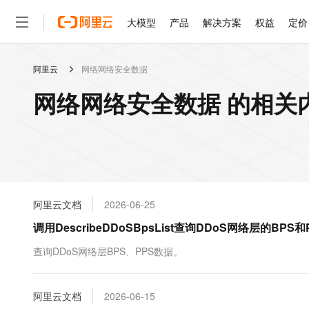
大模型
产品
解决方案
权益
定价
阿里云
网络网络安全数据
大模型
产品
解决方案
权益
定价
云市场
伙伴
服务
了解阿里云
精选产品
精选解决方案
普惠上云
产品定价
精选商城
成为销售伙伴
售前咨询
为什么选择阿里云
千问AI平台
网络网络安全数据 的相关
了解云产品的定价详情
大模型服务平台百炼
千问办公，解锁你的工作
普惠上云 官方力荐
分销伙伴
在线服务
网站建设
什么是云计算
大
大模型服务与应用平台
企业级Agent产品，直接
云服务器38元/年起，超
咨询伙伴
多端小程序
技术领先
云上成本管理
售后服务
轻量应用服务器
Agency Agents：拥
官方推荐返现计划
大模型
精选产品
精选解决方案
Salesforce 国际版订阅
稳定可靠
管理和优化成本
推荐新用户得奖励，单订单
销售伙伴合作计划
自助服务
友盟天域
安全合规
人工智能与机器学习
AI
文本生成
云数据库 RDS
HappyHorse 打造一
云工开物
无影生态合作计划
在线服务
阿里云文档
2026-06-25
观测云
分析师报告
高校专属算力普惠，学生认
计算
互联网应用开发
Qwen3.8-Max
HOT
Salesforce On Alibaba C
工单服务
调用DescribeDDoSBpsList查询DDoS网络层的BP
智能体时代全能旗舰模型
Tuya 物联网平台阿里云
研究报告与白皮书
人工智能平台 PAI
快速拥有专属 OpenClaw
大模
Consulting Partner 合
大数据
容器
免费试用
短信专区
一站式AI开发、训练和推
查询DDoS网络层BPS、PPS数据。
蓝凌 OA
Qwen3.7-Plus
AI 大模型销售与服务生
现代化应用
存储
天池大赛
能看、能想、能动手的多模
云解析DNS
解决方案免费试用 新老
电子合同
最高领取价值200元试用
安全
阿里云文档
网络与CDN
2026-06-15
AI 算法大赛
Qwen3-VL-Plus
畅捷通