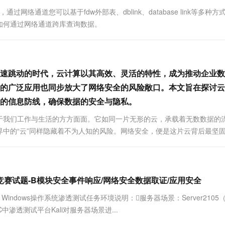
一个 AI 助手
超强辅助，Bol
能，通过网络通道您可以基于fdw外部表、dblink、database link等多种
即刻拥有 DeepSeek-R1 满血版
在企业官网、通讯软件中为客户提供 AI 客服
如何通过网络通道跨库查询数据。
多种方案随心选，轻松解锁专属 DeepSeek
速跳动的时代，云计算以其高效、灵活的特性，成为推动企业数
的广泛应用也同步放大了网络安全的风险敞口。本文旨在探讨云
的信息防线，确保数据的安全与隐私。
于我们工作与生活的方方面面。它如同一片无形的云，承载着无数数据的
中的“云”同样隐藏着不为人知的风险。网络安全，便是这片云背后最坚
项竞赛试题-B模块安全事件响应/网络安全数据取证/应用安全
Windows操作系统渗透测试任务环境说明：服务器场景：Server2105
中渗透测试平台Kali对服务器场景进...