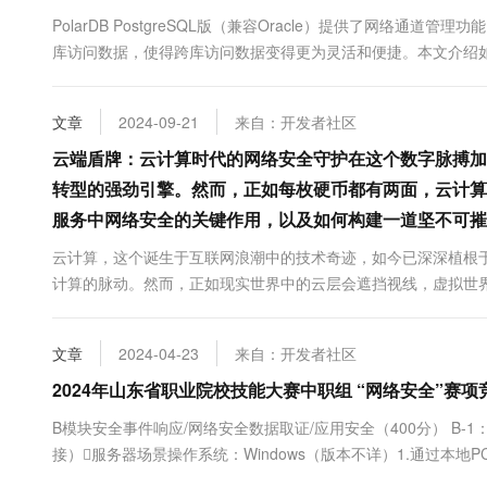
10 分钟在聊天系统中增加
专有云
PolarDB PostgreSQL版（兼容Oracle）提供了网络通道管理功
库访问数据，使得跨库访问数据变得更为灵活和便捷。本文介绍
文章
2024-09-21
来自：开发者社区
云端盾牌：云计算时代的网络安全守护在这个数字脉搏加
转型的强劲引擎。然而，正如每枚硬币都有两面，云计算
服务中网络安全的关键作用，以及如何构建一道坚不可摧
云计算，这个诞生于互联网浪潮中的技术奇迹，如今已深深植根
计算的脉动。然而，正如现实世界中的云层会遮挡视线，虚拟世界
牌，守护着信息的安宁。 一、云服务࿱...
文章
2024-04-23
来自：开发者社区
2024年山东省职业院校技能大赛中职组 “网络安全”赛
B模块安全事件响应/网络安全数据取证/应用安全（400分） B-1：
接）服务器场景操作系统：Windows（版本不详）1.通过本地PC