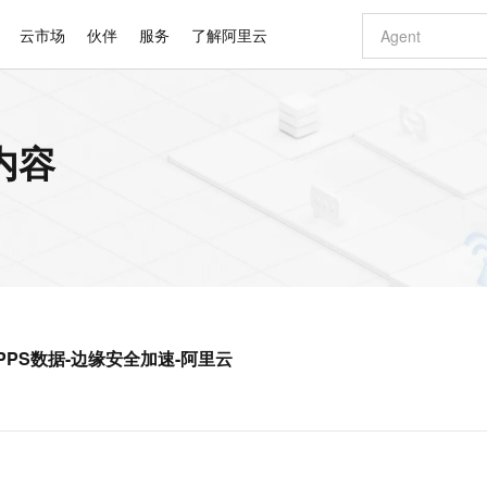
云市场
伙伴
服务
了解阿里云
AI 特惠
数据与 API
成为产品伙伴
企业增值服务
最佳实践
价格计算器
AI 场景体
基础软件
产品伙伴合
阿里云认证
市场活动
配置报价
大模型
内容
自助选配和估算价格
新方式
睿译宝，AI翻译排版一步到位
智启 AI 普惠权益
产品生态集成认证中心
企业支持计划
云上春晚
域名与网站
千问官方 MaaS 平台，为开发者和 Agent 而生，新用户赠送 1 亿 + tokens 额度
Qwen Aud
AI Coding
阿里云Maa
2026 阿里云
云服务器 E
为企业打
数据集
Windows
大模型认证
模型
NEW
NEW
交付可用成果
值低价云产品抢先购
上传文档即自动完成翻译和格式还原
至高享 1亿+免费 tokens，加速 Al 应用落地
提供智能易用的域名与建站服务
智能编程，一键
安全可靠、
产品生态伙伴
专家技术服务
云上奥运之旅
弹性计算合作
阿里云中企出
手机三要素
宝塔 Linux
全部认证
价格优势
有专属领域专家
GLM-5.2：长任务时代开源旗舰模型
阿里云 OPC 创新助力计划
千问大模型
即刻拥有 DeepS
AI 电商营销
对象存储 O
大模型
产品生态伙伴工作台
企业增值服务台
云栖战略参考
云存储合作计
云栖大会
身份实名认证
CentOS
训练营
推动算力普惠，释放技术红利
最高返9万
多领域专家智能体,一键组建 AI 虚拟交付团队
快速构建应用程序和网站，即刻迈出上云第一步
至高百万元 Token 补贴，加速一人公司成长
多元化、高性能、安全可靠的大模型服务
真正可用的 1M 上下文,一次完成代码全链路开发
轻松解锁专属 Dee
从图文生成到
云上的中国
数据库合作计
活动全景
短信
Docker
图片和
站式影视创作平台
Hermes Agent，打造自进化智能体
Token Plan 模型订阅计划
数字证书管理服务（原SSL证书）
5 分钟轻松部署
AI 广告创作
无影云电脑
企业成长
NEW
信息公告
看见新力量
云网络合作计
OCR 文字识别
JAVA
证享300元代金券
可视化编排打通从文字构思到成片全链路闭环
全托管，含MySQL、PostgreSQL、SQL Server、MariaDB多引擎
自主进化，持久记忆，越用越聪明
Qwen3.8-Max 首发尝鲜，限时加量 10 倍，夜间低至2折
实现全站HTTPS，呈现可信的WEB访问
图文、视频一
随时随地安
Kimi-K3
HappyHors
NEW
魔搭 Mode
loud
服务实践
官网公告
S和PPS数据-边缘安全加速-阿里云
Kimi 最新旗舰模型，长程编程与推理利器
让文字生成流
金融模力时刻
Salesforce O
版
发票查验
全能环境
Claude Code + GStack 打造工程团队
千问办公，限时限量积分加倍
Qoder
低代码高效构
AI 建站
短信服务
型
NEW
作计划
计划
创新中心
魔搭 ModelSc
健康状态
理服务
让AI从“聊天伙伴”进化为能干活的“数字员工”
安装技能 GStack，拥有专属 AI 工程团队
你的AI工作搭子，覆盖日常办公高频场景
面向真实软件的智能体编程平台
0 代码专业建
客户案例
天气预报查询
操作系统
Deepseek-v4-pro
HappyHors
态合作计划
态智能体模型
旗舰 MoE 大模型，百万上下文与顶尖推理能力
图生视频，流
同享
万小智 AI 建站低至 15元/月
Qoder CN
AI 短剧/漫剧
云原生数据库 
快递物流查询
WordPress
成为服务伙
高校合作
点，立即开启云上创新
覆盖公网/内网、递归/权威、移动APP等全场景解析服务
送.CN域名，送备案服务码
基于千问大模型等，支持代码智能生成、研发智能问答
AI助力短剧
GLM-5.2
Wan2.7-T
Ubuntu