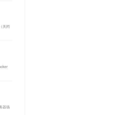
5（关闭
ker
服务器场