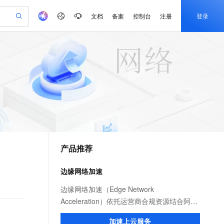
文档
备案
控制台
注册
登录
验
作计划
器
AI 活动
专业服务
服务伙伴合作计划
开发者社区
加入我们
产品动态
服务平台百炼
阿里云 OPC 创新助力计划
一站式生成采购清单，支持单品或批量购买
io：打造专属 AI 语音助手
S产品伙伴计划（繁花）
峰会
CS
造的大模型服务与应用开发平台
一句话生成原生可编辑精美 PPT 文稿
AI 生产力先锋
Al MaaS 服务伙伴赋能合作
域名
博文
Careers
至高可申请百万元
Qwen3.8-Max 模型上线
开启高性价比 AI 编程新体验
弹性可伸缩的云计算服务
Qwen-Audio-3.0-Realtime 端到端实时语音角色扮演
输入一句话想法, 轻松生成专业的 PPT
先锋实践拓展 AI 生产力的边界
Token 补贴，五大权
计划
海大会
伙伴信用分合作计划
商标
问答
社会招聘
益加速 OPC 成功
eek-V4-Pro
SS
一键部署幻兽帕鲁游戏服务器
飞天发布时刻
HOT
Open Search 向量检索版支
划
备案
电子书
校园招聘
pSeek-V4-Pro
视频创作，一键激活电商全链路生产力
稳定、安全、高性价比、高性能的云存储服务
一键购买专属联机服务器，轻松开启游戏
所见，即是所愿
持视频检索 Pipeline 功能
更多支持
划
公司注册
镜像站
视频生成
语音识别与合成
专属 QwenPaw
漫剧工坊：一站式动画创作平台
AI 实训营
HOT
应用身份服务 (IDaaS)
合作伙伴培训与认证
产品推荐
划
上云迁移
站生成，高效打造优质广告素材
全接入的云上超级电脑
从聊天伙伴进化为能主动干活的本地数字员工
快速生产连贯的高质量长漫剧
从基础到进阶，Agent 创客手把手教你
OpenClaw 管理能力上线
e-1.1-T2V
Qwen3-TTS-Flash
lScope
我要反馈
查询合作伙伴
畅细腻的高质量视频
离线语音合成大模型，多语言方言自适应，低延迟高稳定
n Alibaba Cloud ISV 合作
代维服务
建企业门户网站
10 分钟搭建微信、支付宝小程序
边缘网络加速
MaxCompute MaxFrame 提
创新加速
ope
登录合作伙伴管理后台
我要建议
站，无忧落地极速上线
以可视化方式快速构建移动和 PC 门户网站
国内短信简单易用，安全可靠，秒级触达，全球覆盖200+国家和地区。
高效部署网站，快速应用到小程序
供自动弹性内存功能
e-1.1-I2V
Cosyvoice-V3-Flash
边缘网络加速（Edge Network
安全
畅自然，细节丰富
高表现力语音合成大模型，语音克隆听感自然
我要投诉
PolarDB
Acceleration）依托运营商合规资源结合阿里
上云场景组合购
Milvus 弹性伸缩功能新增节
伴
漫剧创作，剧本、分镜、视频高效生成
100%兼容MySQL、PostgreSQL，兼容Oracle，支持集中和分布式
覆盖90%+业务场景，专享组合折扣价
点支持范围
云服务优势，为用户提供稳定安全、高速、
2V
VPN
Fun-ASR
加速上云服务