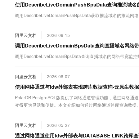
使用DescribeLiveDomainPushBpsData查询
大数据开发治理平台 Data
AI 产品 免费试用
网络
安全
云开发大赛
Tableau 订阅
1亿+ 大模型 tokens 和 
调用DescribeLiveDomainPushBpsData获取推流域名的推
可观测
入门学习赛
中间件
AI空中课堂在线直播课
云防火墙
140+云产品 免费试用
大模型服务
上云与迁云
云原生的云上边界网络安全
产品新客免费试用，最长1
数据库
阿里云文档
2026-06-15
生态解决方案
千问AI平台-Token Plan
企业出海
大模型ACA认证体验
调用DescribeLiveDomainBpsData查询直播域名
大数据计算
助力企业全员 AI 认知与能
行业生态解决方案
政企业务
调用DescribeLiveDomainBpsData查询直播域名的网络带宽监
媒体服务
千问AI平台-模型体验
开发者生态解决方案
在线体验全尺寸、多种模态
企业服务与云通信
AI 开发和 AI 应用解决
阿里云文档
2026-06-07
Happy 系列大模型
域名与网站
使用网络通道与fdw外部表实现跨库数据查询-云原生数据库 
终端用户计算
PolarDB PostgreSQL版提供了网络通道管理功能，通过网
变得更为灵活和便捷。本文介绍如何通过网络通道跨库查询数据
Serverless
大模型解决方案
开发工具
快速部署 Dify，高效搭建 
阿里云文档
2026-05-27
迁移与运维管理
通过网络通道使用fdw外部表与DATABASE LINK跨库查