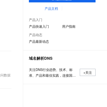
低时延的网络传输，解决客户不同站点的连
文戏情感细腻自然，动作戏激烈拳拳到肉，实现更强表演能力
支持中英文自由切换，具备更强的噪声鲁棒性
ernetes 版 ACK
云聚AI 严选权益
AI 原生数据库服务发布
SSL 证书
接、组网、数据安全传输、业务质量保障问
产品文档
，一键激活高效办公新体验
理容器应用的 K8s 服务
精选AI产品，从模型到应用全链提效
Agent 数据网关
题。
堡垒机
AI 用量加速计划
云原生数据库 PolarDB
产品入门
应用
防火墙
、识别商机，让客服更高效、服务更出色。
新老同享，达量后返
Agentic Database 发布
产品快速入门
用户指南
千问办公
主机安全
NEW
产品动态
的智能体编程平台
一站式AI生产力平台
产品最新动态
AI 应用及服务市场
伶鹊
企业级人与Agent协作平台，接入和调度多个数字员工
智能客服平台，对话机器人、对话分析、智能外呼
AI 应用
域名解析DNS
大模型服务平台百炼 - 全妙
大模型
应用创作平台
多模态内容创作工具，已接入 DeepSeek
关注DNS行业趋势、技术、标
自然语言处理
+关注
访问数据
准、产品和最佳实践，连接国内
数据标注
外相关技术社群信息，追踪业内
DNS产品动态，加强信息共享，
机器学习
欢迎大家关注、推荐和投稿。
息提取
与 AI 智能体进行实时音视频通话
从文本、图片、视频中提取结构化的属性信息
构建支持视频理解的 AI 音视频实时通话应用