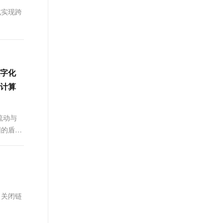
t.diy 一步搞定创意建站
构建大模型应用的安全防护体系
方式实现跨
通过自然语言交互简化开发流程,全栈开发支持
通过阿里云安全产品对 AI 应用进行安全防护
字化
计算
流动与
固的盾
（关闭链