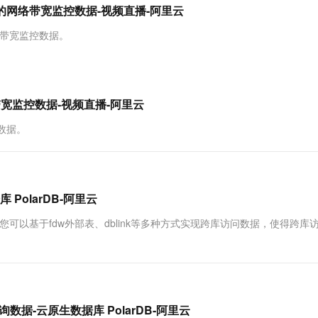
服务生态伙伴
视觉 Coding、空间感知、多模态思考等全面升级
1M上下文，专为长程任务能力而生
云工开物
推流域名的网络带宽监控数据-视频直播-阿里云
企业应用
Works
Night Plan 支持 Qwen 3.8-Max
云原生大数据计算服务 MaxCompute
AI 办公
容器服务 Kub
NEW
Red Hat
30+ 款产品免费体验
Data Agent 驱动的一站式 Data+AI 开发治理平台
夜间 5 折，Qwen/Meoo/TokenPlan 客户专享
面向分析的企业级SaaS模式云数据仓库
AI智能应用
提供一站式管
科研合作
流网络带宽监控数据。
ERP
堂（旗舰版）
SUSE
智能客服
AI 应用构建
大模型原生
CRM
防护产品
2个月
自动承接线索
建站小程序
Qoder
大模型服务平台百炼-应用模版
OA 办公系统
HOT
NEW
网络带宽监控数据-视频直播-阿里云
面向真实软件
个人版上线、团队版降价；千问3.8-Max首发发尝鲜
丰富多元化的应用模版和解决方案
力提升
财税管理
模板建站
控数据。
万有无界
大模型服务平台百炼-智能体
400电话
定制建站
的模型效果
灵活可视化地构建企业级 Agent
方案
广告营销
模板小程序
秒悟
人工智能平台 PAI
定制小程序
云端极速 AI 
新一代 AI 视频生成模型，深度适配广告营销等场景
AI Native 的算法工程平台，一站式完成建模、训练、推理服务部署
PolarDB-阿里云
APP 开发
络通道您可以基于fdw外部表、dblink等多种方式实现跨库访问数据，使得跨库
。
建站系统
AI 应用
10分钟微调：让0.6B模型媲美235B模
多模态数据信
型
依托云原生高可用架构,实现Dify私有化部署
询数据-云原生数据库 PolarDB-阿里云
用1%尺寸在特定领域达到大模型90%以上效果