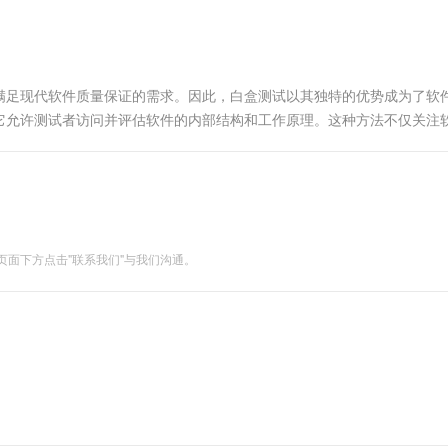
一个 AI 助手
超强辅助，Bol
即刻拥有 DeepSeek-R1 满血版
在企业官网、通讯软件中为客户提供 AI 客服
多种方案随心选，轻松解锁专属 DeepSeek
满足现代软件质量保证的需求。因此，白盒测试以其独特的优势成为了软
它允许测试者访问并评估软件的内部结构和工作原理。这种方法不仅关注
时࿰...
面下方点击"联系我们"与我们沟通。