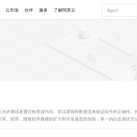
云市场
伙伴
服务
了解阿里云
AI 特惠
数据与 API
成为产品伙伴
企业增值服务
最佳实践
价格计算器
AI 场景体
基础软件
产品伙伴合
阿里云认证
市场活动
配置报价
大模型
自助选配和估算价格
新方式
睿译宝，AI翻译排版一步到位
智启 AI 普惠权益
产品生态集成认证中心
企业支持计划
云上春晚
域名与网站
千问官方 MaaS 平台，为开发者和 Agent 而生，新用户赠送 1 亿 + tokens 额度
Qwen Aud
AI Coding
阿里云Maa
2026 阿里云
云服务器 E
为企业打
数据集
Windows
大模型认证
模型
NEW
NEW
交付可用成果
值低价云产品抢先购
上传文档即自动完成翻译和格式还原
至高享 1亿+免费 tokens，加速 Al 应用落地
提供智能易用的域名与建站服务
智能编程，一键
安全可靠、
产品生态伙伴
专家技术服务
云上奥运之旅
弹性计算合作
阿里云中企出
手机三要素
宝塔 Linux
全部认证
价格优势
有专属领域专家
GLM-5.2：长任务时代开源旗舰模型
阿里云 OPC 创新助力计划
千问大模型
即刻拥有 DeepS
AI 电商营销
对象存储 O
大模型
产品生态伙伴工作台
企业增值服务台
云栖战略参考
云存储合作计
云栖大会
身份实名认证
CentOS
训练营
推动算力普惠，释放技术红利
最高返9万
多领域专家智能体,一键组建 AI 虚拟交付团队
快速构建应用程序和网站，即刻迈出上云第一步
至高百万元 Token 补贴，加速一人公司成长
多元化、高性能、安全可靠的大模型服务
真正可用的 1M 上下文,一次完成代码全链路开发
轻松解锁专属 Dee
从图文生成到
云上的中国
数据库合作计
活动全景
短信
Docker
图片和
站式影视创作平台
Hermes Agent，打造自进化智能体
Token Plan 模型订阅计划
数字证书管理服务（原SSL证书）
5 分钟轻松部署
AI 广告创作
无影云电脑
企业成长
NEW
信息公告
看见新力量
云网络合作计
OCR 文字识别
JAVA
证享300元代金券
可视化编排打通从文字构思到成片全链路闭环
全托管，含MySQL、PostgreSQL、SQL Server、MariaDB多引擎
自主进化，持久记忆，越用越聪明
Qwen3.8-Max 首发尝鲜，限时加量 10 倍，夜间低至2折
实现全站HTTPS，呈现可信的WEB访问
图文、视频一
随时随地安
Kimi-K3
HappyHors
NEW
魔搭 Mode
loud
服务实践
官网公告
Kimi 最新旗舰模型，长程编程与推理利器
让文字生成流
金融模力时刻
Salesforce O
版
发票查验
全能环境
Claude Code + GStack 打造工程团队
千问办公，限时限量积分加倍
Qoder
低代码高效构
AI 建站
短信服务
型
NEW
作计划
计划
创新中心
魔搭 ModelSc
健康状态
理服务
让AI从“聊天伙伴”进化为能干活的“数字员工”
安装技能 GStack，拥有专属 AI 工程团队
你的AI工作搭子，覆盖日常办公高频场景
面向真实软件的智能体编程平台
0 代码专业建
它允许测试者通过检查源代码、算法逻辑和数据流来验证软件的正确性。
客户案例
天气预报查询
操作系统
Deepseek-v4-pro
HappyHors
态合作计划
证等。然而，随着软件规模的扩大和开发速度的加快，单一的白盒测试方
态智能体模型
旗舰 MoE 大模型，百万上下文与顶尖推理能力
图生视频，流
同享
万小智 AI 建站低至 15元/月
Qoder CN
AI 短剧/漫剧
云原生数据库 
快递物流查询
WordPress
成为服务伙
测试策略应运而生...
高校合作
点，立即开启云上创新
覆盖公网/内网、递归/权威、移动APP等全场景解析服务
送.CN域名，送备案服务码
基于千问大模型等，支持代码智能生成、研发智能问答
AI助力短剧
GLM-5.2
Wan2.7-T
Ubuntu