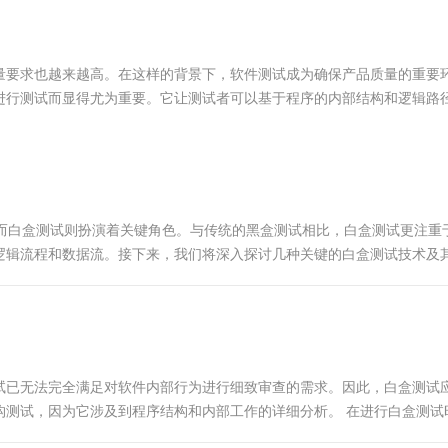
服务生态伙伴
视觉 Coding、空间感知、多模态思考等全面升级
1M上下文，专为长程任务能力而生
云工开物
企业应用
Works
Night Plan 支持 Qwen 3.8-Max
云原生大数据计算服务 MaxCompute
AI 办公
容器服务 Kub
NEW
Red Hat
30+ 款产品免费体验
Data Agent 驱动的一站式 Data+AI 开发治理平台
夜间 5 折，Qwen/Meoo/TokenPlan 客户专享
面向分析的企业级SaaS模式云数据仓库
AI智能应用
提供一站式管
科研合作
ERP
堂（旗舰版）
SUSE
量要求也越来越高。在这样的背景下，软件测试成为确保产品质量的重要
智能客服
AI 应用构建
大模型原生
CRM
进行测试而显得尤为重要。它让测试者可以基于程序的内部结构和逻辑路
防护产品
2个月
自动承接线索
...
建站小程序
Qoder
大模型服务平台百炼-应用模版
OA 办公系统
HOT
NEW
面向真实软件
个人版上线、团队版降价；千问3.8-Max首发发尝鲜
丰富多元化的应用模版和解决方案
力提升
财税管理
模板建站
万有无界
大模型服务平台百炼-智能体
400电话
定制建站
的模型效果
灵活可视化地构建企业级 Agent
，而白盒测试则扮演着关键角色。与传统的黑盒测试相比，白盒测试更注重
方案
广告营销
模板小程序
逻辑流程和数据流。接下来，我们将深入探讨几种关键的白盒测试技术及
秒悟
人工智能平台 PAI
定制小程序
云端极速 AI 
.
新一代 AI 视频生成模型，深度适配广告营销等场景
AI Native 的算法工程平台，一站式完成建模、训练、推理服务部署
APP 开发
建站系统
试已无法完全满足对软件内部行为进行细致审查的需求。因此，白盒测试
AI 应用
10分钟微调：让0.6B模型媲美235B模
多模态数据信
构测试，因为它涉及到程序结构和内部工作的详细分析。 在进行白盒测试
型
依托云原生高可用架构,实现Dify私有化部署
用1%尺寸在特定领域达到大模型90%以上效果