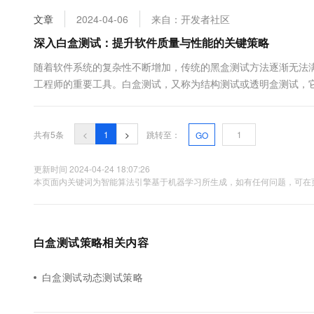
10 分钟在聊天系统中增加
专有云
文章
2024-04-06
来自：开发者社区
深入白盒测试：提升软件质量与性能的关键策略
随着软件系统的复杂性不断增加，传统的黑盒测试方法逐渐无法
工程师的重要工具。白盒测试，又称为结构测试或透明盒测试，
功能表现，而且更注重于代码级别的正确性和效率。 在进行白盒测试
共有5条
<
1
>
跳转至：
GO
更新时间 2024-04-24 18:07:26
本页面内关键词为智能算法引擎基于机器学习所生成，如有任何问题，可在页
白盒测试策略相关内容
白盒测试动态测试策略