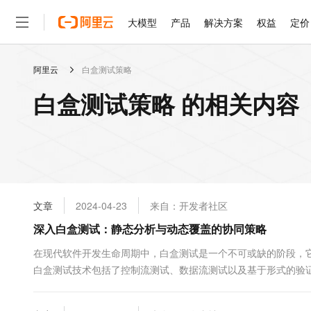
大模型
产品
解决方案
权益
定价
阿里云
白盒测试策略
大模型
产品
解决方案
权益
定价
云市场
伙伴
服务
了解阿里云
精选产品
精选解决方案
普惠上云
产品定价
精选商城
成为销售伙伴
售前咨询
为什么选择阿里云
千问AI平台
白盒测试策略 的相关内容
了解云产品的定价详情
大模型服务平台百炼
千问办公，解锁你的工作
普惠上云 官方力荐
分销伙伴
在线服务
网站建设
什么是云计算
大
大模型服务与应用平台
企业级Agent产品，直接
云服务器38元/年起，超
咨询伙伴
多端小程序
技术领先
云上成本管理
售后服务
轻量应用服务器
Agency Agents：拥
官方推荐返现计划
大模型
精选产品
精选解决方案
Salesforce 国际版订阅
稳定可靠
管理和优化成本
推荐新用户得奖励，单订单
销售伙伴合作计划
自助服务
友盟天域
安全合规
人工智能与机器学习
AI
文本生成
云数据库 RDS
HappyHorse 打造一
云工开物
无影生态合作计划
在线服务
文章
2024-04-23
来自：开发者社区
观测云
分析师报告
高校专属算力普惠，学生认
计算
互联网应用开发
Qwen3.8-Max
HOT
Salesforce On Alibaba C
工单服务
深入白盒测试：静态分析与动态覆盖的协同策略
智能体时代全能旗舰模型
Tuya 物联网平台阿里云
研究报告与白皮书
人工智能平台 PAI
快速拥有专属 OpenClaw
大模
Consulting Partner 合
大数据
容器
免费试用
短信专区
一站式AI开发、训练和推
在现代软件开发生命周期中，白盒测试是一个不可或缺的阶段，
蓝凌 OA
Qwen3.7-Plus
AI 大模型销售与服务生
现代化应用
白盒测试技术包括了控制流测试、数据流测试以及基于形式的验
存储
天池大赛
能看、能想、能动手的多模
云解析DNS
解决方案免费试用 新老
电子合同
难以满足高效率和全面性的要求。因此，结合静态分析和动态覆盖的
最高领取价值200元试用
安全
网络与CDN
AI 算法大赛
Qwen3-VL-Plus
畅捷通