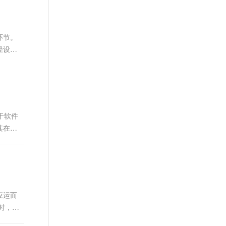
文戏情感细腻自然，动作戏激烈拳拳到肉，实现更强表演能力
支持中英文自由切换，具备更强的噪声鲁棒性
ernetes 版 ACK
云聚AI 严选权益
AI 原生数据库服务发布
SSL 证书
，一键激活高效办公新体验
理容器应用的 K8s 服务
精选AI产品，从模型到应用全链提效
Agent 数据网关
堡垒机
环节。
AI 用量加速计划
云原生数据库 PolarDB
应用
防火墙
径设计
、识别商机，让客服更高效、服务更出色。
新老同享，达量后返
Agentic Database 发布
千问办公
主机安全
NEW
的智能体编程平台
一站式AI生产力平台
AI 应用及服务市场
伶鹊
企业级人与Agent协作平台，接入和调度多个数字员工
智能客服平台，对话机器人、对话分析、智能外呼
于软件
AI 应用
其在提
大模型服务平台百炼 - 全妙
大模型
应用创作平台
多模态内容创作工具，已接入 DeepSeek
自然语言处理
数据标注
机器学习
应运而
息提取
与 AI 智能体进行实时音视频通话
时，测
从文本、图片、视频中提取结构化的属性信息
构建支持视频理解的 AI 音视频实时通话应用