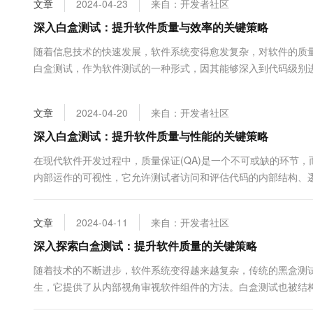
文章
2024-04-23
来自：开发者社区
大数据开发治理平台 Data
AI 产品 免费试用
网络
安全
云开发大赛
Tableau 订阅
深入白盒测试：提升软件质量与效率的关键策略
1亿+ 大模型 tokens 和 
可观测
入门学习赛
中间件
AI空中课堂在线直播课
随着信息技术的快速发展，软件系统变得愈发复杂，对软件的质
云防火墙
140+云产品 免费试用
大模型服务
白盒测试，作为软件测试的一种形式，因其能够深入到代码级别
上云与迁云
云原生的云上边界网络安全
产品新客免费试用，最长1
数据库
测试用例，从而有效地发现隐藏在代码中的错误。 白盒测试的基础在
生态解决方案
千问AI平台-Token Plan
企业出海
大模型ACA认证体验
大数据计算
文章
2024-04-20
来自：开发者社区
助力企业全员 AI 认知与能
行业生态解决方案
政企业务
媒体服务
千问AI平台-模型体验
深入白盒测试：提升软件质量与性能的关键策略
开发者生态解决方案
在线体验全尺寸、多种模态
企业服务与云通信
在现代软件开发过程中，质量保证(QA)是一个不可或缺的环节
AI 开发和 AI 应用解决
内部运作的可视性，它允许测试者访问和评估代码的内部结构、
Happy 系列大模型
域名与网站
升软件质量和性能中的应用。 首先，让我们关注代码检查。这是..
终端用户计算
文章
2024-04-11
来自：开发者社区
Serverless
深入探索白盒测试：提升软件质量的关键策略
大模型解决方案
随着技术的不断进步，软件系统变得越来越复杂，传统的黑盒测
开发工具
快速部署 Dify，高效搭建 
生，它提供了从内部视角审视软件组件的方法。白盒测试也被结
迁移与运维管理
试人员需要具备编码知识，包括对编程语言的理解以...