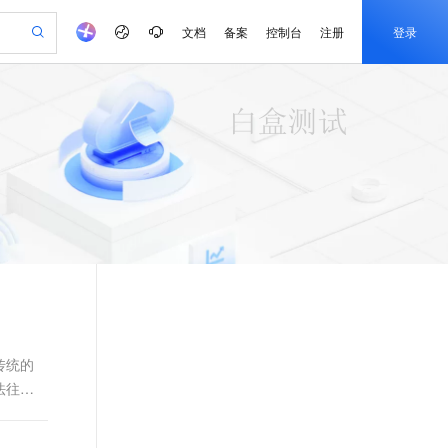
文档
备案
控制台
注册
登录
验
作计划
器
AI 活动
专业服务
服务伙伴合作计划
开发者社区
加入我们
产品动态
服务平台百炼
阿里云 OPC 创新助力计划
一站式生成采购清单，支持单品或批量购买
io：打造专属 AI 语音助手
S产品伙伴计划（繁花）
峰会
CS
造的大模型服务与应用开发平台
一句话生成原生可编辑精美 PPT 文稿
AI 生产力先锋
Al MaaS 服务伙伴赋能合作
域名
博文
Careers
至高可申请百万元
Qwen3.8-Max 模型上线
开启高性价比 AI 编程新体验
弹性可伸缩的云计算服务
Qwen-Audio-3.0-Realtime 端到端实时语音角色扮演
输入一句话想法, 轻松生成专业的 PPT
先锋实践拓展 AI 生产力的边界
Token 补贴，五大权
计划
海大会
伙伴信用分合作计划
商标
问答
社会招聘
益加速 OPC 成功
eek-V4-Pro
SS
一键部署幻兽帕鲁游戏服务器
飞天发布时刻
HOT
Open Search 向量检索版支
划
备案
电子书
校园招聘
pSeek-V4-Pro
视频创作，一键激活电商全链路生产力
稳定、安全、高性价比、高性能的云存储服务
一键购买专属联机服务器，轻松开启游戏
所见，即是所愿
持视频检索 Pipeline 功能
更多支持
划
公司注册
镜像站
视频生成
语音识别与合成
专属 QwenPaw
漫剧工坊：一站式动画创作平台
AI 实训营
HOT
应用身份服务 (IDaaS)
合作伙伴培训与认证
划
上云迁移
站生成，高效打造优质广告素材
全接入的云上超级电脑
从聊天伙伴进化为能主动干活的本地数字员工
快速生产连贯的高质量长漫剧
从基础到进阶，Agent 创客手把手教你
OpenClaw 管理能力上线
e-1.1-T2V
Qwen3-TTS-Flash
lScope
我要反馈
查询合作伙伴
畅细腻的高质量视频
离线语音合成大模型，多语言方言自适应，低延迟高稳定
n Alibaba Cloud ISV 合作
代维服务
建企业门户网站
10 分钟搭建微信、支付宝小程序
MaxCompute MaxFrame 提
创新加速
ope
登录合作伙伴管理后台
我要建议
站，无忧落地极速上线
以可视化方式快速构建移动和 PC 门户网站
国内短信简单易用，安全可靠，秒级触达，全球覆盖200+国家和地区。
高效部署网站，快速应用到小程序
供自动弹性内存功能
传统的
e-1.1-I2V
Cosyvoice-V3-Flash
法往往
安全
畅自然，细节丰富
高表现力语音合成大模型，语音克隆听感自然
我要投诉
PolarDB
上云场景组合购
Milvus 弹性伸缩功能新增节
伴
漫剧创作，剧本、分镜、视频高效生成
100%兼容MySQL、PostgreSQL，兼容Oracle，支持集中和分布式
覆盖90%+业务场景，专享组合折扣价
点支持范围
2V
VPN
Fun-ASR