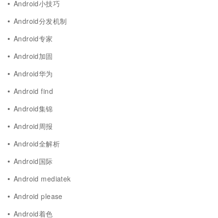
Android小技巧
Android分发机制
Android专家
Android加固
Android华为
Android find
Android集锦
Android周报
Android全解析
Android国际
Android mediatek
Android please
Android着色