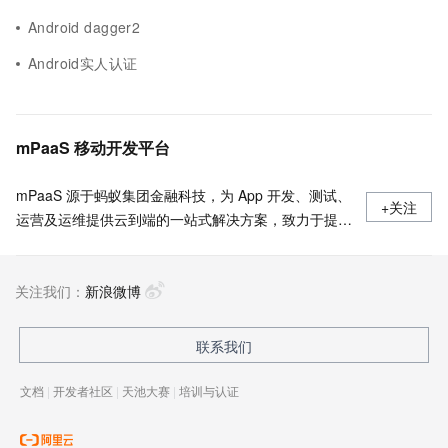
Android dagger2
Android实人认证
mPaaS 移动开发平台
mPaaS 源于蚂蚁集团金融科技，为 App 开发、测试、
+关注
运营及运维提供云到端的一站式解决方案，致力于提供
高效、灵活、稳定的移动研发、管理平台。 官网地
址：
关注我们：
https://www.aliyun.com/product/mobilepaas/mpaas
新浪微博
联系我们
文档
|
开发者社区
|
天池大赛
|
培训与认证