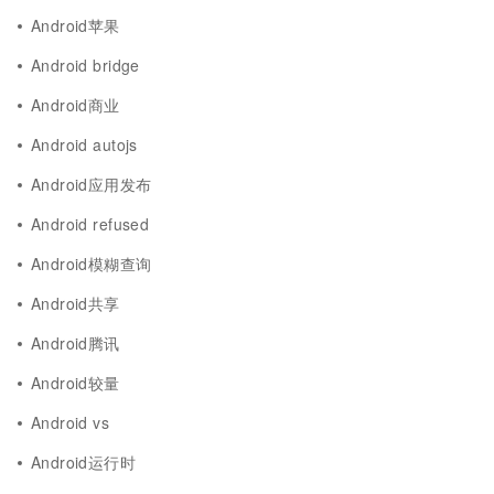
Android苹果
Android bridge
Android商业
Android autojs
Android应用发布
Android refused
Android模糊查询
Android共享
Android腾讯
Android较量
Android vs
Android运行时