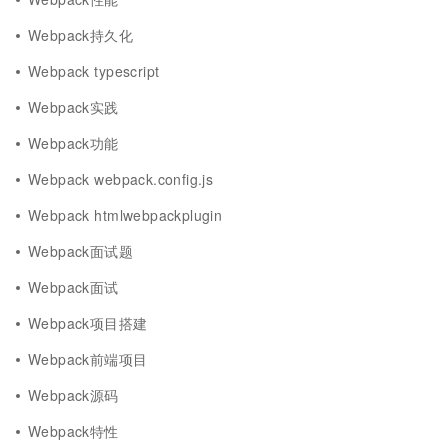
Webpack持久化
Webpack typescript
Webpack实践
Webpack功能
Webpack webpack.config.js
Webpack htmlwebpackplugin
Webpack面试题
Webpack面试
Webpack项目搭建
Webpack前端项目
Webpack源码
Webpack特性