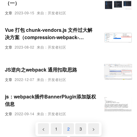
（一）
文章
2023-09-15
来自：开发者社区
Vue 打包 chunk-vendors.js 文件过大解
决方案（compression-webpack-
plugin）
文章
2023-08-02
来自：开发者社区
JS逆向之webpack 通用扣取思路
文章
2022-12-07
来自：开发者社区
js：webpack插件BannerPlugin添加版权
信息
文章
2022-09-14
来自：开发者社区
<
1
2
3
>