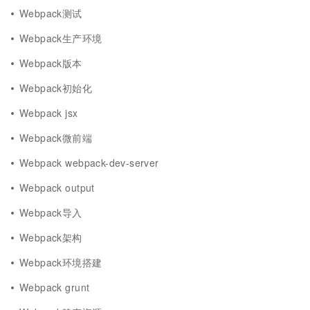
Webpack测试
Webpack生产环境
Webpack版本
Webpack初始化
Webpack jsx
Webpack微前端
Webpack webpack-dev-server
Webpack output
Webpack导入
Webpack架构
Webpack环境搭建
Webpack grunt