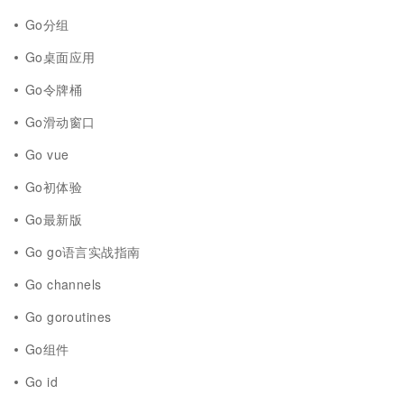
Go分组
Go桌面应用
Go令牌桶
Go滑动窗口
Go vue
Go初体验
Go最新版
Go go语言实战指南
Go channels
Go goroutines
Go组件
Go id