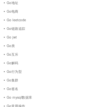
Go地址
Go电商
Go leetcode
Go链路追踪
Go jwt
Go类
Go互斥
Go解码
Go行为型
Go集群
Go签名
Go mysql数据库
Go常用操作