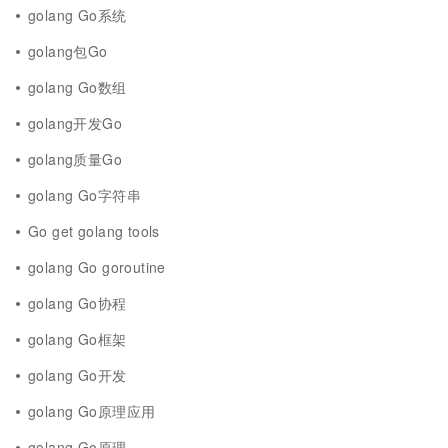
golang Go系统
golang包Go
golang Go数组
golang开发Go
golang质量Go
golang Go字符串
Go get golang tools
golang Go goroutine
golang Go协程
golang Go框架
golang Go开发
golang Go原理应用
golang Go原理