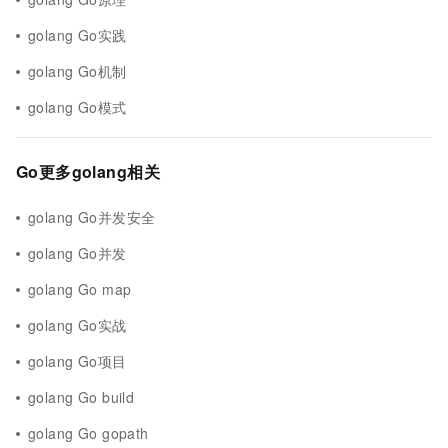
golang Go实践
golang Go机制
golang Go模式
Go更多golang相关
golang Go并发安全
golang Go并发
golang Go map
golang Go实战
golang Go项目
golang Go build
golang Go gopath