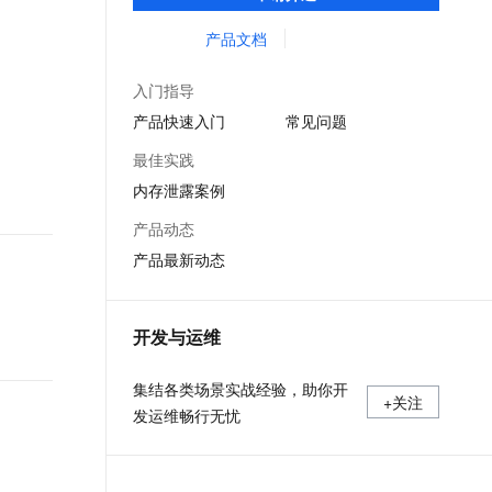
等服务的整体性解决方案。提供完善的工具
文戏情感细腻自然，动作戏激烈拳拳到肉，实现更强表演能力
支持中英文自由切换，具备更强的噪声鲁棒性
ernetes 版 ACK
云聚AI 严选权益
AI 原生数据库服务发布
SSL 证书
链和服务，协助客户主动、快速发现和定位
产品文档
，一键激活高效办公新体验
理容器应用的 K8s 服务
精选AI产品，从模型到应用全链提效
Agent 数据网关
线上问题。
堡垒机
AI 用量加速计划
云原生数据库 PolarDB
入门指导
应用
防火墙
、识别商机，让客服更高效、服务更出色。
新老同享，达量后返
Agentic Database 发布
产品快速入门
常见问题
千问办公
主机安全
NEW
最佳实践
的智能体编程平台
一站式AI生产力平台
内存泄露案例
AI 应用及服务市场
伶鹊
产品动态
企业级人与Agent协作平台，接入和调度多个数字员工
智能客服平台，对话机器人、对话分析、智能外呼
AI 应用
产品最新动态
大模型服务平台百炼 - 全妙
大模型
应用创作平台
多模态内容创作工具，已接入 DeepSeek
自然语言处理
开发与运维
数据标注
集结各类场景实战经验，助你开
+关注
机器学习
发运维畅行无忧
息提取
与 AI 智能体进行实时音视频通话
从文本、图片、视频中提取结构化的属性信息
构建支持视频理解的 AI 音视频实时通话应用