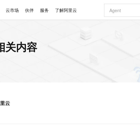
云市场
伙伴
服务
了解阿里云
AI 特惠
数据与 API
成为产品伙伴
企业增值服务
最佳实践
价格计算器
AI 场景体
基础软件
产品伙伴合
阿里云认证
市场活动
配置报价
大模型
的相关内容
自助选配和估算价格
新方式
睿译宝，AI翻译排版一步到位
智启 AI 普惠权益
产品生态集成认证中心
企业支持计划
云上春晚
域名与网站
千问官方 MaaS 平台，为开发者和 Agent 而生，新用户赠送 1 亿 + tokens 额度
Qwen Aud
AI Coding
阿里云Maa
2026 阿里云
云服务器 E
为企业打
数据集
Windows
大模型认证
模型
NEW
NEW
交付可用成果
值低价云产品抢先购
上传文档即自动完成翻译和格式还原
至高享 1亿+免费 tokens，加速 Al 应用落地
提供智能易用的域名与建站服务
智能编程，一键
安全可靠、
产品生态伙伴
专家技术服务
云上奥运之旅
弹性计算合作
阿里云中企出
手机三要素
宝塔 Linux
全部认证
价格优势
有专属领域专家
GLM-5.2：长任务时代开源旗舰模型
阿里云 OPC 创新助力计划
千问大模型
即刻拥有 DeepS
AI 电商营销
对象存储 O
大模型
产品生态伙伴工作台
企业增值服务台
云栖战略参考
云存储合作计
云栖大会
身份实名认证
CentOS
训练营
推动算力普惠，释放技术红利
最高返9万
多领域专家智能体,一键组建 AI 虚拟交付团队
快速构建应用程序和网站，即刻迈出上云第一步
至高百万元 Token 补贴，加速一人公司成长
多元化、高性能、安全可靠的大模型服务
真正可用的 1M 上下文,一次完成代码全链路开发
轻松解锁专属 Dee
从图文生成到
云上的中国
数据库合作计
活动全景
短信
Docker
图片和
站式影视创作平台
Hermes Agent，打造自进化智能体
Token Plan 模型订阅计划
数字证书管理服务（原SSL证书）
5 分钟轻松部署
AI 广告创作
无影云电脑
企业成长
NEW
信息公告
看见新力量
云网络合作计
OCR 文字识别
JAVA
证享300元代金券
可视化编排打通从文字构思到成片全链路闭环
全托管，含MySQL、PostgreSQL、SQL Server、MariaDB多引擎
自主进化，持久记忆，越用越聪明
Qwen3.8-Max 首发尝鲜，限时加量 10 倍，夜间低至2折
实现全站HTTPS，呈现可信的WEB访问
图文、视频一
随时随地安
Kimi-K3
HappyHors
NEW
魔搭 Mode
loud
服务实践
官网公告
阿里云
Kimi 最新旗舰模型，长程编程与推理利器
让文字生成流
金融模力时刻
Salesforce O
版
发票查验
全能环境
Claude Code + GStack 打造工程团队
千问办公，限时限量积分加倍
Qoder
低代码高效构
AI 建站
短信服务
型
NEW
作计划
计划
创新中心
魔搭 ModelSc
健康状态
理服务
让AI从“聊天伙伴”进化为能干活的“数字员工”
安装技能 GStack，拥有专属 AI 工程团队
你的AI工作搭子，覆盖日常办公高频场景
面向真实软件的智能体编程平台
0 代码专业建
客户案例
天气预报查询
操作系统
Deepseek-v4-pro
HappyHors
态合作计划
态智能体模型
旗舰 MoE 大模型，百万上下文与顶尖推理能力
图生视频，流
同享
万小智 AI 建站低至 15元/月
Qoder CN
AI 短剧/漫剧
云原生数据库 
快递物流查询
WordPress
成为服务伙
高校合作
点，立即开启云上创新
覆盖公网/内网、递归/权威、移动APP等全场景解析服务
送.CN域名，送备案服务码
基于千问大模型等，支持代码智能生成、研发智能问答
AI助力短剧
GLM-5.2
Wan2.7-T
Ubuntu