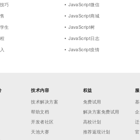
t小技巧
JavaScript微信
销售
JavaScript商城
t大学生
JavaScript树
课程
JavaScript日志
导入
JavaScript疫情
价
技术内容
权益
服
技术解决方案
免费试用
基
帮助文档
解决方案免费试用
企
开发者社区
高校计划
迁
天池大赛
推荐返现计划
官