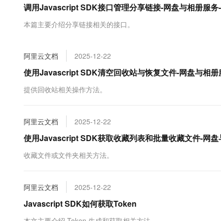
调用Javascript SDK接口管理分享链接-网盘与相册服务
大数据开发治理平台 Data
AI 产品 免费试用
网络
安全
云开发大赛
Tableau 订阅
1亿+ 大模型 tokens 和 
本篇主要介绍分享链接相关的接口。
可观测
入门学习赛
中间件
AI空中课堂在线直播课
云防火墙
140+云产品 免费试用
大模型服务
上云与迁云
云原生的云上边界网络安全
产品新客免费试用，最长1
数据库
阿里云文档
2025-12-22
生态解决方案
千问AI平台-Token Plan
企业出海
大模型ACA认证体验
使用Javascript SDK清空回收站与恢复文件-网盘与相
大数据计算
助力企业全员 AI 认知与能
行业生态解决方案
政企业务
提供回收站相关操作方法。
媒体服务
千问AI平台-模型体验
开发者生态解决方案
在线体验全尺寸、多种模态
企业服务与云通信
AI 开发和 AI 应用解决
阿里云文档
2025-12-22
Happy 系列大模型
域名与网站
使用Javascript SDK获取收藏列表和批量收藏文件-网
终端用户计算
收藏文件或文件夹相关方法。
Serverless
大模型解决方案
阿里云文档
2025-12-22
开发工具
快速部署 Dify，高效搭建 
Javascript SDK如何获取Token
迁移与运维管理
本文主要介绍 Token 生成和获取相关方法。