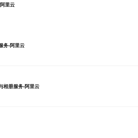
服务生态伙伴
视觉 Coding、空间感知、多模态思考等全面升级
1M上下文，专为长程任务能力而生
云工开物
-阿里云
企业应用
Works
Night Plan 支持 Qwen 3.8-Max
云原生大数据计算服务 MaxCompute
AI 办公
容器服务 Kub
NEW
Red Hat
30+ 款产品免费体验
Data Agent 驱动的一站式 Data+AI 开发治理平台
夜间 5 折，Qwen/Meoo/TokenPlan 客户专享
面向分析的企业级SaaS模式云数据仓库
AI智能应用
提供一站式管
科研合作
ERP
堂（旗舰版）
SUSE
智能客服
AI 应用构建
大模型原生
CRM
防护产品
2个月
自动承接线索
建站小程序
Qoder
大模型服务平台百炼-应用模版
OA 办公系统
HOT
NEW
册服务-阿里云
面向真实软件
个人版上线、团队版降价；千问3.8-Max首发发尝鲜
丰富多元化的应用模版和解决方案
力提升
财税管理
模板建站
万有无界
大模型服务平台百炼-智能体
400电话
定制建站
的模型效果
灵活可视化地构建企业级 Agent
方案
广告营销
模板小程序
秒悟
人工智能平台 PAI
定制小程序
云端极速 AI 
新一代 AI 视频生成模型，深度适配广告营销等场景
AI Native 的算法工程平台，一站式完成建模、训练、推理服务部署
盘与相册服务-阿里云
APP 开发
建站系统
AI 应用
10分钟微调：让0.6B模型媲美235B模
多模态数据信
型
依托云原生高可用架构,实现Dify私有化部署
用1%尺寸在特定领域达到大模型90%以上效果