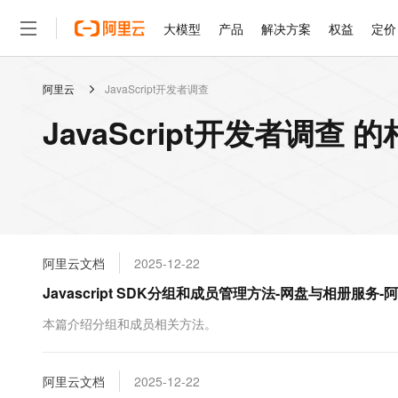
大模型
产品
解决方案
权益
定价
阿里云
JavaScript开发者调查
大模型
产品
解决方案
权益
定价
云市场
伙伴
服务
了解阿里云
精选产品
精选解决方案
普惠上云
产品定价
精选商城
成为销售伙伴
售前咨询
为什么选择阿里云
千问AI平台
JavaScript开发者调查 
了解云产品的定价详情
大模型服务平台百炼
千问办公，解锁你的工作
普惠上云 官方力荐
分销伙伴
在线服务
网站建设
什么是云计算
大
大模型服务与应用平台
企业级Agent产品，直接
云服务器38元/年起，超
咨询伙伴
多端小程序
技术领先
云上成本管理
售后服务
轻量应用服务器
Agency Agents：拥
官方推荐返现计划
大模型
精选产品
精选解决方案
Salesforce 国际版订阅
稳定可靠
管理和优化成本
推荐新用户得奖励，单订单
销售伙伴合作计划
自助服务
友盟天域
安全合规
人工智能与机器学习
AI
文本生成
云数据库 RDS
HappyHorse 打造一
云工开物
无影生态合作计划
在线服务
阿里云文档
2025-12-22
观测云
分析师报告
高校专属算力普惠，学生认
计算
互联网应用开发
Qwen3.8-Max
HOT
Salesforce On Alibaba C
工单服务
Javascript SDK分组和成员管理方法-网盘与相册服务-
智能体时代全能旗舰模型
Tuya 物联网平台阿里云
研究报告与白皮书
人工智能平台 PAI
快速拥有专属 OpenClaw
大模
Consulting Partner 合
大数据
容器
免费试用
短信专区
一站式AI开发、训练和推
本篇介绍分组和成员相关方法。
蓝凌 OA
Qwen3.7-Plus
AI 大模型销售与服务生
现代化应用
存储
天池大赛
能看、能想、能动手的多模
云解析DNS
解决方案免费试用 新老
电子合同
最高领取价值200元试用
安全
阿里云文档
网络与CDN
2025-12-22
AI 算法大赛
Qwen3-VL-Plus
畅捷通