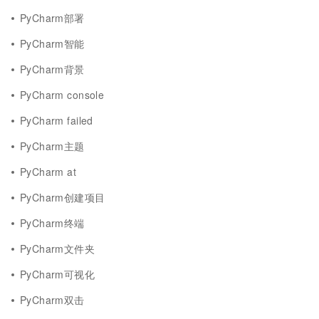
PyCharm部署
PyCharm智能
PyCharm背景
PyCharm console
PyCharm failed
PyCharm主题
PyCharm at
PyCharm创建项目
PyCharm终端
PyCharm文件夹
PyCharm可视化
PyCharm双击