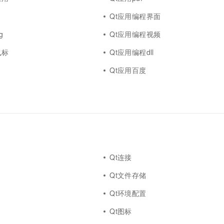
一个 AI 助手
超强辅助，Bol
即刻拥有 DeepSeek-R1 满血版
Qt应用编程界面
在企业官网、通讯软件中为客户提供 AI 客服
多种方案随心选，轻松解锁专属 DeepSeek
g
Qt应用编程视频
鼠标
Qt应用编程dll
Qt应用百度
Qt连接
Qt文件存储
Qt环境配置
Qt图标