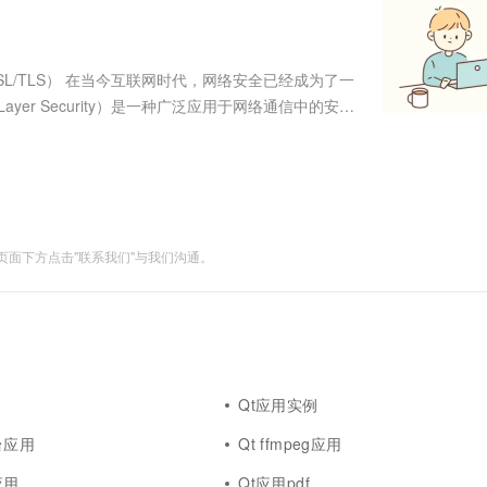
服务生态伙伴
视觉 Coding、空间感知、多模态思考等全面升级
1M上下文，专为长程任务能力而生
云工开物
企业应用
Works
Night Plan 支持 Qwen 3.8-Max
云原生大数据计算服务 MaxCompute
AI 办公
容器服务 Kub
NEW
Red Hat
30+ 款产品免费体验
Data Agent 驱动的一站式 Data+AI 开发治理平台
夜间 5 折，Qwen/Meoo/TokenPlan 客户专享
面向分析的企业级SaaS模式云数据仓库
AI智能应用
提供一站式管
科研合作
ERP
堂（旗舰版）
SUSE
nce of SSL/TLS） 在当今互联网时代，网络安全已经成为了一
智能客服
AI 应用构建
大模型原生
CRM
port Layer Security）是一种广泛应用于网络通信中的安全
防护产品
2个月
自动承接线索
完整性，从而防...
建站小程序
Qoder
大模型服务平台百炼-应用模版
OA 办公系统
HOT
NEW
面向真实软件
个人版上线、团队版降价；千问3.8-Max首发发尝鲜
丰富多元化的应用模版和解决方案
力提升
财税管理
模板建站
万有无界
大模型服务平台百炼-智能体
400电话
定制建站
的模型效果
灵活可视化地构建企业级 Agent
面下方点击"联系我们"与我们沟通。
方案
广告营销
模板小程序
秒悟
人工智能平台 PAI
定制小程序
云端极速 AI 
新一代 AI 视频生成模型，深度适配广告营销等场景
AI Native 的算法工程平台，一站式完成建模、训练、推理服务部署
APP 开发
建站系统
Qt应用实例
AI 应用
10分钟微调：让0.6B模型媲美235B模
多模态数据信
台应用
Qt ffmpeg应用
型
依托云原生高可用架构,实现Dify私有化部署
用1%尺寸在特定领域达到大模型90%以上效果
应用
Qt应用pdf