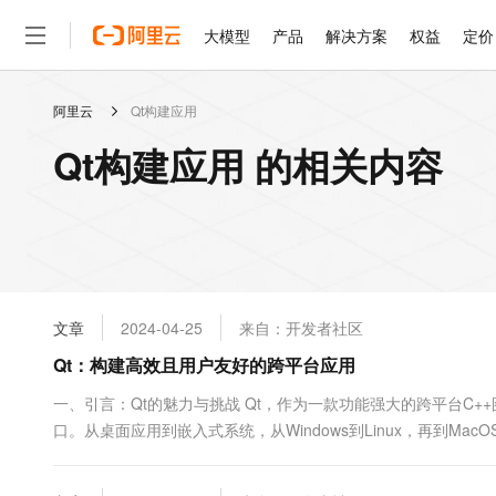
大模型
产品
解决方案
权益
定价
阿里云
Qt构建应用
大模型
产品
解决方案
权益
定价
云市场
伙伴
服务
了解阿里云
精选产品
精选解决方案
普惠上云
产品定价
精选商城
成为销售伙伴
售前咨询
为什么选择阿里云
千问AI平台
Qt构建应用 的相关内容
了解云产品的定价详情
大模型服务平台百炼
千问办公，解锁你的工作
普惠上云 官方力荐
分销伙伴
在线服务
网站建设
什么是云计算
大
大模型服务与应用平台
企业级Agent产品，直接
云服务器38元/年起，超
咨询伙伴
多端小程序
技术领先
云上成本管理
售后服务
轻量应用服务器
Agency Agents：拥
官方推荐返现计划
大模型
精选产品
精选解决方案
Salesforce 国际版订阅
稳定可靠
管理和优化成本
推荐新用户得奖励，单订单
销售伙伴合作计划
自助服务
友盟天域
安全合规
人工智能与机器学习
AI
文本生成
云数据库 RDS
HappyHorse 打造一
云工开物
无影生态合作计划
在线服务
文章
2024-04-25
来自：开发者社区
观测云
分析师报告
高校专属算力普惠，学生认
计算
互联网应用开发
Qwen3.8-Max
HOT
Salesforce On Alibaba C
工单服务
Qt：构建高效且用户友好的跨平台应用
智能体时代全能旗舰模型
Tuya 物联网平台阿里云
研究报告与白皮书
人工智能平台 PAI
快速拥有专属 OpenClaw
大模
Consulting Partner 合
大数据
容器
免费试用
短信专区
一站式AI开发、训练和推
一、引言：Qt的魅力与挑战 Qt，作为一款功能强大的跨平台C
蓝凌 OA
Qwen3.7-Plus
AI 大模型销售与服务生
现代化应用
口。从桌面应用到嵌入式系统，从Windows到Linux，再到M
存储
天池大赛
能看、能想、能动手的多模
云解析DNS
解决方案免费试用 新老
电子合同
平台的差异。然而，跨平台开发也带来了一定的挑战，如何在不同平
最高领取价值200元试用
安全
网络与CDN
AI 算法大赛
Qwen3-VL-Plus
畅捷通