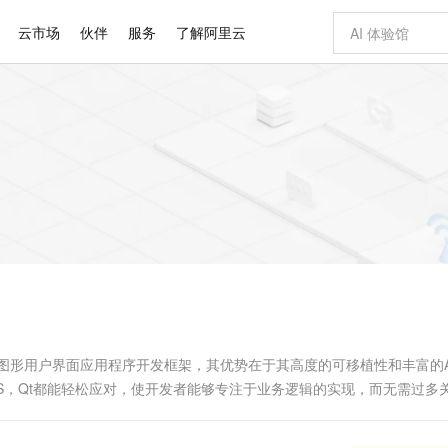
云市场
伙伴
服务
了解阿里云
AI 特惠
数据与 API
成为产品伙伴
企业增值服务
最佳实践
价格计算器
AI 场景体
基础软件
产品伙伴合
阿里云认证
市场活动
配置报价
大模型
自助选配和估算价格
新方式
睿译宝，AI翻译排版一步到位
智启 AI 普惠权益
产品生态集成认证中心
企业支持计划
云上春晚
域名与网站
千问官方 MaaS 平台，为开发者和 Agent 而生，新用户赠送 1 亿 + tokens 额度
Qwen Aud
AI Coding
阿里云Maa
2026 阿里云
云服务器 E
为企业打
数据集
Windows
大模型认证
模型
NEW
NEW
交付可用成果
值低价云产品抢先购
上传文档即自动完成翻译和格式还原
至高享 1亿+免费 tokens，加速 Al 应用落地
提供智能易用的域名与建站服务
智能编程，一键
安全可靠、
产品生态伙伴
专家技术服务
云上奥运之旅
弹性计算合作
阿里云中企出
手机三要素
宝塔 Linux
全部认证
价格优势
有专属领域专家
GLM-5.2：长任务时代开源旗舰模型
阿里云 OPC 创新助力计划
千问大模型
即刻拥有 DeepS
AI 电商营销
对象存储 O
大模型
产品生态伙伴工作台
企业增值服务台
云栖战略参考
云存储合作计
云栖大会
身份实名认证
CentOS
训练营
推动算力普惠，释放技术红利
最高返9万
多领域专家智能体,一键组建 AI 虚拟交付团队
快速构建应用程序和网站，即刻迈出上云第一步
至高百万元 Token 补贴，加速一人公司成长
多元化、高性能、安全可靠的大模型服务
真正可用的 1M 上下文,一次完成代码全链路开发
轻松解锁专属 Dee
从图文生成到
云上的中国
数据库合作计
活动全景
短信
Docker
图片和
站式影视创作平台
Hermes Agent，打造自进化智能体
Token Plan 模型订阅计划
数字证书管理服务（原SSL证书）
5 分钟轻松部署
AI 广告创作
无影云电脑
企业成长
NEW
信息公告
看见新力量
云网络合作计
OCR 文字识别
JAVA
证享300元代金券
可视化编排打通从文字构思到成片全链路闭环
全托管，含MySQL、PostgreSQL、SQL Server、MariaDB多引擎
自主进化，持久记忆，越用越聪明
Qwen3.8-Max 首发尝鲜，限时加量 10 倍，夜间低至2折
实现全站HTTPS，呈现可信的WEB访问
图文、视频一
随时随地安
Kimi-K3
HappyHors
NEW
魔搭 Mode
loud
服务实践
官网公告
Kimi 最新旗舰模型，长程编程与推理利器
让文字生成流
金融模力时刻
Salesforce O
版
发票查验
全能环境
Claude Code + GStack 打造工程团队
千问办公，限时限量积分加倍
Qoder
低代码高效构
AI 建站
短信服务
型
NEW
作计划
计划
创新中心
魔搭 ModelSc
健康状态
理服务
让AI从“聊天伙伴”进化为能干活的“数字员工”
安装技能 GStack，拥有专属 AI 工程团队
你的AI工作搭子，覆盖日常办公高频场景
面向真实软件的智能体编程平台
0 代码专业建
++图形用户界面应用程序开发框架，其优势在于其高度的可移植性和丰富的A
客户案例
天气预报查询
操作系统
Deepseek-v4-pro
HappyHors
态合作计划
acOS，Qt都能轻松应对，使开发者能够专注于业务逻辑的实现，而无需过多
态智能体模型
旗舰 MoE 大模型，百万上下文与顶尖推理能力
图生视频，流
同享
万小智 AI 建站低至 15元/月
Qoder CN
AI 短剧/漫剧
云原生数据库 
快递物流查询
WordPress
成为服务伙
台上保持一致的用户体验，是Qt开发者需要面对的问题...
高校合作
点，立即开启云上创新
覆盖公网/内网、递归/权威、移动APP等全场景解析服务
送.CN域名，送备案服务码
基于千问大模型等，支持代码智能生成、研发智能问答
AI助力短剧
GLM-5.2
Wan2.7-T
Ubuntu