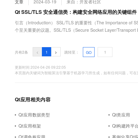
文章
2024-03-19
来自：开发者社区
大数据开发治理平台 Data
AI 产品 免费试用
网络
安全
云开发大赛
Tableau 订阅
Qt SSL/TLS 安全通信类：构建安全网络应用的关键组件
1亿+ 大模型 tokens 和 
可观测
入门学习赛
中间件
AI空中课堂在线直播课
引言（Introduction） SSL/TLS 的重要性（The Importa
云防火墙
140+云产品 免费试用
大模型服务
个至关重要的议题。SSL/TLS（Secure Socket Layer/Trans
上云与迁云
云原生的云上边界网络安全
产品新客免费试用，最长1
数据库
协议。它通过对数据进行加密，保证了数据在传输过程中的保密性和
生态解决方案
千问AI平台-Token Plan
企业出海
大模型ACA认证体验
大数据计算
助力企业全员 AI 认知与能
行业生态解决方案
共有2条
<
1
>
跳转至：
GO
政企业务
媒体服务
千问AI平台-模型体验
开发者生态解决方案
在线体验全尺寸、多种模态
更新时间 2024-04-26 09:22:05
企业服务与云通信
本页面内关键词为智能算法引擎基于机器学习所生成，如有任何问题，可在页
AI 开发和 AI 应用解决
Happy 系列大模型
域名与网站
终端用户计算
Qt应用相关内容
Serverless
大模型解决方案
Qt应用数据类型
Qt类应用
开发工具
快速部署 Dify，高效搭建 
Qt应用框架
Qt构建跨平
迁移与运维管理
Qt调色板应用
案例分享Qt