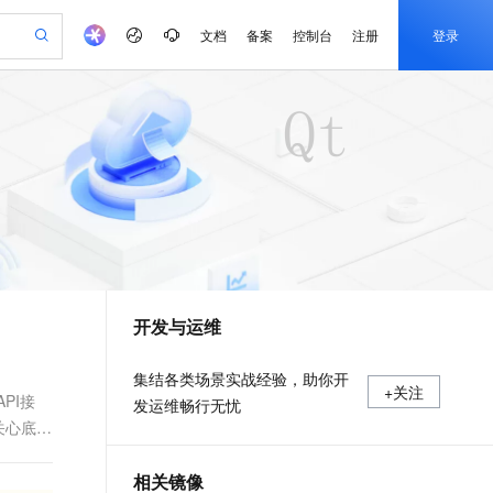
文档
备案
控制台
注册
登录
验
作计划
器
AI 活动
专业服务
服务伙伴合作计划
开发者社区
加入我们
产品动态
服务平台百炼
阿里云 OPC 创新助力计划
一站式生成采购清单，支持单品或批量购买
io：打造专属 AI 语音助手
S产品伙伴计划（繁花）
峰会
CS
造的大模型服务与应用开发平台
一句话生成原生可编辑精美 PPT 文稿
AI 生产力先锋
Al MaaS 服务伙伴赋能合作
域名
博文
Careers
至高可申请百万元
Qwen3.8-Max 模型上线
开启高性价比 AI 编程新体验
弹性可伸缩的云计算服务
Qwen-Audio-3.0-Realtime 端到端实时语音角色扮演
输入一句话想法, 轻松生成专业的 PPT
先锋实践拓展 AI 生产力的边界
Token 补贴，五大权
计划
海大会
伙伴信用分合作计划
商标
问答
社会招聘
益加速 OPC 成功
eek-V4-Pro
SS
一键部署幻兽帕鲁游戏服务器
飞天发布时刻
HOT
Open Search 向量检索版支
划
备案
电子书
校园招聘
pSeek-V4-Pro
视频创作，一键激活电商全链路生产力
稳定、安全、高性价比、高性能的云存储服务
一键购买专属联机服务器，轻松开启游戏
所见，即是所愿
持视频检索 Pipeline 功能
更多支持
划
公司注册
镜像站
视频生成
语音识别与合成
专属 QwenPaw
漫剧工坊：一站式动画创作平台
AI 实训营
HOT
应用身份服务 (IDaaS)
合作伙伴培训与认证
开发与运维
划
上云迁移
站生成，高效打造优质广告素材
全接入的云上超级电脑
从聊天伙伴进化为能主动干活的本地数字员工
快速生产连贯的高质量长漫剧
从基础到进阶，Agent 创客手把手教你
OpenClaw 管理能力上线
e-1.1-T2V
Qwen3-TTS-Flash
lScope
我要反馈
查询合作伙伴
畅细腻的高质量视频
离线语音合成大模型，多语言方言自适应，低延迟高稳定
n Alibaba Cloud ISV 合作
代维服务
建企业门户网站
10 分钟搭建微信、支付宝小程序
MaxCompute MaxFrame 提
集结各类场景实战经验，助你开
+关注
创新加速
ope
登录合作伙伴管理后台
我要建议
站，无忧落地极速上线
以可视化方式快速构建移动和 PC 门户网站
国内短信简单易用，安全可靠，秒级触达，全球覆盖200+国家和地区。
高效部署网站，快速应用到小程序
供自动弹性内存功能
PI接
发运维畅行无忧
e-1.1-I2V
Cosyvoice-V3-Flash
关心底层
安全
畅自然，细节丰富
高表现力语音合成大模型，语音克隆听感自然
我要投诉
PolarDB
上云场景组合购
Milvus 弹性伸缩功能新增节
伴
漫剧创作，剧本、分镜、视频高效生成
100%兼容MySQL、PostgreSQL，兼容Oracle，支持集中和分布式
覆盖90%+业务场景，专享组合折扣价
点支持范围
2V
VPN
Fun-ASR
相关镜像