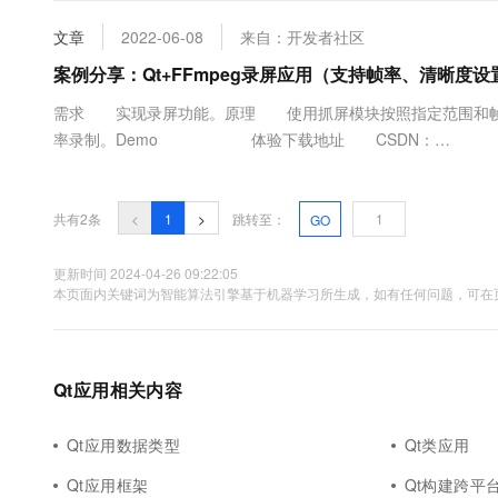
通过保密审核）
大数据开发治理平台 Data
AI 产品 免费试用
网络
安全
云开发大赛
Tableau 订阅
文章
2022-06-08
来自：开发者社区
1亿+ 大模型 tokens 和 
可观测
入门学习赛
中间件
案例分享：Qt+FFmpeg录屏应用（支持帧率、清晰度设
AI空中课堂在线直播课
云防火墙
140+云产品 免费试用
大模型服务
上云与迁云
需求 实现录屏功能。原理 使用抓屏模块按照指定范围和帧
云原生的云上边界网络安全
产品新客免费试用，最长1
数据库
生态解决方案
率录制。Demo 体验下载地址 CSDN：
千问AI平台-Token Plan
企业出海
大模型ACA认证体验
大数据计算
https://download.csdn.net/download/qq21497936/13
助力企业全员 AI 认知与能
行业生态解决方案
索“ffmpegRecord”，群内与博文同步更新）v1.0.0#ifndef REC....
政企业务
媒体服务
千问AI平台-模型体验
共有2条
<
1
>
跳转至：
GO
开发者生态解决方案
在线体验全尺寸、多种模态
企业服务与云通信
AI 开发和 AI 应用解决
更新时间 2024-04-26 09:22:05
Happy 系列大模型
本页面内关键词为智能算法引擎基于机器学习所生成，如有任何问题，可在页
域名与网站
终端用户计算
Serverless
Qt应用相关内容
大模型解决方案
开发工具
快速部署 Dify，高效搭建 
Qt应用数据类型
Qt类应用
迁移与运维管理
Qt应用框架
Qt构建跨平