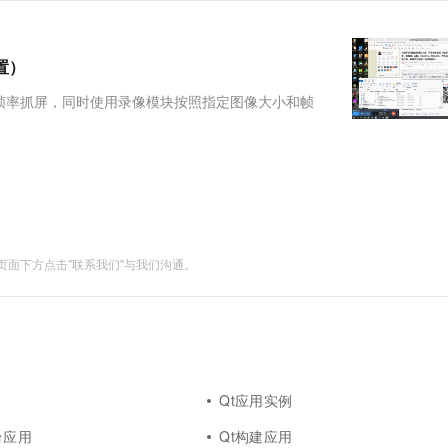
服务生态伙伴
视觉 Coding、空间感知、多模态思考等全面升级
1M上下文，专为长程任务能力而生
云工开物
企业应用
Works
Night Plan 支持 Qwen 3.8-Max
云原生大数据计算服务 MaxCompute
AI 办公
容器服务 Kub
NEW
Red Hat
30+ 款产品免费体验
Data Agent 驱动的一站式 Data+AI 开发治理平台
夜间 5 折，Qwen/Meoo/TokenPlan 客户专享
面向分析的企业级SaaS模式云数据仓库
AI智能应用
提供一站式管
科研合作
ERP
置）
堂（旗舰版）
SUSE
智能客服
AI 应用构建
大模型原生
CRM
率抓屏，同时使用录像模块按照指定图像大小和帧
防护产品
2个月
自动承接线索
建站小程序
Qoder
大模型服务平台百炼-应用模版
OA 办公系统
HOT
NEW
126842 QQ群：1047134658（点击“文件”搜
面向真实软件
个人版上线、团队版降价；千问3.8-Max首发发尝鲜
丰富多元化的应用模版和解决方案
力提升
财税管理
模板建站
万有无界
大模型服务平台百炼-智能体
400电话
定制建站
的模型效果
灵活可视化地构建企业级 Agent
方案
广告营销
模板小程序
秒悟
人工智能平台 PAI
面下方点击"联系我们"与我们沟通。
定制小程序
云端极速 AI 
新一代 AI 视频生成模型，深度适配广告营销等场景
AI Native 的算法工程平台，一站式完成建模、训练、推理服务部署
APP 开发
建站系统
AI 应用
10分钟微调：让0.6B模型媲美235B模
多模态数据信
Qt应用实例
型
依托云原生高可用架构,实现Dify私有化部署
台应用
Qt构建应用
用1%尺寸在特定领域达到大模型90%以上效果