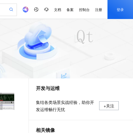
文档
备案
控制台
注册
登录
验
作计划
器
AI 活动
专业服务
服务伙伴合作计划
开发者社区
加入我们
产品动态
服务平台百炼
阿里云 OPC 创新助力计划
一站式生成采购清单，支持单品或批量购买
S产品伙伴计划（繁花）
峰会
CS
造的大模型服务与应用开发平台
Qwen Audio：打造专属 AI 语音助手
一句话生成原生可编辑精美 PPT 文稿
AI 生产力先锋
Al MaaS 服务伙伴赋能合作
域名
博文
Careers
NEW
至高可申请百万元
Qwen3.8-Max 模型上线
开启高性价比 AI 编程新体验
弹性可伸缩的云计算服务
Qwen-Audio-3.0-Realtime 端到端实时语音角色扮演
输入一句话想法, 轻松生成专业的 PPT
先锋实践拓展 AI 生产力的边界
Token 补贴，五大权
计划
海大会
伙伴信用分合作计划
商标
问答
社会招聘
益加速 OPC 成功
eek-V4-Pro
SS
一键部署幻兽帕鲁游戏服务器
飞天发布时刻
HOT
Open Search 向量检索版支
划
备案
电子书
校园招聘
pSeek-V4-Pro
视频创作，一键激活电商全链路生产力
稳定、安全、高性价比、高性能的云存储服务
一键购买专属联机服务器，轻松开启游戏
所见，即是所愿
持视频检索 Pipeline 功能
更多支持
划
公司注册
镜像站
视频生成
语音识别与合成
专属 QwenPaw
漫剧工坊：一站式动画创作平台
AI 实训营
HOT
应用身份服务 (IDaaS)
合作伙伴培训与认证
开发与运维
划
上云迁移
站生成，高效打造优质广告素材
全接入的云上超级电脑
从聊天伙伴进化为能主动干活的本地数字员工
快速生产连贯的高质量长漫剧
从基础到进阶，Agent 创客手把手教你
OpenClaw 管理能力上线
e-1.1-T2V
Qwen3-TTS-Flash
lScope
我要反馈
查询合作伙伴
畅细腻的高质量视频
离线语音合成大模型，多语言方言自适应，低延迟高稳定
n Alibaba Cloud ISV 合作
代维服务
建企业门户网站
10 分钟搭建微信、支付宝小程序
MaxCompute MaxFrame 提
集结各类场景实战经验，助你开
+关注
创新加速
ope
登录合作伙伴管理后台
我要建议
站，无忧落地极速上线
以可视化方式快速构建移动和 PC 门户网站
国内短信简单易用，安全可靠，秒级触达，全球覆盖200+国家和地区。
高效部署网站，快速应用到小程序
供自动弹性内存功能
发运维畅行无忧
e-1.1-I2V
Cosyvoice-V3-Flash
安全
畅自然，细节丰富
高表现力语音合成大模型，语音克隆听感自然
我要投诉
PolarDB
上云场景组合购
Milvus 弹性伸缩功能新增节
伴
漫剧创作，剧本、分镜、视频高效生成
100%兼容MySQL、PostgreSQL，兼容Oracle，支持集中和分布式
覆盖90%+业务场景，专享组合折扣价
点支持范围
2V
VPN
Fun-ASR
相关镜像