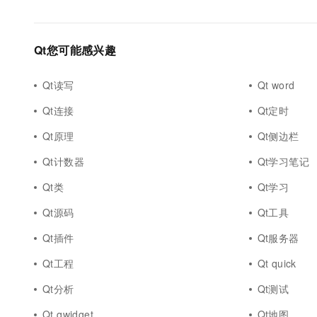
Qt您可能感兴趣
Qt读写
Qt word
Qt连接
Qt定时
Qt原理
Qt侧边栏
Qt计数器
Qt学习笔记
Qt类
Qt学习
Qt源码
Qt工具
Qt插件
Qt服务器
Qt工程
Qt quick
Qt分析
Qt测试
Qt qwidget
Qt地图