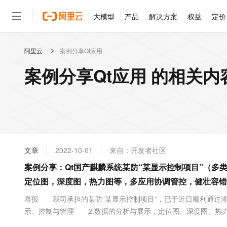
大模型
产品
解决方案
权益
定价
阿里云
案例分享Qt应用
大模型
产品
解决方案
权益
定价
云市场
伙伴
服务
了解阿里云
精选产品
精选解决方案
普惠上云
产品定价
精选商城
成为销售伙伴
售前咨询
为什么选择阿里云
千问AI平台
案例分享Qt应用 的相关内
了解云产品的定价详情
大模型服务平台百炼
千问办公，解锁你的工作
普惠上云 官方力荐
分销伙伴
在线服务
网站建设
什么是云计算
大
大模型服务与应用平台
企业级Agent产品，直接
云服务器38元/年起，超
咨询伙伴
多端小程序
技术领先
云上成本管理
售后服务
轻量应用服务器
Agency Agents：拥
官方推荐返现计划
大模型
精选产品
精选解决方案
Salesforce 国际版订阅
稳定可靠
管理和优化成本
推荐新用户得奖励，单订单
销售伙伴合作计划
自助服务
友盟天域
安全合规
人工智能与机器学习
AI
文本生成
云数据库 RDS
HappyHorse 打造一
云工开物
无影生态合作计划
在线服务
文章
2022-10-01
来自：开发者社区
观测云
分析师报告
高校专属算力普惠，学生认
计算
互联网应用开发
Qwen3.8-Max
HOT
Salesforce On Alibaba C
工单服务
案例分享：Qt国产麒麟系统某防“某显示控制项目”（多
智能体时代全能旗舰模型
Tuya 物联网平台阿里云
研究报告与白皮书
人工智能平台 PAI
快速拥有专属 OpenClaw
大模
Consulting Partner 合
大数据
容器
定位图，深度图，热力图等，多应用协调管控，健壮容错
免费试用
短信专区
一站式AI开发、训练和推
蓝凌 OA
Qwen3.7-Plus
AI 大模型销售与服务生
现代化应用
存储
天池大赛
喜报 我司承担的某防“某显示控制项目”，已于近日顺利通过
能看、能想、能动手的多模
云解析DNS
解决方案免费试用 新老
电子合同
示、控制与管理 2.数据的分析与展示，定位图、深度图、热
最高领取价值200元试用
安全
网络与CDN
AI 算法大赛
Qwen3-VL-Plus
流程控制与健全的容错处理 …Demo （PS：此图从
畅捷通