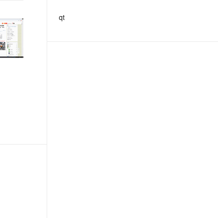
文戏情感细腻自然，动作戏激烈拳拳到肉，实现更强表演能力
支持中英文自由切换，具备更强的噪声鲁棒性
ernetes 版 ACK
云聚AI 严选权益
AI 原生数据库服务发布
SSL 证书
qt
，一键激活高效办公新体验
理容器应用的 K8s 服务
精选AI产品，从模型到应用全链提效
Agent 数据网关
堡垒机
AI 用量加速计划
云原生数据库 PolarDB
应用
防火墙
、识别商机，让客服更高效、服务更出色。
新老同享，达量后返
Agentic Database 发布
千问办公
主机安全
NEW
的智能体编程平台
一站式AI生产力平台
AI 应用及服务市场
伶鹊
企业级人与Agent协作平台，接入和调度多个数字员工
智能客服平台，对话机器人、对话分析、智能外呼
AI 应用
大模型服务平台百炼 - 全妙
大模型
应用创作平台
多模态内容创作工具，已接入 DeepSeek
自然语言处理
数据标注
机器学习
息提取
与 AI 智能体进行实时音视频通话
从文本、图片、视频中提取结构化的属性信息
构建支持视频理解的 AI 音视频实时通话应用