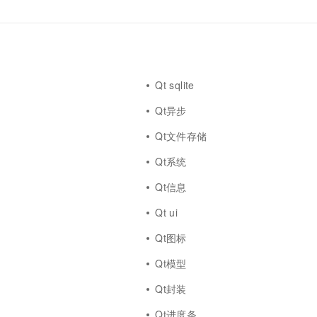
Qt sqlite
Qt异步
Qt文件存储
Qt系统
Qt信息
Qt ui
Qt图标
Qt模型
Qt封装
Qt进度条