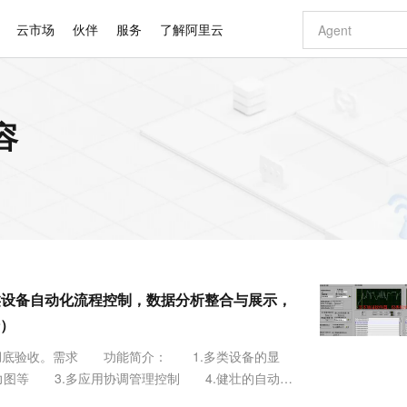
云市场
伙伴
服务
了解阿里云
AI 特惠
数据与 API
成为产品伙伴
企业增值服务
最佳实践
价格计算器
AI 场景体
基础软件
产品伙伴合
阿里云认证
市场活动
配置报价
大模型
容
自助选配和估算价格
新方式
睿译宝，AI翻译排版一步到位
智启 AI 普惠权益
产品生态集成认证中心
企业支持计划
云上春晚
域名与网站
千问官方 MaaS 平台，为开发者和 Agent 而生，新用户赠送 1 亿 + tokens 额度
AI Coding
阿里云Maa
2026 阿里云
云服务器 E
为企业打
数据集
Windows
大模型认证
模型
NEW
交付可用成果
值低价云产品抢先购
上传文档即自动完成翻译和格式还原
至高享 1亿+免费 tokens，加速 Al 应用落地
提供智能易用的域名与建站服务
智能编程，一键
安全可靠、
产品生态伙伴
专家技术服务
云上奥运之旅
弹性计算合作
阿里云中企出
手机三要素
宝塔 Linux
全部认证
价格优势
有专属领域专家
GLM-5.2：长任务时代开源旗舰模型
阿里云 OPC 创新助力计划
千问大模型
即刻拥有 DeepS
AI 电商营销
对象存储 O
大模型
产品生态伙伴工作台
企业增值服务台
云栖战略参考
云存储合作计
云栖大会
身份实名认证
CentOS
训练营
推动算力普惠，释放技术红利
最高返9万
多领域专家智能体,一键组建 AI 虚拟交付团队
快速构建应用程序和网站，即刻迈出上云第一步
至高百万元 Token 补贴，加速一人公司成长
多元化、高性能、安全可靠的大模型服务
真正可用的 1M 上下文,一次完成代码全链路开发
轻松解锁专属 Dee
从图文生成到
云上的中国
数据库合作计
活动全景
短信
Docker
图片和
站式影视创作平台
Hermes Agent，打造自进化智能体
Token Plan 模型订阅计划
数字证书管理服务（原SSL证书）
5 分钟轻松部署
AI 广告创作
无影云电脑
企业成长
NEW
信息公告
看见新力量
云网络合作计
OCR 文字识别
JAVA
证享300元代金券
可视化编排打通从文字构思到成片全链路闭环
全托管，含MySQL、PostgreSQL、SQL Server、MariaDB多引擎
自主进化，持久记忆，越用越聪明
Qwen3.8-Max 首发尝鲜，限时加量 10 倍，夜间低至2折
实现全站HTTPS，呈现可信的WEB访问
图文、视频一
随时随地安
Kimi-K3
HappyHors
NEW
魔搭 Mode
loud
服务实践
官网公告
类设备自动化流程控制，数据分析整合与展示，
Kimi 最新旗舰模型，长程编程与推理利器
让文字生成流
金融模力时刻
Salesforce O
版
发票查验
全能环境
Claude Code + GStack 打造工程团队
千问办公，限时限量积分加倍
Qoder
低代码高效构
AI 建站
短信服务
型
NEW
作计划
计划
）
创新中心
魔搭 ModelSc
健康状态
理服务
让AI从“聊天伙伴”进化为能干活的“数字员工”
安装技能 GStack，拥有专属 AI 工程团队
你的AI工作搭子，覆盖日常办公高频场景
面向真实软件的智能体编程平台
0 代码专业建
客户案例
天气预报查询
操作系统
Deepseek-v4-pro
HappyHors
态合作计划
湖底验收。需求 功能简介： 1.多类设备的显
态智能体模型
旗舰 MoE 大模型，百万上下文与顶尖推理能力
图生视频，流
同享
万小智 AI 建站低至 15元/月
Qoder CN
AI 短剧/漫剧
云原生数据库 
快递物流查询
WordPress
成为服务伙
高校合作
力图等 3.多应用协调管理控制 4.健壮的自动化
点，立即开启云上创新
覆盖公网/内网、递归/权威、移动APP等全场景解析服务
送.CN域名，送备案服务码
基于千问大模型等，支持代码智能生成、研发智能问答
AI助力短剧
GLM-5.2
Wan2.7-T
网上获取，只表示部分相似的设备，本文内容已
Ubuntu