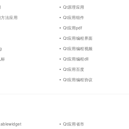
一个 AI 助手
超强辅助，Bol
用
Qt原理应用
即刻拥有 DeepSeek-R1 满血版
在企业官网、通讯软件中为客户提供 AI 客服
多种方案随心选，轻松解锁专属 DeepSeek
帧方法应用
Qt应用组件
Qt应用pdf
Qt应用编程界面
g
Qt应用编程视频
鼠标
Qt应用编程dll
Qt应用百度
Qt应用编程协议
blewidget
Qt应用省市