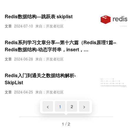
Redis数据结构—跳跃表 skiplist
文章
2024-07-10
来自：开发者社区
Redis系列学习文章分享---第十六篇（Redis原理1篇--
Redis数据结构-动态字符串，insert，
Dict,ZipList,QuickList,SkipList,RedisObject）
文章
2024-06-28
来自：开发者社区
Redis入门到通关之数据结构解析-
SkipList
文章
2024-04-25
来自：开发者社区
<
1
2
>
1 / 2