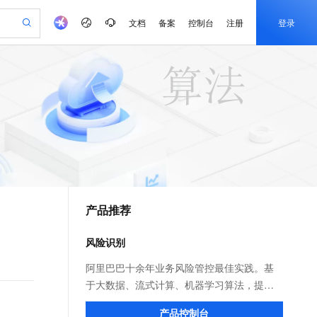
文档
备案
控制台
注册
登录
验
作计划
器
AI 活动
专业服务
服务伙伴合作计划
开发者社区
加入我们
产品动态
服务平台百炼
阿里云 OPC 创新助力计划
一站式生成采购清单，支持单品或批量购买
io：打造专属 AI 语音助手
S产品伙伴计划（繁花）
峰会
CS
造的大模型服务与应用开发平台
一句话生成原生可编辑精美 PPT 文稿
AI 生产力先锋
Al MaaS 服务伙伴赋能合作
域名
博文
Careers
至高可申请百万元
Qwen3.8-Max 模型上线
开启高性价比 AI 编程新体验
弹性可伸缩的云计算服务
Qwen-Audio-3.0-Realtime 端到端实时语音角色扮演
输入一句话想法, 轻松生成专业的 PPT
先锋实践拓展 AI 生产力的边界
Token 补贴，五大权
计划
海大会
伙伴信用分合作计划
商标
问答
社会招聘
益加速 OPC 成功
eek-V4-Pro
SS
一键部署幻兽帕鲁游戏服务器
飞天发布时刻
HOT
Open Search 向量检索版支
划
备案
电子书
校园招聘
pSeek-V4-Pro
视频创作，一键激活电商全链路生产力
稳定、安全、高性价比、高性能的云存储服务
一键购买专属联机服务器，轻松开启游戏
所见，即是所愿
持视频检索 Pipeline 功能
更多支持
划
公司注册
镜像站
视频生成
语音识别与合成
专属 QwenPaw
漫剧工坊：一站式动画创作平台
AI 实训营
HOT
应用身份服务 (IDaaS)
合作伙伴培训与认证
产品推荐
划
上云迁移
站生成，高效打造优质广告素材
全接入的云上超级电脑
从聊天伙伴进化为能主动干活的本地数字员工
快速生产连贯的高质量长漫剧
从基础到进阶，Agent 创客手把手教你
OpenClaw 管理能力上线
e-1.1-T2V
Qwen3-TTS-Flash
lScope
我要反馈
查询合作伙伴
畅细腻的高质量视频
离线语音合成大模型，多语言方言自适应，低延迟高稳定
n Alibaba Cloud ISV 合作
代维服务
建企业门户网站
10 分钟搭建微信、支付宝小程序
风险识别
MaxCompute MaxFrame 提
创新加速
ope
登录合作伙伴管理后台
我要建议
站，无忧落地极速上线
以可视化方式快速构建移动和 PC 门户网站
国内短信简单易用，安全可靠，秒级触达，全球覆盖200+国家和地区。
高效部署网站，快速应用到小程序
供自动弹性内存功能
e-1.1-I2V
Cosyvoice-V3-Flash
阿里巴巴十余年业务风险管控最佳实践。基
安全
畅自然，细节丰富
高表现力语音合成大模型，语音克隆听感自然
我要投诉
PolarDB
于大数据、流式计算、机器学习算法，提供
上云场景组合购
Milvus 弹性伸缩功能新增节
伴
漫剧创作，剧本、分镜、视频高效生成
100%兼容MySQL、PostgreSQL，兼容Oracle，支持集中和分布式
覆盖90%+业务场景，专享组合折扣价
点支持范围
决策引擎平台、风险识别API、专家定制建模
2V
VPN
Fun-ASR
产品控制台