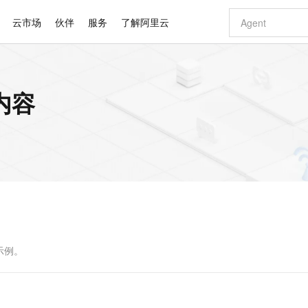
云市场
伙伴
服务
了解阿里云
AI 特惠
数据与 API
成为产品伙伴
企业增值服务
最佳实践
价格计算器
AI 场景体
基础软件
产品伙伴合
阿里云认证
市场活动
配置报价
大模型
内容
自助选配和估算价格
新方式
睿译宝，AI翻译排版一步到位
智启 AI 普惠权益
产品生态集成认证中心
企业支持计划
云上春晚
域名与网站
千问官方 MaaS 平台，为开发者和 Agent 而生，新用户赠送 1 亿 + tokens 额度
Qwen Aud
AI Coding
阿里云Maa
2026 阿里云
云服务器 E
为企业打
数据集
Windows
大模型认证
模型
NEW
NEW
交付可用成果
值低价云产品抢先购
上传文档即自动完成翻译和格式还原
至高享 1亿+免费 tokens，加速 Al 应用落地
提供智能易用的域名与建站服务
智能编程，一键
安全可靠、
产品生态伙伴
专家技术服务
云上奥运之旅
弹性计算合作
阿里云中企出
手机三要素
宝塔 Linux
全部认证
价格优势
有专属领域专家
GLM-5.2：长任务时代开源旗舰模型
阿里云 OPC 创新助力计划
千问大模型
即刻拥有 DeepS
AI 电商营销
对象存储 O
大模型
产品生态伙伴工作台
企业增值服务台
云栖战略参考
云存储合作计
云栖大会
身份实名认证
CentOS
训练营
推动算力普惠，释放技术红利
最高返9万
多领域专家智能体,一键组建 AI 虚拟交付团队
快速构建应用程序和网站，即刻迈出上云第一步
至高百万元 Token 补贴，加速一人公司成长
多元化、高性能、安全可靠的大模型服务
真正可用的 1M 上下文,一次完成代码全链路开发
轻松解锁专属 Dee
从图文生成到
云上的中国
数据库合作计
活动全景
短信
Docker
图片和
站式影视创作平台
Hermes Agent，打造自进化智能体
Token Plan 模型订阅计划
数字证书管理服务（原SSL证书）
5 分钟轻松部署
AI 广告创作
无影云电脑
企业成长
NEW
信息公告
看见新力量
云网络合作计
OCR 文字识别
JAVA
证享300元代金券
可视化编排打通从文字构思到成片全链路闭环
全托管，含MySQL、PostgreSQL、SQL Server、MariaDB多引擎
自主进化，持久记忆，越用越聪明
Qwen3.8-Max 首发尝鲜，限时加量 10 倍，夜间低至2折
实现全站HTTPS，呈现可信的WEB访问
图文、视频一
随时随地安
Kimi-K3
HappyHors
NEW
魔搭 Mode
loud
服务实践
官网公告
Kimi 最新旗舰模型，长程编程与推理利器
让文字生成流
金融模力时刻
Salesforce O
版
发票查验
全能环境
Claude Code + GStack 打造工程团队
千问办公，限时限量积分加倍
Qoder
低代码高效构
AI 建站
短信服务
型
NEW
作计划
计划
创新中心
魔搭 ModelSc
健康状态
理服务
让AI从“聊天伙伴”进化为能干活的“数字员工”
安装技能 GStack，拥有专属 AI 工程团队
你的AI工作搭子，覆盖日常办公高频场景
面向真实软件的智能体编程平台
0 代码专业建
示例。
客户案例
天气预报查询
操作系统
Deepseek-v4-pro
HappyHors
态合作计划
态智能体模型
旗舰 MoE 大模型，百万上下文与顶尖推理能力
图生视频，流
同享
万小智 AI 建站低至 15元/月
Qoder CN
AI 短剧/漫剧
云原生数据库 
快递物流查询
WordPress
成为服务伙
高校合作
点，立即开启云上创新
覆盖公网/内网、递归/权威、移动APP等全场景解析服务
送.CN域名，送备案服务码
基于千问大模型等，支持代码智能生成、研发智能问答
AI助力短剧
GLM-5.2
Wan2.7-T
Ubuntu