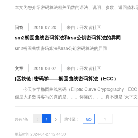
10 分钟在聊天系统中增加
专有云
本文为您介绍密码算法相关函数的语法、说明、参数、返回值和
问答
2018-07-20
来自：开发者社区
sm2椭圆曲线密码算法和rsa公钥密码算法的异同
sm2椭圆曲线密码算法和rsa公钥密码算法的异同
文章
2018-06-07
来自：开发者社区
[区块链] 密码学——椭圆曲线密码算法（ECC）
今天在学椭圆曲线密码（Elliptic Curve Cryptogr
但是大多数博客写的真的是。。。你懂的。。。真不愧是 ‘天下文
生的很多疑问无法解决！例如：只来句‘P+Q=R’，但是为什么等于
共有7条
<
1
>
跳转至：
GO
更新时间 2024-04-27 12:44:33