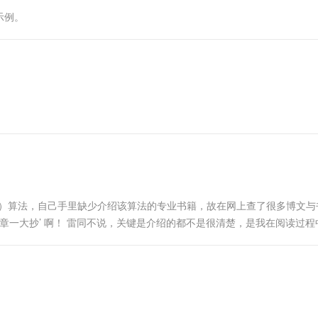
一个 AI 助手
超强辅助，Bol
示例。
即刻拥有 DeepSeek-R1 满血版
在企业官网、通讯软件中为客户提供 AI 客服
多种方案随心选，轻松解锁专属 DeepSeek
aphy，ECC）算法，自己手里缺少介绍该算法的专业书籍，故在网上查了很多博文
章一大抄’ 啊！ 雷同不说，关键是介绍的都不是很清楚，是我在阅读过程
呢？是根据什么计算出来的呢？ 后来查了好久....