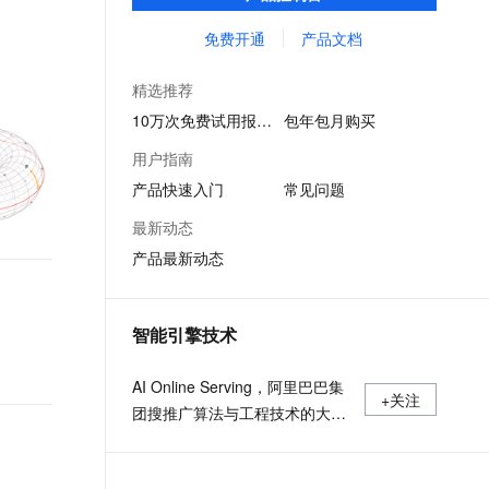
等多维风控服务，一站式解决企业在用户注
文戏情感细腻自然，动作戏激烈拳拳到肉，实现更强表演能力
支持中英文自由切换，具备更强的噪声鲁棒性
ernetes 版 ACK
云聚AI 严选权益
AI 原生数据库服务发布
SSL 证书
册、运营活动、交易、信贷审核等关键业务
免费开通
产品文档
，一键激活高效办公新体验
理容器应用的 K8s 服务
精选AI产品，从模型到应用全链提效
Agent 数据网关
中所遇到的欺诈问题。
堡垒机
AI 用量加速计划
云原生数据库 PolarDB
精选推荐
应用
防火墙
、识别商机，让客服更高效、服务更出色。
新老同享，达量后返
Agentic Database 发布
10万次免费试用报名中
包年包月购买
千问办公
主机安全
NEW
用户指南
的智能体编程平台
一站式AI生产力平台
产品快速入门
常见问题
AI 应用及服务市场
伶鹊
最新动态
企业级人与Agent协作平台，接入和调度多个数字员工
智能客服平台，对话机器人、对话分析、智能外呼
AI 应用
产品最新动态
大模型服务平台百炼 - 全妙
大模型
应用创作平台
多模态内容创作工具，已接入 DeepSeek
自然语言处理
智能引擎技术
数据标注
AI Online Serving，阿里巴巴集
+关注
机器学习
团搜推广算法与工程技术的大本
息提取
与 AI 智能体进行实时音视频通话
营，大数据深度学习时代的创新
从文本、图片、视频中提取结构化的属性信息
构建支持视频理解的 AI 音视频实时通话应用
主场。