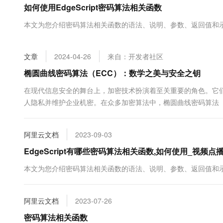
如何使用EdgeScript密码算法相关函数
大数据开发治理平台 Data
AI 产品 免费试用
网络
安全
云开发大赛
Tableau 订阅
1亿+ 大模型 tokens 和 
本文为您介绍密码算法相关函数的语法、说明、参数、返回值和
可观测
入门学习赛
中间件
AI空中课堂在线直播课
云防火墙
140+云产品 免费试用
大模型服务
上云与迁云
云原生的云上边界网络安全
产品新客免费试用，最长1
数据库
文章
2024-04-26
来自：开发者社区
生态解决方案
千问AI平台-Token Plan
企业出海
大模型ACA认证体验
椭圆曲线密码算法（ECC）：数学之美与安全之钥
大数据计算
助力企业全员 AI 认知与能
行业生态解决方案
政企业务
在现代信息安全的舞台上，加密技术扮演着至关重要的角色。它
媒体服务
千问AI平台-模型体验
开发者生态解决方案
人隐私并维护企业机密。在众多加密算法中，椭圆曲线密码算法（Elliptic 
在线体验全尺寸、多种模态
企业服务与云通信
原理和高效的性能而脱颖而出。本文将深入探讨ECC的原理、优
AI 开发和 AI 应用解决
细的介绍。 ECC简介 椭圆曲线密码算法是一种...
Happy 系列大模型
域名与网站
阿里云文档
2023-09-03
EdgeScript有哪些密码算法相关函数,如何使用_视频点播(
终端用户计算
本文为您介绍密码算法相关函数的语法、说明、参数、返回值和
Serverless
大模型解决方案
开发工具
快速部署 Dify，高效搭建 
阿里云文档
2023-07-26
迁移与运维管理
密码算法相关函数