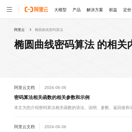
大模型
产品
解决方案
权益
定价
阿里云
椭圆曲线密码算法
大模型
产品
解决方案
权益
定价
云市场
伙伴
服务
了解阿里云
精选产品
精选解决方案
普惠上云
产品定价
精选商城
成为销售伙伴
售前咨询
为什么选择阿里云
千问AI平台
椭圆曲线密码算法 的相关
了解云产品的定价详情
大模型服务平台百炼
千问办公，解锁你的工作
普惠上云 官方力荐
分销伙伴
在线服务
网站建设
什么是云计算
大
大模型服务与应用平台
企业级Agent产品，直接
云服务器38元/年起，超
咨询伙伴
多端小程序
技术领先
云上成本管理
售后服务
轻量应用服务器
Agency Agents：拥
官方推荐返现计划
大模型
精选产品
精选解决方案
Salesforce 国际版订阅
稳定可靠
管理和优化成本
推荐新用户得奖励，单订单
销售伙伴合作计划
自助服务
友盟天域
安全合规
人工智能与机器学习
AI
文本生成
云数据库 RDS
HappyHorse 打造一
云工开物
无影生态合作计划
在线服务
阿里云文档
2024-06-06
观测云
分析师报告
高校专属算力普惠，学生认
计算
互联网应用开发
Qwen3.8-Max
HOT
Salesforce On Alibaba C
工单服务
密码算法相关函数的相关参数和示例
智能体时代全能旗舰模型
Tuya 物联网平台阿里云
研究报告与白皮书
人工智能平台 PAI
快速拥有专属 OpenClaw
大模
Consulting Partner 合
大数据
容器
免费试用
短信专区
一站式AI开发、训练和推
本文为您介绍密码算法相关函数的语法、说明、参数、返回值和
蓝凌 OA
Qwen3.7-Plus
AI 大模型销售与服务生
现代化应用
存储
天池大赛
能看、能想、能动手的多模
云解析DNS
解决方案免费试用 新老
电子合同
最高领取价值200元试用
安全
阿里云文档
网络与CDN
2024-06-06
AI 算法大赛
Qwen3-VL-Plus
畅捷通