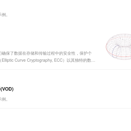
服务生态伙伴
视觉 Coding、空间感知、多模态思考等全面升级
1M上下文，专为长程任务能力而生
云工开物
企业应用
Works
Night Plan 支持 Qwen 3.8-Max
云原生大数据计算服务 MaxCompute
AI 办公
容器服务 Kub
NEW
Red Hat
30+ 款产品免费体验
Data Agent 驱动的一站式 Data+AI 开发治理平台
夜间 5 折，Qwen/Meoo/TokenPlan 客户专享
面向分析的企业级SaaS模式云数据仓库
AI智能应用
提供一站式管
科研合作
示例。
ERP
堂（旗舰版）
SUSE
智能客服
AI 应用构建
大模型原生
CRM
防护产品
2个月
自动承接线索
建站小程序
Qoder
大模型服务平台百炼-应用模版
OA 办公系统
HOT
NEW
面向真实软件
个人版上线、团队版降价；千问3.8-Max首发发尝鲜
丰富多元化的应用模版和解决方案
力提升
财税管理
模板建站
们确保了数据在存储和传输过程中的安全性，保护个
万有无界
大模型服务平台百炼-智能体
400电话
定制建站
Curve Cryptography, ECC）以其独特的数学
的模型效果
灵活可视化地构建企业级 Agent
势、应用以及面临的挑战，为读者提供一个全面且详
方案
广告营销
模板小程序
秒悟
人工智能平台 PAI
定制小程序
云端极速 AI 
新一代 AI 视频生成模型，深度适配广告营销等场景
AI Native 的算法工程平台，一站式完成建模、训练、推理服务部署
VOD)
APP 开发
示例。
建站系统
AI 应用
10分钟微调：让0.6B模型媲美235B模
多模态数据信
型
依托云原生高可用架构,实现Dify私有化部署
用1%尺寸在特定领域达到大模型90%以上效果