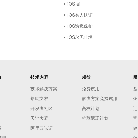
iOS ai
iOS实人认证
iOS隐私保护
iOS永无止境
价
技术内容
权益
服
技术解决方案
免费试用
基
帮助文档
解决方案免费试用
企
开发者社区
高校计划
迁
天池大赛
推荐返现计划
官
器
阿里云认证
健
管理
信