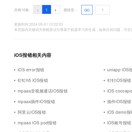
共有10条
<
1
>
跳转至：
GO
更新时间 2024-05-01 12:22:03
本页面内关键词为智能算法引擎基于机器学习所生成，如有任何问题，可在页
iOS报错相关内容
iOS error报错
uniapp iO
钉钉h5 iOS报错
钉钉iOS报错
mpaas音视频通话iOS报错
iOS cocoa
mpaas插件iOS报错
插件iOS报错
阿里云iOS报错
iOS demo
mpaas iOS pod报错
iOS账号报错