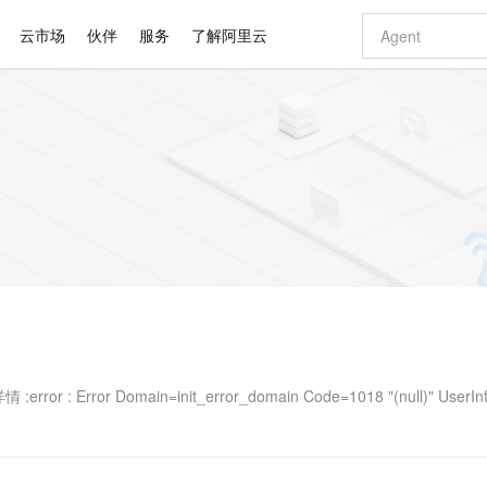
云市场
伙伴
服务
了解阿里云
AI 特惠
数据与 API
成为产品伙伴
企业增值服务
最佳实践
价格计算器
AI 场景体
基础软件
产品伙伴合
阿里云认证
市场活动
配置报价
大模型
自助选配和估算价格
步到位
智启 AI 普惠权益
产品生态集成认证中心
企业支持计划
云上春晚
域名与网站
Qwen Audio：打造专属 AI 语音助手
千问官方 MaaS 平台，为开发者和 Agent 而生，新用户赠送 1 亿 + tokens 额度
一句话生成原生
AI Coding
阿里云Maa
2026 阿里云
云服务器 E
为企业打
数据集
Windows
大模型认证
模型
NEW
NEW
格式还原
值低价云产品抢先购
至高享 1亿+免费 tokens，加速 Al 应用落地
提供智能易用的域名与建站服务
Qwen-Audio-3.0-Realtime 端到端实时语音角色扮演
输入一句话想法,
智能编程，一键
安全可靠、
产品生态伙伴
专家技术服务
云上奥运之旅
弹性计算合作
阿里云中企出
手机三要素
宝塔 Linux
全部认证
价格优势
开源旗舰模型
即刻拥有 DeepSeek-V4-Pro
阿里云 OPC 创新助力计划
千问大模型
一键部署幻兽
AI 电商营销
对象存储 O
大模型
产品生态伙伴工作台
企业增值服务台
云栖战略参考
云存储合作计
云栖大会
身份实名认证
CentOS
训练营
推动算力普惠，释放技术红利
最高返9万
真正可用的 1M 上下文,一次完成代码全链路开发
快速构建应用程序和网站，即刻迈出上云第一步
轻松解锁专属 DeepSeek-V4-Pro
至高百万元 Token 补贴，加速一人公司成长
多元化、高性能、安全可靠的大模型服务
一键购买专属
从图文生成到
云上的中国
数据库合作计
活动全景
短信
Docker
图片和
自进化智能体
5 分钟轻松部署专属 QwenPaw
Token Plan 模型订阅计划
数字证书管理服务（原SSL证书）
高效搭建 AI
AI 广告创作
无影云电脑
企业成长
NEW
HOT
信息公告
看见新力量
云网络合作计
OCR 文字识别
JAVA
越聪明
证享300元代金券
全托管，含MySQL、PostgreSQL、SQL Server、MariaDB多引擎
Qwen3.8-Max 首发尝鲜，限时加量 10 倍，夜间低至2折
实现全站HTTPS，呈现可信的WEB访问
从聊天伙伴进化为能主动干活的本地数字员工
图文、视频一
随时随地安
Kimi-K3
HappyHors
NEW
魔搭 Mode
loud
服务实践
官网公告
Kimi 最新旗舰模型，长程编程与推理利器
让文字生成流
金融模力时刻
Salesforce O
版
发票查验
全能环境
Claude Code + GStack 打造工程团队
千问办公，限时限量积分加倍
Qoder
低代码高效构
AI 建站
短信服务
型
NEW
作计划
计划
创新中心
魔搭 ModelSc
健康状态
理服务
让AI从“聊天伙伴”进化为能干活的“数字员工”
安装技能 GStack，拥有专属 AI 工程团队
你的AI工作搭子，覆盖日常办公高频场景
面向真实软件的智能体编程平台
0 代码专业建
r Domain=init_error_domain Code=1018 "(null)" UserInf
客户案例
天气预报查询
操作系统
Deepseek-v4-pro
HappyHors
态合作计划
态智能体模型
旗舰 MoE 大模型，百万上下文与顶尖推理能力
图生视频，流
同享
万小智 AI 建站低至 15元/月
Qoder CN
AI 短剧/漫剧
云原生数据库 
快递物流查询
WordPress
成为服务伙
高校合作
点，立即开启云上创新
覆盖公网/内网、递归/权威、移动APP等全场景解析服务
送.CN域名，送备案服务码
基于千问大模型等，支持代码智能生成、研发智能问答
AI助力短剧
GLM-5.2
Wan2.7-T
Ubuntu