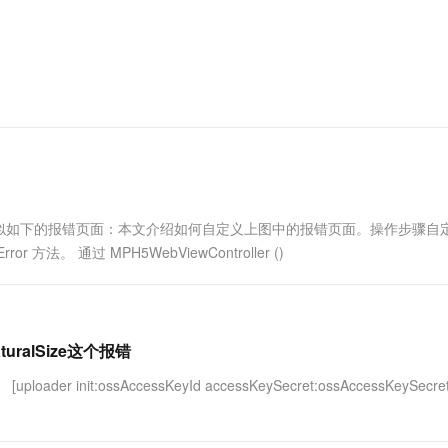
一个 AI 助手
超强辅助，Bol
即刻拥有 DeepSeek-R1 满血版
在企业官网、通讯软件中为客户提供 AI 客服
多种方案随心选，轻松解锁专属 DeepSeek
似如下的报错页面：本文介绍如何自定义上图中的报错页面。操作步骤自
r 方法。 通过 MPH5WebViewController ()
turalSize这个报错
 [uploader init:ossAccessKeyId accessKeySecret:ossAccessKeySecre