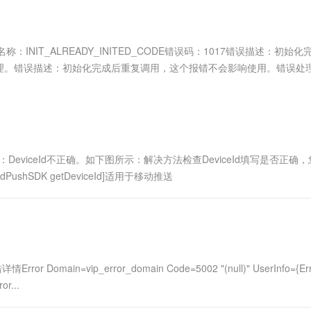
服务生态伙伴
视觉 Coding、空间感知、多模态思考等全面升级
1M上下文，专为长程任务能力而生
云工开物
企业应用
Works
Night Plan 支持 Qwen 3.8-Max
云原生大数据计算服务 MaxCompute
AI 办公
容器服务 Kub
NEW
Red Hat
30+ 款产品免费体验
Data Agent 驱动的一站式 Data+AI 开发治理平台
夜间 5 折，Qwen/Meoo/TokenPlan 客户专享
面向分析的企业级SaaS模式云数据仓库
AI智能应用
提供一站式管
科研合作
ERP
堂（旗舰版）
SUSE
：INIT_ALREADY_INITED_CODE错误码：1017错误描述：初始
智能客服
AI 应用构建
大模型原生
CRM
理。错误描述：初始化完成后重复调用，这个报错不会影响使用。错误处
防护产品
2个月
自动承接线索
建站小程序
Qoder
大模型服务平台百炼-应用模版
OA 办公系统
HOT
NEW
面向真实软件
个人版上线、团队版降价；千问3.8-Max首发发尝鲜
丰富多元化的应用模版和解决方案
力提升
财税管理
模板建站
万有无界
大模型服务平台百炼-智能体
400电话
定制建站
的模型效果
灵活可视化地构建企业级 Agent
eviceId不正确。如下图所示：解决方法检查DeviceId填写是否正确
方案
广告营销
模板小程序
shSDK getDeviceId]适用于移动推送
秒悟
人工智能平台 PAI
定制小程序
云端极速 AI 
新一代 AI 视频生成模型，深度适配广告营销等场景
AI Native 的算法工程平台，一站式完成建模、训练、推理服务部署
APP 开发
建站系统
ain=vip_error_domain Code=5002 "(null)" UserInfo={Err
AI 应用
10分钟微调：让0.6B模型媲美235B模
多模态数据信
r...
型
依托云原生高可用架构,实现Dify私有化部署
用1%尺寸在特定领域达到大模型90%以上效果