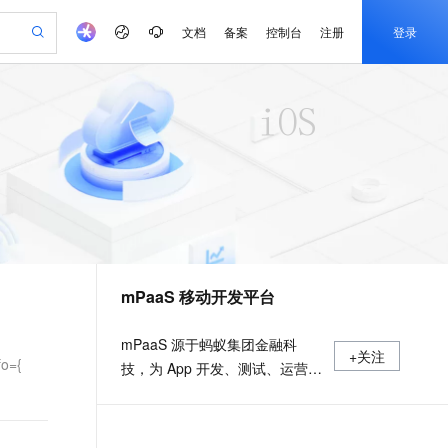
文档
备案
控制台
注册
登录
验
作计划
器
AI 活动
专业服务
服务伙伴合作计划
开发者社区
加入我们
产品动态
服务平台百炼
阿里云 OPC 创新助力计划
一站式生成采购清单，支持单品或批量购买
可编辑精美 PPT 文稿
S产品伙伴计划（繁花）
峰会
CS
造的大模型服务与应用开发平台
Agency Agents：拥有专属领域专家
AI 生产力先锋
Al MaaS 服务伙伴赋能合作
域名
博文
Careers
至高可申请百万元
Qwen3.8-Max 模型上线
 轻松生成专业的 PPT
开启高性价比 AI 编程新体验
弹性可伸缩的云计算服务
先锋实践拓展 AI 生产力的边界
多领域专家智能体,一键组建 AI 虚拟交付团队
Token 补贴，五大权
计划
海大会
伙伴信用分合作计划
商标
问答
社会招聘
益加速 OPC 成功
帕鲁游戏服务器
SS
HappyHorse 打造一站式影视创作平台
飞天发布时刻
HOT
Open Search 向量检索版支
划
备案
电子书
校园招聘
联机服务器，轻松开启游戏
视频创作，一键激活电商全链路生产力
稳定、安全、高性价比、高性能的云存储服务
所见，即是所愿
持视频检索 Pipeline 功能
可视化编排打通从文字构思到成片全链路闭环
更多支持
划
公司注册
镜像站
视频生成
语音识别与合成
 智能体与工作流应用
漫剧工坊：一站式动画创作平台
AI 实训营
应用身份服务 (IDaaS)
合作伙伴培训与认证
mPaaS 移动开发平台
划
上云迁移
站生成，高效打造优质广告素材
全接入的云上超级电脑
通过阿里云百炼高效搭建AI应用,助力高效开发
快速生产连贯的高质量长漫剧
从基础到进阶，Agent 创客手把手教你
OpenClaw 管理能力上线
e-1.1-T2V
Qwen3-TTS-Flash
lScope
我要反馈
查询合作伙伴
畅细腻的高质量视频
离线语音合成大模型，多语言方言自适应，低延迟高稳定
n Alibaba Cloud ISV 合作
代维服务
建企业门户网站
10 分钟搭建微信、支付宝小程序
MaxCompute MaxFrame 提
mPaaS 源于蚂蚁集团金融科
+关注
创新加速
ope
登录合作伙伴管理后台
我要建议
站，无忧落地极速上线
以可视化方式快速构建移动和 PC 门户网站
国内短信简单易用，安全可靠，秒级触达，全球覆盖200+国家和地区。
高效部署网站，快速应用到小程序
供自动弹性内存功能
o={
技，为 App 开发、测试、运营及
e-1.1-I2V
Cosyvoice-V3-Flash
安全
运维提供云到端的一站式解决方
畅自然，细节丰富
高表现力语音合成大模型，语音克隆听感自然
我要投诉
PolarDB
上云场景组合购
Milvus 弹性伸缩功能新增节
伴
案，致力于提供高效、灵活、稳
漫剧创作，剧本、分镜、视频高效生成
100%兼容MySQL、PostgreSQL，兼容Oracle，支持集中和分布式
覆盖90%+业务场景，专享组合折扣价
点支持范围
2V
VPN
Fun-ASR
定的移动研发、管理平台。 官网