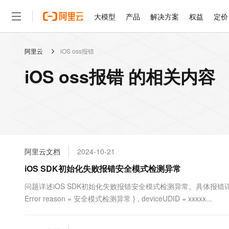
大模型
产品
解决方案
权益
定价
阿里云
iOS oss报错
大模型
产品
解决方案
权益
定价
云市场
伙伴
服务
了解阿里云
精选产品
精选解决方案
普惠上云
产品定价
精选商城
成为销售伙伴
售前咨询
为什么选择阿里云
千问AI平台
iOS oss报错 的相关内容
了解云产品的定价详情
大模型服务平台百炼
睿译宝，AI翻译排版一
普惠上云 官方力荐
分销伙伴
在线服务
网站建设
什么是云计算
大
大模型服务与应用平台
上传文档即自动完成翻译和
云服务器38元/年起，超
咨询伙伴
多端小程序
技术领先
云上成本管理
售后服务
轻量应用服务器
GLM-5.2：长任务时代
官方推荐返现计划
大模型
精选产品
精选解决方案
Salesforce 国际版订阅
稳定可靠
管理和优化成本
推荐新用户得奖励，单订单
销售伙伴合作计划
自助服务
友盟天域
安全合规
人工智能与机器学习
AI
文本生成
云数据库 RDS
Hermes Agent，打造
云工开物
无影生态合作计划
在线服务
阿里云文档
2024-10-21
观测云
分析师报告
自主进化，持久记忆，越用
高校专属算力普惠，学生认
计算
互联网应用开发
Qwen3.8-Max
HOT
Salesforce On Alibaba C
工单服务
iOS SDK初始化失败报错安全模式检测异常
智能体时代全能旗舰模型
Tuya 物联网平台阿里云
研究报告与白皮书
人工智能平台 PAI
快速拥有专属 OpenClaw
大模
Consulting Partner 合
大数据
容器
免费试用
短信专区
一站式AI开发、训练和推
问题详述iOS SDK初始化失败报错安全模式检测异常。具体报错详情 :error : Erro
蓝凌 OA
Qwen3.7-Plus
AI 大模型销售与服务生
现代化应用
Error reason = 安全模式检测异常 } , deviceUDID = xxxxx...
存储
天池大赛
能看、能想、能动手的多模
云解析DNS
解决方案免费试用 新老
电子合同
最高领取价值200元试用
安全
网络与CDN
AI 算法大赛
Qwen3-VL-Plus
畅捷通