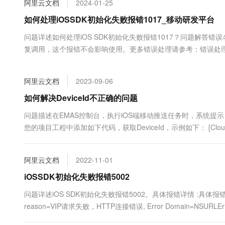
阿里云文档
2024-01-25
大数据开发治理平台 Data
AI 产品 免费试用
网络
安全
云开发大赛
Tableau 订阅
如何处理iOSSDK初始化失败报错1017_移动研发平台
1亿+ 大模型 tokens 和 
可观测
入门学习赛
中间件
AI空中课堂在线直播课
问题详述如何处理iOS SDK初始化失败报错1017？问题解答错误名称
云防火墙
140+云产品 免费试用
大模型服务
复调用，这个报错不会影响使用。更多错误处理请参考：错误处
上云与迁云
云原生的云上边界网络安全
产品新客免费试用，最长1
数据库
于移动推送
生态解决方案
千问AI平台-Token Plan
企业出海
大模型ACA认证体验
大数据计算
阿里云文档
2023-09-06
助力企业全员 AI 认知与能
行业生态解决方案
政企业务
媒体服务
千问AI平台-模型体验
如何解决DeviceId不正确的问题
开发者生态解决方案
在线体验全尺寸、多种模态
企业服务与云通信
问题描述在EMAS控制台，执行iOS端移动推送任务时，系统提示：D
AI 开发和 AI 应用解决
您的项目工程中添加如下代码，获取DeviceId，示例如下： [CloudPu
Happy 系列大模型
域名与网站
终端用户计算
阿里云文档
2022-11-01
Serverless
iOSSDK初始化失败报错5002
大模型解决方案
问题详述iOS SDK初始化失败报错5002。具体报错详情 :具体报错详情Error Dom
开发工具
快速部署 Dify，高效搭建 
reason=VIP请求失败，HTTP连接错误, Error Domain=NSURLErro
迁移与运维管理