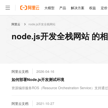
大模型
产品
解决方案
权益
定价
阿里云
node.js开发全栈网站
大模型
产品
解决方案
权益
定价
云市场
伙伴
服务
了解阿里云
精选产品
精选解决方案
普惠上云
产品定价
精选商城
成为销售伙伴
售前咨询
为什么选择阿里云
千问AI平台
node.js开发全栈网站 的
了解云产品的定价详情
大模型服务平台百炼
睿译宝，AI翻译排版一
普惠上云 官方力荐
分销伙伴
在线服务
网站建设
什么是云计算
大
大模型服务与应用平台
上传文档即自动完成翻译和
云服务器38元/年起，超
咨询伙伴
多端小程序
技术领先
云上成本管理
售后服务
轻量应用服务器
GLM-5.2：长任务时代
官方推荐返现计划
大模型
精选产品
精选解决方案
Salesforce 国际版订阅
稳定可靠
管理和优化成本
推荐新用户得奖励，单订单
销售伙伴合作计划
自助服务
友盟天域
安全合规
人工智能与机器学习
AI
文本生成
云数据库 RDS
Hermes Agent，打造
云工开物
无影生态合作计划
在线服务
阿里云文档
2026-04-16
观测云
分析师报告
自主进化，持久记忆，越用
高校专属算力普惠，学生认
计算
互联网应用开发
Qwen3.8-Max
HOT
Salesforce On Alibaba C
工单服务
如何部署Node.js开发测试环境
智能体时代全能旗舰模型
Tuya 物联网平台阿里云
研究报告与白皮书
人工智能平台 PAI
快速拥有专属 OpenClaw
大模
Consulting Partner 合
大数据
容器
免费试用
短信专区
一站式AI开发、训练和推
资源编排服务ROS（Resource Orchestration Servic
蓝凌 OA
Qwen3.7-Plus
AI 大模型销售与服务生
现代化应用
存储
天池大赛
能看、能想、能动手的多模
云解析DNS
解决方案免费试用 新老
电子合同
最高领取价值200元试用
安全
阿里云文档
网络与CDN
2021-10-27
AI 算法大赛
Qwen3-VL-Plus
畅捷通