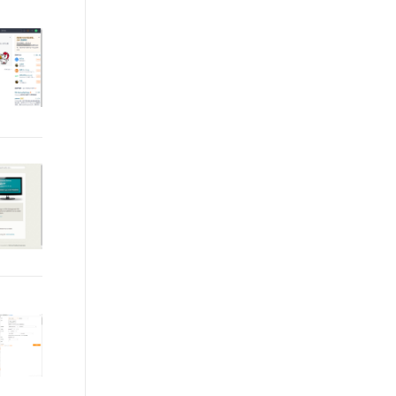
t.diy 一步搞定创意建站
构建大模型应用的安全防护体系
通过自然语言交互简化开发流程,全栈开发支持
通过阿里云安全产品对 AI 应用进行安全防护