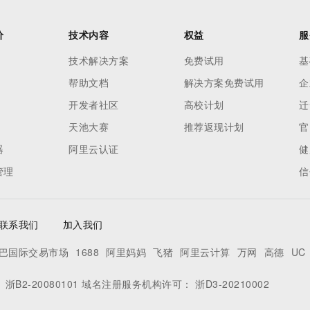
价
技术内容
权益
服
技术解决方案
免费试用
基
帮助文档
解决方案免费试用
企
开发者社区
高校计划
迁
天池大赛
推荐返现计划
官
器
阿里云认证
健
管理
信
联系我们
加入我们
巴国际交易市场
1688
阿里妈妈
飞猪
阿里云计算
万网
高德
UC
：
浙B2-20080101
域名注册服务机构许可：
浙D3-20210002