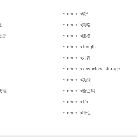
node.js软件
化
node.js策略
本更新
node.js建模
node.js length
node.js列表
node.js asynclocalstorage
node.js功能
向代理
node.js验证码
node.js i/o
node.js特性