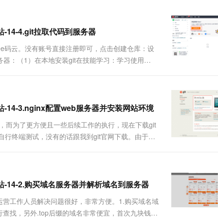
一个 AI 助手
超强辅助，Bol
即刻拥有 DeepSeek-R1 满血版
在企业官网、通讯软件中为客户提供 AI 客服
多种方案随心选，轻松解锁专属 DeepSeek
-14-4.git拉取代码到服务器
gitee码云。没有账号直接注册即可，点击创建仓库：设
器：（1）在本地安装git在技能学习：学习使用
置web服务器并安装网站环境文章开始我们就已经下载了完整的
站-14-3.nginx配置web服务器并安装网站环境
实例，而为了更方便且一些后续工作的执行，现在下载git
大家自行终端测试，没有的话跟我到git官网下载。由于我
一步三个选项中问是否加入path，基本上我们如果
栈网站-14-2.购买域名服务器并解析域名到服务器
运营工作人员解决问题很好，非常方便。1.购买域名域
查找，另外.top后缀的域名非常便宜，首次九块钱一