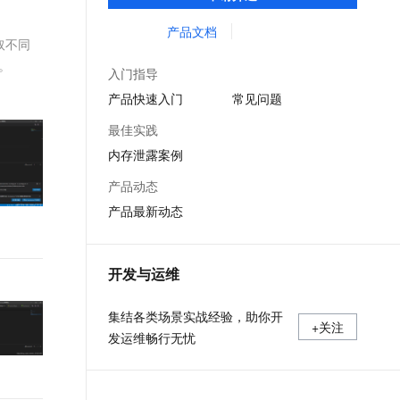
等服务的整体性解决方案。提供完善的工具
文戏情感细腻自然，动作戏激烈拳拳到肉，实现更强表演能力
支持中英文自由切换，具备更强的噪声鲁棒性
ernetes 版 ACK
云聚AI 严选权益
AI 原生数据库服务发布
SSL 证书
链和服务，协助客户主动、快速发现和定位
产品文档
，一键激活高效办公新体验
理容器应用的 K8s 服务
精选AI产品，从模型到应用全链提效
Agent 数据网关
取不同
线上问题。
堡垒机
。
AI 用量加速计划
云原生数据库 PolarDB
入门指导
应用
防火墙
、识别商机，让客服更高效、服务更出色。
新老同享，达量后返
Agentic Database 发布
产品快速入门
常见问题
千问办公
主机安全
NEW
最佳实践
的智能体编程平台
一站式AI生产力平台
内存泄露案例
AI 应用及服务市场
伶鹊
产品动态
企业级人与Agent协作平台，接入和调度多个数字员工
智能客服平台，对话机器人、对话分析、智能外呼
AI 应用
产品最新动态
大模型服务平台百炼 - 全妙
大模型
应用创作平台
多模态内容创作工具，已接入 DeepSeek
自然语言处理
开发与运维
数据标注
集结各类场景实战经验，助你开
+关注
机器学习
发运维畅行无忧
息提取
与 AI 智能体进行实时音视频通话
从文本、图片、视频中提取结构化的属性信息
构建支持视频理解的 AI 音视频实时通话应用