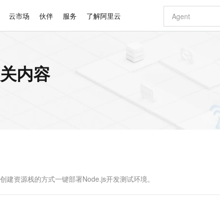
云市场
伙伴
服务
了解阿里云
AI 特惠
数据与 API
成为产品伙伴
企业增值服务
最佳实践
价格计算器
AI 场景体
基础软件
产品伙伴合
阿里云认证
市场活动
配置报价
大模型
相关内容
自助选配和估算价格
步到位
智启 AI 普惠权益
产品生态集成认证中心
企业支持计划
云上春晚
域名与网站
Qwen Audio：打造专属 AI 语音助手
千问官方 MaaS 平台，为开发者和 Agent 而生，新用户赠送 1 亿 + tokens 额度
一句话生成原生
AI Coding
阿里云Maa
2026 阿里云
云服务器 E
为企业打
数据集
Windows
大模型认证
模型
NEW
NEW
格式还原
值低价云产品抢先购
至高享 1亿+免费 tokens，加速 Al 应用落地
提供智能易用的域名与建站服务
Qwen-Audio-3.0-Realtime 端到端实时语音角色扮演
输入一句话想法,
智能编程，一键
安全可靠、
产品生态伙伴
专家技术服务
云上奥运之旅
弹性计算合作
阿里云中企出
手机三要素
宝塔 Linux
全部认证
价格优势
开源旗舰模型
即刻拥有 DeepSeek-V4-Pro
阿里云 OPC 创新助力计划
千问大模型
一键部署幻兽
AI 电商营销
对象存储 O
大模型
产品生态伙伴工作台
企业增值服务台
云栖战略参考
云存储合作计
云栖大会
身份实名认证
CentOS
训练营
推动算力普惠，释放技术红利
最高返9万
真正可用的 1M 上下文,一次完成代码全链路开发
快速构建应用程序和网站，即刻迈出上云第一步
轻松解锁专属 DeepSeek-V4-Pro
至高百万元 Token 补贴，加速一人公司成长
多元化、高性能、安全可靠的大模型服务
一键购买专属
从图文生成到
云上的中国
数据库合作计
活动全景
短信
Docker
图片和
自进化智能体
5 分钟轻松部署专属 QwenPaw
Token Plan 模型订阅计划
数字证书管理服务（原SSL证书）
高效搭建 AI
AI 广告创作
无影云电脑
企业成长
NEW
HOT
信息公告
看见新力量
云网络合作计
OCR 文字识别
JAVA
越聪明
证享300元代金券
全托管，含MySQL、PostgreSQL、SQL Server、MariaDB多引擎
Qwen3.8-Max 首发尝鲜，限时加量 10 倍，夜间低至2折
实现全站HTTPS，呈现可信的WEB访问
从聊天伙伴进化为能主动干活的本地数字员工
图文、视频一
随时随地安
Kimi-K3
HappyHors
NEW
魔搭 Mode
loud
服务实践
官网公告
Kimi 最新旗舰模型，长程编程与推理利器
让文字生成流
金融模力时刻
Salesforce O
版
发票查验
全能环境
Claude Code + GStack 打造工程团队
千问办公，限时限量积分加倍
Qoder
低代码高效构
AI 建站
短信服务
型
NEW
作计划
计划
创新中心
魔搭 ModelSc
健康状态
理服务
让AI从“聊天伙伴”进化为能干活的“数字员工”
安装技能 GStack，拥有专属 AI 工程团队
你的AI工作搭子，覆盖日常办公高频场景
面向真实软件的智能体编程平台
0 代码专业建
e）支持通过创建资源栈的方式一键部署Node.js开发测试环境。
客户案例
天气预报查询
操作系统
Deepseek-v4-pro
HappyHors
态合作计划
态智能体模型
旗舰 MoE 大模型，百万上下文与顶尖推理能力
图生视频，流
同享
万小智 AI 建站低至 15元/月
Qoder CN
AI 短剧/漫剧
云原生数据库 
快递物流查询
WordPress
成为服务伙
高校合作
点，立即开启云上创新
覆盖公网/内网、递归/权威、移动APP等全场景解析服务
送.CN域名，送备案服务码
基于千问大模型等，支持代码智能生成、研发智能问答
AI助力短剧
GLM-5.2
Wan2.7-T
Ubuntu