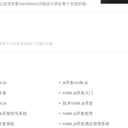
什么使用变量(variables)功能设计师在整个页面的视觉
面进行一个色彩的基础定位，每个成功的网站设计都
面下方点击"联系我们"与我们沟通。
.js
js开发node.js
口开发
node.js开发入门
.js
技术node.js开发
.js开发挂号系统
node.js开发程序
ue开发系统
node.js开发酒店管理系统