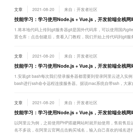
10 分钟在聊天系统中增加
远程连接图标：2.使用rem....
专有云
文章
2021-08-20
来自：开发者社区
技能学习：学习使用Node.js + Vue.js，开发前端全栈网站
1.将本地代码上传到git服务器git是国外代码库，可以使用国内
置仓库：点击创建后，查看入门教程，我们开始上传代码到git服务
Node.js + Vue.js，开发前端全栈网站-14-3.nginx配
git，所以我们可以在vscode终端直....
文章
2021-08-20
来自：开发者社区
技能学习：学习使用Node.js + Vue.js，开发前端全栈网
1.安装git bash每次我们登录服务器都需要到登录阿里云进入
bash进行ssh命令远程连接服务器。据说mac系统自带ssh，
之前下载过，就不跟大家一起下载了，基本上就是无脑安装，最后
没有手动终端启动bash经验的话选择第一个就好，否则启....
文章
2021-08-20
来自：开发者社区
技能学习：学习使用Node.js + Vue.js，开发前端全
以阿里云为例，之前使用PHP搭建网站时就开始使用，售前售后
名不多说，在阿里云官网点击购买域名，输入自己喜欢的域名进行