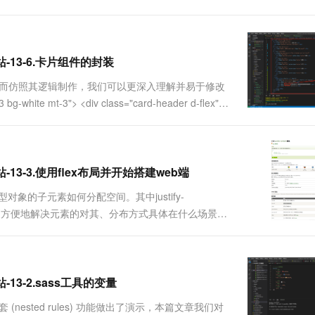
会方便些，否则非常麻烦，我经历过，不想回忆。2.
阿里云客服。另外....
站-13-6.卡片组件的封装
样式而仿照其逻辑制作，我们可以更深入理解并易于修改
 mt-3"> <div class="card-header d-flex">
-13-3.使用flex布局并开始搭建web端
模型对象的子元素如何分配空间。其中justify-
向对齐)属性更方便地解决元素的对其、分布方式具体在什么场景如
 flex; } $flex-jc: ...
-13-2.sass工具的变量
 (nested rules) 功能做出了演示，本篇文章我们对