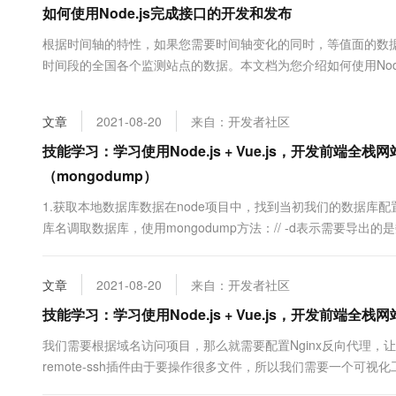
如何使用Node.js完成接口的开发和发布
大数据开发治理平台 Data
AI 产品 免费试用
网络
安全
云开发大赛
Tableau 订阅
1亿+ 大模型 tokens 和 
根据时间轴的特性，如果您需要时间轴变化的同时，等值面的数
可观测
入门学习赛
中间件
AI空中课堂在线直播课
时间段的全国各个监测站点的数据。本文档为您介绍如何使用Nod
云防火墙
140+云产品 免费试用
大模型服务
上云与迁云
云原生的云上边界网络安全
产品新客免费试用，最长1
数据库
生态解决方案
千问AI平台-Token Plan
文章
2021-08-20
来自：开发者社区
企业出海
大模型ACA认证体验
大数据计算
助力企业全员 AI 认知与能
行业生态解决方案
技能学习：学习使用Node.js + Vue.js，开发前端全栈
政企业务
媒体服务
千问AI平台-模型体验
（mongodump）
开发者生态解决方案
在线体验全尺寸、多种模态
企业服务与云通信
1.获取本地数据库数据在node项目中，找到当初我们的数据库配置
AI 开发和 AI 应用解决
Happy 系列大模型
库名调取数据库，使用mongodump方法：// -d表示需要导出的是数据库
域名与网站
配置系统变量。找到mongodb的bin目录，赋值到系统变量Path中
有报错，查询原因....
终端用户计算
文章
2021-08-20
来自：开发者社区
Serverless
大模型解决方案
技能学习：学习使用Node.js + Vue.js，开发前端全栈网站
开发工具
我们需要根据域名访问项目，那么就需要配置Nginx反向代理，让访问的域名
快速部署 Dify，高效搭建 
remote-ssh插件由于要操作很多文件，所以我们需要一个可视化工具
迁移与运维管理
如本地操作一样，直接在本地操作服务器项目。类似宝塔。插件搜索r