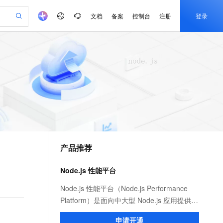
文档
备案
控制台
注册
登录
验
作计划
器
AI 活动
专业服务
服务伙伴合作计划
开发者社区
加入我们
产品动态
服务平台百炼
阿里云 OPC 创新助力计划
一站式生成采购清单，支持单品或批量购买
可编辑精美 PPT 文稿
S产品伙伴计划（繁花）
峰会
CS
造的大模型服务与应用开发平台
Agency Agents：拥有专属领域专家
AI 生产力先锋
Al MaaS 服务伙伴赋能合作
域名
博文
Careers
至高可申请百万元
Qwen3.8-Max 模型上线
 轻松生成专业的 PPT
开启高性价比 AI 编程新体验
弹性可伸缩的云计算服务
先锋实践拓展 AI 生产力的边界
多领域专家智能体,一键组建 AI 虚拟交付团队
Token 补贴，五大权
计划
海大会
伙伴信用分合作计划
商标
问答
社会招聘
益加速 OPC 成功
帕鲁游戏服务器
SS
HappyHorse 打造一站式影视创作平台
飞天发布时刻
HOT
Open Search 向量检索版支
划
备案
电子书
校园招聘
联机服务器，轻松开启游戏
视频创作，一键激活电商全链路生产力
稳定、安全、高性价比、高性能的云存储服务
所见，即是所愿
持视频检索 Pipeline 功能
可视化编排打通从文字构思到成片全链路闭环
更多支持
划
公司注册
镜像站
视频生成
语音识别与合成
 智能体与工作流应用
漫剧工坊：一站式动画创作平台
AI 实训营
应用身份服务 (IDaaS)
合作伙伴培训与认证
产品推荐
划
上云迁移
站生成，高效打造优质广告素材
全接入的云上超级电脑
通过阿里云百炼高效搭建AI应用,助力高效开发
快速生产连贯的高质量长漫剧
从基础到进阶，Agent 创客手把手教你
OpenClaw 管理能力上线
e-1.1-T2V
Qwen3-TTS-Flash
lScope
我要反馈
查询合作伙伴
畅细腻的高质量视频
离线语音合成大模型，多语言方言自适应，低延迟高稳定
n Alibaba Cloud ISV 合作
代维服务
建企业门户网站
10 分钟搭建微信、支付宝小程序
Node.js 性能平台
MaxCompute MaxFrame 提
创新加速
ope
登录合作伙伴管理后台
我要建议
站，无忧落地极速上线
以可视化方式快速构建移动和 PC 门户网站
国内短信简单易用，安全可靠，秒级触达，全球覆盖200+国家和地区。
高效部署网站，快速应用到小程序
供自动弹性内存功能
e-1.1-I2V
Cosyvoice-V3-Flash
Node.js 性能平台（Node.js Performance
安全
畅自然，细节丰富
高表现力语音合成大模型，语音克隆听感自然
我要投诉
PolarDB
Platform）是面向中大型 Node.js 应用提供
上云场景组合购
Milvus 弹性伸缩功能新增节
伴
漫剧创作，剧本、分镜、视频高效生成
100%兼容MySQL、PostgreSQL，兼容Oracle，支持集中和分布式
覆盖90%+业务场景，专享组合折扣价
点支持范围
性能监控、安全提醒、故障排查、性能优化
2V
VPN
Fun-ASR
申请开通