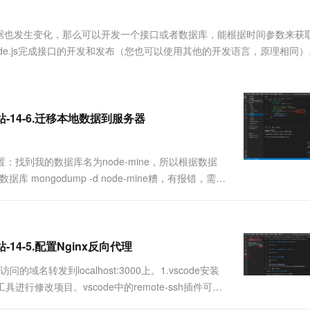
服务生态伙伴
视觉 Coding、空间感知、多模态思考等全面升级
1M上下文，专为长程任务能力而生
云工开物
企业应用
Works
Night Plan 支持 Qwen 3.8-Max
云原生大数据计算服务 MaxCompute
AI 办公
容器服务 Kub
NEW
Red Hat
30+ 款产品免费体验
Data Agent 驱动的一站式 Data+AI 开发治理平台
夜间 5 折，Qwen/Meoo/TokenPlan 客户专享
面向分析的企业级SaaS模式云数据仓库
AI智能应用
提供一站式管
科研合作
据也发生变化，那么可以开发一个接口或者数据库，能根据时间参数来获
ERP
堂（旗舰版）
SUSE
e.js完成接口的开发和发布（您也可以使用其他的开发语言，原理相同）
智能客服
AI 应用构建
大模型原生
CRM
防护产品
2个月
自动承接线索
建站小程序
Qoder
大模型服务平台百炼-应用模版
OA 办公系统
HOT
NEW
面向真实软件
个人版上线、团队版降价；千问3.8-Max首发发尝鲜
丰富多元化的应用模版和解决方案
力提升
财税管理
模板建站
网站-14-6.迁移本地数据到服务器
万有无界
大模型服务平台百炼-智能体
400电话
定制建站
的模型效果
灵活可视化地构建企业级 Agent
：找到我的数据库名为node-mine，所以根据数据
方案
广告营销
模板小程序
秒悟
人工智能平台 PAI
 mongodump -d node-mine糟，有报错，需要
定制小程序
云端极速 AI 
新一代 AI 视频生成模型，深度适配广告营销等场景
AI Native 的算法工程平台，一站式完成建模、训练、推理服务部署
：确定后重启vscode，输入mongodump命令：依旧
APP 开发
建站系统
-14-5.配置Nginx反向代理
转发到localhost:3000上。1.vscode安装
AI 应用
10分钟微调：让0.6B模型媲美235B模
多模态数据信
进行修改项目。vscode中的remote-ssh插件可以
型
依托云原生高可用架构,实现Dify私有化部署
emote-ssh：安装完成后，左侧导航栏就会出现
用1%尺寸在特定领域达到大模型90%以上效果