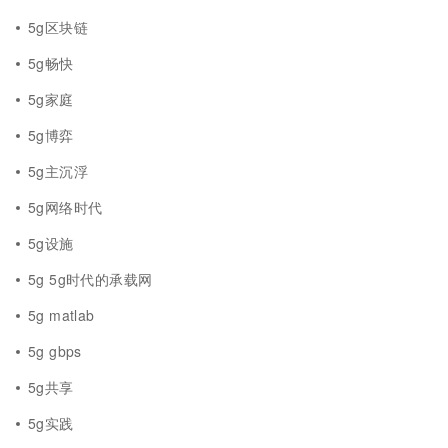
5g区块链
5g畅快
5g家庭
5g博弈
5g主沉浮
5g网络时代
5g设施
5g 5g时代的承载网
5g matlab
5g gbps
5g共享
5g实践