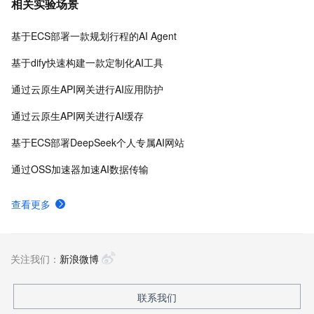
相关实验场景
DSW云原生交互式建模平台、PAI-DLC云原生AI基础平
台、PAI-EAS云原生弹性推理服务平台，支持千亿特
基于ECS部署一款规划行程的AI Agent
征、万亿样本规模加速训练，百余落地场景，全面提升
工程效率。
基于dify快速构建一款定制化AI工具
通过云原生API网关进行AI应用防护
通过云原生API网关进行AI缓存
基于ECS部署DeepSeek个人专属AI网站
通过OSS加速器加速AI数据传输
查看更多
关注我们：
新浪微博
联系我们