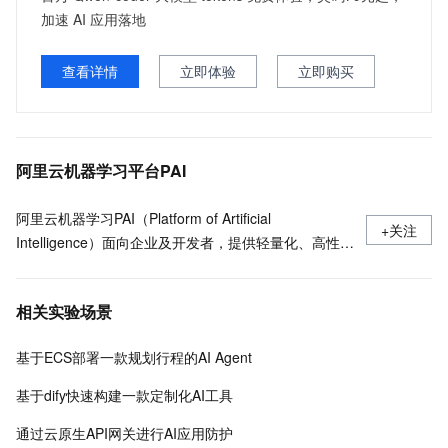
加速 AI 应用落地
查看详情
立即体验
立即购买
阿里云机器学习平台PAI
阿里云机器学习PAI（Platform of Artificial
+关注
Intelligence）面向企业及开发者，提供轻量化、高性价
比的云原生机器学习平台，涵盖PAI-iTAG智能标注平
台、PAI-Designer（原Studio）可视化建模平台、PAI-
相关实验场景
DSW云原生交互式建模平台、PAI-DLC云原生AI基础平
台、PAI-EAS云原生弹性推理服务平台，支持千亿特
基于ECS部署一款规划行程的AI Agent
征、万亿样本规模加速训练，百余落地场景，全面提升
工程效率。
基于dify快速构建一款定制化AI工具
通过云原生API网关进行AI应用防护