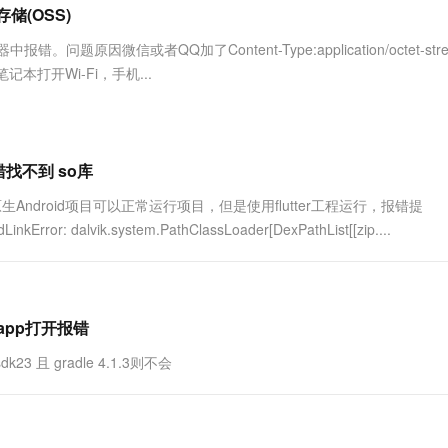
服务生态伙伴
视觉 Coding、空间感知、多模态思考等全面升级
1M上下文，专为长程任务能力而生
云工开物
储(OSS)
企业应用
Works
Night Plan 支持 Qwen 3.8-Max
云原生大数据计算服务 MaxCompute
AI 办公
容器服务 Kub
NEW
Red Hat
30+ 款产品免费体验
Data Agent 驱动的一站式 Data+AI 开发治理平台
夜间 5 折，Qwen/Meoo/TokenPlan 客户专享
面向分析的企业级SaaS模式云数据仓库
AI智能应用
提供一站式管
科研合作
题原因微信或者QQ加了Content-Type:application/octet-str
ERP
堂（旗舰版）
SUSE
使用笔记本打开Wi-Fi，手机...
智能客服
AI 应用构建
大模型原生
CRM
防护产品
2个月
自动承接线索
建站小程序
Qoder
大模型服务平台百炼-应用模版
OA 办公系统
HOT
NEW
面向真实软件
个人版上线、团队版降价；千问3.8-Max首发发尝鲜
丰富多元化的应用模版和解决方案
力提升
财税管理
模板建站
报错找不到 so库
万有无界
大模型服务平台百炼-智能体
400电话
定制建站
r 原生Android项目可以正常运行项目，但是使用flutter工程运行，报错提
的模型效果
灵活可视化地构建企业级 Agent
dLinkError: dalvik.system.PathClassLoader[DexPathList[[zip....
方案
广告营销
模板小程序
秒悟
人工智能平台 PAI
定制小程序
云端极速 AI 
新一代 AI 视频生成模型，深度适配广告营销等场景
AI Native 的算法工程平台，一站式完成建模、训练、推理服务部署
APP 开发
。app打开报错
建站系统
3 且 gradle 4.1.3则不会
AI 应用
10分钟微调：让0.6B模型媲美235B模
多模态数据信
型
依托云原生高可用架构,实现Dify私有化部署
用1%尺寸在特定领域达到大模型90%以上效果