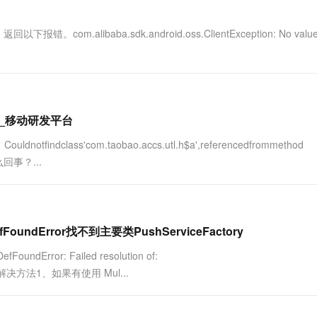
一个 AI 助手
超强辅助，Bol
即刻拥有 DeepSeek-R1 满血版
在企业官网、通讯软件中为客户提供 AI 客服
m.alibaba.sdk.android.oss.ClientException: No value 
多种方案随心选，轻松解锁专属 DeepSeek
ass_移动研发平台
ass'com.taobao.accs.utl.h$a',referencedfrommethod
怎么回事？...
FoundError找不到主要类PushServiceFactory
Error: Failed resolution of:
actory解决方法1、如果有使用 Mul...