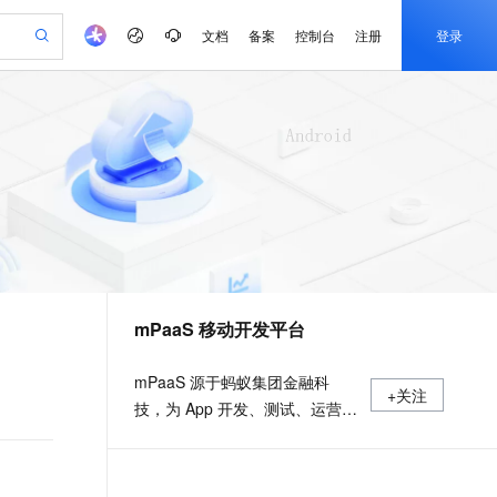
文档
备案
控制台
注册
登录
验
作计划
器
AI 活动
专业服务
服务伙伴合作计划
开发者社区
加入我们
产品动态
服务平台百炼
阿里云 OPC 创新助力计划
一站式生成采购清单，支持单品或批量购买
io：打造专属 AI 语音助手
S产品伙伴计划（繁花）
峰会
CS
造的大模型服务与应用开发平台
一句话生成原生可编辑精美 PPT 文稿
AI 生产力先锋
Al MaaS 服务伙伴赋能合作
域名
博文
Careers
至高可申请百万元
Qwen3.8-Max 模型上线
开启高性价比 AI 编程新体验
弹性可伸缩的云计算服务
Qwen-Audio-3.0-Realtime 端到端实时语音角色扮演
输入一句话想法, 轻松生成专业的 PPT
先锋实践拓展 AI 生产力的边界
Token 补贴，五大权
计划
海大会
伙伴信用分合作计划
商标
问答
社会招聘
益加速 OPC 成功
eek-V4-Pro
SS
一键部署幻兽帕鲁游戏服务器
飞天发布时刻
HOT
Open Search 向量检索版支
划
备案
电子书
校园招聘
pSeek-V4-Pro
视频创作，一键激活电商全链路生产力
稳定、安全、高性价比、高性能的云存储服务
一键购买专属联机服务器，轻松开启游戏
所见，即是所愿
持视频检索 Pipeline 功能
更多支持
划
公司注册
镜像站
视频生成
语音识别与合成
专属 QwenPaw
漫剧工坊：一站式动画创作平台
AI 实训营
HOT
应用身份服务 (IDaaS)
合作伙伴培训与认证
mPaaS 移动开发平台
划
上云迁移
站生成，高效打造优质广告素材
全接入的云上超级电脑
从聊天伙伴进化为能主动干活的本地数字员工
快速生产连贯的高质量长漫剧
从基础到进阶，Agent 创客手把手教你
OpenClaw 管理能力上线
e-1.1-T2V
Qwen3-TTS-Flash
lScope
我要反馈
查询合作伙伴
畅细腻的高质量视频
离线语音合成大模型，多语言方言自适应，低延迟高稳定
n Alibaba Cloud ISV 合作
代维服务
建企业门户网站
10 分钟搭建微信、支付宝小程序
MaxCompute MaxFrame 提
mPaaS 源于蚂蚁集团金融科
+关注
创新加速
ope
登录合作伙伴管理后台
我要建议
站，无忧落地极速上线
以可视化方式快速构建移动和 PC 门户网站
国内短信简单易用，安全可靠，秒级触达，全球覆盖200+国家和地区。
高效部署网站，快速应用到小程序
供自动弹性内存功能
技，为 App 开发、测试、运营及
e-1.1-I2V
Cosyvoice-V3-Flash
安全
运维提供云到端的一站式解决方
畅自然，细节丰富
高表现力语音合成大模型，语音克隆听感自然
我要投诉
PolarDB
上云场景组合购
Milvus 弹性伸缩功能新增节
伴
案，致力于提供高效、灵活、稳
漫剧创作，剧本、分镜、视频高效生成
100%兼容MySQL、PostgreSQL，兼容Oracle，支持集中和分布式
覆盖90%+业务场景，专享组合折扣价
点支持范围
2V
VPN
Fun-ASR
定的移动研发、管理平台。 官网