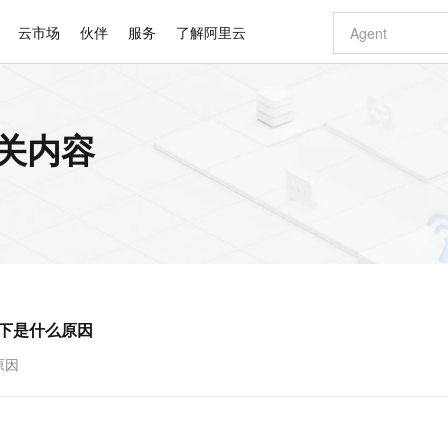
云市场
伙伴
服务
了解阿里云
AI 特惠
数据与 API
成为产品伙伴
企业增值服务
最佳实践
价格计算器
AI 场景体
基础软件
产品伙伴合
阿里云认证
市场活动
配置报价
大模型
的相关内容
自助选配和估算价格
新方式
睿译宝，AI翻译排版一步到位
智启 AI 普惠权益
产品生态集成认证中心
企业支持计划
云上春晚
域名与网站
千问官方 MaaS 平台，为开发者和 Agent 而生，新用户赠送 1 亿 + tokens 额度
Qwen Aud
AI Coding
阿里云Maa
2026 阿里云
云服务器 E
为企业打
数据集
Windows
大模型认证
模型
NEW
NEW
交付可用成果
值低价云产品抢先购
上传文档即自动完成翻译和格式还原
至高享 1亿+免费 tokens，加速 Al 应用落地
提供智能易用的域名与建站服务
智能编程，一键
安全可靠、
产品生态伙伴
专家技术服务
云上奥运之旅
弹性计算合作
阿里云中企出
手机三要素
宝塔 Linux
全部认证
价格优势
有专属领域专家
GLM-5.2：长任务时代开源旗舰模型
阿里云 OPC 创新助力计划
千问大模型
即刻拥有 DeepS
AI 电商营销
对象存储 O
大模型
产品生态伙伴工作台
企业增值服务台
云栖战略参考
云存储合作计
云栖大会
身份实名认证
CentOS
训练营
推动算力普惠，释放技术红利
最高返9万
多领域专家智能体,一键组建 AI 虚拟交付团队
快速构建应用程序和网站，即刻迈出上云第一步
至高百万元 Token 补贴，加速一人公司成长
多元化、高性能、安全可靠的大模型服务
真正可用的 1M 上下文,一次完成代码全链路开发
轻松解锁专属 Dee
从图文生成到
云上的中国
数据库合作计
活动全景
短信
Docker
图片和
站式影视创作平台
Hermes Agent，打造自进化智能体
Token Plan 模型订阅计划
数字证书管理服务（原SSL证书）
5 分钟轻松部署
AI 广告创作
无影云电脑
企业成长
NEW
信息公告
看见新力量
云网络合作计
OCR 文字识别
JAVA
证享300元代金券
可视化编排打通从文字构思到成片全链路闭环
全托管，含MySQL、PostgreSQL、SQL Server、MariaDB多引擎
自主进化，持久记忆，越用越聪明
Qwen3.8-Max 首发尝鲜，限时加量 10 倍，夜间低至2折
实现全站HTTPS，呈现可信的WEB访问
图文、视频一
随时随地安
Kimi-K3
HappyHors
NEW
魔搭 Mode
loud
服务实践
官网公告
忙看下是什么原因
Kimi 最新旗舰模型，长程编程与推理利器
让文字生成流
金融模力时刻
Salesforce O
版
发票查验
全能环境
Claude Code + GStack 打造工程团队
千问办公，限时限量积分加倍
Qoder
低代码高效构
AI 建站
短信服务
型
NEW
作计划
计划
创新中心
魔搭 ModelSc
健康状态
理服务
让AI从“聊天伙伴”进化为能干活的“数字员工”
安装技能 GStack，拥有专属 AI 工程团队
你的AI工作搭子，覆盖日常办公高频场景
面向真实软件的智能体编程平台
0 代码专业建
原因
客户案例
天气预报查询
操作系统
Deepseek-v4-pro
HappyHors
态合作计划
态智能体模型
旗舰 MoE 大模型，百万上下文与顶尖推理能力
图生视频，流
同享
万小智 AI 建站低至 15元/月
Qoder CN
AI 短剧/漫剧
云原生数据库 
快递物流查询
WordPress
成为服务伙
高校合作
点，立即开启云上创新
覆盖公网/内网、递归/权威、移动APP等全场景解析服务
送.CN域名，送备案服务码
基于千问大模型等，支持代码智能生成、研发智能问答
AI助力短剧
GLM-5.2
Wan2.7-T
Ubuntu