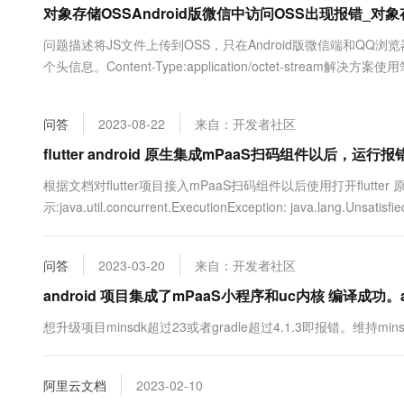
对象存储OSSAndroid版微信中访问OSS出现报错_对象存
大数据开发治理平台 Data
AI 产品 免费试用
网络
安全
云开发大赛
Tableau 订阅
1亿+ 大模型 tokens 和 
问题描述将JS文件上传到OSS，只在Android版微信端和QQ浏览器中报错。问
可观测
入门学习赛
中间件
AI空中课堂在线直播课
个头信息。Content-Type:application/octet-stream解决方案
云防火墙
140+云产品 免费试用
大模型服务
上云与迁云
云原生的云上边界网络安全
产品新客免费试用，最长1
数据库
生态解决方案
千问AI平台-Token Plan
问答
2023-08-22
来自：开发者社区
企业出海
大模型ACA认证体验
大数据计算
助力企业全员 AI 认知与能
行业生态解决方案
flutter android 原生集成mPaaS扫码组件以后，运行
政企业务
媒体服务
千问AI平台-模型体验
开发者生态解决方案
根据文档对flutter项目接入mPaaS扫码组件以后使用打开flutte
在线体验全尺寸、多种模态
企业服务与云通信
示:java.util.concurrent.ExecutionException: java.lang.Unsatisfie
AI 开发和 AI 应用解决
Happy 系列大模型
域名与网站
问答
2023-03-20
来自：开发者社区
终端用户计算
android 项目集成了mPaaS小程序和uc内核 编译成功
Serverless
大模型解决方案
想升级项目minsdk超过23或者gradle超过4.1.3即报错。维持minsdk2
开发工具
快速部署 Dify，高效搭建 
阿里云文档
2023-02-10
迁移与运维管理