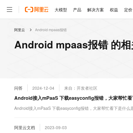
大模型
产品
解决方案
权益
定价
阿里云
Android mpaas报错
大模型
产品
解决方案
权益
定价
云市场
伙伴
服务
了解阿里云
精选产品
精选解决方案
普惠上云
产品定价
精选商城
成为销售伙伴
售前咨询
为什么选择阿里云
千问AI平台
Android mpaas报错 
了解云产品的定价详情
大模型服务平台百炼
千问办公，解锁你的工作
普惠上云 官方力荐
分销伙伴
在线服务
网站建设
什么是云计算
大
大模型服务与应用平台
企业级Agent产品，直接
云服务器38元/年起，超
咨询伙伴
多端小程序
技术领先
云上成本管理
售后服务
轻量应用服务器
Agency Agents：拥
官方推荐返现计划
大模型
精选产品
精选解决方案
Salesforce 国际版订阅
稳定可靠
管理和优化成本
推荐新用户得奖励，单订单
销售伙伴合作计划
自助服务
友盟天域
安全合规
人工智能与机器学习
AI
文本生成
云数据库 RDS
HappyHorse 打造一
云工开物
无影生态合作计划
在线服务
问答
2024-12-04
来自：开发者社区
观测云
分析师报告
高校专属算力普惠，学生认
计算
互联网应用开发
Qwen3.8-Max
HOT
Salesforce On Alibaba C
工单服务
Android接入mPaaS 下载easyconfig报错，大家帮
智能体时代全能旗舰模型
Tuya 物联网平台阿里云
研究报告与白皮书
人工智能平台 PAI
快速拥有专属 OpenClaw
大模
Consulting Partner 合
大数据
容器
免费试用
短信专区
一站式AI开发、训练和推
Android接入mPaaS 下载easyconfig报错，大家帮忙看下是什么
蓝凌 OA
Qwen3.7-Plus
AI 大模型销售与服务生
现代化应用
存储
天池大赛
能看、能想、能动手的多模
云解析DNS
解决方案免费试用 新老
电子合同
最高领取价值200元试用
安全
阿里云文档
网络与CDN
2023-09-03
AI 算法大赛
Qwen3-VL-Plus
畅捷通