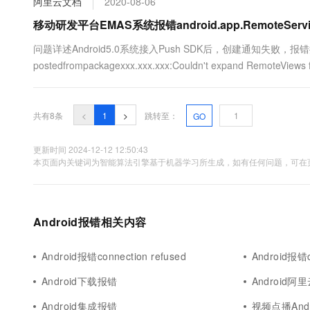
阿里云文档
2020-08-06
移动研发平台EMAS系统报错android.app.RemoteSer
问题详述Android5.0系统接入Push SDK后，创建通知失败，报错描述如下：and
postedfrompackagexxx.xxx.xxx:Couldn't expand RemoteViews f
共有8条
<
1
>
跳转至：
GO
更新时间 2024-12-12 12:50:43
本页面内关键词为智能算法引擎基于机器学习所生成，如有任何问题，可在页
Android报错相关内容
Android报错connection refused
Android报错c
Android下载报错
Android阿
Android集成报错
视频点播And