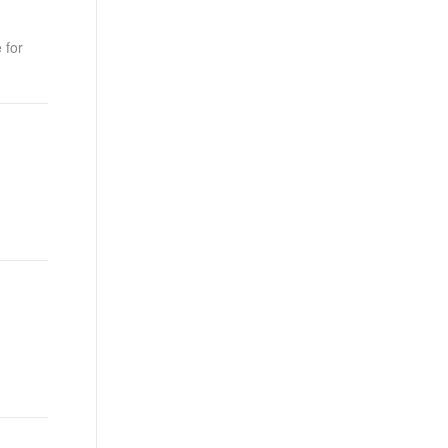
t.diy 一步搞定创意建站
构建大模型应用的安全防护体系
通过自然语言交互简化开发流程,全栈开发支持
通过阿里云安全产品对 AI 应用进行安全防护
for