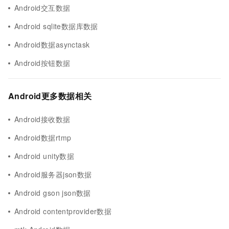
Android交互数据
Android sqlite数据库数据
Android数据asynctask
Android按钮数据
Android更多数据相关
Android接收数据
Android数据rtmp
Android unity数据
Android服务器json数据
Android gson json数据
Android contentprovider数据