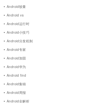
Android较量
Android vs
Android运行时
Android小技巧
Android分发机制
Android专家
Android加固
Android华为
Android find
Android集锦
Android周报
Android全解析