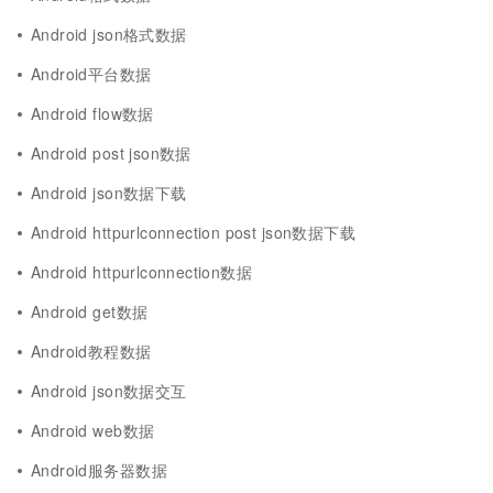
Android json格式数据
Android平台数据
Android flow数据
Android post json数据
Android json数据下载
Android httpurlconnection post json数据下载
Android httpurlconnection数据
Android get数据
Android教程数据
Android json数据交互
Android web数据
Android服务器数据