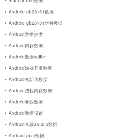
mtk Android数据
Android gb28181数据
Android gb28181对接数据
Android数据技术
Android内存数据
Android数据sqlite
Android游戏开发数据
Android初始化数据
Android进程内存数据
Android参数数据
Android数据设置
Android音频aaudio数据
Android pcm数据