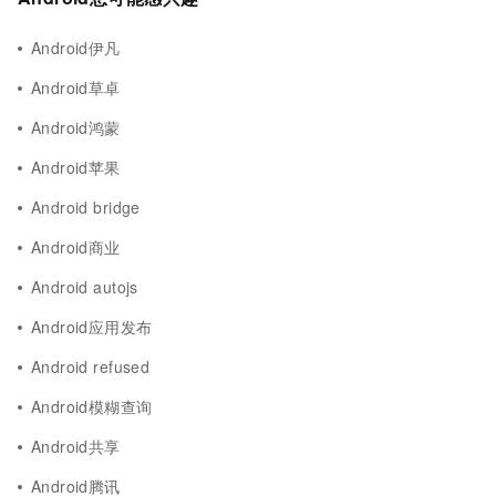
Android伊凡
Android草卓
Android鸿蒙
Android苹果
Android bridge
Android商业
Android autojs
Android应用发布
Android refused
Android模糊查询
Android共享
Android腾讯