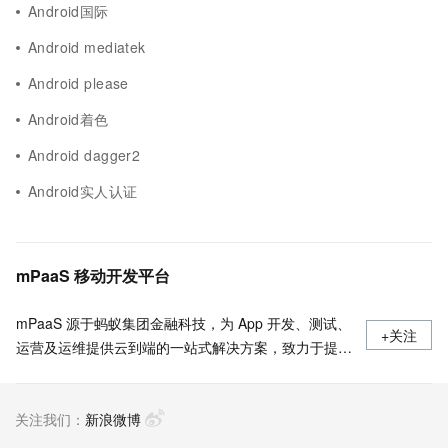
Android国际
Android mediatek
Android please
Android着色
Android dagger2
Android实人认证
mPaaS 移动开发平台
mPaaS 源于蚂蚁集团金融科技，为 App 开发、测试、
+关注
运营及运维提供云到端的一站式解决方案，致力于提供
高效、灵活、稳定的移动研发、管理平台。 官网地
址：
关注我们：
https://www.aliyun.com/product/mobilepaas/mpaas
新浪微博