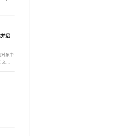
t.diy 一步搞定创意建站
构建大模型应用的安全防护体系
通过自然语言交互简化开发流程,全栈开发支持
通过阿里云安全产品对 AI 应用进行安全防护
 类并启
实例对象中
X 文件