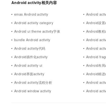
Android activity相关内容
emas Android activity
Android act
Android activity category
Android设置ac
Android ui theme activity字体
Android教程ac
bundle Android activity
Android ac
Android activity代码
Android act
Android插件化activity
Android fra
Android activity ui
Android布局ac
Android界面activity
Android精进ac
Android activity流程分析
Android act
Android window activity
Android act