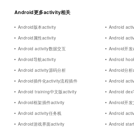
Android更多activity相关
Android版本activity
Android acti
Android属性activity
Android acti
Android activity数据交互
Android开发a
Android导航activity
Android hoo
Android activity源码分析
Android分析ac
Android插件化activity流程插件
Android act
Android training中文版activity
Android de
Android框架插件activity
Android开发
Android activity任务栈
Android act
Android游戏界面activity
Android start