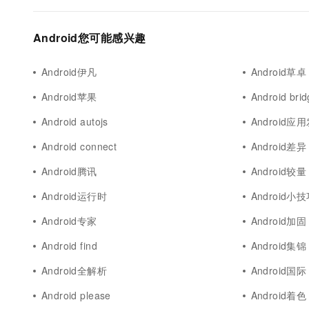
Android您可能感兴趣
Android伊凡
Android草卓
Android苹果
Android bri
Android autojs
Android应
Android connect
Android差异
Android腾讯
Android较量
Android运行时
Android小
Android专家
Android加固
Android find
Android集锦
Android全解析
Android国际
Android please
Android着色