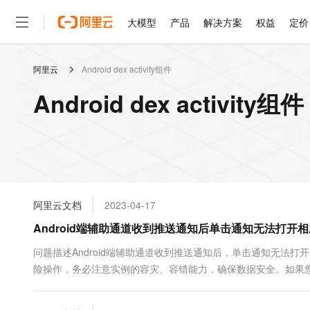
大模型
产品
解决方案
权益
定价
阿里云
Android dex activity组件
大模型
产品
解决方案
权益
定价
云市场
伙伴
服务
了解阿里云
精选产品
精选解决方案
普惠上云
产品定价
精选商城
成为销售伙伴
售前咨询
为什么选择阿里云
千问AI平台
Android dex activit
了解云产品的定价详情
大模型服务平台百炼
睿译宝，AI翻译排版一
普惠上云 官方力荐
分销伙伴
在线服务
网站建设
什么是云计算
大
大模型服务与应用平台
上传文档即自动完成翻译和
云服务器38元/年起，超
咨询伙伴
多端小程序
技术领先
云上成本管理
售后服务
轻量应用服务器
GLM-5.2：长任务时代
官方推荐返现计划
大模型
精选产品
精选解决方案
Salesforce 国际版订阅
稳定可靠
管理和优化成本
推荐新用户得奖励，单订单
销售伙伴合作计划
自助服务
友盟天域
安全合规
人工智能与机器学习
AI
文本生成
云数据库 RDS
Hermes Agent，打造
云工开物
无影生态合作计划
在线服务
阿里云文档
2023-04-17
观测云
分析师报告
自主进化，持久记忆，越用
高校专属算力普惠，学生认
计算
互联网应用开发
Qwen3.8-Max
HOT
Salesforce On Alibaba C
工单服务
Android端辅助通道收到推送通知后单击通知无法打开相应A
智能体时代全能旗舰模型
Tuya 物联网平台阿里云
研究报告与白皮书
人工智能平台 PAI
快速拥有专属 OpenClaw
大模
Consulting Partner 合
大数据
容器
免费试用
短信专区
一站式AI开发、训练和推
问题描述Android端辅助通道收到推送通知后，单击通知无法打开
蓝凌 OA
Qwen3.7-Plus
AI 大模型销售与服务生
现代化应用
险操作，务必注意实例的容灾、容错能力，确保数据安全。如果您
存储
天池大赛
能看、能想、能动手的多模
云解析DNS
解决方案免费试用 新老
电子合同
照或开启RDS日志备份等功...
最高领取价值200元试用
安全
网络与CDN
AI 算法大赛
Qwen3-VL-Plus
畅捷通