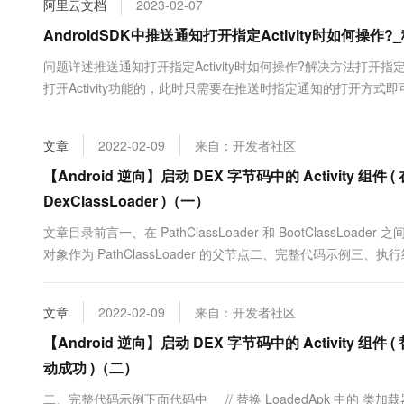
阿里云文档
2023-02-07
大数据开发治理平台 Data
AI 产品 免费试用
网络
安全
云开发大赛
Tableau 订阅
AndroidSDK中推送通知打开指定Activity时如何操作
1亿+ 大模型 tokens 和 
可观测
入门学习赛
中间件
AI空中课堂在线直播课
问题详述推送通知打开指定Activity时如何操作?解决方法打开指定Acti
云防火墙
140+云产品 免费试用
大模型服务
打开Activity功能的，此时只需要在推送时指定通知的打开方式即可。相关
上云与迁云
云原生的云上边界网络安全
产品新客免费试用，最长1
数据库
生态解决方案
千问AI平台-Token Plan
企业出海
大模型ACA认证体验
大数据计算
文章
2022-02-09
来自：开发者社区
助力企业全员 AI 认知与能
行业生态解决方案
政企业务
媒体服务
千问AI平台-模型体验
【Android 逆向】启动 DEX 字节码中的 Activity 组件 ( 在
开发者生态解决方案
在线体验全尺寸、多种模态
DexClassLoader )（一）
企业服务与云通信
AI 开发和 AI 应用解决
Happy 系列大模型
文章目录前言一、在 PathClassLoader 和 BootClassLoader 之间
域名与网站
对象作为 PathClassLoader 的父节点二、完整代码示例三、执行结果
换 Load....
终端用户计算
文章
2022-02-09
来自：开发者社区
Serverless
大模型解决方案
【Android 逆向】启动 DEX 字节码中的 Activity 组件 (
开发工具
快速部署 Dify，高效搭建 
动成功 )（二）
迁移与运维管理
二、完整代码示例下面代码中 // 替换 LoadedApk 中的 类加载器 C