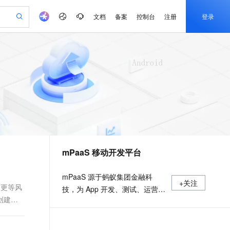
文档
备案
控制台
注册
登录
验
作计划
器
AI 活动
专业服务
服务伙伴合作计划
开发者社区
加入我们
产品动态
服务平台百炼
阿里云 OPC 创新助力计划
一站式生成采购清单，支持单品或批量购买
可编辑精美 PPT 文稿
S产品伙伴计划（繁花）
峰会
CS
造的大模型服务与应用开发平台
Agency Agents：拥有专属领域专家
AI 生产力先锋
Al MaaS 服务伙伴赋能合作
域名
博文
Careers
PolarDB Agentic Database
至高可申请百万元
 轻松生成专业的 PPT
开启高性价比 AI 编程新体验
弹性可伸缩的云计算服务
先锋实践拓展 AI 生产力的边界
发布
多领域专家智能体,一键组建 AI 虚拟交付团队
Token 补贴，五大权
计划
海大会
伙伴信用分合作计划
商标
问答
社会招聘
益加速 OPC 成功
帕鲁游戏服务器
SS
HappyHorse 打造一站式影视创作平台
飞天发布时刻
HOT
秒悟 Meoo CLI 支持一键部
划
备案
电子书
校园招聘
联机服务器，轻松开启游戏
视频创作，一键激活电商全链路生产力
稳定、安全、高性价比、高性能的云存储服务
所见，即是所愿
署项目至阿里云账号
可视化编排打通从文字构思到成片全链路闭环
更多支持
划
公司注册
镜像站
视频生成
语音识别与合成
 智能体与工作流应用
漫剧工坊：一站式动画创作平台
AI 实训营
Flink OSS 支持
合作伙伴培训与认证
mPaaS 移动开发平台
划
上云迁移
站生成，高效打造优质广告素材
全接入的云上超级电脑
通过阿里云百炼高效搭建AI应用,助力高效开发
快速生产连贯的高质量长漫剧
从基础到进阶，Agent 创客手把手教你
AssumeRole 角色自定义
e-1.1-T2V
Qwen3-TTS-Flash
lScope
我要反馈
查询合作伙伴
畅细腻的高质量视频
离线语音合成大模型，多语言方言自适应，低延迟高稳定
n Alibaba Cloud ISV 合作
代维服务
建企业门户网站
10 分钟搭建微信、支付宝小程序
百炼 Qwen3.7-Flash 系列模
mPaaS 源于蚂蚁集团金融科
+关注
创新加速
ope
登录合作伙伴管理后台
我要建议
站，无忧落地极速上线
以可视化方式快速构建移动和 PC 门户网站
国内短信简单易用，安全可靠，秒级触达，全球覆盖200+国家和地区。
高效部署网站，快速应用到小程序
型发布
变更等风
技，为 App 开发、测试、运营及
e-1.1-I2V
Cosyvoice-V3-Flash
创建快
安全
运维提供云到端的一站式解决方
畅自然，细节丰富
高表现力语音合成大模型，语音克隆听感自然
我要投诉
PolarDB
上云场景组合购
伴
Qoder CN V1.7.0 发布
案，致力于提供高效、灵活、稳
漫剧创作，剧本、分镜、视频高效生成
100%兼容MySQL、PostgreSQL，兼容Oracle，支持集中和分布式
覆盖90%+业务场景，专享组合折扣价
2V
VPN
Fun-ASR
定的移动研发、管理平台。 官网