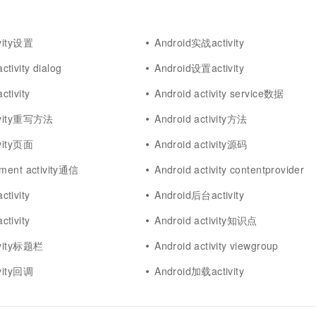
ivity设置
Android实战activity
tivity dialog
Android设置activity
tivity
Android activity service数据
tivity重写方法
Android activity方法
ivity页面
Android activity源码
gment activity通信
Android activity contentprovider
tivity
Android后台activity
tivity
Android activity知识点
ivity标题栏
Android activity viewgroup
ivity回调
Android加载activity