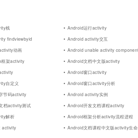
vity栈
Android运行activity
vity findviewbyid
Android activity交互
ctivity动画
Android unable activity component
k框架activity
Android文档中文版activity
tivity
Android窗口activity
ivity自定义
Android窗口activity分析
x字节码activity
Android activity实例
文档activity测试
Android开发文档课程activity
ivity解析
Android框架分析activity流程进程
 activity
Android文档课程中文版activity生