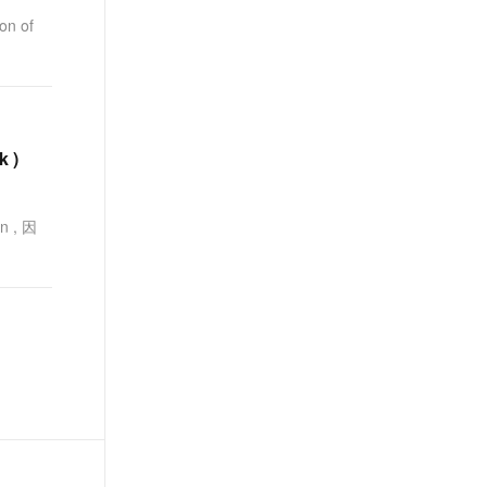
on of
 )
n , 因