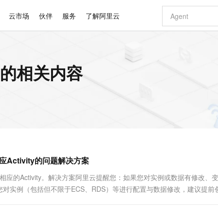
云市场
伙伴
服务
了解阿里云
AI 特惠
数据与 API
成为产品伙伴
企业增值服务
最佳实践
价格计算器
AI 场景体
基础软件
产品伙伴合
阿里云认证
市场活动
配置报价
大模型
y组件 的相关内容
自助选配和估算价格
步到位
智启 AI 普惠权益
产品生态集成认证中心
企业支持计划
云上春晚
域名与网站
Qwen Audio：打造专属 AI 语音助手
千问官方 MaaS 平台，为开发者和 Agent 而生，新用户赠送 1 亿 + tokens 额度
一句话生成原生
AI Coding
阿里云Maa
2026 阿里云
云服务器 E
为企业打
数据集
Windows
大模型认证
模型
NEW
NEW
格式还原
值低价云产品抢先购
至高享 1亿+免费 tokens，加速 Al 应用落地
提供智能易用的域名与建站服务
Qwen-Audio-3.0-Realtime 端到端实时语音角色扮演
输入一句话想法,
智能编程，一键
安全可靠、
产品生态伙伴
专家技术服务
云上奥运之旅
弹性计算合作
阿里云中企出
手机三要素
宝塔 Linux
全部认证
价格优势
开源旗舰模型
即刻拥有 DeepSeek-V4-Pro
阿里云 OPC 创新助力计划
千问大模型
一键部署幻兽
AI 电商营销
对象存储 O
大模型
产品生态伙伴工作台
企业增值服务台
云栖战略参考
云存储合作计
云栖大会
身份实名认证
CentOS
训练营
推动算力普惠，释放技术红利
最高返9万
真正可用的 1M 上下文,一次完成代码全链路开发
快速构建应用程序和网站，即刻迈出上云第一步
轻松解锁专属 DeepSeek-V4-Pro
至高百万元 Token 补贴，加速一人公司成长
多元化、高性能、安全可靠的大模型服务
一键购买专属
从图文生成到
云上的中国
数据库合作计
活动全景
短信
Docker
图片和
自进化智能体
5 分钟轻松部署专属 QwenPaw
Token Plan 模型订阅计划
数字证书管理服务（原SSL证书）
高效搭建 AI
AI 广告创作
无影云电脑
企业成长
NEW
HOT
信息公告
看见新力量
云网络合作计
OCR 文字识别
JAVA
越聪明
证享300元代金券
全托管，含MySQL、PostgreSQL、SQL Server、MariaDB多引擎
Qwen3.8-Max 首发尝鲜，限时加量 10 倍，夜间低至2折
实现全站 HTTPS，呈现可信的 Web 访问
从聊天伙伴进化为能主动干活的本地数字员工
图文、视频一
随时随地安
Kimi-K3
HappyHors
NEW
魔搭 Mode
loud
服务实践
官网公告
ctivity的问题解决方案
Kimi 最新旗舰模型，长程编程与推理利器
让文字生成流
金融模力时刻
Salesforce O
版
发票查验
全能环境
Claude Code + GStack 打造工程团队
千问办公，限时限量积分加倍
Qoder
低代码高效构
AI 建站
短信服务
型
NEW
作计划
计划
创新中心
魔搭 ModelSc
健康状态
理服务
让AI从“聊天伙伴”进化为能干活的“数字员工”
安装技能 GStack，拥有专属 AI 工程团队
你的AI工作搭子，覆盖日常办公高频场景
面向真实软件的智能体编程平台
0 代码专业建
相应的Activity。解决方案阿里云提醒您：如果您对实例或数据有修改、
客户案例
天气预报查询
操作系统
Deepseek-v4-pro
HappyHors
态合作计划
对实例（包括但不限于ECS、RDS）等进行配置与数据修改，建议提前
态智能体模型
旗舰 MoE 大模型，百万上下文与顶尖推理能力
图生视频，流
同享
万小智 AI 建站低至 15元/月
Qoder CN
AI 短剧/漫剧
云原生数据库 
快递物流查询
WordPress
成为服务伙
高校合作
点，立即开启云上创新
覆盖公网/内网、递归/权威、移动APP等全场景解析服务
送.CN域名，送备案服务码
基于千问大模型等，支持代码智能生成、研发智能问答
AI助力短剧
GLM-5.2
Wan2.7-T
Ubuntu