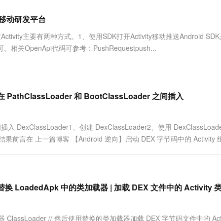
服务生态伙伴
视觉 Coding、空间感知、多模态思考等全面升级
1M上下文，专为长程任务能力而生
云工开物
企业应用
Works
Night Plan 支持 Qwen 3.8-Max
云原生大数据计算服务 MaxCompute
AI 办公
容器服务 Kub
NEW
Red Hat
?_移动研发平台
30+ 款产品免费体验
Data Agent 驱动的一站式 Data+AI 开发治理平台
夜间 5 折，Qwen/Meoo/TokenPlan 客户专享
面向分析的企业级SaaS模式云数据仓库
AI智能应用
提供一站式管
科研合作
ERP
堂（旗舰版）
SUSE
vity主要有两种方式。1、使用SDK打开Activity移动推送Android SD
智能客服
AI 应用构建
大模型原生
CRM
OpenApi代码可参考：PushRequestpush...
防护产品
2个月
自动承接线索
建站小程序
Qoder
大模型服务平台百炼-应用模版
OA 办公系统
HOT
NEW
面向真实软件
个人版上线、团队版降价；千问3.8-Max首发发尝鲜
丰富多元化的应用模版和解决方案
力提升
财税管理
模板建站
万有无界
大模型服务平台百炼-智能体
 PathClassLoader 和 BootClassLoader 之间插入
400电话
定制建站
的模型效果
灵活可视化地构建企业级 Agent
方案
广告营销
模板小程序
秒悟
人工智能平台 PAI
插入 DexClassLoader1、创建 DexClassLoader2、使用 DexClassLoad
定制小程序
云端极速 AI 
新一代 AI 视频生成模型，深度适配广告营销等场景
AI Native 的算法工程平台，一站式完成建模、训练、推理服务部署
前言在 上一篇博客 【Android 逆向】启动 DEX 字节码中的 Activity 组
APP 开发
建站系统
 替换 LoadedApk 中的类加载器 | 加载 DEX 文件中的 Activity
AI 应用
10分钟微调：让0.6B模型媲美235B模
多模态数据信
型
依托云原生高可用架构,实现Dify私有化部署
用1%尺寸在特定领域达到大模型90%以上效果
lassLoader // 然后使用替换的类加载器加载 DEX 字节码文件中的 Activ