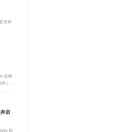
文戏情感细腻自然，动作戏激烈拳拳到肉，实现更强表演能力
支持中英文自由切换，具备更强的噪声鲁棒性
ernetes 版 ACK
地址：
云聚AI 严选权益
云安全中心 AI BAS 智能自动
SSL 证书
，一键激活高效办公新体验
理容器应用的 K8s 服务
精选AI产品，从模型到应用全链提效
化模拟渗透攻击产品发布
https://www.aliyun.com/product/mobilepaas/mpaas
堡垒机
K是支持
AI 用量加速计划
DataWorks ChatBI 会话支持
应用
防火墙
、识别商机，让客服更高效、服务更出色。
新老同享，达量后返
上传临时文件分析
千问办公
主机安全
NEW
的智能体编程平台
一站式AI生产力平台
AI 应用及服务市场
伶鹊
企业级人与Agent协作平台，接入和调度多个数字员工
智能客服平台，对话机器人、对话分析、智能外呼
AI 应用
大模型服务平台百炼 - 全妙
er 实例
大模型
应用创作平台
多模态内容创作工具，已接入 DeepSeek
件 ( 替
自然语言处理
数据标注
机器学习
 类并启
息提取
与 AI 智能体进行实时音视频通话
从文本、图片、视频中提取结构化的属性信息
构建支持视频理解的 AI 音视频实时通话应用
ity 组