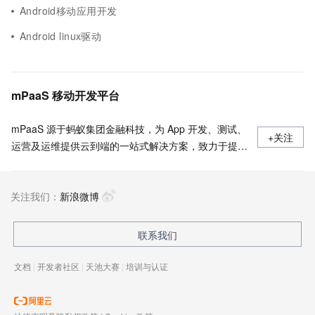
Android移动应用开发
Android linux驱动
mPaaS 移动开发平台
mPaaS 源于蚂蚁集团金融科技，为 App 开发、测试、
+关注
运营及运维提供云到端的一站式解决方案，致力于提供
高效、灵活、稳定的移动研发、管理平台。 官网地
址：
关注我们：
https://www.aliyun.com/product/mobilepaas/mpaas
新浪微博
联系我们
文档
|
开发者社区
|
天池大赛
|
培训与认证