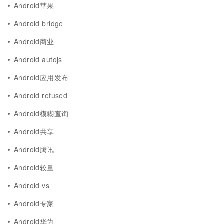
Android苹果
Android bridge
Android商业
Android autojs
Android应用发布
Android refused
Android模糊查询
Android共享
Android腾讯
Android较量
Android vs
Android专家
Android华为