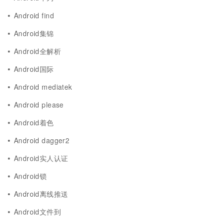
Android find
Android集锦
Android全解析
Android国际
Android mediatek
Android please
Android着色
Android dagger2
Android实人认证
Android锁
Android离线推送
Android文件到