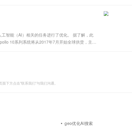
0日，AI WORLD 2018世界人工智能峰会重磅发布AI领域年度....
工智能（AI）相关的任务进行了优化。 据了解，此
HPE Apollo 10系列系统将从2017年7月开始全球供货，主要
 8600是一款液冷式的PB级系统，基于传统的SGI
面下方点击"联系我们"与我们沟通。
geo优化AI搜索