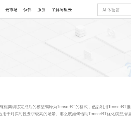
云市场
伙伴
服务
了解阿里云
AI 特惠
数据与 API
成为产品伙伴
企业增值服务
最佳实践
价格计算器
AI 场景体
基础软件
产品伙伴合
阿里云认证
市场活动
配置报价
大模型
自助选配和估算价格
新方式
睿译宝，AI翻译排版一步到位
智启 AI 普惠权益
产品生态集成认证中心
企业支持计划
云上春晚
域名与网站
千问官方 MaaS 平台，为开发者和 Agent 而生，新用户赠送 1 亿 + tokens 额度
Qwen Aud
AI Coding
阿里云Maa
2026 阿里云
云服务器 E
为企业打
数据集
Windows
大模型认证
模型
NEW
NEW
交付可用成果
值低价云产品抢先购
上传文档即自动完成翻译和格式还原
至高享 1亿+免费 tokens，加速 Al 应用落地
提供智能易用的域名与建站服务
智能编程，一键
安全可靠、
产品生态伙伴
专家技术服务
云上奥运之旅
弹性计算合作
阿里云中企出
手机三要素
宝塔 Linux
全部认证
价格优势
有专属领域专家
GLM-5.2：长任务时代开源旗舰模型
阿里云 OPC 创新助力计划
千问大模型
即刻拥有 DeepS
AI 电商营销
对象存储 O
大模型
产品生态伙伴工作台
企业增值服务台
云栖战略参考
云存储合作计
云栖大会
身份实名认证
CentOS
训练营
推动算力普惠，释放技术红利
最高返9万
多领域专家智能体,一键组建 AI 虚拟交付团队
快速构建应用程序和网站，即刻迈出上云第一步
至高百万元 Token 补贴，加速一人公司成长
多元化、高性能、安全可靠的大模型服务
真正可用的 1M 上下文,一次完成代码全链路开发
轻松解锁专属 Dee
从图文生成到
云上的中国
数据库合作计
活动全景
短信
Docker
图片和
站式影视创作平台
Hermes Agent，打造自进化智能体
Token Plan 模型订阅计划
数字证书管理服务（原SSL证书）
5 分钟轻松部署
AI 广告创作
无影云电脑
企业成长
NEW
信息公告
看见新力量
云网络合作计
OCR 文字识别
JAVA
证享300元代金券
可视化编排打通从文字构思到成片全链路闭环
全托管，含MySQL、PostgreSQL、SQL Server、MariaDB多引擎
自主进化，持久记忆，越用越聪明
Qwen3.8-Max 首发尝鲜，限时加量 10 倍，夜间低至2折
实现全站HTTPS，呈现可信的WEB访问
图文、视频一
随时随地安
Kimi-K3
HappyHors
NEW
魔搭 Mode
loud
服务实践
官网公告
Kimi 最新旗舰模型，长程编程与推理利器
让文字生成流
金融模力时刻
Salesforce O
版
发票查验
全能环境
Claude Code + GStack 打造工程团队
千问办公，限时限量积分加倍
Qoder
低代码高效构
AI 建站
短信服务
型
NEW
作计划
计划
创新中心
魔搭 ModelSc
健康状态
理服务
让AI从“聊天伙伴”进化为能干活的“数字员工”
安装技能 GStack，拥有专属 AI 工程团队
你的AI工作搭子，覆盖日常办公高频场景
面向真实软件的智能体编程平台
0 代码专业建
w）等训练框架训练完成后的模型编译为TensorRT的格式，然后利用TensorRT
客户案例
天气预报查询
操作系统
Deepseek-v4-pro
HappyHors
态合作计划
用于对实时性要求较高的场景。那么该如何借助TensorRT优化模型推
态智能体模型
旗舰 MoE 大模型，百万上下文与顶尖推理能力
图生视频，流
同享
万小智 AI 建站低至 15元/月
Qoder CN
AI 短剧/漫剧
云原生数据库 
快递物流查询
WordPress
成为服务伙
用的模型推理性能优化建议。
高校合作
点，立即开启云上创新
覆盖公网/内网、递归/权威、移动APP等全场景解析服务
送.CN域名，送备案服务码
基于千问大模型等，支持代码智能生成、研发智能问答
AI助力短剧
GLM-5.2
Wan2.7-T
Ubuntu