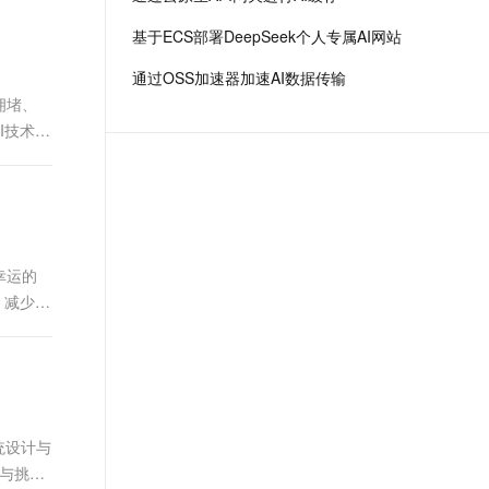
场景，全面提升工程效率。
t.diy 一步搞定创意建站
构建大模型应用的安全防护体系
基于ECS部署DeepSeek个人专属AI网站
通过自然语言交互简化开发流程,全栈开发支持
通过阿里云安全产品对 AI 应用进行安全防护
通过OSS加速器加速AI数据传输
拥堵、
I技术优
幸运的
、减少拥
统设计与
遇与挑战