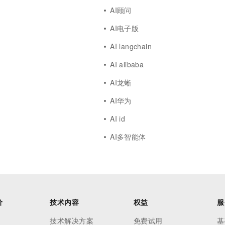
AI顾问
AI电子版
AI langchain
AI alibaba
AI龙蜥
AI华为
AI id
AI多智能体
价
技术内容
权益
服
技术解决方案
免费试用
基