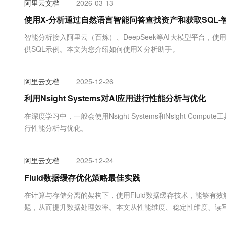
阿里云文档
2026-03-13
大数据开发治理平台 Data
AI 产品 免费试用
网络
安全
云开发大赛
Tableau 订阅
使用X-分析通过自然语言智能问答查找资产和获取SQL-智能
1亿+ 大模型 tokens 和 
可观测
入门学习赛
中间件
AI空中课堂在线直播课
智能分析接入阿里云（百炼）、DeepSeek等AI大模型平台
云防火墙
140+云产品 免费试用
大模型服务
供SQL示例。本文为您介绍如何使用X-分析助手。
上云与迁云
云原生的云上边界网络安全
产品新客免费试用，最长1
数据库
生态解决方案
千问AI平台-Token Plan
企业出海
大模型ACA认证体验
大数据计算
阿里云文档
2025-12-26
助力企业全员 AI 认知与能
行业生态解决方案
政企业务
媒体服务
千问AI平台-模型体验
利用Nsight Systems对AI应用进行性能分析与优化
开发者生态解决方案
在线体验全尺寸、多种模态
企业服务与云通信
在深度学习中，一般会使用Nsight Systems和Nsight Comp
AI 开发和 AI 应用解决
行性能分析与优化。
Happy 系列大模型
域名与网站
终端用户计算
阿里云文档
2025-12-24
Serverless
Fluid数据缓存优化策略最佳实践
大模型解决方案
在计算与存储分离的架构下，使用Fluid数据缓存技术，能够有效解
开发工具
快速部署 Dify，高效搭建 
题，从而提升数据处理效率。本文从性能维度、稳定性维度、读写一
迁移与运维管理