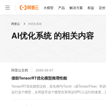
大模型
产品
解决方案
权益
定价
阿里云
AI优化系统
大模型
产品
解决方案
权益
定价
云市场
伙伴
服务
了解阿里云
精选产品
精选解决方案
普惠上云
产品定价
精选商城
成为销售伙伴
售前咨询
为什么选择阿里云
千问AI平台
AI优化系统 的相关内容
了解云产品的定价详情
大模型服务平台百炼
千问办公，解锁你的工作
普惠上云 官方力荐
分销伙伴
在线服务
网站建设
什么是云计算
大
大模型服务与应用平台
企业级Agent产品，直接
云服务器38元/年起，超
咨询伙伴
多端小程序
技术领先
云上成本管理
售后服务
轻量应用服务器
Agency Agents：拥
官方推荐返现计划
大模型
精选产品
精选解决方案
Salesforce 国际版订阅
稳定可靠
管理和优化成本
推荐新用户得奖励，单订单
销售伙伴合作计划
自助服务
友盟天域
安全合规
人工智能与机器学习
AI
文本生成
云数据库 RDS
HappyHorse 打造一
云工开物
无影生态合作计划
在线服务
阿里云文档
2026-06-07
观测云
分析师报告
高校专属算力普惠，学生认
计算
互联网应用开发
Qwen3.8-Max
HOT
Salesforce On Alibaba C
工单服务
借助TensorRT优化模型推理性能
智能体时代全能旗舰模型
Tuya 物联网平台阿里云
研究报告与白皮书
人工智能平台 PAI
快速拥有专属 OpenClaw
大模
Consulting Partner 合
大数据
容器
免费试用
短信专区
一站式AI开发、训练和推
TensorRT优化模型过程，首先将PyTorch（或TensorFlo
蓝凌 OA
Qwen3.7-Plus
AI 大模型销售与服务生
现代化应用
运行这个模型，从而提升这个模型在英伟达GPU上运行的速度，适
存储
天池大赛
能看、能想、能动手的多模
云解析DNS
解决方案免费试用 新老
电子合同
呢？本文将演示模型训练编译过程，然后介绍一些TensorRT常
最高领取价值200元试用
安全
网络与CDN
AI 算法大赛
Qwen3-VL-Plus
畅捷通