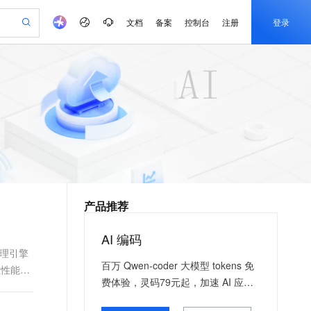
文档
备案
控制台
注册
登录
验
作计划
器
AI 活动
专业服务
服务伙伴合作计划
开发者社区
加入我们
产品动态
服务平台百炼
阿里云 OPC 创新助力计划
一站式生成采购清单，支持单品或批量购买
io：打造专属 AI 语音助手
S产品伙伴计划（繁花）
峰会
CS
造的大模型服务与应用开发平台
一句话生成原生可编辑精美 PPT 文稿
AI 生产力先锋
Al MaaS 服务伙伴赋能合作
域名
博文
Careers
至高可申请百万元
Qwen3.8-Max 模型上线
开启高性价比 AI 编程新体验
弹性可伸缩的云计算服务
Qwen-Audio-3.0-Realtime 端到端实时语音角色扮演
输入一句话想法, 轻松生成专业的 PPT
先锋实践拓展 AI 生产力的边界
Token 补贴，五大权
计划
海大会
伙伴信用分合作计划
商标
问答
社会招聘
益加速 OPC 成功
eek-V4-Pro
SS
一键部署幻兽帕鲁游戏服务器
飞天发布时刻
HOT
Open Search 向量检索版支
划
备案
电子书
校园招聘
pSeek-V4-Pro
视频创作，一键激活电商全链路生产力
稳定、安全、高性价比、高性能的云存储服务
一键购买专属联机服务器，轻松开启游戏
所见，即是所愿
持视频检索 Pipeline 功能
更多支持
划
公司注册
镜像站
视频生成
语音识别与合成
专属 QwenPaw
漫剧工坊：一站式动画创作平台
AI 实训营
HOT
应用身份服务 (IDaaS)
合作伙伴培训与认证
产品推荐
划
上云迁移
站生成，高效打造优质广告素材
全接入的云上超级电脑
从聊天伙伴进化为能主动干活的本地数字员工
快速生产连贯的高质量长漫剧
从基础到进阶，Agent 创客手把手教你
OpenClaw 管理能力上线
e-1.1-T2V
Qwen3-TTS-Flash
lScope
我要反馈
查询合作伙伴
畅细腻的高质量视频
离线语音合成大模型，多语言方言自适应，低延迟高稳定
n Alibaba Cloud ISV 合作
代维服务
建企业门户网站
10 分钟搭建微信、支付宝小程序
AI 编码
MaxCompute MaxFrame 提
创新加速
ope
登录合作伙伴管理后台
我要建议
站，无忧落地极速上线
以可视化方式快速构建移动和 PC 门户网站
国内短信简单易用，安全可靠，秒级触达，全球覆盖200+国家和地区。
高效部署网站，快速应用到小程序
供自动弹性内存功能
推理引擎
e-1.1-I2V
Cosyvoice-V3-Flash
百万 Qwen-coder 大模型 tokens 免
理性能
安全
畅自然，细节丰富
高表现力语音合成大模型，语音克隆听感自然
我要投诉
PolarDB
上云场景组合购
Milvus 弹性伸缩功能新增节
费体验，灵码79元起，加速 AI 应用
伴
漫剧创作，剧本、分镜、视频高效生成
100%兼容MySQL、PostgreSQL，兼容Oracle，支持集中和分布式
覆盖90%+业务场景，专享组合折扣价
点支持范围
落地
2V
VPN
Fun-ASR