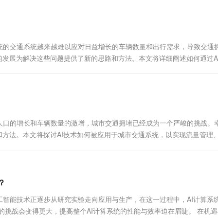
一个 AI 助手
超强辅助，Bol
即刻拥有 DeepSeek-R1 满血版
在企业官网、通讯软件中为客户提供 AI 客服
多种方案随心选，轻松解锁专属 DeepSeek
统的交通系统越来越难以应对日益增长的车辆数量和出行需求，导致交通
的发展为解决这些问题提供了新的思路和方法。本文将详细阐述如何通过A
.
人口的增长和车辆数量的激增，城市交通拥堵已经成为一个严峻的挑战。
和方法。本文将探讨AI技术如何被应用于城市交通系统，以实现流量管理
？
智能技术正逐步从研究实验走向应用与生产，在这一过程中，AI计算系
的挑战会变得更大，提高整个AI计算系统的性能与效率迫在眉睫。 在机