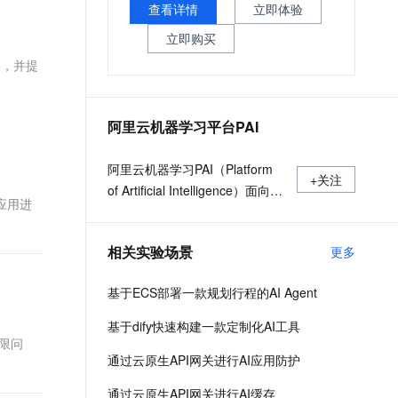
文戏情感细腻自然，动作戏激烈拳拳到肉，实现更强表演能力
支持中英文自由切换，具备更强的噪声鲁棒性
查看详情
立即体验
ernetes 版 ACK
云聚AI 严选权益
AI 原生数据库服务发布
SSL 证书
，一键激活高效办公新体验
理容器应用的 K8s 服务
精选AI产品，从模型到应用全链提效
Agent 数据网关
立即购买
堡垒机
路，并提
AI 用量加速计划
云原生数据库 PolarDB
应用
防火墙
、识别商机，让客服更高效、服务更出色。
新老同享，达量后返
Agentic Database 发布
千问办公
主机安全
NEW
阿里云机器学习平台PAI
的智能体编程平台
一站式AI生产力平台
AI 应用及服务市场
阿里云机器学习PAI（Platform
伶鹊
+关注
of Artificial Intelligence）面向企
企业级人与Agent协作平台，接入和调度多个数字员工
智能客服平台，对话机器人、对话分析、智能外呼
I应用进
AI 应用
业及开发者，提供轻量化、高性
大模型服务平台百炼 - 全妙
价比的云原生机器学习平台，涵
大模型
应用创作平台
多模态内容创作工具，已接入 DeepSeek
相关实验场景
更多
盖PAI-iTAG智能标注平台、PAI-
自然语言处理
Designer（原Studio）可视化建
基于ECS部署一款规划行程的AI Agent
模平台、PAI-DSW云原生交互式
数据标注
建模平台、PAI-DLC云原生AI基
基于dify快速构建一款定制化AI工具
机器学习
础平台、PAI-EAS云原生弹性推
受限问
息提取
与 AI 智能体进行实时音视频通话
通过云原生API网关进行AI应用防护
理服务平台，支持千亿特征、万
从文本、图片、视频中提取结构化的属性信息
构建支持视频理解的 AI 音视频实时通话应用
亿样本规模加速训练，百余落地
通过云原生API网关进行AI缓存