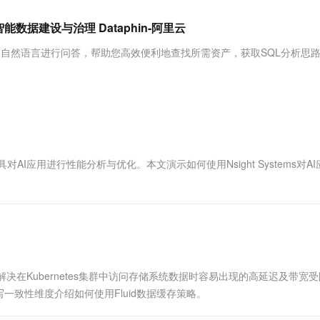
服务生态伙伴
视觉 Coding、空间感知、多模态思考等全面升级
1M上下文，专为长程任务能力而生
云工开物
企业应用
Works
Night Plan 支持 Qwen 3.8-Max
云原生大数据计算服务 MaxCompute
AI 办公
容器服务 Kub
NEW
Red Hat
数据建设与治理 Dataphin-阿里云
30+ 款产品免费体验
Data Agent 驱动的一站式 Data+AI 开发治理平台
夜间 5 折，Qwen/Meoo/TokenPlan 客户专享
面向分析的企业级SaaS模式云数据仓库
AI智能应用
提供一站式管
科研合作
ERP
堂（旗舰版）
SUSE
，使用自然语言进行问答，帮助您高效便利地查找所需资产，获取SQL分析思
智能客服
AI 应用构建
大模型原生
CRM
防护产品
2个月
自动承接线索
建站小程序
Qoder
大模型服务平台百炼-应用模版
OA 办公系统
HOT
NEW
面向真实软件
个人版上线、团队版降价；千问3.8-Max首发发尝鲜
丰富多元化的应用模版和解决方案
力提升
财税管理
模板建站
万有无界
大模型服务平台百炼-智能体
400电话
定制建站
的模型效果
灵活可视化地构建企业级 Agent
ute工具对AI应用进行性能分析与优化。本文演示如何使用Nsight Systems对A
方案
广告营销
模板小程序
秒悟
人工智能平台 PAI
定制小程序
云端极速 AI 
新一代 AI 视频生成模型，深度适配广告营销等场景
AI Native 的算法工程平台，一站式完成建模、训练、推理服务部署
APP 开发
建站系统
决在Kubernetes集群中访问存储系统数据时容易出现的高延迟及带宽
AI 应用
10分钟微调：让0.6B模型媲美235B模
多模态数据信
致性维度介绍如何使用Fluid数据缓存策略。
型
依托云原生高可用架构,实现Dify私有化部署
用1%尺寸在特定领域达到大模型90%以上效果