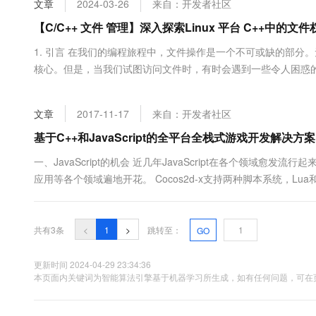
文章
2024-03-26
来自：开发者社区
大数据开发治理平台 Data
AI 产品 免费试用
网络
安全
云开发大赛
Tableau 订阅
【C/C++ 文件 管理】深入探索Linux 平台 C++中的
1亿+ 大模型 tokens 和 
可观测
入门学习赛
中间件
AI空中课堂在线直播课
1. 引言 在我们的编程旅程中，文件操作是一个不可或缺的部
云防火墙
140+云产品 免费试用
大模型服务
核心。但是，当我们试图访问文件时，有时会遇到一些令人困惑的问
上云与迁云
云原生的云上边界网络安全
产品新客免费试用，最长1
数据库
为了保护文件和目录不被未授权访问而设置的。它确保了文件的安
生态解决方案
千问AI平台-Token Plan
企业出海
大模型ACA认证体验
大数据计算
文章
2017-11-17
来自：开发者社区
助力企业全员 AI 认知与能
行业生态解决方案
政企业务
媒体服务
千问AI平台-模型体验
基于C++和JavaScript的全平台全栈式游戏开发解决方
开发者生态解决方案
在线体验全尺寸、多种模态
企业服务与云通信
一、JavaScript的机会 近几年JavaScript在各个领域愈发
AI 开发和 AI 应用解决
应用等各个领域遍地开花。 Cocos2d-x支持两种脚本系统，Lua和Jav
Happy 系列大模型
域名与网站
未来能够覆盖到很多主流应用领域： 后端：C++ Node...
终端用户计算
共有3条
<
1
>
跳转至：
GO
Serverless
大模型解决方案
更新时间 2024-04-29 23:34:36
开发工具
本页面内关键词为智能算法引擎基于机器学习所生成，如有任何问题，可在页
快速部署 Dify，高效搭建 
迁移与运维管理