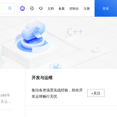
文档
备案
控制台
注册
登录
验
作计划
器
AI 活动
专业服务
服务伙伴合作计划
开发者社区
加入我们
产品动态
服务平台百炼
阿里云 OPC 创新助力计划
一站式生成采购清单，支持单品或批量购买
可编辑精美 PPT 文稿
S产品伙伴计划（繁花）
峰会
CS
造的大模型服务与应用开发平台
Agency Agents：拥有专属领域专家
AI 生产力先锋
Al MaaS 服务伙伴赋能合作
域名
博文
Careers
至高可申请百万元
Qwen3.8-Max 模型上线
 轻松生成专业的 PPT
开启高性价比 AI 编程新体验
弹性可伸缩的云计算服务
先锋实践拓展 AI 生产力的边界
多领域专家智能体,一键组建 AI 虚拟交付团队
Token 补贴，五大权
计划
海大会
伙伴信用分合作计划
商标
问答
社会招聘
益加速 OPC 成功
帕鲁游戏服务器
SS
HappyHorse 打造一站式影视创作平台
飞天发布时刻
HOT
Open Search 向量检索版支
划
备案
电子书
校园招聘
联机服务器，轻松开启游戏
视频创作，一键激活电商全链路生产力
稳定、安全、高性价比、高性能的云存储服务
所见，即是所愿
持视频检索 Pipeline 功能
可视化编排打通从文字构思到成片全链路闭环
更多支持
划
公司注册
镜像站
视频生成
语音识别与合成
 智能体与工作流应用
漫剧工坊：一站式动画创作平台
AI 实训营
应用身份服务 (IDaaS)
合作伙伴培训与认证
开发与运维
划
上云迁移
站生成，高效打造优质广告素材
全接入的云上超级电脑
通过阿里云百炼高效搭建AI应用,助力高效开发
快速生产连贯的高质量长漫剧
从基础到进阶，Agent 创客手把手教你
OpenClaw 管理能力上线
e-1.1-T2V
Qwen3-TTS-Flash
lScope
我要反馈
查询合作伙伴
畅细腻的高质量视频
离线语音合成大模型，多语言方言自适应，低延迟高稳定
n Alibaba Cloud ISV 合作
代维服务
建企业门户网站
10 分钟搭建微信、支付宝小程序
MaxCompute MaxFrame 提
集结各类场景实战经验，助你开
+关注
创新加速
ope
登录合作伙伴管理后台
我要建议
站，无忧落地极速上线
以可视化方式快速构建移动和 PC 门户网站
国内短信简单易用，安全可靠，秒级触达，全球覆盖200+国家和地区。
高效部署网站，快速应用到小程序
供自动弹性内存功能
x86平
发运维畅行无忧
e-1.1-I2V
Cosyvoice-V3-Flash
倚天云服
安全
畅自然，细节丰富
高表现力语音合成大模型，语音克隆听感自然
我要投诉
PolarDB
上云场景组合购
Milvus 弹性伸缩功能新增节
伴
漫剧创作，剧本、分镜、视频高效生成
100%兼容MySQL、PostgreSQL，兼容Oracle，支持集中和分布式
覆盖90%+业务场景，专享组合折扣价
点支持范围
2V
VPN
Fun-ASR