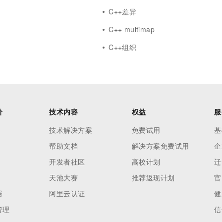
C++差异
C++ multimap
C++组织
价
技术内容
权益
服
技术解决方案
免费试用
基
帮助文档
解决方案免费试用
企
开发者社区
高校计划
迁
天池大赛
推荐返现计划
官
器
阿里云认证
健
管理
信