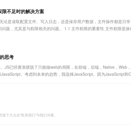
服务生态伙伴
视觉 Coding、空间感知、多模态思考等全面升级
1M上下文，专为长程任务能力而生
云工开物
企业应用
Works
Night Plan 支持 Qwen 3.8-Max
云原生大数据计算服务 MaxCompute
AI 办公
容器服务 Kub
NEW
Red Hat
文件权限不足时的解决方案
30+ 款产品免费体验
Data Agent 驱动的一站式 Data+AI 开发治理平台
夜间 5 折，Qwen/Meoo/TokenPlan 客户专享
面向分析的企业级SaaS模式云数据仓库
AI智能应用
提供一站式管
科研合作
ERP
堂（旗舰版）
SUSE
分。无论是读取配置文件、写入日志，还是保存用户数据，文件操作都是日常
智能客服
AI 应用构建
大模型原生
CRM
题，尤其是与权限相关的问题。 1.1 文件权限的重要性 文件权限是操
防护产品
2个月
自动承接线索
全性和完整性。想象一下，如果没有文件权限，任何人都...
建站小程序
Qoder
大模型服务平台百炼-应用模版
OA 办公系统
HOT
NEW
面向真实软件
个人版上线、团队版降价；千问3.8-Max首发发尝鲜
丰富多元化的应用模版和解决方案
力提升
财税管理
模板建站
万有无界
大模型服务平台百炼-智能体
案的思考
400电话
定制建站
的模型效果
灵活可视化地构建企业级 Agent
流行起来。JS已经逐渐摆脱了只能做web的局限，在前端，后端，Native，Web
方案
广告营销
模板小程序
aScript。考虑到未来的趋势，我选择JavaScript。因为JavaScript和
秒悟
人工智能平台 PAI
定制小程序
云端极速 AI 
新一代 AI 视频生成模型，深度适配广告营销等场景
AI Native 的算法工程平台，一站式完成建模、训练、推理服务部署
APP 开发
建站系统
面下方点击"联系我们"与我们沟通。
AI 应用
10分钟微调：让0.6B模型媲美235B模
多模态数据信
型
依托云原生高可用架构,实现Dify私有化部署
用1%尺寸在特定领域达到大模型90%以上效果