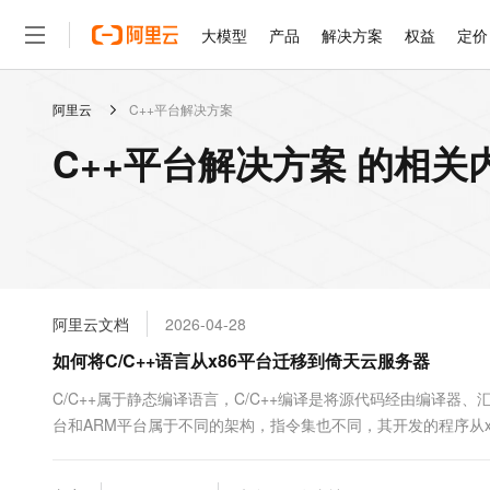
大模型
产品
解决方案
权益
定价
阿里云
C++平台解决方案
大模型
产品
解决方案
权益
定价
云市场
伙伴
服务
了解阿里云
精选产品
精选解决方案
普惠上云
产品定价
精选商城
成为销售伙伴
售前咨询
为什么选择阿里云
千问AI平台
C++平台解决方案 的相关
了解云产品的定价详情
大模型服务平台百炼
睿译宝，AI翻译排版一
普惠上云 官方力荐
分销伙伴
在线服务
网站建设
什么是云计算
大
大模型服务与应用平台
上传文档即自动完成翻译和
云服务器38元/年起，超
咨询伙伴
多端小程序
技术领先
云上成本管理
售后服务
轻量应用服务器
GLM-5.2：长任务时代
官方推荐返现计划
大模型
精选产品
精选解决方案
Salesforce 国际版订阅
稳定可靠
管理和优化成本
推荐新用户得奖励，单订单
销售伙伴合作计划
自助服务
友盟天域
安全合规
人工智能与机器学习
AI
文本生成
云数据库 RDS
Hermes Agent，打造
云工开物
无影生态合作计划
在线服务
阿里云文档
2026-04-28
观测云
分析师报告
自主进化，持久记忆，越用
高校专属算力普惠，学生认
计算
互联网应用开发
Qwen3.8-Max
HOT
Salesforce On Alibaba C
工单服务
如何将C/C++语言从x86平台迁移到倚天云服务器
智能体时代全能旗舰模型
Tuya 物联网平台阿里云
研究报告与白皮书
人工智能平台 PAI
快速拥有专属 OpenClaw
大模
Consulting Partner 合
大数据
容器
免费试用
短信专区
一站式AI开发、训练和推
C/C++属于静态编译语言，C/C++编译是将源代码经由编译器
蓝凌 OA
Qwen3.7-Plus
AI 大模型销售与服务生
现代化应用
台和ARM平台属于不同的架构，指令集也不同，其开发的程序从x
存储
天池大赛
能看、能想、能动手的多模
云解析DNS
解决方案免费试用 新老
电子合同
务器时，如何对C/C++中系统宏或函数进行相应修改。
最高领取价值200元试用
安全
网络与CDN
AI 算法大赛
Qwen3-VL-Plus
畅捷通