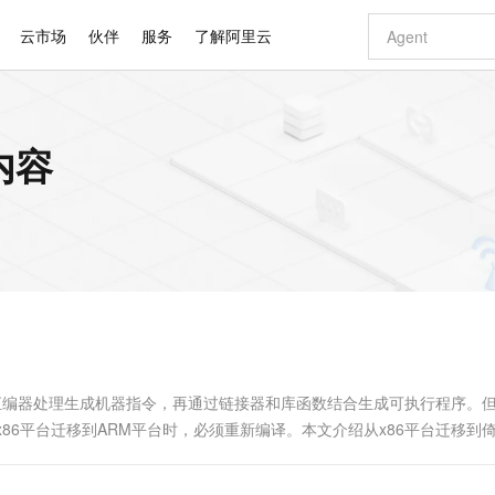
云市场
伙伴
服务
了解阿里云
AI 特惠
数据与 API
成为产品伙伴
企业增值服务
最佳实践
价格计算器
AI 场景体
基础软件
产品伙伴合
阿里云认证
市场活动
配置报价
大模型
内容
自助选配和估算价格
步到位
智启 AI 普惠权益
产品生态集成认证中心
企业支持计划
云上春晚
域名与网站
Qwen Audio：打造专属 AI 语音助手
千问官方 MaaS 平台，为开发者和 Agent 而生，新用户赠送 1 亿 + tokens 额度
一句话生成原生
AI Coding
阿里云Maa
2026 阿里云
云服务器 E
为企业打
数据集
Windows
大模型认证
模型
NEW
NEW
格式还原
值低价云产品抢先购
至高享 1亿+免费 tokens，加速 Al 应用落地
提供智能易用的域名与建站服务
Qwen-Audio-3.0-Realtime 端到端实时语音角色扮演
输入一句话想法,
智能编程，一键
安全可靠、
产品生态伙伴
专家技术服务
云上奥运之旅
弹性计算合作
阿里云中企出
手机三要素
宝塔 Linux
全部认证
价格优势
开源旗舰模型
即刻拥有 DeepSeek-V4-Pro
阿里云 OPC 创新助力计划
千问大模型
一键部署幻兽
AI 电商营销
对象存储 O
大模型
产品生态伙伴工作台
企业增值服务台
云栖战略参考
云存储合作计
云栖大会
身份实名认证
CentOS
训练营
推动算力普惠，释放技术红利
最高返9万
真正可用的 1M 上下文,一次完成代码全链路开发
快速构建应用程序和网站，即刻迈出上云第一步
轻松解锁专属 DeepSeek-V4-Pro
至高百万元 Token 补贴，加速一人公司成长
多元化、高性能、安全可靠的大模型服务
一键购买专属
从图文生成到
云上的中国
数据库合作计
活动全景
短信
Docker
图片和
自进化智能体
5 分钟轻松部署专属 QwenPaw
Token Plan 模型订阅计划
数字证书管理服务（原SSL证书）
高效搭建 AI
AI 广告创作
无影云电脑
企业成长
NEW
HOT
信息公告
看见新力量
云网络合作计
OCR 文字识别
JAVA
越聪明
证享300元代金券
全托管，含MySQL、PostgreSQL、SQL Server、MariaDB多引擎
Qwen3.8-Max 首发尝鲜，限时加量 10 倍，夜间低至2折
实现全站HTTPS，呈现可信的WEB访问
从聊天伙伴进化为能主动干活的本地数字员工
图文、视频一
随时随地安
Kimi-K3
HappyHors
NEW
魔搭 Mode
loud
服务实践
官网公告
Kimi 最新旗舰模型，长程编程与推理利器
让文字生成流
金融模力时刻
Salesforce O
版
发票查验
全能环境
Claude Code + GStack 打造工程团队
千问办公，限时限量积分加倍
Qoder
低代码高效构
AI 建站
短信服务
型
NEW
作计划
计划
创新中心
魔搭 ModelSc
健康状态
理服务
让AI从“聊天伙伴”进化为能干活的“数字员工”
安装技能 GStack，拥有专属 AI 工程团队
你的AI工作搭子，覆盖日常办公高频场景
面向真实软件的智能体编程平台
0 代码专业建
、汇编器处理生成机器指令，再通过链接器和库函数结合生成可执行程序。但
客户案例
天气预报查询
操作系统
Deepseek-v4-pro
HappyHors
态合作计划
86平台迁移到ARM平台时，必须重新编译。本文介绍从x86平台迁移到
态智能体模型
旗舰 MoE 大模型，百万上下文与顶尖推理能力
图生视频，流
同享
万小智 AI 建站低至 15元/月
Qoder CN
AI 短剧/漫剧
云原生数据库 
快递物流查询
WordPress
成为服务伙
高校合作
点，立即开启云上创新
覆盖公网/内网、递归/权威、移动APP等全场景解析服务
送.CN域名，送备案服务码
基于千问大模型等，支持代码智能生成、研发智能问答
AI助力短剧
GLM-5.2
Wan2.7-T
Ubuntu