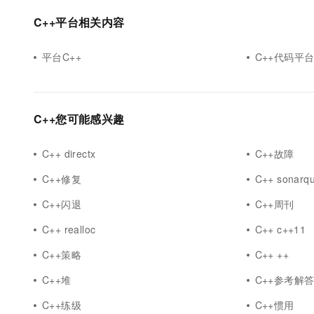
10 分钟在聊天系统中增加
专有云
C++平台相关内容
平台C++
C++代码平
C++您可能感兴趣
C++ directx
C++故障
C++修复
C++ sonarq
C++闪退
C++周刊
C++ realloc
C++ c++11
C++策略
C++ ++
C++堆
C++参考解
C++练级
C++惯用