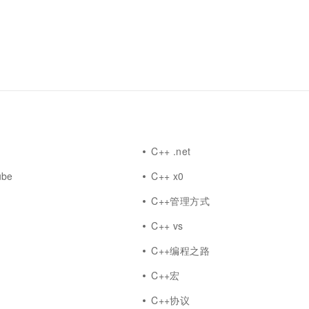
一个 AI 助手
超强辅助，Bol
即刻拥有 DeepSeek-R1 满血版
在企业官网、通讯软件中为客户提供 AI 客服
多种方案随心选，轻松解锁专属 DeepSeek
台
C++ .net
ube
C++ x0
C++管理方式
C++ vs
C++编程之路
答
C++宏
C++协议