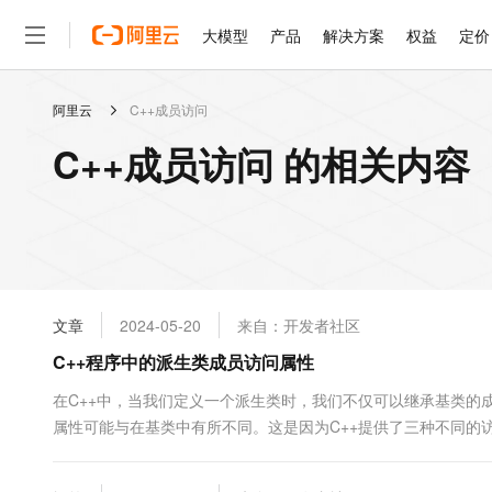
大模型
产品
解决方案
权益
定价
阿里云
C++成员访问
大模型
产品
解决方案
权益
定价
云市场
伙伴
服务
了解阿里云
精选产品
精选解决方案
普惠上云
产品定价
精选商城
成为销售伙伴
售前咨询
为什么选择阿里云
千问AI平台
C++成员访问 的相关内容
了解云产品的定价详情
大模型服务平台百炼
睿译宝，AI翻译排版一
普惠上云 官方力荐
分销伙伴
在线服务
网站建设
什么是云计算
大
大模型服务与应用平台
上传文档即自动完成翻译和
云服务器38元/年起，超
咨询伙伴
多端小程序
技术领先
云上成本管理
售后服务
轻量应用服务器
GLM-5.2：长任务时代
官方推荐返现计划
大模型
精选产品
精选解决方案
Salesforce 国际版订阅
稳定可靠
管理和优化成本
推荐新用户得奖励，单订单
销售伙伴合作计划
自助服务
友盟天域
安全合规
人工智能与机器学习
AI
文本生成
云数据库 RDS
Hermes Agent，打造
云工开物
无影生态合作计划
在线服务
文章
2024-05-20
来自：开发者社区
观测云
分析师报告
自主进化，持久记忆，越用
高校专属算力普惠，学生认
计算
互联网应用开发
Qwen3.8-Max
HOT
Salesforce On Alibaba C
工单服务
C++程序中的派生类成员访问属性
智能体时代全能旗舰模型
Tuya 物联网平台阿里云
研究报告与白皮书
人工智能平台 PAI
快速拥有专属 OpenClaw
大模
Consulting Partner 合
大数据
容器
免费试用
短信专区
一站式AI开发、训练和推
在C++中，当我们定义一个派生类时，我们不仅可以继承基类的
蓝凌 OA
Qwen3.7-Plus
AI 大模型销售与服务生
现代化应用
属性可能与在基类中有所不同。这是因为C++提供了三种不同的访问修饰符
存储
天池大赛
能看、能想、能动手的多模
云解析DNS
解决方案免费试用 新老
电子合同
C++中派生类成员访问属性的规则和使用方法，并通过实例演示如
最高领取价值200元试用
安全
网络与CDN
AI 算法大赛
Qwen3-VL-Plus
畅捷通