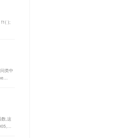
t.diy 一步搞定创意建站
构建大模型应用的安全防护体系
通过自然语言交互简化开发流程,全栈开发支持
通过阿里云安全产品对 AI 应用进行安全防护
( );
访问类中
ne
函数,这
05,