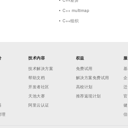
C++差异
C++ multimap
C++组织
价
技术内容
权益
服
技术解决方案
免费试用
基
帮助文档
解决方案免费试用
企
开发者社区
高校计划
迁
天池大赛
推荐返现计划
官
器
阿里云认证
健
管理
信