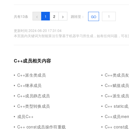
在派生类中使用基类的同名成员，必须在该成员名之前加上基类名
名:....
共有13条
<
1
2
>
跳转至：
GO
更新时间 2024-06-20 17:31:04
本页面内关键词为智能算法引擎基于机器学习所生成，如有任何问题，可在页
C++成员相关内容
C++派生类成员
C++类成员
C++继承成员
C++赋值成
C++成员静态成员
C++派生成
C++类型转换成员
C++ stati
成员C++
C++成员mem
C++ const成员操作符重载
C++ const