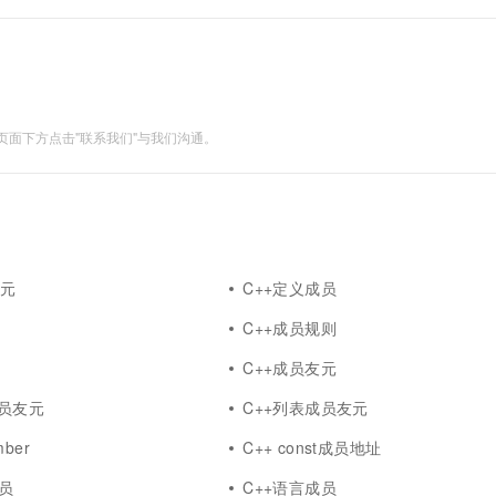
和作用域标识符“::”，即必须使用下列格式才能访问到基类的同名函数。
面下方点击"联系我们"与我们沟通。
友元
C++定义成员
员
C++成员规则
员
C++成员友元
c成员友元
C++列表成员友元
ber
C++ const成员地址
成员
C++语言成员