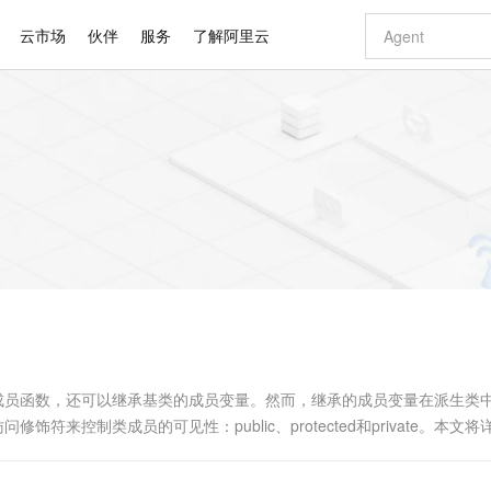
云市场
伙伴
服务
了解阿里云
AI 特惠
数据与 API
成为产品伙伴
企业增值服务
最佳实践
价格计算器
AI 场景体
基础软件
产品伙伴合
阿里云认证
市场活动
配置报价
大模型
自助选配和估算价格
步到位
智启 AI 普惠权益
产品生态集成认证中心
企业支持计划
云上春晚
域名与网站
Qwen Audio：打造专属 AI 语音助手
千问官方 MaaS 平台，为开发者和 Agent 而生，新用户赠送 1 亿 + tokens 额度
一句话生成原生
AI Coding
阿里云Maa
2026 阿里云
云服务器 E
为企业打
数据集
Windows
大模型认证
模型
NEW
NEW
格式还原
值低价云产品抢先购
至高享 1亿+免费 tokens，加速 Al 应用落地
提供智能易用的域名与建站服务
Qwen-Audio-3.0-Realtime 端到端实时语音角色扮演
输入一句话想法,
智能编程，一键
安全可靠、
产品生态伙伴
专家技术服务
云上奥运之旅
弹性计算合作
阿里云中企出
手机三要素
宝塔 Linux
全部认证
价格优势
开源旗舰模型
即刻拥有 DeepSeek-V4-Pro
阿里云 OPC 创新助力计划
千问大模型
一键部署幻兽
AI 电商营销
对象存储 O
大模型
产品生态伙伴工作台
企业增值服务台
云栖战略参考
云存储合作计
云栖大会
身份实名认证
CentOS
训练营
推动算力普惠，释放技术红利
最高返9万
真正可用的 1M 上下文,一次完成代码全链路开发
快速构建应用程序和网站，即刻迈出上云第一步
轻松解锁专属 DeepSeek-V4-Pro
至高百万元 Token 补贴，加速一人公司成长
多元化、高性能、安全可靠的大模型服务
一键购买专属
从图文生成到
云上的中国
数据库合作计
活动全景
短信
Docker
图片和
自进化智能体
5 分钟轻松部署专属 QwenPaw
Token Plan 模型订阅计划
数字证书管理服务（原SSL证书）
高效搭建 AI
AI 广告创作
无影云电脑
企业成长
NEW
HOT
信息公告
看见新力量
云网络合作计
OCR 文字识别
JAVA
越聪明
证享300元代金券
全托管，含MySQL、PostgreSQL、SQL Server、MariaDB多引擎
Qwen3.8-Max 首发尝鲜，限时加量 10 倍，夜间低至2折
实现全站HTTPS，呈现可信的WEB访问
从聊天伙伴进化为能主动干活的本地数字员工
图文、视频一
随时随地安
Kimi-K3
HappyHors
NEW
魔搭 Mode
loud
服务实践
官网公告
Kimi 最新旗舰模型，长程编程与推理利器
让文字生成流
金融模力时刻
Salesforce O
版
发票查验
全能环境
Claude Code + GStack 打造工程团队
千问办公，限时限量积分加倍
Qoder
低代码高效构
AI 建站
短信服务
型
NEW
作计划
计划
创新中心
魔搭 ModelSc
健康状态
理服务
让AI从“聊天伙伴”进化为能干活的“数字员工”
安装技能 GStack，拥有专属 AI 工程团队
你的AI工作搭子，覆盖日常办公高频场景
面向真实软件的智能体编程平台
0 代码专业建
成员函数，还可以继承基类的成员变量。然而，继承的成员变量在派生类
客户案例
天气预报查询
操作系统
Deepseek-v4-pro
HappyHors
态合作计划
来控制类成员的可见性：public、protected和private。本文将
态智能体模型
旗舰 MoE 大模型，百万上下文与顶尖推理能力
图生视频，流
同享
万小智 AI 建站低至 15元/月
Qoder CN
AI 短剧/漫剧
云原生数据库 
快递物流查询
WordPress
成为服务伙
何在派生类中正确地使用这些访问属性。 首先，...
高校合作
点，立即开启云上创新
覆盖公网/内网、递归/权威、移动APP等全场景解析服务
送.CN域名，送备案服务码
基于千问大模型等，支持代码智能生成、研发智能问答
AI助力短剧
GLM-5.2
Wan2.7-T
Ubuntu