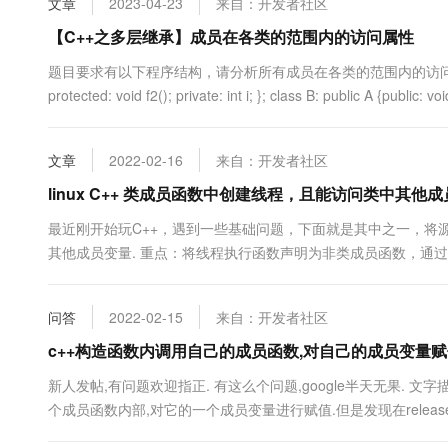
文章
2023-04-23
来自：开发者社区
10 分钟在聊天系统中增加
专有云
【C++之多层继承】成员在各类的范围内的访问属性
题目要求有以下程序结构，请分析所有成员在各类的范围内的访问属性。#include <ios
protected: void f2(); private: int i; }; class B: public A {public: void
文章
2022-02-16
来自：开发者社区
linux C++ 类成员函数中创建线程，且能访问类中其他
最近刚开始玩C++，遇到一些基础问题，下面就是其中之一，将源代
其他成员变量. 重点：将线程执行函数声明为非类成员函数，通过参数*arg 将
TEST_H class test { public: tes...
问答
2022-02-15
来自：开发者社区
c++构造函数内调用自己的成员函数,对自己的成员变量赋值,
新人发帖,有问题欢迎指正. 有这么个问题,google半天无果. 文
个成员函数内部,对它的一个成员变量进行赋值.但是发现在release版(-
C++语言. 下面是代码: // b.h class B : public ...