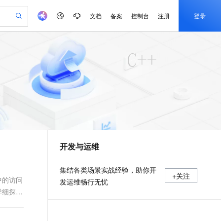
文档
备案
控制台
注册
登录
验
作计划
器
AI 活动
专业服务
服务伙伴合作计划
开发者社区
加入我们
产品动态
服务平台百炼
阿里云 OPC 创新助力计划
一站式生成采购清单，支持单品或批量购买
可编辑精美 PPT 文稿
S产品伙伴计划（繁花）
峰会
CS
造的大模型服务与应用开发平台
Agency Agents：拥有专属领域专家
AI 生产力先锋
Al MaaS 服务伙伴赋能合作
域名
博文
Careers
至高可申请百万元
Qwen3.8-Max 模型上线
 轻松生成专业的 PPT
开启高性价比 AI 编程新体验
弹性可伸缩的云计算服务
先锋实践拓展 AI 生产力的边界
多领域专家智能体,一键组建 AI 虚拟交付团队
Token 补贴，五大权
计划
海大会
伙伴信用分合作计划
商标
问答
社会招聘
益加速 OPC 成功
帕鲁游戏服务器
SS
HappyHorse 打造一站式影视创作平台
飞天发布时刻
HOT
Open Search 向量检索版支
划
备案
电子书
校园招聘
联机服务器，轻松开启游戏
视频创作，一键激活电商全链路生产力
稳定、安全、高性价比、高性能的云存储服务
所见，即是所愿
持视频检索 Pipeline 功能
可视化编排打通从文字构思到成片全链路闭环
更多支持
划
公司注册
镜像站
视频生成
语音识别与合成
 智能体与工作流应用
漫剧工坊：一站式动画创作平台
AI 实训营
应用身份服务 (IDaaS)
合作伙伴培训与认证
开发与运维
划
上云迁移
站生成，高效打造优质广告素材
全接入的云上超级电脑
通过阿里云百炼高效搭建AI应用,助力高效开发
快速生产连贯的高质量长漫剧
从基础到进阶，Agent 创客手把手教你
OpenClaw 管理能力上线
e-1.1-T2V
Qwen3-TTS-Flash
lScope
我要反馈
查询合作伙伴
畅细腻的高质量视频
离线语音合成大模型，多语言方言自适应，低延迟高稳定
n Alibaba Cloud ISV 合作
代维服务
建企业门户网站
10 分钟搭建微信、支付宝小程序
MaxCompute MaxFrame 提
集结各类场景实战经验，助你开
+关注
创新加速
ope
登录合作伙伴管理后台
我要建议
站，无忧落地极速上线
以可视化方式快速构建移动和 PC 门户网站
国内短信简单易用，安全可靠，秒级触达，全球覆盖200+国家和地区。
高效部署网站，快速应用到小程序
供自动弹性内存功能
中的访问
发运维畅行无忧
e-1.1-I2V
Cosyvoice-V3-Flash
详细探讨
安全
畅自然，细节丰富
高表现力语音合成大模型，语音克隆听感自然
我要投诉
PolarDB
上云场景组合购
Milvus 弹性伸缩功能新增节
伴
漫剧创作，剧本、分镜、视频高效生成
100%兼容MySQL、PostgreSQL，兼容Oracle，支持集中和分布式
覆盖90%+业务场景，专享组合折扣价
点支持范围
2V
VPN
Fun-ASR