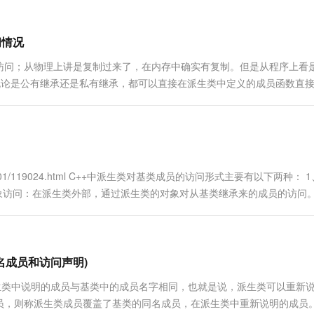
问情况
访问；从物理上讲是复制过来了，在内存中确实有复制。但是从程序上看
，无论是公有继承还是私有继承，都可以直接在派生类中定义的成员函数直
继承，在派生类中定义的成员函数都不能直接访问基类的私有成员，只能通过
e/2010/07/01/119024.html C++中派生类对基类成员的访问形式主要有以下两种：
象访问：在派生类外部，通过派生类的对象对从基类继承来的成员的访问
.
名成员和访问声明)
许在派生类中说明的成员与基类中的成员名字相同，也就是说，派生类可以重新
员，则称派生类成员覆盖了基类的同名成员，在派生类中重新说明的成员