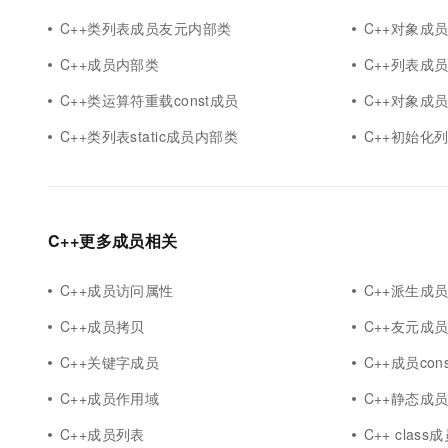
C++类列表成员友元内部类
C++对象成
C++成员内部类
C++列表成
C++类运算符重载const成员
C++对象成
C++类列表static成员内部类
C++初始化
C++更多成员相关
C++成员访问属性
C++派生成
C++成员拷贝
C++友元成
C++关键字成员
C++成员cons
C++成员作用域
C++静态成
C++成员列表
C++ class