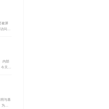
是被屏
接访问。
基类的
 1、内部
。今天给
说明与基
。为了