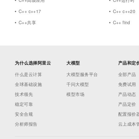
C++高级应用
C++运行时
C++ c++17
C++ c++20
C++共享
C++ find
为什么选择阿里云
大模型
产品和定
什么是云计算
大模型服务平台
全部产品
全球基础设施
千问大模型
免费试用
技术领先
模型市场
产品动态
稳定可靠
产品定价
安全合规
配置报价
分析师报告
云上成本