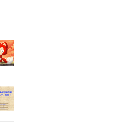
文戏情感细腻自然，动作戏激烈拳拳到肉，实现更强表演能力
支持中英文自由切换，具备更强的噪声鲁棒性
ernetes 版 ACK
云聚AI 严选权益
AI 原生数据库服务发布
SSL 证书
，一键激活高效办公新体验
理容器应用的 K8s 服务
精选AI产品，从模型到应用全链提效
Agent 数据网关
堡垒机
AI 用量加速计划
云原生数据库 PolarDB
应用
防火墙
、识别商机，让客服更高效、服务更出色。
新老同享，达量后返
Agentic Database 发布
千问办公
主机安全
NEW
的智能体编程平台
一站式AI生产力平台
AI 应用及服务市场
伶鹊
企业级人与Agent协作平台，接入和调度多个数字员工
智能客服平台，对话机器人、对话分析、智能外呼
AI 应用
大模型服务平台百炼 - 全妙
大模型
应用创作平台
多模态内容创作工具，已接入 DeepSeek
自然语言处理
数据标注
机器学习
息提取
与 AI 智能体进行实时音视频通话
从文本、图片、视频中提取结构化的属性信息
构建支持视频理解的 AI 音视频实时通话应用