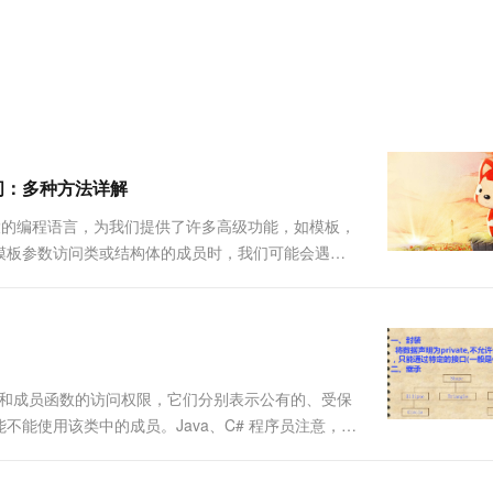
服务生态伙伴
视觉 Coding、空间感知、多模态思考等全面升级
1M上下文，专为长程任务能力而生
云工开物
企业应用
Works
Night Plan 支持 Qwen 3.8-Max
云原生大数据计算服务 MaxCompute
AI 办公
容器服务 Kub
NEW
Red Hat
30+ 款产品免费体验
Data Agent 驱动的一站式 Data+AI 开发治理平台
夜间 5 折，Qwen/Meoo/TokenPlan 客户专享
面向分析的企业级SaaS模式云数据仓库
AI智能应用
提供一站式管
科研合作
ERP
堂（旗舰版）
SUSE
智能客服
AI 应用构建
大模型原生
CRM
防护产品
2个月
自动承接线索
建站小程序
Qoder
大模型服务平台百炼-应用模版
OA 办公系统
HOT
NEW
面向真实软件
个人版上线、团队版降价；千问3.8-Max首发发尝鲜
丰富多元化的应用模版和解决方案
力提升
财税管理
模板建站
访问：多种方法详解
万有无界
大模型服务平台百炼-智能体
400电话
定制建站
作为一种强大的编程语言，为我们提供了许多高级功能，如模板，
的模型效果
灵活可视化地构建企业级 Agent
模板参数访问类或结构体的成员时，我们可能会遇到
方案
广告营销
模板小程序
 1.1 C++模板的基本概念 C++模板是一种允许
秒悟
人工智能平台 PAI
定制小程序
云端极速 AI 
新一代 AI 视频生成模型，深度适配广告营销等场景
AI Native 的算法工程平台，一站式完成建模、训练、推理服务部署
APP 开发
建站系统
来控制成员变量和成员函数的访问权限，它们分别表示公有的、受保
能使用该类中的成员。Java、C# 程序员注意，
AI 应用
10分钟微调：让0.6B模型媲美235B模
多模态数据信
的成员，不能修饰类，C++中的类没有共有私有之分。在类的内部
型
依托云原生高可用架构,实现Dify私有化部署
用1%尺寸在特定领域达到大模型90%以上效果