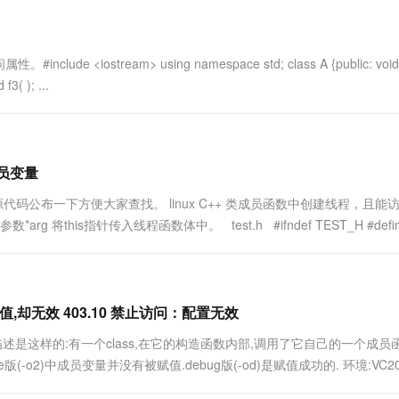
一个 AI 助手
超强辅助，Bol
即刻拥有 DeepSeek-R1 满血版
在企业官网、通讯软件中为客户提供 AI 客服
多种方案随心选，轻松解锁专属 DeepSeek
tream> using namespace std; class A {public: void f1
 f3( ); ...
成员变量
码公布一下方便大家查找。 linux C++ 类成员函数中创建线程，且能
this指针传入线程函数体中。 test.h #ifndef TEST_H #defi
却无效 403.10 禁止访问：配置无效
字描述是这样的:有一个class,在它的构造函数内部,调用了它自己的一个成员
o2)中成员变量并没有被赋值.debug版(-od)是赋值成功的. 环境:VC20