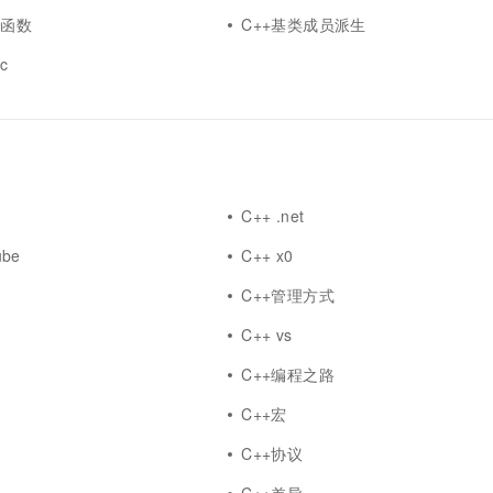
态函数
C++基类成员派生
c
C++ .net
ube
C++ x0
C++管理方式
C++ vs
C++编程之路
答
C++宏
C++协议