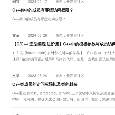
问答
2024-05-17
来自：开发者社区
大数据开发治理平台 Data
AI 产品 免费试用
网络
安全
云开发大赛
Tableau 订阅
C++类中的成员有哪些访问权限？
1亿+ 大模型 tokens 和 
可观测
入门学习赛
中间件
AI空中课堂在线直播课
C++类中的成员有哪些访问权限？
云防火墙
140+云产品 免费试用
大模型服务
上云与迁云
云原生的云上边界网络安全
产品新客免费试用，最长1
数据库
生态解决方案
千问AI平台-Token Plan
文章
2024-03-26
来自：开发者社区
企业出海
大模型ACA认证体验
大数据计算
助力企业全员 AI 认知与能
行业生态解决方案
【C/C++ 泛型编程 进阶篇】C++中的模板参数与成员
政企业务
媒体服务
千问AI平台-模型体验
开发者生态解决方案
1. 引言 (Introduction) 在计算机科学的世界中，C++
在线体验全尺寸、多种模态
企业服务与云通信
使我们能够编写更加通用和高效的代码。但是，当我们尝试使用
AI 开发和 AI 应用解决
一些挑战。本章将介绍这些挑战，并为读者提供一个全面的背景知识。
Happy 系列大模型
域名与网站
程序员创建一个可以用多种数据类...
文章
2023-08-24
来自：开发者社区
终端用户计算
C++类成员的访问权限以及类的封装
Serverless
大模型解决方案
C++通过 public、protected、private 三个关键字
护的、私有的，被称为成员访问限定符。所谓访问权限，就是你能不
开发工具
快速部署 Dify，高效搭建 
C++ 中的 public、private、protected 只能修饰类
迁移与运维管理
（定义类的代码内部），无....