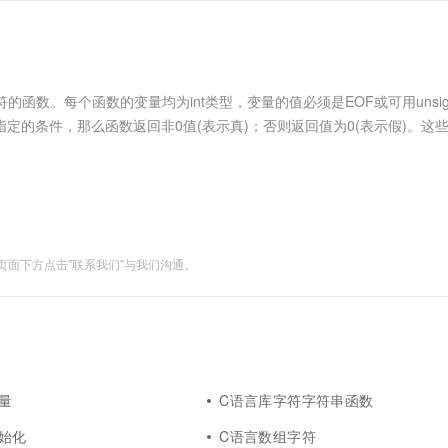
服务生态伙伴
视觉 Coding、空间感知、多模态思考等全面升级
1M上下文，专为长程任务能力而生
云工开物
企业应用
Works
Night Plan 支持 Qwen 3.8-Max
云原生大数据计算服务 MaxCompute
AI 办公
容器服务 Kub
NEW
Red Hat
30+ 款产品免费体验
Data Agent 驱动的一站式 Data+AI 开发治理平台
夜间 5 折，Qwen/Meoo/TokenPlan 客户专享
面向分析的企业级SaaS模式云数据仓库
AI智能应用
提供一站式管
科研合作
ERP
堂（旗舰版）
SUSE
智能客服
AI 应用构建
大模型原生
CRM
试字符的函数。每个函数的变量均为int类型，变量的值必须是EOF或可用unsig
防护产品
2个月
自动承接线索
建站小程序
所指定的条件，那么函数返回非0值(表示真)；否则返回值为0(表示假)。这
Qoder
大模型服务平台百炼-应用模版
OA 办公系统
HOT
NEW
面向真实软件
个人版上线、团队版降价；千问3.8-Max首发发尝鲜
丰富多元化的应用模版和解决方案
力提升
财税管理
模板建站
万有无界
大模型服务平台百炼-智能体
400电话
定制建站
的模型效果
灵活可视化地构建企业级 Agent
方案
广告营销
模板小程序
秒悟
人工智能平台 PAI
面下方点击"联系我们"与我们沟通。
定制小程序
云端极速 AI 
新一代 AI 视频生成模型，深度适配广告营销等场景
AI Native 的算法工程平台，一站式完成建模、训练、推理服务部署
APP 开发
建站系统
AI 应用
10分钟微调：让0.6B模型媲美235B模
多模态数据信
量
C语言库字符字符串函数
型
依托云原生高可用架构,实现Dify私有化部署
始化
C语言数组字符
用1%尺寸在特定领域达到大模型90%以上效果