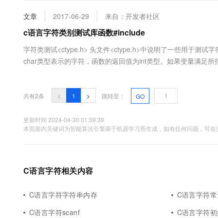
入探索 C 语言：变量名、变量 + 函数声明 vs 函数定义 ....
大数据开发治理平台 Data
AI 产品 免费试用
网络
安全
云开发大赛
Tableau 订阅
文章
2017-06-29
来自：开发者社区
1亿+ 大模型 tokens 和 
可观测
入门学习赛
中间件
c语言字符类别测试库函数#include
AI空中课堂在线直播课
云防火墙
140+云产品 免费试用
大模型服务
上云与迁云
字符类测试<ctype.h> 头文件<ctype.h>中说明了一些用于测
云原生的云上边界网络安全
产品新客免费试用，最长1
数据库
生态解决方案
char类型表示的字符，函数的返回值为int类型。如果变量满足
千问AI平台-Token Plan
企业出海
大模型ACA认证体验
大数据计算
括2.1～2.11。 在7位ASCII字符集中，可打印字符是从0x20(....
助力企业全员 AI 认知与能
行业生态解决方案
政企业务
媒体服务
千问AI平台-模型体验
共有2条
<
1
>
跳转至：
GO
开发者生态解决方案
在线体验全尺寸、多种模态
企业服务与云通信
AI 开发和 AI 应用解决
更新时间 2024-04-30 01:09:39
Happy 系列大模型
本页面内关键词为智能算法引擎基于机器学习所生成，如有任何问题，可在页
域名与网站
终端用户计算
Serverless
C语言字符相关内容
大模型解决方案
开发工具
快速部署 Dify，高效搭建 
C语言字符字符串内存
C语言字符常
迁移与运维管理
C语言字符scanf
C语言字符初