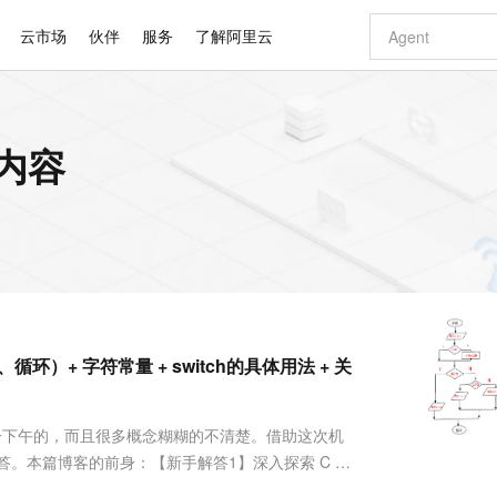
云市场
伙伴
服务
了解阿里云
AI 特惠
数据与 API
成为产品伙伴
企业增值服务
最佳实践
价格计算器
AI 场景体
基础软件
产品伙伴合
阿里云认证
市场活动
配置报价
大模型
关内容
自助选配和估算价格
步到位
智启 AI 普惠权益
产品生态集成认证中心
企业支持计划
云上春晚
域名与网站
Qwen Audio：打造专属 AI 语音助手
千问官方 MaaS 平台，为开发者和 Agent 而生，新用户赠送 1 亿 + tokens 额度
一句话生成原生
AI Coding
阿里云Maa
2026 阿里云
云服务器 E
为企业打
数据集
Windows
大模型认证
模型
NEW
NEW
格式还原
值低价云产品抢先购
至高享 1亿+免费 tokens，加速 Al 应用落地
提供智能易用的域名与建站服务
Qwen-Audio-3.0-Realtime 端到端实时语音角色扮演
输入一句话想法,
智能编程，一键
安全可靠、
产品生态伙伴
专家技术服务
云上奥运之旅
弹性计算合作
阿里云中企出
手机三要素
宝塔 Linux
全部认证
价格优势
开源旗舰模型
即刻拥有 DeepSeek-V4-Pro
阿里云 OPC 创新助力计划
千问大模型
一键部署幻兽
AI 电商营销
对象存储 O
大模型
产品生态伙伴工作台
企业增值服务台
云栖战略参考
云存储合作计
云栖大会
身份实名认证
CentOS
训练营
推动算力普惠，释放技术红利
最高返9万
真正可用的 1M 上下文,一次完成代码全链路开发
快速构建应用程序和网站，即刻迈出上云第一步
轻松解锁专属 DeepSeek-V4-Pro
至高百万元 Token 补贴，加速一人公司成长
多元化、高性能、安全可靠的大模型服务
一键购买专属
从图文生成到
云上的中国
数据库合作计
活动全景
短信
Docker
图片和
自进化智能体
5 分钟轻松部署专属 QwenPaw
Token Plan 模型订阅计划
数字证书管理服务（原SSL证书）
高效搭建 AI
AI 广告创作
无影云电脑
企业成长
NEW
HOT
信息公告
看见新力量
云网络合作计
OCR 文字识别
JAVA
越聪明
证享300元代金券
全托管，含MySQL、PostgreSQL、SQL Server、MariaDB多引擎
Qwen3.8-Max 首发尝鲜，限时加量 10 倍，夜间低至2折
实现全站HTTPS，呈现可信的WEB访问
从聊天伙伴进化为能主动干活的本地数字员工
图文、视频一
随时随地安
Kimi-K3
HappyHors
NEW
魔搭 Mode
loud
服务实践
官网公告
）+ 字符常量 + switch的具体用法 + 关
Kimi 最新旗舰模型，长程编程与推理利器
让文字生成流
金融模力时刻
Salesforce O
版
发票查验
全能环境
Claude Code + GStack 打造工程团队
千问办公，限时限量积分加倍
Qoder
低代码高效构
AI 建站
短信服务
型
NEW
作计划
计划
创新中心
魔搭 ModelSc
健康状态
理服务
让AI从“聊天伙伴”进化为能干活的“数字员工”
安装技能 GStack，拥有专属 AI 工程团队
你的AI工作搭子，覆盖日常办公高频场景
面向真实软件的智能体编程平台
0 代码专业建
客户案例
天气预报查询
操作系统
Deepseek-v4-pro
HappyHors
态合作计划
一下午的，而且很多概念糊糊的不清楚。借助这次机
态智能体模型
旗舰 MoE 大模型，百万上下文与顶尖推理能力
图生视频，流
同享
万小智 AI 建站低至 15元/月
Qoder CN
AI 短剧/漫剧
云原生数据库 
快递物流查询
WordPress
成为服务伙
高校合作
答。本篇博客的前身：【新手解答1】深入探索 C 语
点，立即开启云上创新
覆盖公网/内网、递归/权威、移动APP等全场景解析服务
送.CN域名，送备案服务码
基于千问大模型等，支持代码智能生成、研发智能问答
AI助力短剧
GLM-5.2
Wan2.7-T
.c 文件）、头文件（.h 文件）+ 库【新手解答2】深
Ubuntu