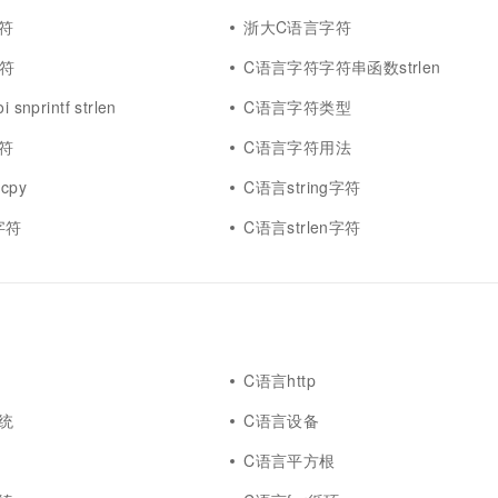
一个 AI 助手
超强辅助，Bol
符
浙大C语言字符
即刻拥有 DeepSeek-R1 满血版
在企业官网、通讯软件中为客户提供 AI 客服
多种方案随心选，轻松解锁专属 DeepSeek
字符
C语言字符字符串函数strlen
nprintf strlen
C语言字符类型
符
C语言字符用法
cpy
C语言string字符
字符
C语言strlen字符
C语言http
统
C语言设备
C语言平方根