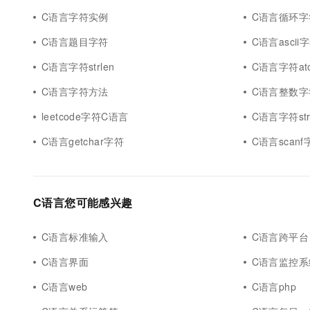
10 分钟在聊天系统中增加
专有云
C语言字符实例
C语言循环字
C语言题目字符
C语言ascii
C语言字符strlen
C语言字符atoi s
C语言字符方法
C语言整数字
leetcode字符C语言
C语言字符str
C语言getchar字符
C语言scanf
C语言您可能感兴趣
C语言标准输入
C语言跨平台
C语言界面
C语言监控系
C语言web
C语言php