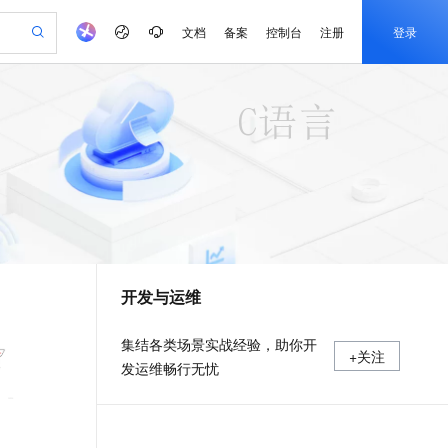
文档
备案
控制台
注册
登录
验
作计划
器
AI 活动
专业服务
服务伙伴合作计划
开发者社区
加入我们
产品动态
服务平台百炼
阿里云 OPC 创新助力计划
一站式生成采购清单，支持单品或批量购买
可编辑精美 PPT 文稿
S产品伙伴计划（繁花）
峰会
CS
造的大模型服务与应用开发平台
Agency Agents：拥有专属领域专家
AI 生产力先锋
Al MaaS 服务伙伴赋能合作
域名
博文
Careers
至高可申请百万元
Qwen3.8-Max 模型上线
 轻松生成专业的 PPT
开启高性价比 AI 编程新体验
弹性可伸缩的云计算服务
先锋实践拓展 AI 生产力的边界
多领域专家智能体,一键组建 AI 虚拟交付团队
Token 补贴，五大权
计划
海大会
伙伴信用分合作计划
商标
问答
社会招聘
益加速 OPC 成功
帕鲁游戏服务器
SS
HappyHorse 打造一站式影视创作平台
飞天发布时刻
HOT
Open Search 向量检索版支
划
备案
电子书
校园招聘
联机服务器，轻松开启游戏
视频创作，一键激活电商全链路生产力
稳定、安全、高性价比、高性能的云存储服务
所见，即是所愿
持视频检索 Pipeline 功能
可视化编排打通从文字构思到成片全链路闭环
更多支持
划
公司注册
镜像站
视频生成
语音识别与合成
 智能体与工作流应用
漫剧工坊：一站式动画创作平台
AI 实训营
应用身份服务 (IDaaS)
合作伙伴培训与认证
开发与运维
划
上云迁移
站生成，高效打造优质广告素材
全接入的云上超级电脑
通过阿里云百炼高效搭建AI应用,助力高效开发
快速生产连贯的高质量长漫剧
从基础到进阶，Agent 创客手把手教你
OpenClaw 管理能力上线
e-1.1-T2V
Qwen3-TTS-Flash
lScope
我要反馈
查询合作伙伴
畅细腻的高质量视频
离线语音合成大模型，多语言方言自适应，低延迟高稳定
n Alibaba Cloud ISV 合作
代维服务
建企业门户网站
10 分钟搭建微信、支付宝小程序
MaxCompute MaxFrame 提
集结各类场景实战经验，助你开
+关注
创新加速
ope
登录合作伙伴管理后台
我要建议
站，无忧落地极速上线
以可视化方式快速构建移动和 PC 门户网站
国内短信简单易用，安全可靠，秒级触达，全球覆盖200+国家和地区。
高效部署网站，快速应用到小程序
供自动弹性内存功能
发运维畅行无忧
e-1.1-I2V
Cosyvoice-V3-Flash
安全
畅自然，细节丰富
高表现力语音合成大模型，语音克隆听感自然
我要投诉
PolarDB
上云场景组合购
Milvus 弹性伸缩功能新增节
伴
漫剧创作，剧本、分镜、视频高效生成
100%兼容MySQL、PostgreSQL，兼容Oracle，支持集中和分布式
覆盖90%+业务场景，专享组合折扣价
点支持范围
2V
VPN
Fun-ASR