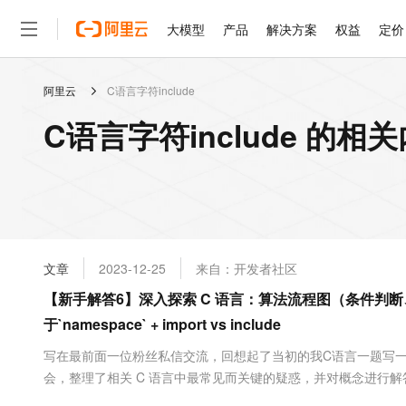
大模型
产品
解决方案
权益
定价
阿里云
C语言字符include
大模型
产品
解决方案
权益
定价
云市场
伙伴
服务
了解阿里云
精选产品
精选解决方案
普惠上云
产品定价
精选商城
成为销售伙伴
售前咨询
为什么选择阿里云
千问AI平台
C语言字符include 的相
了解云产品的定价详情
大模型服务平台百炼
睿译宝，AI翻译排版一
普惠上云 官方力荐
分销伙伴
在线服务
网站建设
什么是云计算
大
大模型服务与应用平台
上传文档即自动完成翻译和
云服务器38元/年起，超
咨询伙伴
多端小程序
技术领先
云上成本管理
售后服务
轻量应用服务器
GLM-5.2：长任务时代
官方推荐返现计划
大模型
精选产品
精选解决方案
Salesforce 国际版订阅
稳定可靠
管理和优化成本
推荐新用户得奖励，单订单
销售伙伴合作计划
自助服务
友盟天域
安全合规
人工智能与机器学习
AI
文本生成
云数据库 RDS
Hermes Agent，打造
云工开物
无影生态合作计划
在线服务
文章
2023-12-25
来自：开发者社区
观测云
分析师报告
自主进化，持久记忆，越用
高校专属算力普惠，学生认
计算
互联网应用开发
Qwen3.8-Max
HOT
Salesforce On Alibaba C
工单服务
【新手解答6】深入探索 C 语言：算法流程图（条件判断、循环
智能体时代全能旗舰模型
Tuya 物联网平台阿里云
研究报告与白皮书
人工智能平台 PAI
快速拥有专属 OpenClaw
大模
Consulting Partner 合
大数据
容器
于`namespace` + import vs include
免费试用
短信专区
一站式AI开发、训练和推
蓝凌 OA
Qwen3.7-Plus
AI 大模型销售与服务生
现代化应用
存储
天池大赛
写在最前面一位粉丝私信交流，回想起了当初的我C语言一题写
能看、能想、能动手的多模
云解析DNS
解决方案免费试用 新老
电子合同
会，整理了相关 C 语言中最常见而关键的疑惑，并对概念进行解
最高领取价值200元试用
安全
网络与CDN
AI 算法大赛
Qwen3-VL-Plus
言：变量名、形参 + 主调函数、被调函数 + 类和对象 + 源文件（
畅捷通