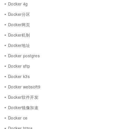
Docker 4g
Docker分区
Docker网页
Docker机制
Docker地址
Docker postgres
Docker sftp
Docker k3s
Docker websoft9
Docker软件开发
Docker镜像加速
Docker ce
Docker https