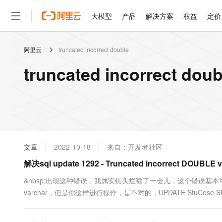
大模型
产品
解决方案
权益
定价
阿里云
truncated incorrect double
大模型
产品
解决方案
权益
定价
云市场
伙伴
服务
了解阿里云
精选产品
精选解决方案
普惠上云
产品定价
精选商城
成为销售伙伴
售前咨询
为什么选择阿里云
千问AI平台
truncated incorrect d
了解云产品的定价详情
大模型服务平台百炼
千问办公，解锁你的工作
普惠上云 官方力荐
分销伙伴
在线服务
网站建设
什么是云计算
大
大模型服务与应用平台
企业级Agent产品，直接
云服务器38元/年起，超
咨询伙伴
多端小程序
技术领先
云上成本管理
售后服务
轻量应用服务器
Agency Agents：拥
官方推荐返现计划
大模型
精选产品
精选解决方案
Salesforce 国际版订阅
稳定可靠
管理和优化成本
推荐新用户得奖励，单订单
销售伙伴合作计划
自助服务
友盟天域
安全合规
人工智能与机器学习
AI
文本生成
云数据库 RDS
HappyHorse 打造一
云工开物
无影生态合作计划
在线服务
文章
2022-10-18
来自：开发者社区
观测云
分析师报告
高校专属算力普惠，学生认
计算
互联网应用开发
Qwen3.8-Max
HOT
Salesforce On Alibaba C
工单服务
解决sql update 1292 - Truncated incorrect DOUBLE v
智能体时代全能旗舰模型
Tuya 物联网平台阿里云
研究报告与白皮书
人工智能平台 PAI
快速拥有专属 OpenClaw
大模
Consulting Partner 合
大数据
容器
免费试用
短信专区
一站式AI开发、训练和推
&nbsp;出现这种错误，我属实焦头烂额了一会儿，这个错误基
蓝凌 OA
Qwen3.7-Plus
AI 大模型销售与服务生
现代化应用
varchar，但是你这样进行操作，是不对的，UPDATE StuCose SET
存储
天池大赛
能看、能想、能动手的多模
云解析DNS
解决方案免费试用 新老
电子合同
Cno='60'二：你更新操作进行子查询时，需要的两个表的相同的字
最高领取价值200元试用
安全
网络与CDN
AI 算法大赛
Qwen3-VL-Plus
型，编辑但是你的stucose表中是....
畅捷通