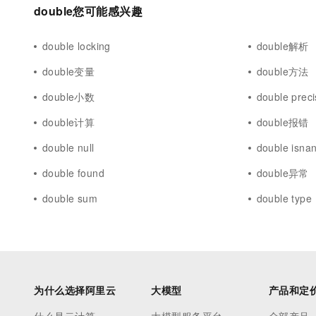
10 分钟在聊天系统中增加
double您可能感兴趣
专有云
double locking
double解析
double变量
double方法
double小数
double preci
double计算
double报错
double null
double isna
double found
double异常
double sum
double type
为什么选择阿里云
大模型
产品和定