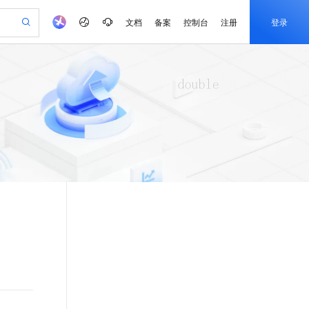
文档
备案
控制台
注册
登录
验
作计划
器
AI 活动
专业服务
服务伙伴合作计划
开发者社区
加入我们
产品动态
服务平台百炼
阿里云 OPC 创新助力计划
一站式生成采购清单，支持单品或批量购买
io：打造专属 AI 语音助手
S产品伙伴计划（繁花）
峰会
CS
造的大模型服务与应用开发平台
一句话生成原生可编辑精美 PPT 文稿
AI 生产力先锋
Al MaaS 服务伙伴赋能合作
域名
博文
Careers
至高可申请百万元
Qwen3.8-Max 模型上线
开启高性价比 AI 编程新体验
弹性可伸缩的云计算服务
Qwen-Audio-3.0-Realtime 端到端实时语音角色扮演
输入一句话想法, 轻松生成专业的 PPT
先锋实践拓展 AI 生产力的边界
Token 补贴，五大权
计划
海大会
伙伴信用分合作计划
商标
问答
社会招聘
益加速 OPC 成功
eek-V4-Pro
SS
一键部署幻兽帕鲁游戏服务器
飞天发布时刻
HOT
Open Search 向量检索版支
划
备案
电子书
校园招聘
pSeek-V4-Pro
视频创作，一键激活电商全链路生产力
稳定、安全、高性价比、高性能的云存储服务
一键购买专属联机服务器，轻松开启游戏
所见，即是所愿
持视频检索 Pipeline 功能
更多支持
划
公司注册
镜像站
视频生成
语音识别与合成
专属 QwenPaw
漫剧工坊：一站式动画创作平台
AI 实训营
HOT
应用身份服务 (IDaaS)
合作伙伴培训与认证
划
上云迁移
站生成，高效打造优质广告素材
全接入的云上超级电脑
从聊天伙伴进化为能主动干活的本地数字员工
快速生产连贯的高质量长漫剧
从基础到进阶，Agent 创客手把手教你
OpenClaw 管理能力上线
e-1.1-T2V
Qwen3-TTS-Flash
lScope
我要反馈
查询合作伙伴
畅细腻的高质量视频
离线语音合成大模型，多语言方言自适应，低延迟高稳定
n Alibaba Cloud ISV 合作
代维服务
建企业门户网站
10 分钟搭建微信、支付宝小程序
MaxCompute MaxFrame 提
创新加速
ope
登录合作伙伴管理后台
我要建议
站，无忧落地极速上线
以可视化方式快速构建移动和 PC 门户网站
国内短信简单易用，安全可靠，秒级触达，全球覆盖200+国家和地区。
高效部署网站，快速应用到小程序
供自动弹性内存功能
e-1.1-I2V
Cosyvoice-V3-Flash
安全
畅自然，细节丰富
高表现力语音合成大模型，语音克隆听感自然
我要投诉
PolarDB
上云场景组合购
Milvus 弹性伸缩功能新增节
伴
漫剧创作，剧本、分镜、视频高效生成
100%兼容MySQL、PostgreSQL，兼容Oracle，支持集中和分布式
覆盖90%+业务场景，专享组合折扣价
点支持范围
2V
VPN
Fun-ASR