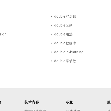
一个 AI 助手
超强辅助，Bol
即刻拥有 DeepSeek-R1 满血版
在企业官网、通讯软件中为客户提供 AI 客服
多种方案随心选，轻松解锁专属 DeepSeek
double浮点数
double区别
sion
double用法
double数据库
n
double q-learning
double字节数
价
技术内容
权益
服