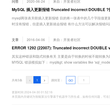
问答
2020-06-24
来自：开发者社区
大数据开发治理平台 Data
AI 产品 免费试用
网络
安全
云开发大赛
Tableau 订阅
MySQL 插入更新报错 Truncated incorrect DOUBLE 
1亿+ 大模型 tokens 和 
可观测
入门学习赛
中间件
AI空中课堂在线直播课
mysql两张表关联插入更新报错 目的将一张表中的几个字段值更新到另
云防火墙
140+云产品 免费试用
大模型服务
时没有报错，但是插入更新就会报错 有什么方法可以解决报错问题，实现数据的插入或
上云与迁云
云原生的云上边界网络安全
产品新客免费试用，最长1
数据库
生态解决方案
千问AI平台-Token Plan
企业出海
大模型ACA认证体验
大数据计算
文章
2016-04-06
来自：开发者社区
助力企业全员 AI 认知与能
行业生态解决方案
政企业务
媒体服务
千问AI平台-模型体验
ERROR 1292 (22007): Truncated incorrect DOUBLE 
开发者生态解决方案
在线体验全尺寸、多种模态
企业服务与云通信
其实这种错误和隐式转换有关 主要是由于转换的时候不能转换为期望的
AI 开发和 AI 应用解决
MYSQL 错误模拟如下： myql&gt; show variables like 'sql_mode%'; +-------
Happy 系列大模型
域名与网站
终端用户计算
共有3条
<
1
>
跳转至：
GO
Serverless
大模型解决方案
更新时间 2024-04-30 01:52:16
开发工具
本页面内关键词为智能算法引擎基于机器学习所生成，如有任何问题，可在页
快速部署 Dify，高效搭建 
迁移与运维管理