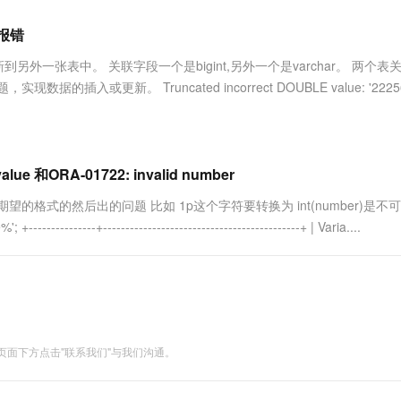
服务生态伙伴
视觉 Coding、空间感知、多模态思考等全面升级
1M上下文，专为长程任务能力而生
云工开物
企业应用
Works
Night Plan 支持 Qwen 3.8-Max
云原生大数据计算服务 MaxCompute
AI 办公
容器服务 Kub
NEW
Red Hat
?报错
30+ 款产品免费体验
Data Agent 驱动的一站式 Data+AI 开发治理平台
夜间 5 折，Qwen/Meoo/TokenPlan 客户专享
面向分析的企业级SaaS模式云数据仓库
AI智能应用
提供一站式管
科研合作
ERP
堂（旗舰版）
SUSE
外一张表中。 关联字段一个是bigint,另外一个是varchar。 两个表
智能客服
AI 应用构建
大模型原生
CRM
更新。 Truncated incorrect DOUBLE value: '22256
防护产品
2个月
自动承接线索
建站小程序
Qoder
大模型服务平台百炼-应用模版
OA 办公系统
HOT
NEW
面向真实软件
个人版上线、团队版降价；千问3.8-Max首发发尝鲜
丰富多元化的应用模版和解决方案
力提升
财税管理
模板建站
万有无界
大模型服务平台百炼-智能体
value 和ORA-01722: invalid number
400电话
定制建站
的模型效果
灵活可视化地构建企业级 Agent
格式的然后出的问题 比如 1p这个字符要转换为 int(number)是不
方案
广告营销
模板小程序
--------+--------------------------------------------+ | Varia....
秒悟
人工智能平台 PAI
定制小程序
云端极速 AI 
新一代 AI 视频生成模型，深度适配广告营销等场景
AI Native 的算法工程平台，一站式完成建模、训练、推理服务部署
APP 开发
建站系统
面下方点击"联系我们"与我们沟通。
AI 应用
10分钟微调：让0.6B模型媲美235B模
多模态数据信
型
依托云原生高可用架构,实现Dify私有化部署
用1%尺寸在特定领域达到大模型90%以上效果