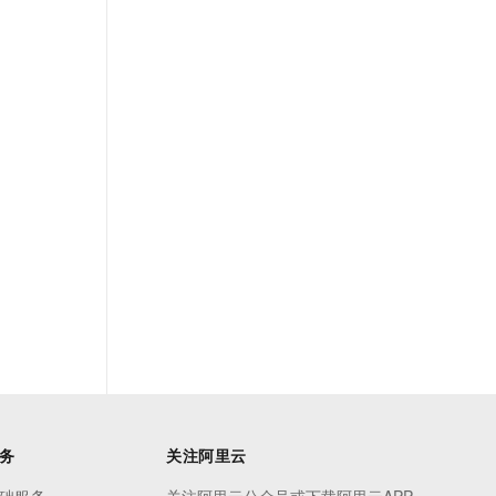
t.diy 一步搞定创意建站
构建大模型应用的安全防护体系
通过自然语言交互简化开发流程,全栈开发支持
通过阿里云安全产品对 AI 应用进行安全防护
务
关注阿里云