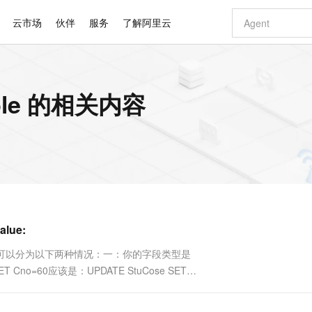
云市场
伙伴
服务
了解阿里云
AI 特惠
数据与 API
成为产品伙伴
企业增值服务
最佳实践
价格计算器
AI 场景体
基础软件
产品伙伴合
阿里云认证
市场活动
配置报价
大模型
ouble 的相关内容
自助选配和估算价格
新方式
睿译宝，AI翻译排版一步到位
智启 AI 普惠权益
产品生态集成认证中心
企业支持计划
云上春晚
域名与网站
千问官方 MaaS 平台，为开发者和 Agent 而生，新用户赠送 1 亿 + tokens 额度
Qwen Aud
AI Coding
阿里云Maa
2026 阿里云
云服务器 E
为企业打
数据集
Windows
大模型认证
模型
NEW
NEW
交付可用成果
值低价云产品抢先购
上传文档即自动完成翻译和格式还原
至高享 1亿+免费 tokens，加速 Al 应用落地
提供智能易用的域名与建站服务
智能编程，一键
安全可靠、
产品生态伙伴
专家技术服务
云上奥运之旅
弹性计算合作
阿里云中企出
手机三要素
宝塔 Linux
全部认证
价格优势
有专属领域专家
GLM-5.2：长任务时代开源旗舰模型
阿里云 OPC 创新助力计划
千问大模型
即刻拥有 DeepS
AI 电商营销
对象存储 O
大模型
产品生态伙伴工作台
企业增值服务台
云栖战略参考
云存储合作计
云栖大会
身份实名认证
CentOS
训练营
推动算力普惠，释放技术红利
最高返9万
多领域专家智能体,一键组建 AI 虚拟交付团队
快速构建应用程序和网站，即刻迈出上云第一步
至高百万元 Token 补贴，加速一人公司成长
多元化、高性能、安全可靠的大模型服务
真正可用的 1M 上下文,一次完成代码全链路开发
轻松解锁专属 Dee
从图文生成到
云上的中国
数据库合作计
活动全景
短信
Docker
图片和
站式影视创作平台
Hermes Agent，打造自进化智能体
Token Plan 模型订阅计划
数字证书管理服务（原SSL证书）
5 分钟轻松部署
AI 广告创作
无影云电脑
企业成长
NEW
信息公告
看见新力量
云网络合作计
OCR 文字识别
JAVA
证享300元代金券
可视化编排打通从文字构思到成片全链路闭环
全托管，含MySQL、PostgreSQL、SQL Server、MariaDB多引擎
自主进化，持久记忆，越用越聪明
Qwen3.8-Max 首发尝鲜，限时加量 10 倍，夜间低至2折
实现全站HTTPS，呈现可信的WEB访问
图文、视频一
随时随地安
Kimi-K3
HappyHors
NEW
魔搭 Mode
loud
服务实践
官网公告
alue:
Kimi 最新旗舰模型，长程编程与推理利器
让文字生成流
金融模力时刻
Salesforce O
版
发票查验
全能环境
Claude Code + GStack 打造工程团队
千问办公，限时限量积分加倍
Qoder
低代码高效构
AI 建站
短信服务
型
NEW
作计划
计划
创新中心
魔搭 ModelSc
健康状态
理服务
让AI从“聊天伙伴”进化为能干活的“数字员工”
安装技能 GStack，拥有专属 AI 工程团队
你的AI工作搭子，覆盖日常办公高频场景
面向真实软件的智能体编程平台
0 代码专业建
本可以分为以下两种情况：一：你的字段类型是
客户案例
天气预报查询
操作系统
Deepseek-v4-pro
HappyHors
态合作计划
 Cno=60应该是：UPDATE StuCose SET
态智能体模型
旗舰 MoE 大模型，百万上下文与顶尖推理能力
图生视频，流
同享
万小智 AI 建站低至 15元/月
Qoder CN
AI 短剧/漫剧
云原生数据库 
快递物流查询
WordPress
成为服务伙
段的类型不同，比如你的cose表中的Cno是int类
高校合作
点，立即开启云上创新
覆盖公网/内网、递归/权威、移动APP等全场景解析服务
送.CN域名，送备案服务码
基于千问大模型等，支持代码智能生成、研发智能问答
AI助力短剧
GLM-5.2
Wan2.7-T
Ubuntu