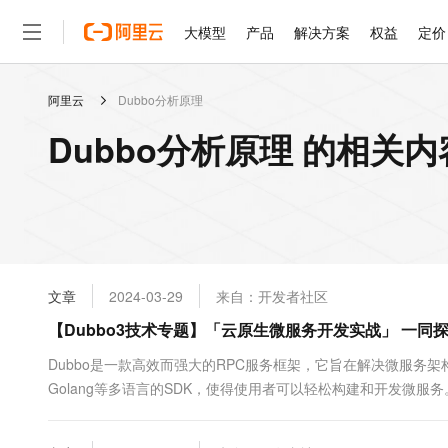
大模型
产品
解决方案
权益
定价
阿里云
Dubbo分析原理
大模型
产品
解决方案
权益
定价
云市场
伙伴
服务
了解阿里云
精选产品
精选解决方案
普惠上云
产品定价
精选商城
成为销售伙伴
售前咨询
为什么选择阿里云
千问AI平台
Dubbo分析原理 的相关内
了解云产品的定价详情
大模型服务平台百炼
睿译宝，AI翻译排版一
普惠上云 官方力荐
分销伙伴
在线服务
网站建设
什么是云计算
大
大模型服务与应用平台
上传文档即自动完成翻译和
云服务器38元/年起，超
咨询伙伴
多端小程序
技术领先
云上成本管理
售后服务
轻量应用服务器
GLM-5.2：长任务时代
官方推荐返现计划
大模型
精选产品
精选解决方案
Salesforce 国际版订阅
稳定可靠
管理和优化成本
推荐新用户得奖励，单订单
销售伙伴合作计划
自助服务
友盟天域
安全合规
人工智能与机器学习
AI
文本生成
云数据库 RDS
Hermes Agent，打造
云工开物
无影生态合作计划
在线服务
文章
2024-03-29
来自：开发者社区
观测云
分析师报告
自主进化，持久记忆，越用
高校专属算力普惠，学生认
计算
互联网应用开发
Qwen3.8-Max
HOT
Salesforce On Alibaba C
工单服务
【Dubbo3技术专题】「云原生微服务开发实战」 一同
智能体时代全能旗舰模型
Tuya 物联网平台阿里云
研究报告与白皮书
人工智能平台 PAI
快速拥有专属 OpenClaw
大模
Consulting Partner 合
大数据
容器
免费试用
短信专区
一站式AI开发、训练和推
Dubbo是一款高效而强大的RPC服务框架，它旨在解决微服务架
蓝凌 OA
Qwen3.7-Plus
AI 大模型销售与服务生
现代化应用
Golang等多语言的SDK，使得使用者可以轻松构建和开发微服
存储
天池大赛
能看、能想、能动手的多模
云解析DNS
解决方案免费试用 新老
电子合同
Dubbo独有的身临其境的服务治理特验为主导，以提高开发人
最高领取价值200元试用
安全
网络与CDN
AI 算法大赛
Qwen3-VL-Plus
具来优化开发流程。 RPC服务介绍 在当前互联网服务时代...
畅捷通