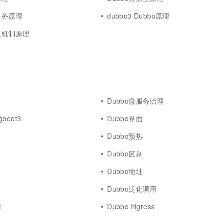
一个 AI 助手
超强辅助，Bol
即刻拥有 DeepSeek-R1 满血版
服务原理
dubbo3 Dubbo原理
在企业官网、通讯软件中为客户提供 AI 客服
多种方案随心选，轻松解锁专属 DeepSeek
适应机制原理
Dubbo微服务治理
gboot3
Dubbo界面
Dubbo预热
Dubbo区别
Dubbo地址
Dubbo泛化调用
据
Dubbo higress