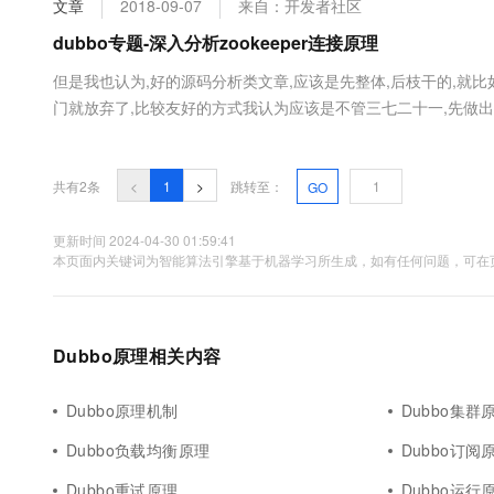
文章
2018-09-07
来自：开发者社区
大数据开发治理平台 Data
AI 产品 免费试用
网络
安全
云开发大赛
Tableau 订阅
dubbo专题-深入分析zookeeper连接原理
1亿+ 大模型 tokens 和 
可观测
入门学习赛
中间件
AI空中课堂在线直播课
但是我也认为,好的源码分析类文章,应该是先整体,后枝干的,就
云防火墙
140+云产品 免费试用
大模型服务
门就放弃了,比较友好的方式我认为应该是不管三七二十一,先做出一
上云与迁云
云原生的云上边界网络安全
产品新客免费试用，最长1
数据库
种先主体,后枝干的方式.由于dubbo涉及到的知识体系(包括一些拓
生态解决方案
千问AI平台-Token Plan
企业出海
大模型ACA认证体验
大数据计算
助力企业全员 AI 认知与能
行业生态解决方案
共有2条
<
1
>
跳转至：
GO
政企业务
媒体服务
千问AI平台-模型体验
开发者生态解决方案
在线体验全尺寸、多种模态
更新时间 2024-04-30 01:59:41
企业服务与云通信
本页面内关键词为智能算法引擎基于机器学习所生成，如有任何问题，可在页
AI 开发和 AI 应用解决
Happy 系列大模型
域名与网站
终端用户计算
Dubbo原理相关内容
Serverless
大模型解决方案
Dubbo原理机制
Dubbo集群
开发工具
快速部署 Dify，高效搭建 
Dubbo负载均衡原理
Dubbo订阅
迁移与运维管理
Dubbo重试原理
Dubbo运行