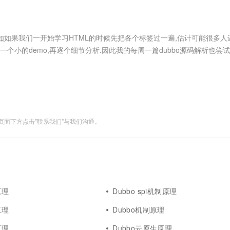
服务生态伙伴
视觉 Coding、空间感知、多模态思考等全面升级
1M上下文，专为长程任务能力而生
云工开物
企业应用
Works
Night Plan 支持 Qwen 3.8-Max
云原生大数据计算服务 MaxCompute
AI 办公
容器服务 Kub
NEW
Red Hat
30+ 款产品免费体验
Data Agent 驱动的一站式 Data+AI 开发治理平台
夜间 5 折，Qwen/Meoo/TokenPlan 客户专享
面向分析的企业级SaaS模式云数据仓库
AI智能应用
提供一站式管
科研合作
ERP
堂（旗舰版）
SUSE
比如如果我们一开始学习HTML的时候先把各个标签过一遍,估计可能很多人
智能客服
AI 应用构建
大模型原生
CRM
个小的demo,再逐个细节分析.因此我的每周一篇dubbo源码解析也尝
防护产品
2个月
自动承接线索
展)比较庞大,所以根据我的估算,以目前一周一篇的形式,到....
建站小程序
Qoder
大模型服务平台百炼-应用模版
OA 办公系统
HOT
NEW
面向真实软件
个人版上线、团队版降价；千问3.8-Max首发发尝鲜
丰富多元化的应用模版和解决方案
力提升
财税管理
模板建站
万有无界
大模型服务平台百炼-智能体
400电话
定制建站
的模型效果
灵活可视化地构建企业级 Agent
面下方点击"联系我们"与我们沟通。
方案
广告营销
模板小程序
秒悟
人工智能平台 PAI
定制小程序
云端极速 AI 
新一代 AI 视频生成模型，深度适配广告营销等场景
AI Native 的算法工程平台，一站式完成建模、训练、推理服务部署
APP 开发
建站系统
原理
Dubbo spi机制原理
AI 应用
10分钟微调：让0.6B模型媲美235B模
多模态数据信
原理
Dubbo机制原理
型
依托云原生高可用架构,实现Dify私有化部署
用1%尺寸在特定领域达到大模型90%以上效果
原理
Dubbo云原生原理