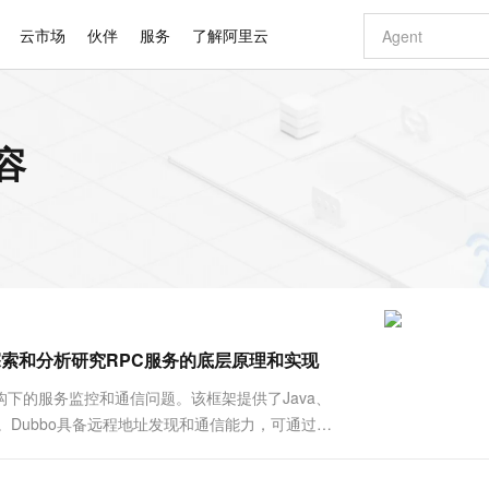
云市场
伙伴
服务
了解阿里云
AI 特惠
数据与 API
成为产品伙伴
企业增值服务
最佳实践
价格计算器
AI 场景体
基础软件
产品伙伴合
阿里云认证
市场活动
配置报价
大模型
容
自助选配和估算价格
步到位
智启 AI 普惠权益
产品生态集成认证中心
企业支持计划
云上春晚
域名与网站
Qwen Audio：打造专属 AI 语音助手
千问官方 MaaS 平台，为开发者和 Agent 而生，新用户赠送 1 亿 + tokens 额度
一句话生成原生
AI Coding
阿里云Maa
2026 阿里云
云服务器 E
为企业打
数据集
Windows
大模型认证
模型
NEW
NEW
格式还原
值低价云产品抢先购
至高享 1亿+免费 tokens，加速 Al 应用落地
提供智能易用的域名与建站服务
Qwen-Audio-3.0-Realtime 端到端实时语音角色扮演
输入一句话想法,
智能编程，一键
安全可靠、
产品生态伙伴
专家技术服务
云上奥运之旅
弹性计算合作
阿里云中企出
手机三要素
宝塔 Linux
全部认证
价格优势
开源旗舰模型
即刻拥有 DeepSeek-V4-Pro
阿里云 OPC 创新助力计划
千问大模型
一键部署幻兽
AI 电商营销
对象存储 O
大模型
产品生态伙伴工作台
企业增值服务台
云栖战略参考
云存储合作计
云栖大会
身份实名认证
CentOS
训练营
推动算力普惠，释放技术红利
最高返9万
真正可用的 1M 上下文,一次完成代码全链路开发
快速构建应用程序和网站，即刻迈出上云第一步
轻松解锁专属 DeepSeek-V4-Pro
至高百万元 Token 补贴，加速一人公司成长
多元化、高性能、安全可靠的大模型服务
一键购买专属
从图文生成到
云上的中国
数据库合作计
活动全景
短信
Docker
图片和
自进化智能体
5 分钟轻松部署专属 QwenPaw
Token Plan 模型订阅计划
数字证书管理服务（原SSL证书）
高效搭建 AI
AI 广告创作
无影云电脑
企业成长
NEW
HOT
信息公告
看见新力量
云网络合作计
OCR 文字识别
JAVA
越聪明
证享300元代金券
全托管，含MySQL、PostgreSQL、SQL Server、MariaDB多引擎
Qwen3.8-Max 首发尝鲜，限时加量 10 倍，夜间低至2折
实现全站HTTPS，呈现可信的WEB访问
从聊天伙伴进化为能主动干活的本地数字员工
图文、视频一
随时随地安
Kimi-K3
HappyHors
NEW
魔搭 Mode
loud
服务实践
官网公告
探索和分析研究RPC服务的底层原理和实现
Kimi 最新旗舰模型，长程编程与推理利器
让文字生成流
金融模力时刻
Salesforce O
版
发票查验
全能环境
Claude Code + GStack 打造工程团队
千问办公，限时限量积分加倍
Qoder
低代码高效构
AI 建站
短信服务
型
NEW
作计划
计划
创新中心
魔搭 ModelSc
健康状态
理服务
让AI从“聊天伙伴”进化为能干活的“数字员工”
安装技能 GStack，拥有专属 AI 工程团队
你的AI工作搭子，覆盖日常办公高频场景
面向真实软件的智能体编程平台
0 代码专业建
构下的服务监控和通信问题。该框架提供了Java、
客户案例
天气预报查询
操作系统
Deepseek-v4-pro
HappyHors
态合作计划
务。Dubbo具备远程地址发现和通信能力，可通过
态智能体模型
旗舰 MoE 大模型，百万上下文与顶尖推理能力
图生视频，流
同享
万小智 AI 建站低至 15元/月
Qoder CN
AI 短剧/漫剧
云原生数据库 
快递物流查询
WordPress
成为服务伙
员的功能性效率为目标，致力于为开发者提供最好的工
高校合作
点，立即开启云上创新
覆盖公网/内网、递归/权威、移动APP等全场景解析服务
送.CN域名，送备案服务码
基于千问大模型等，支持代码智能生成、研发智能问答
AI助力短剧
GLM-5.2
Wan2.7-T
Ubuntu