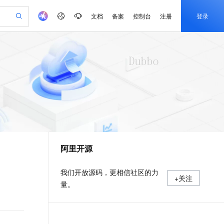
文档
备案
控制台
注册
登录
验
作计划
器
AI 活动
专业服务
服务伙伴合作计划
开发者社区
加入我们
产品动态
服务平台百炼
阿里云 OPC 创新助力计划
一站式生成采购清单，支持单品或批量购买
可编辑精美 PPT 文稿
S产品伙伴计划（繁花）
峰会
CS
造的大模型服务与应用开发平台
Agency Agents：拥有专属领域专家
AI 生产力先锋
Al MaaS 服务伙伴赋能合作
域名
博文
Careers
至高可申请百万元
Qwen3.8-Max 模型上线
 轻松生成专业的 PPT
开启高性价比 AI 编程新体验
弹性可伸缩的云计算服务
先锋实践拓展 AI 生产力的边界
多领域专家智能体,一键组建 AI 虚拟交付团队
Token 补贴，五大权
计划
海大会
伙伴信用分合作计划
商标
问答
社会招聘
益加速 OPC 成功
帕鲁游戏服务器
SS
HappyHorse 打造一站式影视创作平台
飞天发布时刻
HOT
Open Search 向量检索版支
划
备案
电子书
校园招聘
联机服务器，轻松开启游戏
视频创作，一键激活电商全链路生产力
稳定、安全、高性价比、高性能的云存储服务
所见，即是所愿
持视频检索 Pipeline 功能
可视化编排打通从文字构思到成片全链路闭环
更多支持
划
公司注册
镜像站
视频生成
语音识别与合成
 智能体与工作流应用
漫剧工坊：一站式动画创作平台
AI 实训营
应用身份服务 (IDaaS)
合作伙伴培训与认证
阿里开源
划
上云迁移
站生成，高效打造优质广告素材
全接入的云上超级电脑
通过阿里云百炼高效搭建AI应用,助力高效开发
快速生产连贯的高质量长漫剧
从基础到进阶，Agent 创客手把手教你
OpenClaw 管理能力上线
e-1.1-T2V
Qwen3-TTS-Flash
lScope
我要反馈
查询合作伙伴
畅细腻的高质量视频
离线语音合成大模型，多语言方言自适应，低延迟高稳定
n Alibaba Cloud ISV 合作
代维服务
建企业门户网站
10 分钟搭建微信、支付宝小程序
MaxCompute MaxFrame 提
我们开放源码，更相信社区的力
+关注
创新加速
ope
登录合作伙伴管理后台
我要建议
站，无忧落地极速上线
以可视化方式快速构建移动和 PC 门户网站
国内短信简单易用，安全可靠，秒级触达，全球覆盖200+国家和地区。
高效部署网站，快速应用到小程序
供自动弹性内存功能
量。
e-1.1-I2V
Cosyvoice-V3-Flash
安全
畅自然，细节丰富
高表现力语音合成大模型，语音克隆听感自然
我要投诉
PolarDB
上云场景组合购
Milvus 弹性伸缩功能新增节
伴
漫剧创作，剧本、分镜、视频高效生成
100%兼容MySQL、PostgreSQL，兼容Oracle，支持集中和分布式
覆盖90%+业务场景，专享组合折扣价
点支持范围
2V
VPN
Fun-ASR