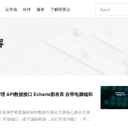
云市场
伙伴
服务
了解阿里云
AI 特惠
数据与 API
成为产品伙伴
企业增值服务
最佳实践
价格计算器
AI 场景体
基础软件
产品伙伴合
阿里云认证
市场活动
配置报价
大模型
容
自助选配和估算价格
新方式
睿译宝，AI翻译排版一步到位
智启 AI 普惠权益
产品生态集成认证中心
企业支持计划
云上春晚
域名与网站
千问官方 MaaS 平台，为开发者和 Agent 而生，新用户赠送 1 亿 + tokens 额度
Qwen Aud
AI Coding
阿里云Maa
2026 阿里云
云服务器 E
为企业打
数据集
Windows
大模型认证
模型
NEW
NEW
交付可用成果
值低价云产品抢先购
上传文档即自动完成翻译和格式还原
至高享 1亿+免费 tokens，加速 Al 应用落地
提供智能易用的域名与建站服务
智能编程，一键
安全可靠、
产品生态伙伴
专家技术服务
云上奥运之旅
弹性计算合作
阿里云中企出
手机三要素
宝塔 Linux
全部认证
价格优势
有专属领域专家
GLM-5.2：长任务时代开源旗舰模型
阿里云 OPC 创新助力计划
千问大模型
即刻拥有 DeepS
AI 电商营销
对象存储 O
大模型
产品生态伙伴工作台
企业增值服务台
云栖战略参考
云存储合作计
云栖大会
身份实名认证
CentOS
训练营
推动算力普惠，释放技术红利
最高返9万
多领域专家智能体,一键组建 AI 虚拟交付团队
快速构建应用程序和网站，即刻迈出上云第一步
至高百万元 Token 补贴，加速一人公司成长
多元化、高性能、安全可靠的大模型服务
真正可用的 1M 上下文,一次完成代码全链路开发
轻松解锁专属 Dee
从图文生成到
云上的中国
数据库合作计
活动全景
短信
Docker
图片和
站式影视创作平台
Hermes Agent，打造自进化智能体
Token Plan 模型订阅计划
数字证书管理服务（原SSL证书）
5 分钟轻松部署
AI 广告创作
无影云电脑
企业成长
NEW
信息公告
看见新力量
云网络合作计
OCR 文字识别
JAVA
证享300元代金券
可视化编排打通从文字构思到成片全链路闭环
全托管，含MySQL、PostgreSQL、SQL Server、MariaDB多引擎
自主进化，持久记忆，越用越聪明
Qwen3.8-Max 首发尝鲜，限时加量 10 倍，夜间低至2折
实现全站HTTPS，呈现可信的WEB访问
图文、视频一
随时随地安
Kimi-K3
HappyHors
NEW
魔搭 Mode
loud
服务实践
官网公告
PI数据接口 Echarts图表库 自带电脑端和
Kimi 最新旗舰模型，长程编程与推理利器
让文字生成流
金融模力时刻
Salesforce O
版
发票查验
全能环境
Claude Code + GStack 打造工程团队
千问办公，限时限量积分加倍
Qoder
低代码高效构
AI 建站
短信服务
型
NEW
作计划
计划
创新中心
魔搭 ModelSc
健康状态
理服务
让AI从“聊天伙伴”进化为能干活的“数字员工”
安装技能 GStack，拥有专属 AI 工程团队
你的AI工作搭子，覆盖日常办公高频场景
面向真实软件的智能体编程平台
0 代码专业建
客户案例
天气预报查询
操作系统
Deepseek-v4-pro
HappyHors
态合作计划
登录保护界面漏刻有时数据可视化大屏核心展示大屏
态智能体模型
旗舰 MoE 大模型，百万上下文与顶尖推理能力
图生视频，流
同享
万小智 AI 建站低至 15元/月
Qoder CN
AI 短剧/漫剧
云原生数据库 
快递物流查询
WordPress
成为服务伙
高校合作
：开放端口（基于漏刻框架，自行开发功能）：手机
点，立即开启云上创新
覆盖公网/内网、递归/权威、移动APP等全场景解析服务
送.CN域名，送备案服务码
基于千问大模型等，支持代码智能生成、研发智能问答
AI助力短剧
GLM-5.2
Wan2.7-T
保护界面漏刻有时数据可视化大屏核心展示大屏漏刻
Ubuntu