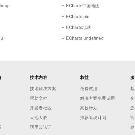
atmap
ECharts中国地图
ECharts pie
s
ECharts地球
du
ECharts undefined
价
技术内容
权益
服
技术解决方案
免费试用
基
帮助文档
解决方案免费试用
企
开发者社区
高校计划
迁
天池大赛
推荐返现计划
官
器
阿里云认证
健