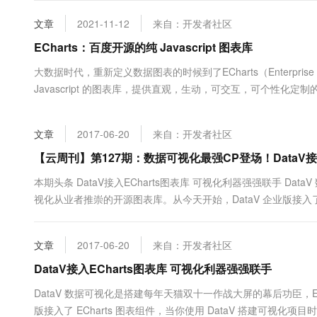
版本：漏刻有时数据可视化v2.0 扎根版开发语言：php（数据采集、
大数据开发治理平台 Data
AI 产品 免费试用
网络
安全
云开发大赛
Tableau 订阅
文章
2021-11-12
来自：开发者社区
1亿+ 大模型 tokens 和 
可观测
入门学习赛
中间件
ECharts：百度开源的纯 Javascript 图表库
AI空中课堂在线直播课
云防火墙
140+云产品 免费试用
大模型服务
上云与迁云
大数据时代，重新定义数据图表的时候到了ECharts（Enterprise 
云原生的云上边界网络安全
产品新客免费试用，最长1
数据库
生态解决方案
Javascript 的图表库，提供直观，生动，可交互，可个性
千问AI平台-Token Plan
企业出海
大模型ACA认证体验
大数据计算
域漫游等特性大大增强了用户体验，赋予了用户对数据进行挖掘
助力企业全员 AI 认知与能
行业生态解决方案
http://echarts.baidu.com架构EChar....
政企业务
媒体服务
文章
2017-06-20
来自：开发者社区
千问AI平台-模型体验
开发者生态解决方案
在线体验全尺寸、多种模态
【云周刊】第127期：数据可视化最强CP登场！DataV接入
企业服务与云通信
AI 开发和 AI 应用解决
Happy 系列大模型
本期头条 DataV接入ECharts图表库 可视化利器强强联手 Da
域名与网站
视化从业者推崇的开源图表库。从今天开始，DataV 企业版接入了 
ECharts，这意味着更丰富多样的图表效果，也让编程小白们可以
终端用户计算
文章
2017-06-20
来自：开发者社区
Serverless
大模型解决方案
DataV接入ECharts图表库 可视化利器强强联手
开发工具
快速部署 Dify，高效搭建 
DataV 数据可视化是搭建每年天猫双十一作战大屏的幕后功臣，EC
迁移与运维管理
版接入了 ECharts 图表组件，当你使用 DataV 搭建可视化