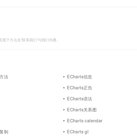
一个 AI 助手
超强辅助，Bol
rts 图表总共有1....
即刻拥有 DeepSeek-R1 满血版
在企业官网、通讯软件中为客户提供 AI 客服
多种方案随心选，轻松解锁专属 DeepSeek
面下方点击"联系我们"与我们沟通。
决方法
ECharts信息
ECharts正负
ECharts语法
ECharts关系图
ECharts calendar
键复制
ECharts gl