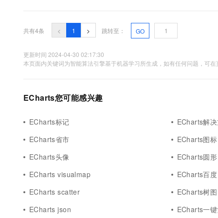
10 分钟在聊天系统中增加
可以通过图形界面而非代码配置 ECharts。 DataV 首批接入的 ECha
专有云
共有4条
<
1
>
跳转至：
GO
更新时间 2024-04-30 02:17:30
本页面内关键词为智能算法引擎基于机器学习所生成，如有任何问题，可在页
ECharts您可能感兴趣
ECharts标记
ECharts解
ECharts省市
ECharts图标
ECharts头像
ECharts圆形
ECharts visualmap
ECharts百度
ECharts scatter
ECharts树图
ECharts json
ECharts一