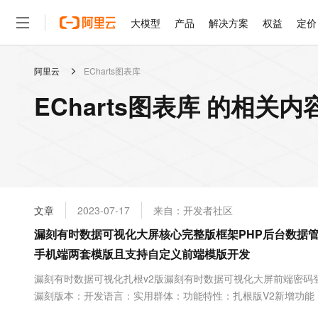
大模型
产品
解决方案
权益
定价
阿里云
ECharts图表库
大模型
产品
解决方案
权益
定价
云市场
伙伴
服务
了解阿里云
精选产品
精选解决方案
普惠上云
产品定价
精选商城
成为销售伙伴
售前咨询
为什么选择阿里云
千问AI平台
ECharts图表库 的相关内
了解云产品的定价详情
大模型服务平台百炼
千问办公，解锁你的工作
普惠上云 官方力荐
分销伙伴
在线服务
网站建设
什么是云计算
大
大模型服务与应用平台
企业级Agent产品，直接
云服务器38元/年起，超
咨询伙伴
多端小程序
技术领先
云上成本管理
售后服务
轻量应用服务器
Agency Agents：拥
官方推荐返现计划
大模型
精选产品
精选解决方案
Salesforce 国际版订阅
稳定可靠
管理和优化成本
推荐新用户得奖励，单订单
销售伙伴合作计划
自助服务
友盟天域
安全合规
人工智能与机器学习
AI
文本生成
云数据库 RDS
HappyHorse 打造一
云工开物
无影生态合作计划
在线服务
文章
2023-07-17
来自：开发者社区
观测云
分析师报告
高校专属算力普惠，学生认
计算
互联网应用开发
Qwen3.8-Max
HOT
Salesforce On Alibaba C
工单服务
漏刻有时数据可视化大屏核心完整版框架PHP后台数据管理 A
智能体时代全能旗舰模型
Tuya 物联网平台阿里云
研究报告与白皮书
人工智能平台 PAI
快速拥有专属 OpenClaw
大模
Consulting Partner 合
大数据
容器
手机端两套模版且支持自定义前端模版开发
免费试用
短信专区
一站式AI开发、训练和推
蓝凌 OA
Qwen3.7-Plus
AI 大模型销售与服务生
现代化应用
存储
天池大赛
漏刻有时数据可视化扎根v2版漏刻有时数据可视化大屏前端密码
能看、能想、能动手的多模
云解析DNS
解决方案免费试用 新老
电子合同
漏刻版本：开发语言：实用群体：功能特性：扎根版V2新增功能
最高领取价值200元试用
安全
网络与CDN
AI 算法大赛
Qwen3-VL-Plus
端界面后台界面部分代码漏刻有时数据可视化大屏前端密码登录
畅捷通