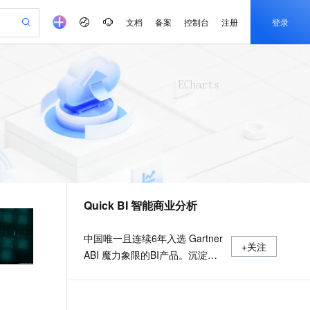
文档
备案
控制台
注册
登录
验
作计划
器
AI 活动
专业服务
服务伙伴合作计划
开发者社区
加入我们
产品动态
服务平台百炼
阿里云 OPC 创新助力计划
一站式生成采购清单，支持单品或批量购买
io：打造专属 AI 语音助手
S产品伙伴计划（繁花）
峰会
CS
造的大模型服务与应用开发平台
一句话生成原生可编辑精美 PPT 文稿
AI 生产力先锋
Al MaaS 服务伙伴赋能合作
域名
博文
Careers
至高可申请百万元
Qwen3.8-Max 模型上线
开启高性价比 AI 编程新体验
弹性可伸缩的云计算服务
Qwen-Audio-3.0-Realtime 端到端实时语音角色扮演
输入一句话想法, 轻松生成专业的 PPT
先锋实践拓展 AI 生产力的边界
Token 补贴，五大权
计划
海大会
伙伴信用分合作计划
商标
问答
社会招聘
益加速 OPC 成功
eek-V4-Pro
SS
一键部署幻兽帕鲁游戏服务器
飞天发布时刻
HOT
Open Search 向量检索版支
划
备案
电子书
校园招聘
pSeek-V4-Pro
视频创作，一键激活电商全链路生产力
稳定、安全、高性价比、高性能的云存储服务
一键购买专属联机服务器，轻松开启游戏
所见，即是所愿
持视频检索 Pipeline 功能
更多支持
划
公司注册
镜像站
视频生成
语音识别与合成
专属 QwenPaw
漫剧工坊：一站式动画创作平台
AI 实训营
HOT
应用身份服务 (IDaaS)
合作伙伴培训与认证
Quick BI 智能商业分析
划
上云迁移
站生成，高效打造优质广告素材
全接入的云上超级电脑
从聊天伙伴进化为能主动干活的本地数字员工
快速生产连贯的高质量长漫剧
从基础到进阶，Agent 创客手把手教你
OpenClaw 管理能力上线
e-1.1-T2V
Qwen3-TTS-Flash
lScope
我要反馈
查询合作伙伴
畅细腻的高质量视频
离线语音合成大模型，多语言方言自适应，低延迟高稳定
n Alibaba Cloud ISV 合作
代维服务
建企业门户网站
10 分钟搭建微信、支付宝小程序
MaxCompute MaxFrame 提
中国唯一且连续6年入选 Gartner
+关注
创新加速
ope
登录合作伙伴管理后台
我要建议
站，无忧落地极速上线
以可视化方式快速构建移动和 PC 门户网站
国内短信简单易用，安全可靠，秒级触达，全球覆盖200+国家和地区。
高效部署网站，快速应用到小程序
供自动弹性内存功能
ABI 魔力象限的BI产品。沉淀阿
e-1.1-I2V
Cosyvoice-V3-Flash
安全
里巴巴十余年数据分析经验，通
畅自然，细节丰富
高表现力语音合成大模型，语音克隆听感自然
我要投诉
PolarDB
上云场景组合购
Milvus 弹性伸缩功能新增节
伴
过智能的数据分析和可视化能力
漫剧创作，剧本、分镜、视频高效生成
100%兼容MySQL、PostgreSQL，兼容Oracle，支持集中和分布式
覆盖90%+业务场景，专享组合折扣价
点支持范围
2V
VPN
Fun-ASR
帮助企业快速构建数据分析平台