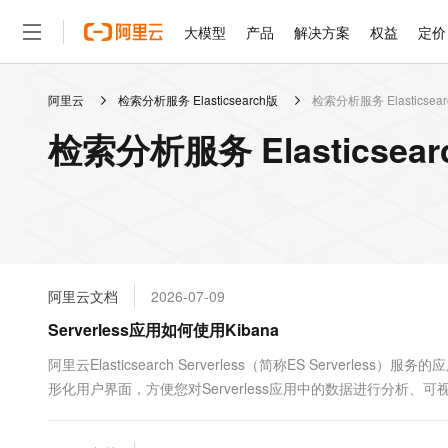
大模型
产品
解决方案
权益
定价
阿里云
检索分析服务 Elasticsearch版
检索分析服务 Elasticsea
大模型
产品
解决方案
权益
定价
云市场
伙伴
服务
了解阿里云
精选产品
精选解决方案
普惠上云
产品定价
精选商城
成为销售伙伴
售前咨询
为什么选择阿里云
千问AI平台
检索分析服务 Elasticsea
了解云产品的定价详情
大模型服务平台百炼
千问办公，解锁你的工作
普惠上云 官方力荐
分销伙伴
在线服务
网站建设
什么是云计算
大
大模型服务与应用平台
企业级Agent产品，直接
云服务器38元/年起，超
咨询伙伴
多端小程序
技术领先
云上成本管理
售后服务
轻量应用服务器
Agency Agents：拥
官方推荐返现计划
大模型
精选产品
精选解决方案
Salesforce 国际版订阅
稳定可靠
管理和优化成本
推荐新用户得奖励，单订单
销售伙伴合作计划
自助服务
友盟天域
安全合规
人工智能与机器学习
AI
文本生成
云数据库 RDS
HappyHorse 打造一
云工开物
无影生态合作计划
在线服务
阿里云文档
2026-07-09
观测云
分析师报告
高校专属算力普惠，学生认
计算
互联网应用开发
Qwen3.8-Max
HOT
Salesforce On Alibaba C
工单服务
Serverless应用如何使用Kibana
智能体时代全能旗舰模型
Tuya 物联网平台阿里云
研究报告与白皮书
人工智能平台 PAI
快速拥有专属 OpenClaw
大模
Consulting Partner 合
大数据
容器
免费试用
短信专区
一站式AI开发、训练和推
阿里云Elasticsearch Serverless（简称ES Server
蓝凌 OA
Qwen3.7-Plus
AI 大模型销售与服务生
现代化应用
形化用户界面，方便您对Serverless应用中的数据进行分析、可
存储
天池大赛
能看、能想、能动手的多模
云解析DNS
解决方案免费试用 新老
电子合同
最高领取价值200元试用
安全
网络与CDN
AI 算法大赛
Qwen3-VL-Plus
畅捷通