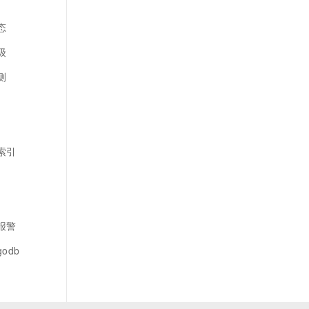
态
级
测
建索引
控报警
godb