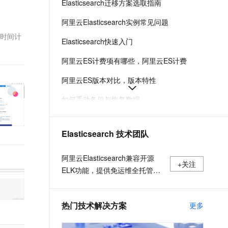
Elasticsearch迁移方案选取指南
t.diy 一步搞定创意建站
构建大模型应用的安全防护体系
通过自然语言交互简化开发流程,全栈开发支持
通过阿里云安全产品对 AI 应用进行安全防护
阿里云Elasticsearch实例常见问题
变更时间计
Elasticsearch快速入门
阿里云ES计费项有哪些，阿里云ES计费
阿里云ES版本对比，版本特性
如何手动备份与恢复数据
购买阿里云ES
Elasticsearch 技术团队
阿里云ES AI场景语义搜索
阿里云ES如何选择规格和容量
阿里云Elasticsearch兼容开源
+关注
ELK功能，提供免运维全托管服
务的弹性云搜索与分析引擎，致
力于数据库加速、数据分析、信
热门技术解决方案
更多
息检索、智能运维监控等场景服
务；独有的云原生高性能内核、