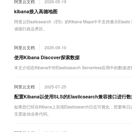
阿里云文档
2026-05-19
大数据开发治理平台 Data
AI 产品 免费试用
网络
安全
云开发大赛
Tableau 订阅
kibana接入高德地图
1亿+ 大模型 tokens 和 
可观测
入门学习赛
中间件
AI空中课堂在线直播课
阿里云Elasticsearch（ES）的Kibana Maps中不支持展示E
云防火墙
140+云产品 免费试用
大模型服务
省级行政边界区。
上云与迁云
云原生的云上边界网络安全
产品新客免费试用，最长1
数据库
生态解决方案
千问AI平台-Token Plan
企业出海
大模型ACA认证体验
大数据计算
阿里云文档
2025-09-10
助力企业全员 AI 认知与能
行业生态解决方案
政企业务
媒体服务
千问AI平台-模型体验
使用Kibana Discover探索数据
开发者生态解决方案
在线体验全尺寸、多种模态
企业服务与云通信
本文介绍在Kibana中对Elasticsearch Serverless应
AI 开发和 AI 应用解决
Happy 系列大模型
域名与网站
阿里云文档
2025-07-25
终端用户计算
配置Kibana以使用SLS的Elasticsearch兼容接口进
Serverless
大模型解决方案
如果您已经在Kibana上实现Elasticsearch日志可视化，想要将日志数
无需改动业务代码。
开发工具
快速部署 Dify，高效搭建 
迁移与运维管理