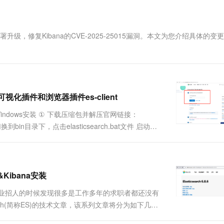
一个 AI 助手
超强辅助，Bol
即刻拥有 DeepSeek-R1 满血版
在企业官网、通讯软件中为客户提供 AI 客服
多种方案随心选，轻松解锁专属 DeepSeek
将进行部署升级，修复Kibana的CVE-2025-25015漏洞。本文为您介绍具体的
ad可视化插件和浏览器插件es-client
S Windows安装 ① 下载压缩包并解压官网链接：
动 ES ,切换到bin目录下，点击elasticsearch.bat文件 启动报
&Kibana安装
企业招人的时候发现很多是工作多年的求职者都还没有
rch(简称ES)的技术文章，该系列文章将分为如下几个
ES实战 ；4.ES的面试题讲解，喜欢的话请给个好评。 全