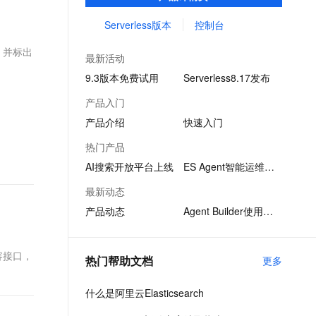
索、分析平台级产品服务。具备读写/存算分
文戏情感细腻自然，动作戏激烈拳拳到肉，实现更强表演能力
支持中英文自由切换，具备更强的噪声鲁棒性
ernetes 版 ACK
云聚AI 严选权益
AI 原生数据库服务发布
SSL 证书
离、智能化运维、免费的X-Pack高级商业特
Serverless版本
控制台
，一键激活高效办公新体验
理容器应用的 K8s 服务
精选AI产品，从模型到应用全链提效
Agent 数据网关
性等产品特性。
堡垒机
图，并标出
AI 用量加速计划
云原生数据库 PolarDB
最新活动
应用
防火墙
、识别商机，让客服更高效、服务更出色。
新老同享，达量后返
Agentic Database 发布
9.3版本免费试用
Serverless8.17发布
千问办公
主机安全
NEW
产品入门
的智能体编程平台
一站式AI生产力平台
产品介绍
快速入门
AI 应用及服务市场
伶鹊
热门产品
企业级人与Agent协作平台，接入和调度多个数字员工
智能客服平台，对话机器人、对话分析、智能外呼
AI 应用
AI搜索开放平台上线
ES Agent智能运维助手
大模型服务平台百炼 - 全妙
大模型
最新动态
应用创作平台
多模态内容创作工具，已接入 DeepSeek
产品动态
Agent Builder使用指引
自然语言处理
数据标注
兼容接口，
热门帮助文档
更多
机器学习
息提取
与 AI 智能体进行实时音视频通话
什么是阿里云Elasticsearch
从文本、图片、视频中提取结构化的属性信息
构建支持视频理解的 AI 音视频实时通话应用