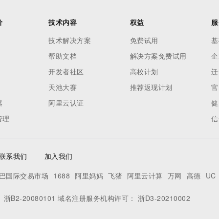
价
技术内容
权益
服
技术解决方案
免费试用
基
帮助文档
解决方案免费试用
企
开发者社区
高校计划
迁
天池大赛
推荐返现计划
官
器
阿里云认证
健
管理
信
联系我们
加入我们
巴国际交易市场
1688
阿里妈妈
飞猪
阿里云计算
万网
高德
UC
：
浙B2-20080101
域名注册服务机构许可：
浙D3-20210002