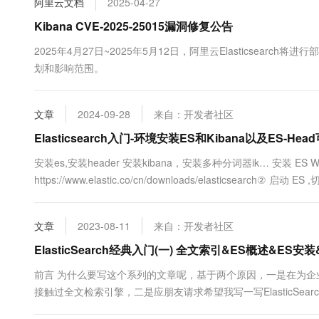
阿里云文档
2025-04-27
10 分钟在聊天系统中增加
专有云
Kibana CVE-2025-25015漏洞修复公告
2025年4月27日~2025年5月12日，阿里云Elasticsearch
划和影响范围。
文章
2024-09-28
来自：开发者社区
Elasticsearch入门-环境安装ES和Kibana以及ES-He
安装es,安装header 安装kibana，安装多种分词器ik… 安装 E
https://www.elastic.co/cn/downloads/elasticsearch② 启
错：java.nio.file.NoSuchFileException: D...
文章
2023-08-11
来自：开发者社区
ElasticSearch经典入门(一) 全文索引&ES概述&ES安装
前言 为什么要写这个系列的文章呢，基于两个原因，一是在为
接触过全文检索引擎，二是应朋友请求希望我写一写ElasticSea
部分：1.ES原理与安装；2.ES的基础用法 ；3.Java代码进行