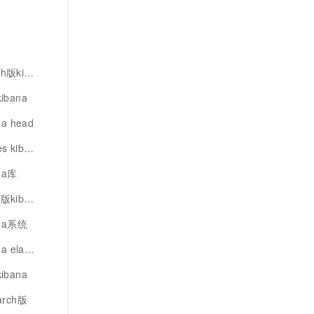
ibana
ibana
a head
ibana
na库
ibana
ana系统
ch-head
ibana
arch版