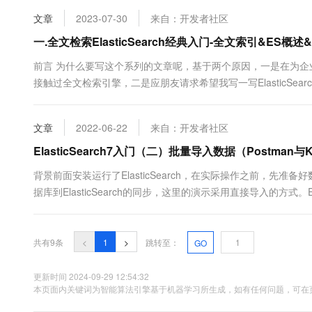
文检索概述 我们在网络上的大部分搜索服务都...
文章
2023-07-30
来自：开发者社区
一.全文检索ElasticSearch经典入门-全文索引&ES概述&
前言 为什么要写这个系列的文章呢，基于两个原因，一是在为
接触过全文检索引擎，二是应朋友请求希望我写一写ElasticSea
部分：1.ES原理与安装；2.ES的基础用法 ；3.Java代码进行
文检索概述 我们在网络上的大部分搜索服务都...
文章
2022-06-22
来自：开发者社区
ElasticSearch7入门（二）批量导入数据（Postman与K
背景前面安装运行了ElasticSearch，在实际操作之前，先准备
据库到ElasticSearch的同步，这里的演示采用直接导入的方式。E
分隔：每两行为一组，第一行指定索引id（也可为空），第二行为实际的数据体。
{"account_num....
共有9条
<
1
>
跳转至：
GO
更新时间 2024-09-29 12:54:32
本页面内关键词为智能算法引擎基于机器学习所生成，如有任何问题，可在页