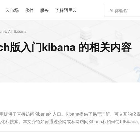
云市场
伙伴
服务
了解阿里云
rch版入门kibana
AI 特惠
数据与 API
成为产品伙伴
企业增值服务
最佳实践
价格计算器
AI 场景体
基础软件
产品伙伴合
阿里云认证
市场活动
配置报价
大模型
rch版入门kibana 的相关内容
自助选配和估算价格
新方式
睿译宝，AI翻译排版一步到位
智启 AI 普惠权益
产品生态集成认证中心
企业支持计划
云上春晚
域名与网站
千问官方 MaaS 平台，为开发者和 Agent 而生，新用户赠送 1 亿 + tokens 额度
AI Coding
阿里云Maa
2026 阿里云
云服务器 E
为企业打
数据集
Windows
大模型认证
模型
NEW
交付可用成果
值低价云产品抢先购
上传文档即自动完成翻译和格式还原
至高享 1亿+免费 tokens，加速 Al 应用落地
提供智能易用的域名与建站服务
智能编程，一键
安全可靠、
产品生态伙伴
专家技术服务
云上奥运之旅
弹性计算合作
阿里云中企出
手机三要素
宝塔 Linux
全部认证
价格优势
有专属领域专家
GLM-5.2：长任务时代开源旗舰模型
阿里云 OPC 创新助力计划
千问大模型
即刻拥有 DeepS
AI 电商营销
对象存储 O
大模型
产品生态伙伴工作台
企业增值服务台
云栖战略参考
云存储合作计
云栖大会
身份实名认证
CentOS
训练营
推动算力普惠，释放技术红利
最高返9万
多领域专家智能体,一键组建 AI 虚拟交付团队
快速构建应用程序和网站，即刻迈出上云第一步
至高百万元 Token 补贴，加速一人公司成长
多元化、高性能、安全可靠的大模型服务
真正可用的 1M 上下文,一次完成代码全链路开发
轻松解锁专属 Dee
从图文生成到
云上的中国
数据库合作计
活动全景
短信
Docker
图片和
站式影视创作平台
Hermes Agent，打造自进化智能体
Token Plan 模型订阅计划
数字证书管理服务（原SSL证书）
5 分钟轻松部署
AI 广告创作
无影云电脑
企业成长
NEW
信息公告
看见新力量
云网络合作计
OCR 文字识别
JAVA
证享300元代金券
可视化编排打通从文字构思到成片全链路闭环
全托管，含MySQL、PostgreSQL、SQL Server、MariaDB多引擎
自主进化，持久记忆，越用越聪明
Qwen3.8-Max 首发尝鲜，限时加量 10 倍，夜间低至2折
实现全站HTTPS，呈现可信的WEB访问
图文、视频一
随时随地安
Kimi-K3
HappyHors
NEW
魔搭 Mode
loud
服务实践
官网公告
Kimi 最新旗舰模型，长程编程与推理利器
让文字生成流
金融模力时刻
Salesforce O
版
发票查验
全能环境
Claude Code + GStack 打造工程团队
千问办公，限时限量积分加倍
Qoder
低代码高效构
AI 建站
短信服务
型
NEW
作计划
计划
创新中心
魔搭 ModelSc
健康状态
理服务
让AI从“聊天伙伴”进化为能干活的“数字员工”
安装技能 GStack，拥有专属 AI 工程团队
你的AI工作搭子，覆盖日常办公高频场景
面向真实软件的智能体编程平台
0 代码专业建
less）服务的应用提供了直接访问Kibana的入口。Kibana提供了易于理解、可交互的
客户案例
天气预报查询
操作系统
Deepseek-v4-pro
HappyHors
态合作计划
视化和搜索。本文介绍如何通过公网或私网访问Kibana和如何使用Kibana
态智能体模型
旗舰 MoE 大模型，百万上下文与顶尖推理能力
图生视频，流
同享
万小智 AI 建站低至 15元/月
Qoder CN
AI 短剧/漫剧
云原生数据库 
快递物流查询
WordPress
成为服务伙
高校合作
点，立即开启云上创新
覆盖公网/内网、递归/权威、移动APP等全场景解析服务
送.CN域名，送备案服务码
基于千问大模型等，支持代码智能生成、研发智能问答
AI助力短剧
GLM-5.2
Wan2.7-T
Ubuntu