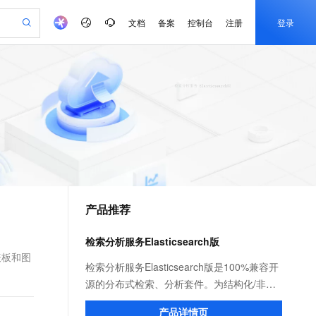
文档
备案
控制台
注册
登录
验
作计划
器
AI 活动
专业服务
服务伙伴合作计划
开发者社区
加入我们
产品动态
服务平台百炼
阿里云 OPC 创新助力计划
一站式生成采购清单，支持单品或批量购买
S产品伙伴计划（繁花）
峰会
CS
造的大模型服务与应用开发平台
Qwen Audio：打造专属 AI 语音助手
一句话生成原生可编辑精美 PPT 文稿
AI 生产力先锋
Al MaaS 服务伙伴赋能合作
域名
博文
Careers
NEW
至高可申请百万元
Qwen3.8-Max 模型上线
开启高性价比 AI 编程新体验
弹性可伸缩的云计算服务
Qwen-Audio-3.0-Realtime 端到端实时语音角色扮演
输入一句话想法, 轻松生成专业的 PPT
先锋实践拓展 AI 生产力的边界
Token 补贴，五大权
计划
海大会
伙伴信用分合作计划
商标
问答
社会招聘
益加速 OPC 成功
eek-V4-Pro
SS
一键部署幻兽帕鲁游戏服务器
飞天发布时刻
HOT
Open Search 向量检索版支
划
备案
电子书
校园招聘
pSeek-V4-Pro
视频创作，一键激活电商全链路生产力
稳定、安全、高性价比、高性能的云存储服务
一键购买专属联机服务器，轻松开启游戏
所见，即是所愿
持视频检索 Pipeline 功能
更多支持
划
公司注册
镜像站
视频生成
语音识别与合成
专属 QwenPaw
漫剧工坊：一站式动画创作平台
AI 实训营
HOT
应用身份服务 (IDaaS)
合作伙伴培训与认证
产品推荐
划
上云迁移
站生成，高效打造优质广告素材
全接入的云上超级电脑
从聊天伙伴进化为能主动干活的本地数字员工
快速生产连贯的高质量长漫剧
从基础到进阶，Agent 创客手把手教你
OpenClaw 管理能力上线
e-1.1-T2V
Qwen3-TTS-Flash
lScope
我要反馈
查询合作伙伴
畅细腻的高质量视频
离线语音合成大模型，多语言方言自适应，低延迟高稳定
n Alibaba Cloud ISV 合作
代维服务
建企业门户网站
10 分钟搭建微信、支付宝小程序
检索分析服务Elasticsearch版
MaxCompute MaxFrame 提
创新加速
ope
登录合作伙伴管理后台
我要建议
站，无忧落地极速上线
以可视化方式快速构建移动和 PC 门户网站
国内短信简单易用，安全可靠，秒级触达，全球覆盖200+国家和地区。
高效部署网站，快速应用到小程序
供自动弹性内存功能
仪表板和图
e-1.1-I2V
Cosyvoice-V3-Flash
检索分析服务Elasticsearch版是100%兼容开
。
安全
畅自然，细节丰富
高表现力语音合成大模型，语音克隆听感自然
我要投诉
PolarDB
源的分布式检索、分析套件。为结构化/非结
上云场景组合购
Milvus 弹性伸缩功能新增节
伴
漫剧创作，剧本、分镜、视频高效生成
100%兼容MySQL、PostgreSQL，兼容Oracle，支持集中和分布式
覆盖90%+业务场景，专享组合折扣价
点支持范围
构化数据提供低成本、高性能及可靠性的检
2V
VPN
Fun-ASR
产品详情页