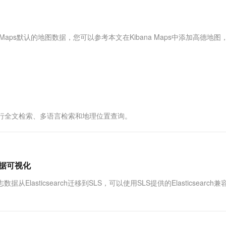
服务生态伙伴
视觉 Coding、空间感知、多模态思考等全面升级
1M上下文，专为长程任务能力而生
云工开物
企业应用
Works
Night Plan 支持 Qwen 3.8-Max
云原生大数据计算服务 MaxCompute
AI 办公
容器服务 Kub
NEW
Red Hat
30+ 款产品免费体验
Data Agent 驱动的一站式 Data+AI 开发治理平台
夜间 5 折，Qwen/Meoo/TokenPlan 客户专享
面向分析的企业级SaaS模式云数据仓库
AI智能应用
提供一站式管
科研合作
ERP
堂（旗舰版）
SUSE
lastic Maps默认的地图数据，您可以参考本文在Kibana Maps中添加高德地
智能客服
AI 应用构建
大模型原生
CRM
防护产品
2个月
自动承接线索
建站小程序
Qoder
大模型服务平台百炼-应用模版
OA 办公系统
HOT
NEW
面向真实软件
个人版上线、团队版降价；千问3.8-Max首发发尝鲜
丰富多元化的应用模版和解决方案
力提升
财税管理
模板建站
万有无界
大模型服务平台百炼-智能体
400电话
定制建站
的模型效果
灵活可视化地构建企业级 Agent
用中的数据进行全文检索、多语言检索和地理位置查询。
方案
广告营销
模板小程序
秒悟
人工智能平台 PAI
定制小程序
云端极速 AI 
新一代 AI 视频生成模型，深度适配广告营销等场景
AI Native 的算法工程平台，一站式完成建模、训练、推理服务部署
APP 开发
行数据可视化
建站系统
据从Elasticsearch迁移到SLS，可以使用SLS提供的Elasticsearch
AI 应用
10分钟微调：让0.6B模型媲美235B模
多模态数据信
型
依托云原生高可用架构,实现Dify私有化部署
用1%尺寸在特定领域达到大模型90%以上效果