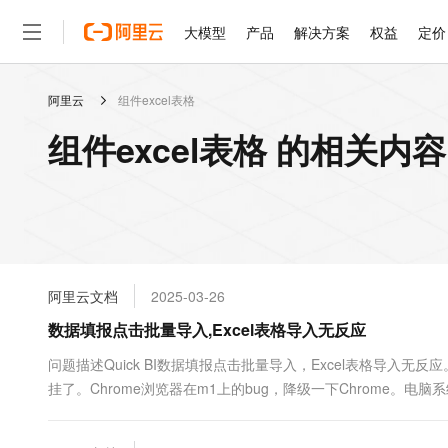
大模型
产品
解决方案
权益
定价
阿里云
组件excel表格
大模型
产品
解决方案
权益
定价
云市场
伙伴
服务
了解阿里云
精选产品
精选解决方案
普惠上云
产品定价
精选商城
成为销售伙伴
售前咨询
为什么选择阿里云
千问AI平台
组件excel表格 的相关内容
了解云产品的定价详情
大模型服务平台百炼
千问办公，解锁你的工作
普惠上云 官方力荐
分销伙伴
在线服务
网站建设
什么是云计算
大
大模型服务与应用平台
企业级Agent产品，直接
云服务器38元/年起，超
咨询伙伴
多端小程序
技术领先
云上成本管理
售后服务
轻量应用服务器
Agency Agents：拥
官方推荐返现计划
大模型
精选产品
精选解决方案
Salesforce 国际版订阅
稳定可靠
管理和优化成本
推荐新用户得奖励，单订单
销售伙伴合作计划
自助服务
友盟天域
安全合规
人工智能与机器学习
AI
文本生成
云数据库 RDS
HappyHorse 打造一
云工开物
无影生态合作计划
在线服务
阿里云文档
2025-03-26
观测云
分析师报告
高校专属算力普惠，学生认
计算
互联网应用开发
Qwen3.8-Max
HOT
Salesforce On Alibaba C
工单服务
数据填报点击批量导入,Excel表格导入无反应
智能体时代全能旗舰模型
Tuya 物联网平台阿里云
研究报告与白皮书
人工智能平台 PAI
快速拥有专属 OpenClaw
大模
Consulting Partner 合
大数据
容器
免费试用
短信专区
一站式AI开发、训练和推
问题描述Quick BI数据填报点击批量导入，Excel表格导入
蓝凌 OA
Qwen3.7-Plus
AI 大模型销售与服务生
现代化应用
挂了。Chrome浏览器在m1上的bug，降级一下Chrome。电
存储
天池大赛
能看、能想、能动手的多模
云解析DNS
解决方案免费试用 新老
电子合同
bug...
最高领取价值200元试用
安全
网络与CDN
AI 算法大赛
Qwen3-VL-Plus
畅捷通