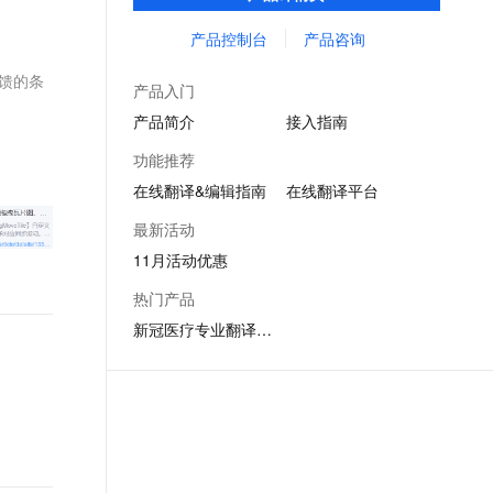
类型文档格式覆盖，译后文档保持原格式排
文戏情感细腻自然，动作戏激烈拳拳到肉，实现更强表演能力
支持中英文自由切换，具备更强的噪声鲁棒性
ernetes 版 ACK
云聚AI 严选权益
AI 原生数据库服务发布
SSL 证书
版。并提供在线编辑平台，可以对译后内容
产品控制台
产品咨询
，一键激活高效办公新体验
理容器应用的 K8s 服务
精选AI产品，从模型到应用全链提效
Agent 数据网关
进行在线编辑。
堡垒机
馈的条
AI 用量加速计划
云原生数据库 PolarDB
产品入门
应用
防火墙
、识别商机，让客服更高效、服务更出色。
新老同享，达量后返
Agentic Database 发布
产品简介
接入指南
千问办公
主机安全
NEW
功能推荐
的智能体编程平台
一站式AI生产力平台
在线翻译&编辑指南
在线翻译平台
AI 应用及服务市场
伶鹊
最新活动
企业级人与Agent协作平台，接入和调度多个数字员工
智能客服平台，对话机器人、对话分析、智能外呼
AI 应用
11月活动优惠
大模型服务平台百炼 - 全妙
大模型
热门产品
应用创作平台
多模态内容创作工具，已接入 DeepSeek
新冠医疗专业翻译平台
自然语言处理
数据标注
机器学习
息提取
与 AI 智能体进行实时音视频通话
从文本、图片、视频中提取结构化的属性信息
构建支持视频理解的 AI 音视频实时通话应用