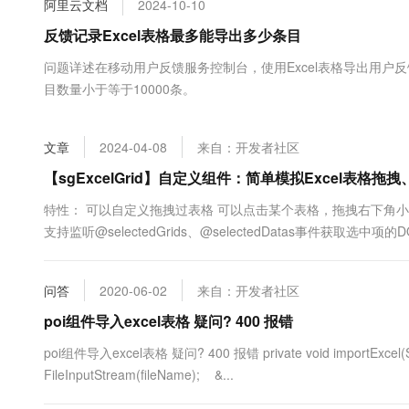
阿里云文档
2024-10-10
大数据开发治理平台 Data
AI 产品 免费试用
网络
安全
云开发大赛
Tableau 订阅
反馈记录Excel表格最多能导出多少条目
1亿+ 大模型 tokens 和 
可观测
入门学习赛
中间件
AI空中课堂在线直播课
问题详述在移动用户反馈服务控制台，使用Excel表格导出用
云防火墙
140+云产品 免费试用
大模型服务
目数量小于等于10000条。
上云与迁云
云原生的云上边界网络安全
产品新客免费试用，最长1
数据库
生态解决方案
千问AI平台-Token Plan
企业出海
大模型ACA认证体验
大数据计算
文章
2024-04-08
来自：开发者社区
助力企业全员 AI 认知与能
行业生态解决方案
政企业务
媒体服务
千问AI平台-模型体验
【sgExcelGrid】自定义组件：简单模拟Excel表
开发者生态解决方案
在线体验全尺寸、多种模态
企业服务与云通信
特性： 可以自定义拖拽过表格 可以点击某个表格，拖拽右下角
AI 开发和 AI 应用解决
支持监听@selectedGrids、@selectedDatas事件获取选中
Happy 系列大模型
域名与网站
别名 sgExcelGrid源码 ...
终端用户计算
问答
2020-06-02
来自：开发者社区
Serverless
poi组件导入excel表格 疑问? 400 报错
大模型解决方案
poi组件导入excel表格 疑问? 400 报错 private void importExcel(St
开发工具
快速部署 Dify，高效搭建 
FileInputStream(fileName); &...
迁移与运维管理