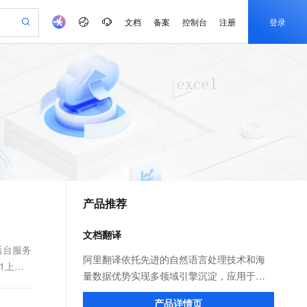
文档
备案
控制台
注册
登录
验
作计划
器
AI 活动
专业服务
服务伙伴合作计划
开发者社区
加入我们
产品动态
服务平台百炼
阿里云 OPC 创新助力计划
一站式生成采购清单，支持单品或批量购买
io：打造专属 AI 语音助手
S产品伙伴计划（繁花）
峰会
CS
造的大模型服务与应用开发平台
一句话生成原生可编辑精美 PPT 文稿
AI 生产力先锋
Al MaaS 服务伙伴赋能合作
域名
博文
Careers
至高可申请百万元
Qwen3.8-Max 模型上线
开启高性价比 AI 编程新体验
弹性可伸缩的云计算服务
Qwen-Audio-3.0-Realtime 端到端实时语音角色扮演
输入一句话想法, 轻松生成专业的 PPT
先锋实践拓展 AI 生产力的边界
Token 补贴，五大权
计划
海大会
伙伴信用分合作计划
商标
问答
社会招聘
益加速 OPC 成功
eek-V4-Pro
SS
一键部署幻兽帕鲁游戏服务器
飞天发布时刻
HOT
Open Search 向量检索版支
划
备案
电子书
校园招聘
pSeek-V4-Pro
视频创作，一键激活电商全链路生产力
稳定、安全、高性价比、高性能的云存储服务
一键购买专属联机服务器，轻松开启游戏
所见，即是所愿
持视频检索 Pipeline 功能
更多支持
划
公司注册
镜像站
视频生成
语音识别与合成
专属 QwenPaw
漫剧工坊：一站式动画创作平台
AI 实训营
HOT
应用身份服务 (IDaaS)
合作伙伴培训与认证
产品推荐
划
上云迁移
站生成，高效打造优质广告素材
全接入的云上超级电脑
从聊天伙伴进化为能主动干活的本地数字员工
快速生产连贯的高质量长漫剧
从基础到进阶，Agent 创客手把手教你
OpenClaw 管理能力上线
e-1.1-T2V
Qwen3-TTS-Flash
lScope
我要反馈
查询合作伙伴
畅细腻的高质量视频
离线语音合成大模型，多语言方言自适应，低延迟高稳定
n Alibaba Cloud ISV 合作
代维服务
建企业门户网站
10 分钟搭建微信、支付宝小程序
文档翻译
MaxCompute MaxFrame 提
创新加速
ope
登录合作伙伴管理后台
我要建议
站，无忧落地极速上线
以可视化方式快速构建移动和 PC 门户网站
国内短信简单易用，安全可靠，秒级触达，全球覆盖200+国家和地区。
高效部署网站，快速应用到小程序
供自动弹性内存功能
后台服务
e-1.1-I2V
Cosyvoice-V3-Flash
阿里翻译依托先进的自然语言处理技术和海
1上的
安全
畅自然，细节丰富
高表现力语音合成大模型，语音克隆听感自然
我要投诉
PolarDB
量数据优势实现多领域引擎沉淀，应用于文
上云场景组合购
Milvus 弹性伸缩功能新增节
伴
漫剧创作，剧本、分镜、视频高效生成
100%兼容MySQL、PostgreSQL，兼容Oracle，支持集中和分布式
覆盖90%+业务场景，专享组合折扣价
点支持范围
档翻译产品，实现多领域引擎灵活选择、多
2V
VPN
Fun-ASR
产品详情页