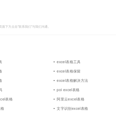
一个 AI 助手
超强辅助，Bol
即刻拥有 DeepSeek-R1 满血版
在企业官网、通讯软件中为客户提供 AI 客服
多种方案随心选，轻松解锁专属 DeepSeek
面下方点击"联系我们"与我们沟通。
表
excel表格工具
格
excel表格保留
格
excel表格解决方法
码
poi excel表格
xcel表格
阿里云excel表格
表格
文字识别excel表格