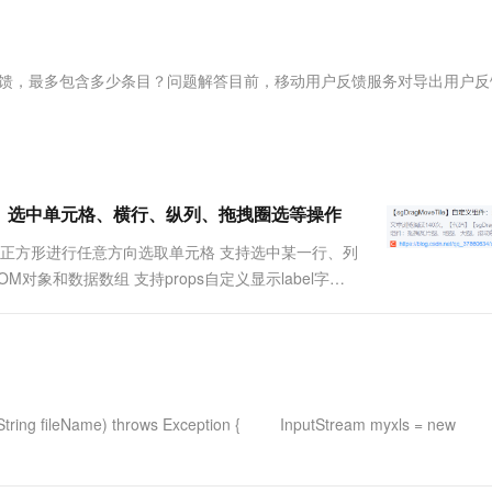
服务生态伙伴
视觉 Coding、空间感知、多模态思考等全面升级
1M上下文，专为长程任务能力而生
云工开物
企业应用
Works
Night Plan 支持 Qwen 3.8-Max
云原生大数据计算服务 MaxCompute
AI 办公
容器服务 Kub
NEW
Red Hat
30+ 款产品免费体验
Data Agent 驱动的一站式 Data+AI 开发治理平台
夜间 5 折，Qwen/Meoo/TokenPlan 客户专享
面向分析的企业级SaaS模式云数据仓库
AI智能应用
提供一站式管
科研合作
ERP
堂（旗舰版）
SUSE
户反馈，最多包含多少条目？问题解答目前，移动用户反馈服务对导出用户反
智能客服
AI 应用构建
大模型原生
CRM
防护产品
2个月
自动承接线索
建站小程序
Qoder
大模型服务平台百炼-应用模版
OA 办公系统
HOT
NEW
面向真实软件
个人版上线、团队版降价；千问3.8-Max首发发尝鲜
丰富多元化的应用模版和解决方案
力提升
财税管理
模板建站
万有无界
大模型服务平台百炼-智能体
格拖拽、选中单元格、横行、纵列、拖拽圈选等操作
400电话
定制建站
的模型效果
灵活可视化地构建企业级 Agent
小正方形进行任意方向选取单元格 支持选中某一行、列
方案
广告营销
模板小程序
项的DOM对象和数据数组 支持props自定义显示label字段
秒悟
人工智能平台 PAI
定制小程序
云端极速 AI 
新一代 AI 视频生成模型，深度适配广告营销等场景
AI Native 的算法工程平台，一站式完成建模、训练、推理服务部署
APP 开发
建站系统
ring fileName) throws Exception { InputStream myxls = new
AI 应用
10分钟微调：让0.6B模型媲美235B模
多模态数据信
型
依托云原生高可用架构,实现Dify私有化部署
用1%尺寸在特定领域达到大模型90%以上效果