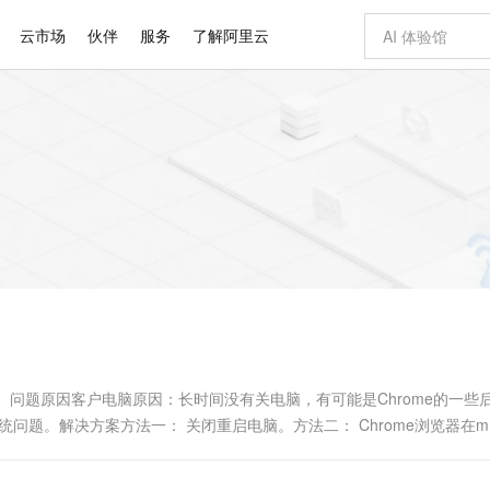
云市场
伙伴
服务
了解阿里云
AI 特惠
数据与 API
成为产品伙伴
企业增值服务
最佳实践
价格计算器
AI 场景体
基础软件
产品伙伴合
阿里云认证
市场活动
配置报价
大模型
自助选配和估算价格
新方式
睿译宝，AI翻译排版一步到位
智启 AI 普惠权益
产品生态集成认证中心
企业支持计划
云上春晚
域名与网站
千问官方 MaaS 平台，为开发者和 Agent 而生，新用户赠送 1 亿 + tokens 额度
Qwen Aud
AI Coding
阿里云Maa
2026 阿里云
云服务器 E
为企业打
数据集
Windows
大模型认证
模型
NEW
NEW
交付可用成果
值低价云产品抢先购
上传文档即自动完成翻译和格式还原
至高享 1亿+免费 tokens，加速 Al 应用落地
提供智能易用的域名与建站服务
智能编程，一键
安全可靠、
产品生态伙伴
专家技术服务
云上奥运之旅
弹性计算合作
阿里云中企出
手机三要素
宝塔 Linux
全部认证
价格优势
有专属领域专家
GLM-5.2：长任务时代开源旗舰模型
阿里云 OPC 创新助力计划
千问大模型
即刻拥有 DeepS
AI 电商营销
对象存储 O
大模型
产品生态伙伴工作台
企业增值服务台
云栖战略参考
云存储合作计
云栖大会
身份实名认证
CentOS
训练营
推动算力普惠，释放技术红利
最高返9万
多领域专家智能体,一键组建 AI 虚拟交付团队
快速构建应用程序和网站，即刻迈出上云第一步
至高百万元 Token 补贴，加速一人公司成长
多元化、高性能、安全可靠的大模型服务
真正可用的 1M 上下文,一次完成代码全链路开发
轻松解锁专属 Dee
从图文生成到
云上的中国
数据库合作计
活动全景
短信
Docker
图片和
站式影视创作平台
Hermes Agent，打造自进化智能体
Token Plan 模型订阅计划
数字证书管理服务（原SSL证书）
5 分钟轻松部署
AI 广告创作
无影云电脑
企业成长
NEW
信息公告
看见新力量
云网络合作计
OCR 文字识别
JAVA
证享300元代金券
可视化编排打通从文字构思到成片全链路闭环
全托管，含MySQL、PostgreSQL、SQL Server、MariaDB多引擎
自主进化，持久记忆，越用越聪明
Qwen3.8-Max 首发尝鲜，限时加量 10 倍，夜间低至2折
实现全站HTTPS，呈现可信的WEB访问
图文、视频一
随时随地安
Kimi-K3
HappyHors
NEW
魔搭 Mode
loud
服务实践
官网公告
Kimi 最新旗舰模型，长程编程与推理利器
让文字生成流
金融模力时刻
Salesforce O
版
发票查验
全能环境
Claude Code + GStack 打造工程团队
千问办公，限时限量积分加倍
Qoder
低代码高效构
AI 建站
短信服务
型
NEW
作计划
计划
创新中心
魔搭 ModelSc
健康状态
理服务
让AI从“聊天伙伴”进化为能干活的“数字员工”
安装技能 GStack，拥有专属 AI 工程团队
你的AI工作搭子，覆盖日常办公高频场景
面向真实软件的智能体编程平台
0 代码专业建
无反应。问题原因客户电脑原因：长时间没有关电脑，有可能是Chrome的一些
客户案例
天气预报查询
操作系统
Deepseek-v4-pro
HappyHors
态合作计划
脑系统问题。解决方案方法一： 关闭重启电脑。方法二： Chrome浏览器在m
态智能体模型
旗舰 MoE 大模型，百万上下文与顶尖推理能力
图生视频，流
同享
万小智 AI 建站低至 15元/月
Qoder CN
AI 短剧/漫剧
云原生数据库 
快递物流查询
WordPress
成为服务伙
高校合作
点，立即开启云上创新
覆盖公网/内网、递归/权威、移动APP等全场景解析服务
送.CN域名，送备案服务码
基于千问大模型等，支持代码智能生成、研发智能问答
AI助力短剧
GLM-5.2
Wan2.7-T
Ubuntu