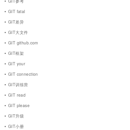
GIT参考
GIT fatal
GIT差异
GIT大文件
GIT github.com
GIT框架
GIT your
GIT connection
GIT训练营
GIT read
GIT please
GIT升级
GIT小册