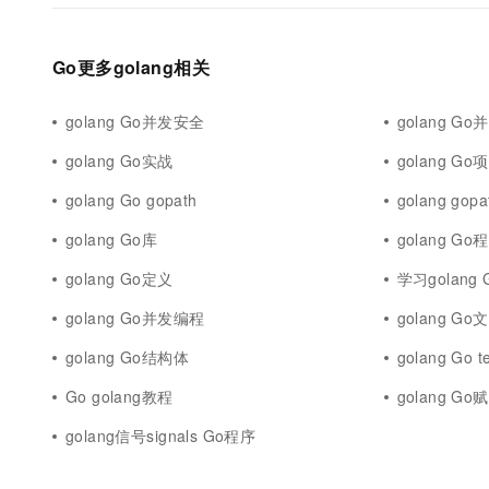
Go更多golang相关
golang Go并发安全
golang Go
golang Go实战
golang Go
golang Go gopath
golang gopa
golang Go库
golang Go
golang Go定义
学习golang 
golang Go并发编程
golang Go
golang Go结构体
golang Go t
Go golang教程
golang Go
golang信号signals Go程序