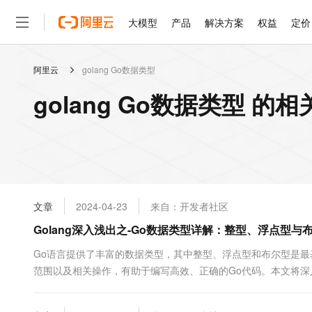
大模型
产品
解决方案
权益
定价
阿里云
golang Go数据类型
大模型
产品
解决方案
权益
定价
云市场
伙伴
服务
了解阿里云
精选产品
精选解决方案
普惠上云
产品定价
精选商城
成为销售伙伴
售前咨询
为什么选择阿里云
千问AI平台
golang Go数据类型 的
了解云产品的定价详情
大模型服务平台百炼
千问办公，解锁你的工作
普惠上云 官方力荐
分销伙伴
在线服务
网站建设
什么是云计算
大
大模型服务与应用平台
企业级Agent产品，直接
云服务器38元/年起，超
咨询伙伴
多端小程序
技术领先
云上成本管理
售后服务
轻量应用服务器
Agency Agents：拥
官方推荐返现计划
大模型
精选产品
精选解决方案
Salesforce 国际版订阅
稳定可靠
管理和优化成本
推荐新用户得奖励，单订单
销售伙伴合作计划
自助服务
友盟天域
安全合规
人工智能与机器学习
AI
文本生成
云数据库 RDS
HappyHorse 打造一
云工开物
无影生态合作计划
在线服务
文章
2024-04-23
来自：开发者社区
观测云
分析师报告
高校专属算力普惠，学生认
计算
互联网应用开发
Qwen3.8-Max
HOT
Salesforce On Alibaba C
工单服务
Golang深入浅出之-Go数据类型详解：整型、浮点型与
智能体时代全能旗舰模型
Tuya 物联网平台阿里云
研究报告与白皮书
人工智能平台 PAI
快速拥有专属 OpenClaw
大模
Consulting Partner 合
大数据
容器
免费试用
短信专区
一站式AI开发、训练和推
Go语言提供了丰富的数据类型，其中整型、浮点型和布尔型是
蓝凌 OA
Qwen3.7-Plus
AI 大模型销售与服务生
现代化应用
范围以及相关操作，有助于编写高效、正确的Go代码。本文将
存储
天池大赛
能看、能想、能动手的多模
云解析DNS
解决方案免费试用 新老
电子合同
错点，配以代码示例供读者参考。 一、整型 Go语言中的整型分为
最高领取价值200元试用
安全
网络与CDN
AI 算法大赛
Qwen3-VL-Plus
畅捷通