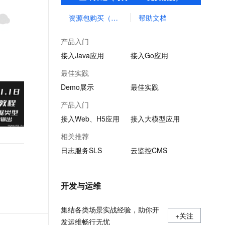
及分布式、微服务等应用架构，实现性能监
文戏情感细腻自然，动作戏激烈拳拳到肉，实现更强表演能力
支持中英文自由切换，具备更强的噪声鲁棒性
ernetes 版 ACK
云聚AI 严选权益
AI 原生数据库服务发布
SSL 证书
控与调用链分析，洞察与优化应用性能。
资源包购买（旧版计费）
帮助文档
，一键激活高效办公新体验
理容器应用的 K8s 服务
精选AI产品，从模型到应用全链提效
Agent 数据网关
堡垒机
AI 用量加速计划
云原生数据库 PolarDB
产品入门
应用
防火墙
、识别商机，让客服更高效、服务更出色。
新老同享，达量后返
Agentic Database 发布
接入Java应用
接入Go应用
千问办公
主机安全
NEW
最佳实践
的智能体编程平台
一站式AI生产力平台
Demo展示
最佳实践
AI 应用及服务市场
伶鹊
产品入门
企业级人与Agent协作平台，接入和调度多个数字员工
智能客服平台，对话机器人、对话分析、智能外呼
AI 应用
接入Web、H5应用
接入大模型应用
大模型服务平台百炼 - 全妙
大模型
相关推荐
应用创作平台
多模态内容创作工具，已接入 DeepSeek
日志服务SLS
云监控CMS
自然语言处理
数据标注
开发与运维
机器学习
息提取
与 AI 智能体进行实时音视频通话
集结各类场景实战经验，助你开
从文本、图片、视频中提取结构化的属性信息
构建支持视频理解的 AI 音视频实时通话应用
+关注
发运维畅行无忧