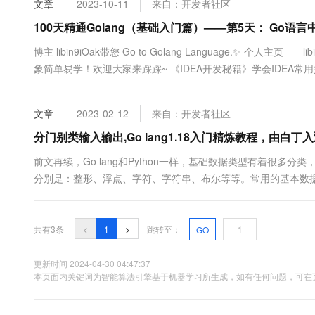
文章
2023-10-11
来自：开发者社区
大数据开发治理平台 Data
AI 产品 免费试用
网络
安全
云开发大赛
Tableau 订阅
100天精通Golang（基础入门篇）——第5天： Go语
1亿+ 大模型 tokens 和 
可观测
入门学习赛
中间件
AI空中课堂在线直播课
博主 libin9iOak带您 Go to Golang Language.✨ 个人
云防火墙
140+云产品 免费试用
大模型服务
象简单易学！欢迎大家来踩踩~ 《IDEA开发秘籍》学会IDEA
上云与迁云
云原生的云上边界网络安全
产品新客免费试用，最长1
数据库
帮助文章粗浅，敬请批评指正！摘要本篇文章介绍了Go语言中
生态解决方案
千问AI平台-Token Plan
企业出海
大模型ACA认证体验
型和字符串类型。每种数据.....
大数据计算
文章
2023-02-12
来自：开发者社区
助力企业全员 AI 认知与能
行业生态解决方案
政企业务
媒体服务
千问AI平台-模型体验
分门别类输入输出,Go lang1.18入门精炼教程，由白丁入
开发者生态解决方案
在线体验全尺寸、多种模态
企业服务与云通信
前文再续，Go lang和Python一样，基础数据类型有着很多
AI 开发和 AI 应用解决
分别是：整形、浮点、字符、字符串、布尔等等。常用的基本数
Happy 系列大模型
域名与网站
入输出操作。整形 int整形顾名思义，就是存储的数据类型是整数
范围上的差异：有符号整型：int8、int16、int32、in....
终端用户计算
共有3条
<
1
>
跳转至：
GO
Serverless
大模型解决方案
更新时间 2024-04-30 04:47:37
开发工具
本页面内关键词为智能算法引擎基于机器学习所生成，如有任何问题，可在页
快速部署 Dify，高效搭建 
迁移与运维管理