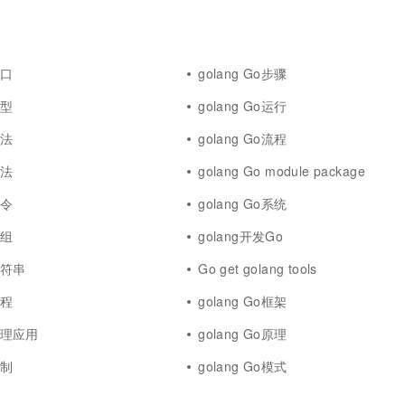
一个 AI 助手
超强辅助，Bol
即刻拥有 DeepSeek-R1 满血版
在企业官网、通讯软件中为客户提供 AI 客服
多种方案随心选，轻松解锁专属 DeepSeek
接口
golang Go步骤
类型
golang Go运行
方法
golang Go流程
语法
golang Go module package
命令
golang Go系统
数组
golang开发Go
o字符串
Go get golang tools
协程
golang Go框架
o原理应用
golang Go原理
机制
golang Go模式