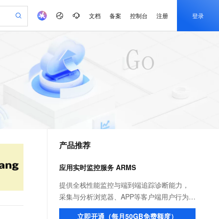
文档
备案
控制台
注册
登录
验
作计划
器
AI 活动
专业服务
服务伙伴合作计划
开发者社区
加入我们
产品动态
服务平台百炼
阿里云 OPC 创新助力计划
一站式生成采购清单，支持单品或批量购买
io：打造专属 AI 语音助手
S产品伙伴计划（繁花）
峰会
CS
造的大模型服务与应用开发平台
一句话生成原生可编辑精美 PPT 文稿
AI 生产力先锋
Al MaaS 服务伙伴赋能合作
域名
博文
Careers
至高可申请百万元
Qwen3.8-Max 模型上线
开启高性价比 AI 编程新体验
弹性可伸缩的云计算服务
Qwen-Audio-3.0-Realtime 端到端实时语音角色扮演
输入一句话想法, 轻松生成专业的 PPT
先锋实践拓展 AI 生产力的边界
Token 补贴，五大权
计划
海大会
伙伴信用分合作计划
商标
问答
社会招聘
益加速 OPC 成功
eek-V4-Pro
SS
一键部署幻兽帕鲁游戏服务器
飞天发布时刻
HOT
Open Search 向量检索版支
划
备案
电子书
校园招聘
pSeek-V4-Pro
视频创作，一键激活电商全链路生产力
稳定、安全、高性价比、高性能的云存储服务
一键购买专属联机服务器，轻松开启游戏
所见，即是所愿
持视频检索 Pipeline 功能
更多支持
划
公司注册
镜像站
视频生成
语音识别与合成
专属 QwenPaw
漫剧工坊：一站式动画创作平台
AI 实训营
HOT
应用身份服务 (IDaaS)
合作伙伴培训与认证
产品推荐
划
上云迁移
站生成，高效打造优质广告素材
全接入的云上超级电脑
从聊天伙伴进化为能主动干活的本地数字员工
快速生产连贯的高质量长漫剧
从基础到进阶，Agent 创客手把手教你
OpenClaw 管理能力上线
e-1.1-T2V
Qwen3-TTS-Flash
lScope
我要反馈
查询合作伙伴
畅细腻的高质量视频
离线语音合成大模型，多语言方言自适应，低延迟高稳定
n Alibaba Cloud ISV 合作
代维服务
建企业门户网站
10 分钟搭建微信、支付宝小程序
应用实时监控服务 ARMS
MaxCompute MaxFrame 提
创新加速
ope
登录合作伙伴管理后台
我要建议
站，无忧落地极速上线
以可视化方式快速构建移动和 PC 门户网站
国内短信简单易用，安全可靠，秒级触达，全球覆盖200+国家和地区。
高效部署网站，快速应用到小程序
供自动弹性内存功能
e-1.1-I2V
Cosyvoice-V3-Flash
提供全栈性能监控与端到端追踪诊断能力，
安全
畅自然，细节丰富
高表现力语音合成大模型，语音克隆听感自然
我要投诉
PolarDB
采集与分析浏览器、APP等客户端用户行为与
上云场景组合购
Milvus 弹性伸缩功能新增节
伴
漫剧创作，剧本、分镜、视频高效生成
100%兼容MySQL、PostgreSQL，兼容Oracle，支持集中和分布式
覆盖90%+业务场景，专享组合折扣价
点支持范围
页面性能。覆盖Java、GO等服务端应用语言
2V
VPN
Fun-ASR
立即开通（每月50GB免费额度）