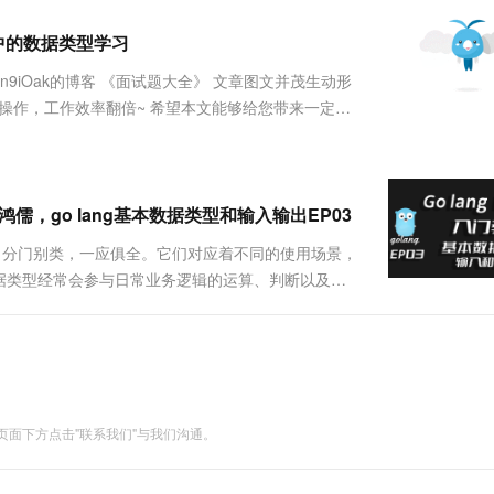
服务生态伙伴
视觉 Coding、空间感知、多模态思考等全面升级
1M上下文，专为长程任务能力而生
云工开物
企业应用
Works
Night Plan 支持 Qwen 3.8-Max
云原生大数据计算服务 MaxCompute
AI 办公
容器服务 Kub
NEW
Red Hat
言中的数据类型学习
30+ 款产品免费体验
Data Agent 驱动的一站式 Data+AI 开发治理平台
夜间 5 折，Qwen/Meoo/TokenPlan 客户专享
面向分析的企业级SaaS模式云数据仓库
AI智能应用
提供一站式管
科研合作
ERP
堂（旗舰版）
SUSE
主页——libin9iOak的博客 《面试题大全》 文章图文并茂生动形
智能客服
AI 应用构建
大模型原生
CRM
常用操作，工作效率翻倍~ 希望本文能够给您带来一定的
防护产品
2个月
自动承接线索
常用的数据类型，包括整数类型、浮点数类型、布尔类
建站小程序
Qoder
大模型服务平台百炼-应用模版
OA 办公系统
HOT
NEW
面向真实软件
个人版上线、团队版降价；千问3.8-Max首发发尝鲜
丰富多元化的应用模版和解决方案
力提升
财税管理
模板建站
万有无界
大模型服务平台百炼-智能体
鸿儒，go lang基本数据类型和输入输出EP03
400电话
定制建站
的模型效果
灵活可视化地构建企业级 Agent
分类，分门别类，一应俱全。它们对应着不同的使用场景，
方案
广告营销
模板小程序
据类型经常会参与日常业务逻辑的运算、判断以及输
秒悟
人工智能平台 PAI
定制小程序
云端极速 AI 
，Go lang中分为有符号和无符号，简单理解就是存储
新一代 AI 视频生成模型，深度适配广告营销等场景
AI Native 的算法工程平台，一站式完成建模、训练、推理服务部署
APP 开发
建站系统
面下方点击"联系我们"与我们沟通。
AI 应用
10分钟微调：让0.6B模型媲美235B模
多模态数据信
型
依托云原生高可用架构,实现Dify私有化部署
用1%尺寸在特定领域达到大模型90%以上效果