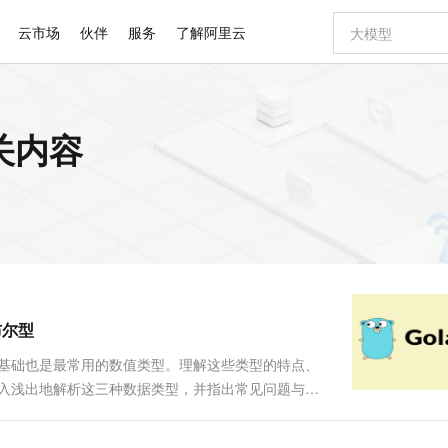
云市场
伙伴
服务
了解阿里云
AI 特惠
数据与 API
成为产品伙伴
企业增值服务
最佳实践
价格计算器
AI 场景体
基础软件
产品伙伴合
阿里云认证
市场活动
配置报价
大模型
相关内容
自助选配和估算价格
新方式
睿译宝，AI翻译排版一步到位
智启 AI 普惠权益
产品生态集成认证中心
企业支持计划
云上春晚
域名与网站
千问官方 MaaS 平台，为开发者和 Agent 而生，新用户赠送 1 亿 + tokens 额度
Qwen Aud
AI Coding
阿里云Maa
2026 阿里云
云服务器 E
为企业打
数据集
Windows
大模型认证
模型
NEW
NEW
交付可用成果
值低价云产品抢先购
上传文档即自动完成翻译和格式还原
至高享 1亿+免费 tokens，加速 Al 应用落地
提供智能易用的域名与建站服务
智能编程，一键
安全可靠、
产品生态伙伴
专家技术服务
云上奥运之旅
弹性计算合作
阿里云中企出
手机三要素
宝塔 Linux
全部认证
价格优势
有专属领域专家
GLM-5.2：长任务时代开源旗舰模型
阿里云 OPC 创新助力计划
千问大模型
即刻拥有 DeepS
AI 电商营销
对象存储 O
大模型
产品生态伙伴工作台
企业增值服务台
云栖战略参考
云存储合作计
云栖大会
身份实名认证
CentOS
训练营
推动算力普惠，释放技术红利
最高返9万
多领域专家智能体,一键组建 AI 虚拟交付团队
快速构建应用程序和网站，即刻迈出上云第一步
至高百万元 Token 补贴，加速一人公司成长
多元化、高性能、安全可靠的大模型服务
真正可用的 1M 上下文,一次完成代码全链路开发
轻松解锁专属 Dee
从图文生成到
云上的中国
数据库合作计
活动全景
短信
Docker
图片和
站式影视创作平台
Hermes Agent，打造自进化智能体
Token Plan 模型订阅计划
数字证书管理服务（原SSL证书）
5 分钟轻松部署
AI 广告创作
无影云电脑
企业成长
NEW
信息公告
看见新力量
云网络合作计
OCR 文字识别
JAVA
证享300元代金券
可视化编排打通从文字构思到成片全链路闭环
全托管，含MySQL、PostgreSQL、SQL Server、MariaDB多引擎
自主进化，持久记忆，越用越聪明
Qwen3.8-Max 首发尝鲜，限时加量 10 倍，夜间低至2折
实现全站HTTPS，呈现可信的WEB访问
图文、视频一
随时随地安
Kimi-K3
HappyHors
NEW
魔搭 Mode
loud
服务实践
官网公告
布尔型
Kimi 最新旗舰模型，长程编程与推理利器
让文字生成流
金融模力时刻
Salesforce O
版
发票查验
全能环境
Claude Code + GStack 打造工程团队
千问办公，限时限量积分加倍
Qoder
低代码高效构
AI 建站
短信服务
型
NEW
作计划
计划
创新中心
魔搭 ModelSc
健康状态
理服务
让AI从“聊天伙伴”进化为能干活的“数字员工”
安装技能 GStack，拥有专属 AI 工程团队
你的AI工作搭子，覆盖日常办公高频场景
面向真实软件的智能体编程平台
0 代码专业建
最基础也是最常用的数值类型。理解这些类型的特点、
客户案例
天气预报查询
操作系统
Deepseek-v4-pro
HappyHors
态合作计划
深入浅出地解析这三种数据类型，并指出常见问题与易
态智能体模型
旗舰 MoE 大模型，百万上下文与顶尖推理能力
图生视频，流
同享
万小智 AI 建站低至 15元/月
Qoder CN
AI 短剧/漫剧
云原生数据库 
快递物流查询
WordPress
成为服务伙
有符号整型和无符号整型，具体包括： 有符号整...
高校合作
点，立即开启云上创新
覆盖公网/内网、递归/权威、移动APP等全场景解析服务
送.CN域名，送备案服务码
基于千问大模型等，支持代码智能生成、研发智能问答
AI助力短剧
GLM-5.2
Wan2.7-T
Ubuntu