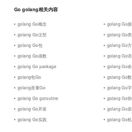
10 分钟在聊天系统中增加
专有云
Go golang相关内容
golang Go概念
golang Go
golang Go泛型
golang Go
golang Go包
golang Go
golang Go函数
golang Go
golang Go package
golang Go
golang包Go
golang Go
golang质量Go
golang G
golang Go goroutine
golang Go
golang Go开发
golang G
golang Go实践
golang Go