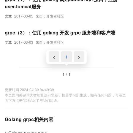
user-tomcat服务
文章
2017-03-05
来自：开发者社区
grpc（3）：使用 golang 开发 grpc 服务端和客户端
文章
2017-03-03
来自：开发者社区
<
1
>
1 / 1
更新时间 2024-04-30 04:49:39
本页面内关键词为智能算法引擎基于机器学习所生成，如有任何问题，可在页
面下方点击"联系我们"与我们沟通。
Golang grpc相关内容
Golang protoc grpc