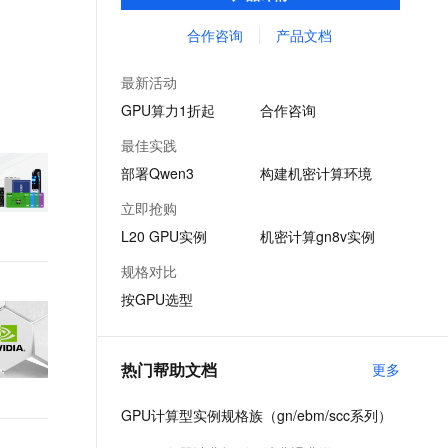
计算、图形渲染、科学仿真等高性能计算场
文戏情感细腻自然，动作戏激烈拳拳到肉，实现更强表演能力
支持中英文自由切换，具备更强的噪声鲁棒性
ernetes 版 ACK
云聚AI 严选权益
AI 原生数据库服务发布
SSL 证书
景需求而设计。
合作咨询
产品文档
，一键激活高效办公新体验
理容器应用的 K8s 服务
精选AI产品，从模型到应用全链提效
Agent 数据网关
堡垒机
AI 用量加速计划
云原生数据库 PolarDB
最新活动
应用
防火墙
、识别商机，让客服更高效、服务更出色。
新老同享，达量后返
Agentic Database 发布
GPU算力1折起
合作咨询
千问办公
主机安全
NEW
最佳实践
的智能体编程平台
一站式AI生产力平台
部署Qwen3
构建机密计算环境
AI 应用及服务市场
伶鹊
立即抢购
企业级人与Agent协作平台，接入和调度多个数字员工
智能客服平台，对话机器人、对话分析、智能外呼
AI 应用
L20 GPU实例
机密计算gn8v实例
大模型服务平台百炼 - 全妙
大模型
规格对比
应用创作平台
多模态内容创作工具，已接入 DeepSeek
按GPU选型
自然语言处理
数据标注
热门帮助文档
更多
机器学习
息提取
与 AI 智能体进行实时音视频通话
GPU计算型实例规格族（gn/ebm/scc系列）
从文本、图片、视频中提取结构化的属性信息
构建支持视频理解的 AI 音视频实时通话应用