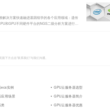
一个 AI 助手
超强辅助，Bol
即刻拥有 DeepSeek-R1 满血版
在企业官网、通讯软件中为客户提供 AI 客服
多种方案随心选，轻松解锁专属 DeepSeek
精准解决方案快速融进基因组学的各个应用领域：遗传
U和GPU不同硬件平台的NGS二级分析方案进行详
软件是面向CPU平台开发的，在不需要专用的编程语
降低了软件的配....
面下方点击"联系我们"与我们沟通。
ecs实例
GPU云服务器选型
器应用场景
GPU云服务器简介
器类
GPU云服务器优惠