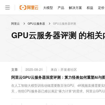
大模型
产品
解决方案
权益
定价
阿里云
GPU云服务器
GPU云服务器评测
大模型
产品
解决方案
权益
定价
云市场
伙伴
服务
了解阿里云
精选产品
精选解决方案
普惠上云
产品定价
精选商城
成为销售伙伴
售前咨询
为什么选择阿里云
千问AI平台
GPU云服务器评测 的相关
了解云产品的定价详情
大模型服务平台百炼
千问办公，解锁你的工作
普惠上云 官方力荐
分销伙伴
在线服务
网站建设
什么是云计算
大
大模型服务与应用平台
企业级Agent产品，直接
云服务器38元/年起，超
咨询伙伴
多端小程序
技术领先
云上成本管理
售后服务
轻量应用服务器
Agency Agents：拥
官方推荐返现计划
大模型
精选产品
精选解决方案
Salesforce 国际版订阅
稳定可靠
管理和优化成本
推荐新用户得奖励，单订单
销售伙伴合作计划
自助服务
友盟天域
安全合规
人工智能与机器学习
AI
文本生成
云数据库 RDS
HappyHorse 打造一
云工开物
无影生态合作计划
在线服务
文章
2025-08-21
来自：开发者社区
观测云
分析师报告
高校专属算力普惠，学生认
计算
互联网应用开发
Qwen3.8-Max
HOT
Salesforce On Alibaba C
工单服务
阿里云GPU云服务器深度评测：算力怪兽如何重塑AI与
智能体时代全能旗舰模型
Tuya 物联网平台阿里云
研究报告与白皮书
人工智能平台 PAI
快速拥有专属 OpenClaw
大模
Consulting Partner 合
大数据
容器
免费试用
短信专区
一站式AI开发、训练和推
在人工智能大模型训练动辄需要数百张GPU、4K视频直播需要
蓝凌 OA
Qwen3.7-Plus
AI 大模型销售与服务生
现代化应用
天，传统CPU服务器已难以满足"暴力计算"的需求。阿里云GPU
存储
天池大赛
能看、能想、能动手的多模
云解析DNS
解决方案免费试用 新老
电子合同
GPU优化的神行工具包（DeepGPU），正在成为深度学习、科
最高领取价值200元试用
安全
网络与CDN
AI 算法大赛
Qwen3-VL-Plus
实力、工具链软实力到真实应用场景，带你全面解锁阿里云GPU云服
畅捷通