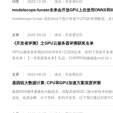
问答
2023-12-20
来自：开发者社区
大数据开发治理平台 Data
AI 产品 免费试用
网络
安全
云开发大赛
Tableau 订阅
modelscope-funasr未来会开放GPU上在使用ONNX和
1亿+ 大模型 tokens 和 
可观测
入门学习赛
中间件
AI空中课堂在线直播课
modelscope-funasr 现在docs下面只有基于CPU的评测数据
云防火墙
140+云产品 免费试用
大模型服务
上云与迁云
云原生的云上边界网络安全
产品新客免费试用，最长1
数据库
生态解决方案
千问AI平台-Token Plan
文章
2023-09-22
来自：开发者社区
企业出海
大模型ACA认证体验
大数据计算
助力企业全员 AI 认知与能
行业生态解决方案
《开发者评测》之GPU云服务器评测获奖名单
政企业务
媒体服务
千问AI平台-模型体验
开发者生态解决方案
GPU云服务器评测自2023年8月1日启动以来，收到了很多开
在线体验全尺寸、多种模态
企业服务与云通信
奖名单！【一等奖获奖名单】礼品：CHERRY机械键盘mx2.0s +
AI 开发和 AI 应用解决
社区首页达人展示一周获奖链接博主昵称https://developer.aliyu
Happy 系列大模型
域名与网站
单】礼品：小米....
文章
2023-08-22
来自：开发者社区
终端用户计算
基因组大数据计算: CPU和GPU加速方案深度评测
Serverless
大模型解决方案
随着NGS测序通量的大幅提高，搭配高效NGS二级分析技术的
进化、临床诊断、分子育种、医药开发等。以下我们通过对基于CP
开发工具
快速部署 Dify，高效搭建 
细评测，以期为基因组学研究领域的用户提供参考。Sentieon
迁移与运维管理
言，不依赖任何专用硬件的情况下进行快速基因变异检测分析，大幅