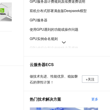
GPU服务器计费规则及续费退费说明
t.diy 一步搞定创意建站
构建大模型应用的安全防护体系
通过自然语言交互简化开发流程,全栈开发支持
通过阿里云安全产品对 AI 应用进行安全防护
双机分布式部署满血版Deepseek模型
GPU服务器
使用GPU遇到的功能或操作问题
GPU实例命名规则
GPU虚拟化型实例的特点及规格
使用vLLM镜像快速构建模型的推理环境
云服务器ECS
购买GPU实例
使用GPU时出现XID 119/XID 120错误导致GPU掉卡
做技术先进、性能优异、稳如磐
+关注
石的弹性计算！
热门技术解决方案
更多