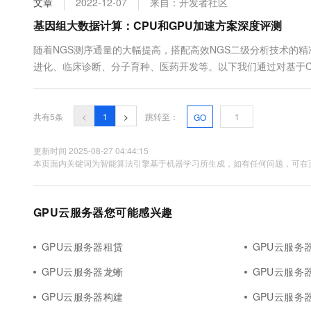
文章
2022-12-07
来自：开发者社区
10 分钟在聊天系统中增加
专有云
基因组大数据计算：CPU和GPU加速方案深度评测
随着NGS测序通量的大幅提高，搭配高效NGS二级分析技术的
进化、临床诊断、分子育种、医药开发等。以下我们通过对基于CP
细评测，以期为基因组学研究领域的用户提供参考。Sentieon
言，不依赖任何专用硬件的情况下进行快速基因变异检测分析，大幅
共有5条
<
1
>
跳转至：
GO
更新时间 2025-08-27 04:44:15
本页面内关键词为智能算法引擎基于机器学习所生成，如有任何问题，可在页
GPU云服务器您可能感兴趣
GPU云服务器租赁
GPU云服务器
GPU云服务器龙蜥
GPU云服务
GPU云服务器构建
GPU云服务