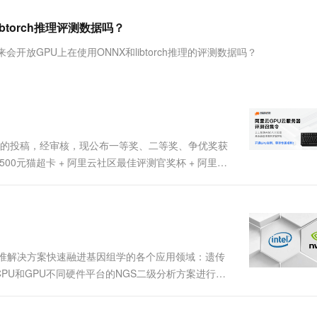
服务生态伙伴
视觉 Coding、空间感知、多模态思考等全面升级
1M上下文，专为长程任务能力而生
云工开物
企业应用
Works
Night Plan 支持 Qwen 3.8-Max
云原生大数据计算服务 MaxCompute
AI 办公
容器服务 Kub
NEW
Red Hat
libtorch推理评测数据吗？
30+ 款产品免费体验
Data Agent 驱动的一站式 Data+AI 开发治理平台
夜间 5 折，Qwen/Meoo/TokenPlan 客户专享
面向分析的企业级SaaS模式云数据仓库
AI智能应用
提供一站式管
科研合作
ERP
堂（旗舰版）
SUSE
，未来会开放GPU上在使用ONNX和libtorch推理的评测数据吗？
智能客服
AI 应用构建
大模型原生
CRM
防护产品
2个月
自动承接线索
建站小程序
Qoder
大模型服务平台百炼-应用模版
OA 办公系统
HOT
NEW
面向真实软件
个人版上线、团队版降价；千问3.8-Max首发发尝鲜
丰富多元化的应用模版和解决方案
力提升
财税管理
模板建站
万有无界
大模型服务平台百炼-智能体
400电话
定制建站
发者的投稿，经审核，现公布一等奖、二等奖、争优奖获
的模型效果
灵活可视化地构建企业级 Agent
 500元猫超卡 + 阿里云社区最佳评测官奖杯 + 阿里云
方案
广告营销
模板小程序
n.com/note/256863170我是苏云曦吖【二等奖获奖名
秒悟
人工智能平台 PAI
定制小程序
云端极速 AI 
新一代 AI 视频生成模型，深度适配广告营销等场景
AI Native 的算法工程平台，一站式完成建模、训练、推理服务部署
APP 开发
建站系统
精准解决方案快速融进基因组学的各个应用领域：遗传
U和GPU不同硬件平台的NGS二级分析方案进行详
AI 应用
10分钟微调：让0.6B模型媲美235B模
多模态数据信
软件是面向CPU平台开发的，在不需要专用的编程语
型
依托云原生高可用架构,实现Dify私有化部署
降低了软件的配....
用1%尺寸在特定领域达到大模型90%以上效果