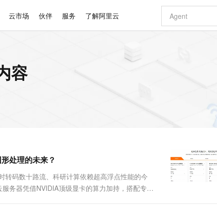
云市场
伙伴
服务
了解阿里云
AI 特惠
数据与 API
成为产品伙伴
企业增值服务
最佳实践
价格计算器
AI 场景体
基础软件
产品伙伴合
阿里云认证
市场活动
配置报价
大模型
内容
自助选配和估算价格
新方式
睿译宝，AI翻译排版一步到位
智启 AI 普惠权益
产品生态集成认证中心
企业支持计划
云上春晚
域名与网站
千问官方 MaaS 平台，为开发者和 Agent 而生，新用户赠送 1 亿 + tokens 额度
Qwen Aud
AI Coding
阿里云Maa
2026 阿里云
云服务器 E
为企业打
数据集
Windows
大模型认证
模型
NEW
NEW
交付可用成果
值低价云产品抢先购
上传文档即自动完成翻译和格式还原
至高享 1亿+免费 tokens，加速 Al 应用落地
提供智能易用的域名与建站服务
智能编程，一键
安全可靠、
产品生态伙伴
专家技术服务
云上奥运之旅
弹性计算合作
阿里云中企出
手机三要素
宝塔 Linux
全部认证
价格优势
有专属领域专家
GLM-5.2：长任务时代开源旗舰模型
阿里云 OPC 创新助力计划
千问大模型
即刻拥有 DeepS
AI 电商营销
对象存储 O
大模型
产品生态伙伴工作台
企业增值服务台
云栖战略参考
云存储合作计
云栖大会
身份实名认证
CentOS
训练营
推动算力普惠，释放技术红利
最高返9万
多领域专家智能体,一键组建 AI 虚拟交付团队
快速构建应用程序和网站，即刻迈出上云第一步
至高百万元 Token 补贴，加速一人公司成长
多元化、高性能、安全可靠的大模型服务
真正可用的 1M 上下文,一次完成代码全链路开发
轻松解锁专属 Dee
从图文生成到
云上的中国
数据库合作计
活动全景
短信
Docker
图片和
站式影视创作平台
Hermes Agent，打造自进化智能体
Token Plan 模型订阅计划
数字证书管理服务（原SSL证书）
5 分钟轻松部署
AI 广告创作
无影云电脑
企业成长
NEW
信息公告
看见新力量
云网络合作计
OCR 文字识别
JAVA
证享300元代金券
可视化编排打通从文字构思到成片全链路闭环
全托管，含MySQL、PostgreSQL、SQL Server、MariaDB多引擎
自主进化，持久记忆，越用越聪明
Qwen3.8-Max 首发尝鲜，限时加量 10 倍，夜间低至2折
实现全站HTTPS，呈现可信的WEB访问
图文、视频一
随时随地安
Kimi-K3
HappyHors
NEW
魔搭 Mode
loud
服务实践
官网公告
图形处理的未来？
Kimi 最新旗舰模型，长程编程与推理利器
让文字生成流
金融模力时刻
Salesforce O
版
发票查验
全能环境
Claude Code + GStack 打造工程团队
千问办公，限时限量积分加倍
Qoder
低代码高效构
AI 建站
短信服务
型
NEW
作计划
计划
创新中心
魔搭 ModelSc
健康状态
理服务
让AI从“聊天伙伴”进化为能干活的“数字员工”
安装技能 GStack，拥有专属 AI 工程团队
你的AI工作搭子，覆盖日常办公高频场景
面向真实软件的智能体编程平台
0 代码专业建
实时转码数十路流、科研计算依赖超高浮点性能的今
客户案例
天气预报查询
操作系统
Deepseek-v4-pro
HappyHors
态合作计划
云服务器凭借NVIDIA顶级显卡的算力加持，搭配专为
态智能体模型
旗舰 MoE 大模型，百万上下文与顶尖推理能力
图生视频，流
同享
万小智 AI 建站低至 15元/月
Qoder CN
AI 短剧/漫剧
云原生数据库 
快递物流查询
WordPress
成为服务伙
学计算、图形渲染等领域的"新基建"。本文将从产品硬
高校合作
点，立即开启云上创新
覆盖公网/内网、递归/权威、移动APP等全场景解析服务
送.CN域名，送备案服务码
基于千问大模型等，支持代码智能生成、研发智能问答
AI助力短剧
GLM-5.2
Wan2.7-T
务器的....
Ubuntu