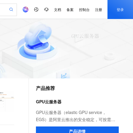
文档
备案
控制台
注册
登录
验
作计划
器
AI 活动
专业服务
服务伙伴合作计划
开发者社区
加入我们
产品动态
服务平台百炼
阿里云 OPC 创新助力计划
一站式生成采购清单，支持单品或批量购买
io：打造专属 AI 语音助手
S产品伙伴计划（繁花）
峰会
CS
造的大模型服务与应用开发平台
一句话生成原生可编辑精美 PPT 文稿
AI 生产力先锋
Al MaaS 服务伙伴赋能合作
域名
博文
Careers
至高可申请百万元
Qwen3.8-Max 模型上线
开启高性价比 AI 编程新体验
弹性可伸缩的云计算服务
Qwen-Audio-3.0-Realtime 端到端实时语音角色扮演
输入一句话想法, 轻松生成专业的 PPT
先锋实践拓展 AI 生产力的边界
Token 补贴，五大权
计划
海大会
伙伴信用分合作计划
商标
问答
社会招聘
益加速 OPC 成功
eek-V4-Pro
SS
一键部署幻兽帕鲁游戏服务器
飞天发布时刻
HOT
Open Search 向量检索版支
划
备案
电子书
校园招聘
pSeek-V4-Pro
视频创作，一键激活电商全链路生产力
稳定、安全、高性价比、高性能的云存储服务
一键购买专属联机服务器，轻松开启游戏
所见，即是所愿
持视频检索 Pipeline 功能
更多支持
划
公司注册
镜像站
视频生成
语音识别与合成
专属 QwenPaw
漫剧工坊：一站式动画创作平台
AI 实训营
HOT
应用身份服务 (IDaaS)
合作伙伴培训与认证
产品推荐
划
上云迁移
站生成，高效打造优质广告素材
全接入的云上超级电脑
从聊天伙伴进化为能主动干活的本地数字员工
快速生产连贯的高质量长漫剧
从基础到进阶，Agent 创客手把手教你
OpenClaw 管理能力上线
e-1.1-T2V
Qwen3-TTS-Flash
lScope
我要反馈
查询合作伙伴
畅细腻的高质量视频
离线语音合成大模型，多语言方言自适应，低延迟高稳定
n Alibaba Cloud ISV 合作
代维服务
建企业门户网站
10 分钟搭建微信、支付宝小程序
GPU云服务器
MaxCompute MaxFrame 提
创新加速
ope
登录合作伙伴管理后台
我要建议
站，无忧落地极速上线
以可视化方式快速构建移动和 PC 门户网站
国内短信简单易用，安全可靠，秒级触达，全球覆盖200+国家和地区。
高效部署网站，快速应用到小程序
供自动弹性内存功能
e-1.1-I2V
Cosyvoice-V3-Flash
GPU云服务器（elastic GPU service，
安全
畅自然，细节丰富
高表现力语音合成大模型，语音克隆听感自然
我要投诉
PolarDB
EGS）是阿里云推出的安全稳定，可按需弹
上云场景组合购
Milvus 弹性伸缩功能新增节
伴
漫剧创作，剧本、分镜、视频高效生成
100%兼容MySQL、PostgreSQL，兼容Oracle，支持集中和分布式
覆盖90%+业务场景，专享组合折扣价
点支持范围
性使用的GPU算力平台，专为满足人工智能
2V
VPN
Fun-ASR
产品详情