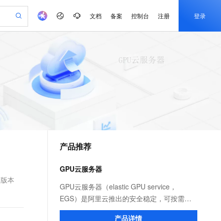
文档
备案
控制台
注册
登录
验
作计划
器
AI 活动
专业服务
服务伙伴合作计划
开发者社区
加入我们
产品动态
服务平台百炼
阿里云 OPC 创新助力计划
一站式生成采购清单，支持单品或批量购买
io：打造专属 AI 语音助手
S产品伙伴计划（繁花）
峰会
CS
造的大模型服务与应用开发平台
一句话生成原生可编辑精美 PPT 文稿
AI 生产力先锋
Al MaaS 服务伙伴赋能合作
域名
博文
Careers
至高可申请百万元
Qwen3.8-Max 模型上线
开启高性价比 AI 编程新体验
弹性可伸缩的云计算服务
Qwen-Audio-3.0-Realtime 端到端实时语音角色扮演
输入一句话想法, 轻松生成专业的 PPT
先锋实践拓展 AI 生产力的边界
Token 补贴，五大权
计划
海大会
伙伴信用分合作计划
商标
问答
社会招聘
益加速 OPC 成功
eek-V4-Pro
SS
一键部署幻兽帕鲁游戏服务器
飞天发布时刻
HOT
Open Search 向量检索版支
划
备案
电子书
校园招聘
pSeek-V4-Pro
视频创作，一键激活电商全链路生产力
稳定、安全、高性价比、高性能的云存储服务
一键购买专属联机服务器，轻松开启游戏
所见，即是所愿
持视频检索 Pipeline 功能
更多支持
划
公司注册
镜像站
视频生成
语音识别与合成
专属 QwenPaw
漫剧工坊：一站式动画创作平台
AI 实训营
HOT
应用身份服务 (IDaaS)
合作伙伴培训与认证
产品推荐
划
上云迁移
站生成，高效打造优质广告素材
全接入的云上超级电脑
从聊天伙伴进化为能主动干活的本地数字员工
快速生产连贯的高质量长漫剧
从基础到进阶，Agent 创客手把手教你
OpenClaw 管理能力上线
e-1.1-T2V
Qwen3-TTS-Flash
lScope
我要反馈
查询合作伙伴
畅细腻的高质量视频
离线语音合成大模型，多语言方言自适应，低延迟高稳定
n Alibaba Cloud ISV 合作
代维服务
建企业门户网站
10 分钟搭建微信、支付宝小程序
GPU云服务器
MaxCompute MaxFrame 提
创新加速
ope
登录合作伙伴管理后台
我要建议
站，无忧落地极速上线
以可视化方式快速构建移动和 PC 门户网站
国内短信简单易用，安全可靠，秒级触达，全球覆盖200+国家和地区。
高效部署网站，快速应用到小程序
供自动弹性内存功能
高版本
e-1.1-I2V
Cosyvoice-V3-Flash
GPU云服务器（elastic GPU service，
安全
畅自然，细节丰富
高表现力语音合成大模型，语音克隆听感自然
我要投诉
PolarDB
EGS）是阿里云推出的安全稳定，可按需弹
上云场景组合购
Milvus 弹性伸缩功能新增节
伴
漫剧创作，剧本、分镜、视频高效生成
100%兼容MySQL、PostgreSQL，兼容Oracle，支持集中和分布式
覆盖90%+业务场景，专享组合折扣价
点支持范围
性使用的GPU算力平台，专为满足人工智能
2V
VPN
Fun-ASR
产品详情