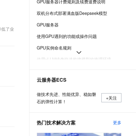
GPU服务器计费规则及续费退费说明
t.diy 一步搞定创意建站
构建大模型应用的安全防护体系
通过自然语言交互简化开发流程,全栈开发支持
通过阿里云安全产品对 AI 应用进行安全防护
双机分布式部署满血版Deepseek模型
GPU服务器
降低了业
使用GPU遇到的功能或操作问题
GPU实例命名规则
使用vLLM镜像快速构建模型的推理环境
GPU虚拟化型实例的特点及规格
云服务器ECS
使用GPU时出现XID 119/XID 120错误导致GPU掉卡
如何本地部署DeepSeek
做技术先进、性能优异、稳如磐
+关注
石的弹性计算！
热门技术解决方案
更多