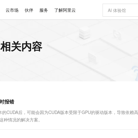
云市场
伙伴
服务
了解阿里云
AI 特惠
数据与 API
成为产品伙伴
企业增值服务
最佳实践
价格计算器
AI 场景体
基础软件
产品伙伴合
阿里云认证
市场活动
配置报价
大模型
的相关内容
自助选配和估算价格
新方式
睿译宝，AI翻译排版一步到位
智启 AI 普惠权益
产品生态集成认证中心
企业支持计划
云上春晚
域名与网站
千问官方 MaaS 平台，为开发者和 Agent 而生，新用户赠送 1 亿 + tokens 额度
Qwen Aud
AI Coding
阿里云Maa
2026 阿里云
云服务器 E
为企业打
数据集
Windows
大模型认证
模型
NEW
NEW
交付可用成果
值低价云产品抢先购
上传文档即自动完成翻译和格式还原
至高享 1亿+免费 tokens，加速 Al 应用落地
提供智能易用的域名与建站服务
智能编程，一键
安全可靠、
产品生态伙伴
专家技术服务
云上奥运之旅
弹性计算合作
阿里云中企出
手机三要素
宝塔 Linux
全部认证
价格优势
有专属领域专家
GLM-5.2：长任务时代开源旗舰模型
阿里云 OPC 创新助力计划
千问大模型
即刻拥有 DeepS
AI 电商营销
对象存储 O
大模型
产品生态伙伴工作台
企业增值服务台
云栖战略参考
云存储合作计
云栖大会
身份实名认证
CentOS
训练营
推动算力普惠，释放技术红利
最高返9万
多领域专家智能体,一键组建 AI 虚拟交付团队
快速构建应用程序和网站，即刻迈出上云第一步
至高百万元 Token 补贴，加速一人公司成长
多元化、高性能、安全可靠的大模型服务
真正可用的 1M 上下文,一次完成代码全链路开发
轻松解锁专属 Dee
从图文生成到
云上的中国
数据库合作计
活动全景
短信
Docker
图片和
站式影视创作平台
Hermes Agent，打造自进化智能体
Token Plan 模型订阅计划
数字证书管理服务（原SSL证书）
5 分钟轻松部署
AI 广告创作
无影云电脑
企业成长
NEW
信息公告
看见新力量
云网络合作计
OCR 文字识别
JAVA
证享300元代金券
可视化编排打通从文字构思到成片全链路闭环
全托管，含MySQL、PostgreSQL、SQL Server、MariaDB多引擎
自主进化，持久记忆，越用越聪明
Qwen3.8-Max 首发尝鲜，限时加量 10 倍，夜间低至2折
实现全站HTTPS，呈现可信的WEB访问
图文、视频一
随时随地安
Kimi-K3
HappyHors
NEW
魔搭 Mode
loud
服务实践
官网公告
行时报错
Kimi 最新旗舰模型，长程编程与推理利器
让文字生成流
金融模力时刻
Salesforce O
版
发票查验
全能环境
Claude Code + GStack 打造工程团队
千问办公，限时限量积分加倍
Qoder
低代码高效构
AI 建站
短信服务
型
NEW
作计划
计划
创新中心
魔搭 ModelSc
健康状态
理服务
让AI从“聊天伙伴”进化为能干活的“数字员工”
安装技能 GStack，拥有专属 AI 工程团队
你的AI工作搭子，覆盖日常办公高频场景
面向真实软件的智能体编程平台
0 代码专业建
版本的CUDA后，可能会因为CUDA版本受限于GPU的驱动版本，导致依赖
客户案例
天气预报查询
操作系统
Deepseek-v4-pro
HappyHors
态合作计划
绍这种情况的解决方案。
态智能体模型
旗舰 MoE 大模型，百万上下文与顶尖推理能力
图生视频，流
同享
万小智 AI 建站低至 15元/月
Qoder CN
AI 短剧/漫剧
云原生数据库 
快递物流查询
WordPress
成为服务伙
高校合作
点，立即开启云上创新
覆盖公网/内网、递归/权威、移动APP等全场景解析服务
送.CN域名，送备案服务码
基于千问大模型等，支持代码智能生成、研发智能问答
AI助力短剧
GLM-5.2
Wan2.7-T
Ubuntu