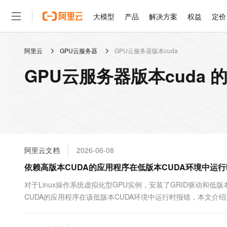
大模型
产品
解决方案
权益
定价
阿里云
GPU云服务器
GPU云服务器版本cuda
大模型
产品
解决方案
权益
定价
云市场
伙伴
服务
了解阿里云
精选产品
精选解决方案
普惠上云
产品定价
精选商城
成为销售伙伴
售前咨询
为什么选择阿里云
千问AI平台
GPU云服务器版本cuda 
了解云产品的定价详情
大模型服务平台百炼
千问办公，解锁你的工作
普惠上云 官方力荐
分销伙伴
在线服务
网站建设
什么是云计算
大
大模型服务与应用平台
企业级Agent产品，直接
云服务器38元/年起，超
咨询伙伴
多端小程序
技术领先
云上成本管理
售后服务
轻量应用服务器
Agency Agents：拥
官方推荐返现计划
大模型
精选产品
精选解决方案
Salesforce 国际版订阅
稳定可靠
管理和优化成本
推荐新用户得奖励，单订单
销售伙伴合作计划
自助服务
友盟天域
安全合规
人工智能与机器学习
AI
文本生成
云数据库 RDS
HappyHorse 打造一
云工开物
无影生态合作计划
在线服务
阿里云文档
2026-06-08
观测云
分析师报告
高校专属算力普惠，学生认
计算
互联网应用开发
Qwen3.8-Max
HOT
Salesforce On Alibaba C
工单服务
依赖高版本CUDA的应用程序在低版本CUDA环境中运
智能体时代全能旗舰模型
Tuya 物联网平台阿里云
研究报告与白皮书
人工智能平台 PAI
快速拥有专属 OpenClaw
大模
Consulting Partner 合
大数据
容器
免费试用
短信专区
一站式AI开发、训练和推
对于Linux操作系统虚拟化型GPU实例，安装了GRID驱动和低
蓝凌 OA
Qwen3.7-Plus
AI 大模型销售与服务生
现代化应用
CUDA的应用程序在该低版本CUDA环境中运行时报错，本文介
存储
天池大赛
能看、能想、能动手的多模
云解析DNS
解决方案免费试用 新老
电子合同
最高领取价值200元试用
安全
网络与CDN
AI 算法大赛
Qwen3-VL-Plus
畅捷通