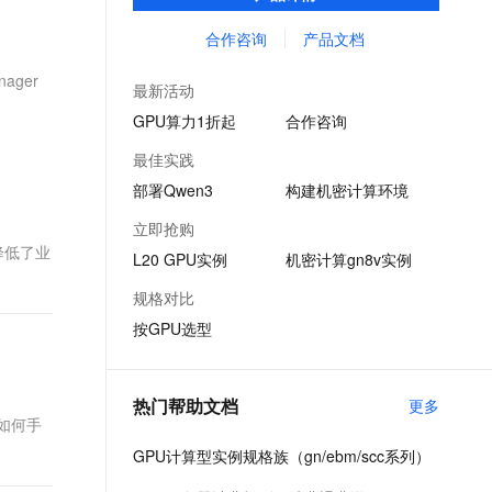
计算、图形渲染、科学仿真等高性能计算场
文戏情感细腻自然，动作戏激烈拳拳到肉，实现更强表演能力
支持中英文自由切换，具备更强的噪声鲁棒性
ernetes 版 ACK
云聚AI 严选权益
AI 原生数据库服务发布
SSL 证书
景需求而设计。
合作咨询
产品文档
，一键激活高效办公新体验
理容器应用的 K8s 服务
精选AI产品，从模型到应用全链提效
Agent 数据网关
堡垒机
ager
AI 用量加速计划
云原生数据库 PolarDB
最新活动
应用
防火墙
、识别商机，让客服更高效、服务更出色。
新老同享，达量后返
Agentic Database 发布
GPU算力1折起
合作咨询
千问办公
主机安全
NEW
最佳实践
的智能体编程平台
一站式AI生产力平台
部署Qwen3
构建机密计算环境
AI 应用及服务市场
伶鹊
立即抢购
企业级人与Agent协作平台，接入和调度多个数字员工
智能客服平台，对话机器人、对话分析、智能外呼
降低了业
AI 应用
L20 GPU实例
机密计算gn8v实例
大模型服务平台百炼 - 全妙
大模型
规格对比
应用创作平台
多模态内容创作工具，已接入 DeepSeek
按GPU选型
自然语言处理
数据标注
热门帮助文档
更多
机器学习
绍如何手
息提取
与 AI 智能体进行实时音视频通话
GPU计算型实例规格族（gn/ebm/scc系列）
从文本、图片、视频中提取结构化的属性信息
构建支持视频理解的 AI 音视频实时通话应用