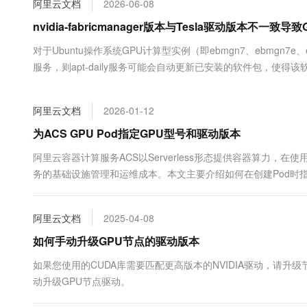
阿里云文档
2026-06-08
大数据开发治理平台 Data
AI 产品 免费试用
网络
安全
云开发大赛
Tableau 订阅
nvidia-fabricmanager版本与Tesla驱动版本不一致
1亿+ 大模型 tokens 和 
可观测
入门学习赛
中间件
AI空中课堂在线直播课
对于Ubuntu操作系统GPU计算型实例（即ebmgn7、ebmgn7e、ebm
云防火墙
140+云产品 免费试用
大模型服务
服务，则apt-daily服务可能会自动更新已安装的软件包，使得该软
上云与迁云
云原生的云上边界网络安全
产品新客免费试用，最长1
数据库
fabricmanager服务启动失败，最终影响GPU无法正常使用，本文
生态解决方案
千问AI平台-Token Plan
企业出海
大模型ACA认证体验
大数据计算
阿里云文档
2026-01-12
助力企业全员 AI 认知与能
行业生态解决方案
政企业务
媒体服务
千问AI平台-模型体验
为ACS GPU Pod指定GPU型号和驱动版本
开发者生态解决方案
在线体验全尺寸、多种模态
企业服务与云通信
阿里云容器计算服务ACS以Serverless形态提供容器算力，在
AI 开发和 AI 应用解决
务的基础设施管理和运维成本。本文主要介绍如何在创建Pod时指
Happy 系列大模型
域名与网站
终端用户计算
阿里云文档
2025-04-08
Serverless
如何手动升级GPU节点的驱动版本
大模型解决方案
如果您使用的CUDA库需要匹配更高版本的NVIDIA驱动，请升
开发工具
快速部署 Dify，高效搭建 
动升级GPU节点驱动。
迁移与运维管理