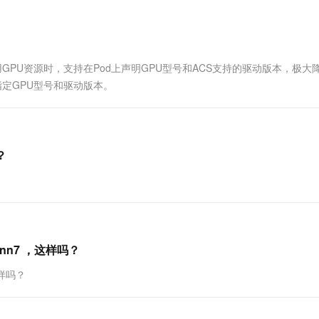
一个 AI 助手
超强辅助，Bol
即刻拥有 DeepSeek-R1 满血版
在企业官网、通讯软件中为客户提供 AI 客服
多种方案随心选，轻松解锁专属 DeepSeek
使用GPU资源时，支持在Pod上声明GPU型号和ACS支持的驱动版本，极大
定GPU型号和驱动版本。
？
dnn7 ，这样吗？
这样吗？