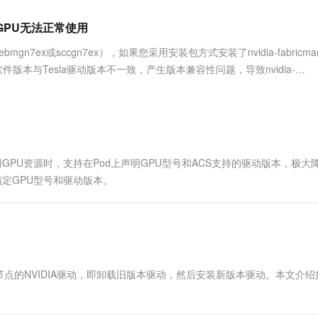
服务生态伙伴
视觉 Coding、空间感知、多模态思考等全面升级
1M上下文，专为长程任务能力而生
云工开物
企业应用
Works
Night Plan 支持 Qwen 3.8-Max
云原生大数据计算服务 MaxCompute
AI 办公
容器服务 Kub
NEW
Red Hat
导致GPU无法正常使用
30+ 款产品免费体验
Data Agent 驱动的一站式 Data+AI 开发治理平台
夜间 5 折，Qwen/Meoo/TokenPlan 客户专享
面向分析的企业级SaaS模式云数据仓库
AI智能应用
提供一站式管
科研合作
ERP
堂（旗舰版）
SUSE
gn7ex或sccgn7ex），如果您采用安装包方式安装了nvidia-fabricman
智能客服
AI 应用构建
大模型原生
CRM
件版本与Tesla驱动版本不一致，产生版本兼容性问题，导致nvidia-
防护产品
2个月
自动承接线索
介绍这种情...
建站小程序
Qoder
大模型服务平台百炼-应用模版
OA 办公系统
HOT
NEW
面向真实软件
个人版上线、团队版降价；千问3.8-Max首发发尝鲜
丰富多元化的应用模版和解决方案
力提升
财税管理
模板建站
万有无界
大模型服务平台百炼-智能体
400电话
定制建站
的模型效果
灵活可视化地构建企业级 Agent
使用GPU资源时，支持在Pod上声明GPU型号和ACS支持的驱动版本，极大
方案
广告营销
模板小程序
定GPU型号和驱动版本。
秒悟
人工智能平台 PAI
定制小程序
云端极速 AI 
新一代 AI 视频生成模型，深度适配广告营销等场景
AI Native 的算法工程平台，一站式完成建模、训练、推理服务部署
APP 开发
建站系统
级节点的NVIDIA驱动，即卸载旧版本驱动，然后安装新版本驱动。本文介
AI 应用
10分钟微调：让0.6B模型媲美235B模
多模态数据信
型
依托云原生高可用架构,实现Dify私有化部署
用1%尺寸在特定领域达到大模型90%以上效果