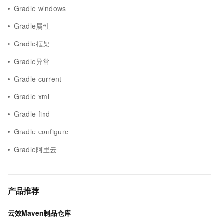
Gradle windows
Gradle属性
Gradle框架
Gradle异常
Gradle current
Gradle xml
Gradle find
Gradle configure
Gradle阿里云
产品推荐
云效Maven制品仓库