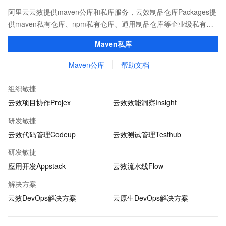
阿里云云效提供maven公库和私库服务，云效制品仓库Packages提
供maven私有仓库、npm私有仓库、通用制品仓库等企业级私有制
品仓库，用于maven、npm等软件包和依赖管理。且不限容量、免
Maven私库
费用。
Maven公库
帮助文档
组织敏捷
云效项目协作Projex
云效效能洞察Insight
研发敏捷
云效代码管理Codeup
云效测试管理Testhub
研发敏捷
应用开发Appstack
云效流水线Flow
解决方案
云效DevOps解决方案
云原生DevOps解决方案