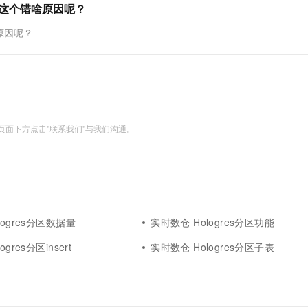
区，报这个错啥原因呢？
一个 AI 助手
超强辅助，Bol
即刻拥有 DeepSeek-R1 满血版
在企业官网、通讯软件中为客户提供 AI 客服
啥原因呢？
多种方案随心选，轻松解锁专属 DeepSeek
面下方点击"联系我们"与我们沟通。
logres分区数据量
实时数仓 Hologres分区功能
gres分区insert
实时数仓 Hologres分区子表