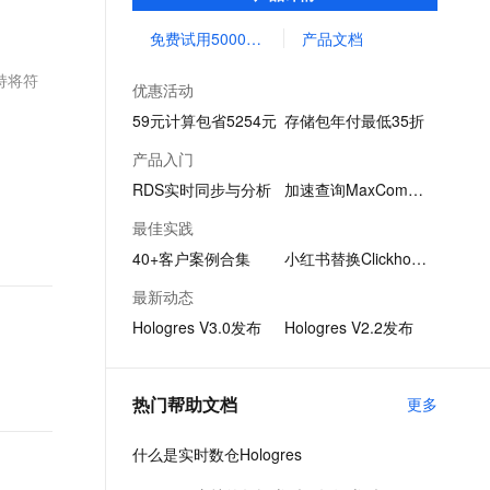
析、即席分析、点查、向量计算等多种场
文戏情感细腻自然，动作戏激烈拳拳到肉，实现更强表演能力
支持中英文自由切换，具备更强的噪声鲁棒性
ernetes 版 ACK
云聚AI 严选权益
AI 原生数据库服务发布
SSL 证书
景，同时替换各类OLAP引擎与KV数据库
免费试用5000CU时
产品文档
，一键激活高效办公新体验
理容器应用的 K8s 服务
精选AI产品，从模型到应用全链提效
Agent 数据网关
堡垒机
持将符
AI 用量加速计划
云原生数据库 PolarDB
优惠活动
应用
防火墙
、识别商机，让客服更高效、服务更出色。
新老同享，达量后返
Agentic Database 发布
59元计算包省5254元
存储包年付最低35折
千问办公
主机安全
NEW
产品入门
的智能体编程平台
一站式AI生产力平台
RDS实时同步与分析
加速查询MaxCompute
AI 应用及服务市场
伶鹊
最佳实践
企业级人与Agent协作平台，接入和调度多个数字员工
智能客服平台，对话机器人、对话分析、智能外呼
AI 应用
40+客户案例合集
小红书替换Clickhouse
大模型服务平台百炼 - 全妙
大模型
最新动态
应用创作平台
多模态内容创作工具，已接入 DeepSeek
Hologres V3.0发布
Hologres V2.2发布
自然语言处理
数据标注
热门帮助文档
更多
机器学习
息提取
与 AI 智能体进行实时音视频通话
什么是实时数仓Hologres
从文本、图片、视频中提取结构化的属性信息
构建支持视频理解的 AI 音视频实时通话应用