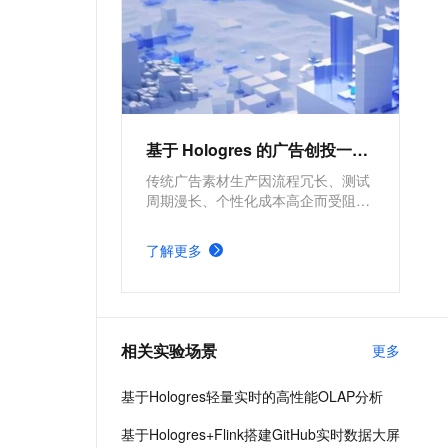
Hoc），支持高并发低延迟的在
线数据服务（Serving），与
MaxCompute、Flink、
DataWorks深度融合，提供离在
线一体化全栈数仓解决方案。欢
迎加入钉群：实时数仓Hologres
基于 Hologres 的广告创投一体化
交流群32314975
传统广告素材生产因流程冗长、测试
周期漫长、个性化成本高企而受阻。
本方案基于 Hologres AI Function 构
建智能平台，实现全链路自动化生产
了解更多
与数据驱动优化，精准解决游戏买量
场景痛点，助力团队降本增效、快速
落地，大幅降低制作门槛，突破效率
瓶颈。
相关实验场景
更多
基于Hologres轻量实时的高性能OLAP分析
基于Hologres+Flink搭建GitHub实时数据大屏