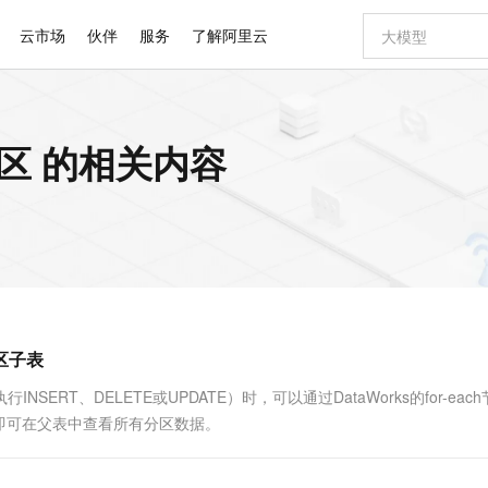
云市场
伙伴
服务
了解阿里云
AI 特惠
数据与 API
成为产品伙伴
企业增值服务
最佳实践
价格计算器
AI 场景体
基础软件
产品伙伴合
阿里云认证
市场活动
配置报价
大模型
分区 的相关内容
自助选配和估算价格
步到位
智启 AI 普惠权益
产品生态集成认证中心
企业支持计划
云上春晚
域名与网站
Qwen Audio：打造专属 AI 语音助手
千问官方 MaaS 平台，为开发者和 Agent 而生，新用户赠送 1 亿 + tokens 额度
一句话生成原生
AI Coding
阿里云Maa
2026 阿里云
云服务器 E
为企业打
数据集
Windows
大模型认证
模型
NEW
NEW
格式还原
值低价云产品抢先购
至高享 1亿+免费 tokens，加速 Al 应用落地
提供智能易用的域名与建站服务
Qwen-Audio-3.0-Realtime 端到端实时语音角色扮演
输入一句话想法,
智能编程，一键
安全可靠、
产品生态伙伴
专家技术服务
云上奥运之旅
弹性计算合作
阿里云中企出
手机三要素
宝塔 Linux
全部认证
价格优势
开源旗舰模型
即刻拥有 DeepSeek-V4-Pro
阿里云 OPC 创新助力计划
千问大模型
一键部署幻兽
AI 电商营销
对象存储 O
大模型
产品生态伙伴工作台
企业增值服务台
云栖战略参考
云存储合作计
云栖大会
身份实名认证
CentOS
训练营
推动算力普惠，释放技术红利
最高返9万
真正可用的 1M 上下文,一次完成代码全链路开发
快速构建应用程序和网站，即刻迈出上云第一步
轻松解锁专属 DeepSeek-V4-Pro
至高百万元 Token 补贴，加速一人公司成长
多元化、高性能、安全可靠的大模型服务
一键购买专属
从图文生成到
云上的中国
数据库合作计
活动全景
短信
Docker
图片和
自进化智能体
5 分钟轻松部署专属 QwenPaw
Token Plan 模型订阅计划
数字证书管理服务（原SSL证书）
高效搭建 AI
AI 广告创作
无影云电脑
企业成长
NEW
HOT
信息公告
看见新力量
云网络合作计
OCR 文字识别
JAVA
越聪明
证享300元代金券
全托管，含MySQL、PostgreSQL、SQL Server、MariaDB多引擎
Qwen3.8-Max 首发尝鲜，限时加量 10 倍，夜间低至2折
实现全站HTTPS，呈现可信的WEB访问
从聊天伙伴进化为能主动干活的本地数字员工
图文、视频一
随时随地安
Kimi-K3
HappyHors
NEW
魔搭 Mode
loud
服务实践
官网公告
分区子表
Kimi 最新旗舰模型，长程编程与推理利器
让文字生成流
金融模力时刻
Salesforce O
版
发票查验
全能环境
Claude Code + GStack 打造工程团队
千问办公，限时限量积分加倍
Qoder
低代码高效构
AI 建站
短信服务
型
NEW
作计划
计划
创新中心
魔搭 ModelSc
健康状态
理服务
让AI从“聊天伙伴”进化为能干活的“数字员工”
安装技能 GStack，拥有专属 AI 工程团队
你的AI工作搭子，覆盖日常办公高频场景
面向真实软件的智能体编程平台
0 代码专业建
ERT、DELETE或UPDATE）时，可以通过DataWorks的for-eac
客户案例
天气预报查询
操作系统
Deepseek-v4-pro
HappyHors
态合作计划
即可在父表中查看所有分区数据。
态智能体模型
旗舰 MoE 大模型，百万上下文与顶尖推理能力
图生视频，流
同享
万小智 AI 建站低至 15元/月
Qoder CN
AI 短剧/漫剧
云原生数据库 
快递物流查询
WordPress
成为服务伙
高校合作
点，立即开启云上创新
覆盖公网/内网、递归/权威、移动APP等全场景解析服务
送.CN域名，送备案服务码
基于千问大模型等，支持代码智能生成、研发智能问答
AI助力短剧
GLM-5.2
Wan2.7-T
Ubuntu