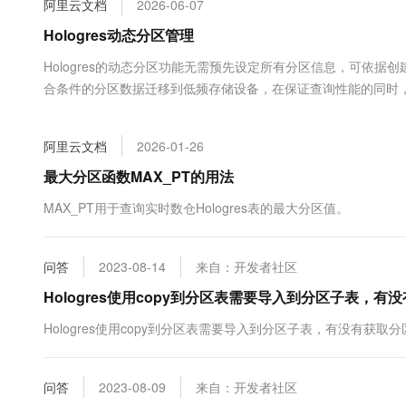
阿里云文档
2026-06-07
大数据开发治理平台 Data
AI 产品 免费试用
网络
安全
云开发大赛
Tableau 订阅
Hologres动态分区管理
1亿+ 大模型 tokens 和 
可观测
入门学习赛
中间件
AI空中课堂在线直播课
Hologres的动态分区功能无需预先设定所有分区信息，可依
云防火墙
140+云产品 免费试用
大模型服务
合条件的分区数据迁移到低频存储设备，在保证查询性能的同时
上云与迁云
云原生的云上边界网络安全
产品新客免费试用，最长1
数据库
生态解决方案
千问AI平台-Token Plan
企业出海
大模型ACA认证体验
大数据计算
阿里云文档
2026-01-26
助力企业全员 AI 认知与能
行业生态解决方案
政企业务
媒体服务
千问AI平台-模型体验
最大分区函数MAX_PT的用法
开发者生态解决方案
在线体验全尺寸、多种模态
企业服务与云通信
MAX_PT用于查询实时数仓Hologres表的最大分区值。
AI 开发和 AI 应用解决
Happy 系列大模型
域名与网站
问答
2023-08-14
来自：开发者社区
终端用户计算
Hologres使用copy到分区表需要导入到分区子表，有
Serverless
大模型解决方案
Hologres使用copy到分区表需要导入到分区子表，有没有获取
开发工具
快速部署 Dify，高效搭建 
问答
2023-08-09
来自：开发者社区
迁移与运维管理