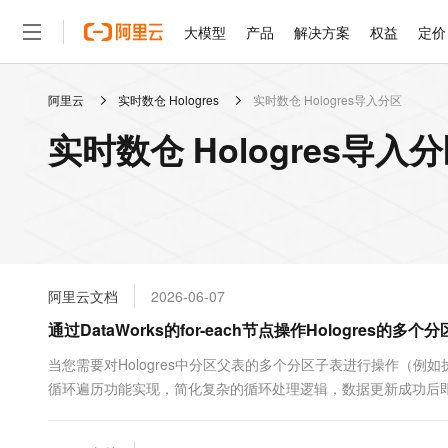
大模型
产品
解决方案
权益
定价
阿里云
实时数仓 Hologres
实时数仓 Hologres导入分区
大模型
产品
解决方案
权益
定价
云市场
伙伴
服务
了解阿里云
精选产品
精选解决方案
普惠上云
产品定价
精选商城
成为销售伙伴
售前咨询
为什么选择阿里云
千问AI平台
实时数仓 Hologres导入
了解云产品的定价详情
大模型服务平台百炼
睿译宝，AI翻译排版一
普惠上云 官方力荐
分销伙伴
在线服务
网站建设
什么是云计算
大
大模型服务与应用平台
上传文档即自动完成翻译和
云服务器38元/年起，超
咨询伙伴
多端小程序
技术领先
云上成本管理
售后服务
轻量应用服务器
GLM-5.2：长任务时代
官方推荐返现计划
大模型
精选产品
精选解决方案
Salesforce 国际版订阅
稳定可靠
管理和优化成本
推荐新用户得奖励，单订单
销售伙伴合作计划
自助服务
友盟天域
安全合规
人工智能与机器学习
AI
文本生成
云数据库 RDS
Hermes Agent，打造
云工开物
无影生态合作计划
在线服务
阿里云文档
2026-06-07
观测云
分析师报告
自主进化，持久记忆，越用
高校专属算力普惠，学生认
计算
互联网应用开发
Qwen3.8-Max
HOT
Salesforce On Alibaba C
工单服务
通过DataWorks的for-each节点操作Hologres的多个
智能体时代全能旗舰模型
Tuya 物联网平台阿里云
研究报告与白皮书
人工智能平台 PAI
快速拥有专属 OpenClaw
大模
Consulting Partner 合
大数据
容器
免费试用
短信专区
一站式AI开发、训练和推
当您需要对Hologres中分区父表的多个分区子表进行操作（例如执行INS
蓝凌 OA
Qwen3.7-Plus
AI 大模型销售与服务生
现代化应用
循环遍历功能实现，简化复杂的循环处理逻辑，数据更新成功后
存储
天池大赛
能看、能想、能动手的多模
云解析DNS
解决方案免费试用 新老
电子合同
最高领取价值200元试用
安全
网络与CDN
AI 算法大赛
Qwen3-VL-Plus
畅捷通