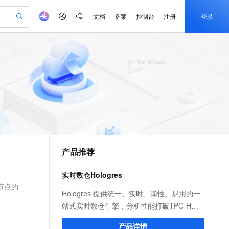
文档
备案
控制台
注册
登录
验
作计划
器
AI 活动
专业服务
服务伙伴合作计划
开发者社区
加入我们
产品动态
服务平台百炼
阿里云 OPC 创新助力计划
一站式生成采购清单，支持单品或批量购买
可编辑精美 PPT 文稿
S产品伙伴计划（繁花）
峰会
CS
造的大模型服务与应用开发平台
Agency Agents：拥有专属领域专家
AI 生产力先锋
Al MaaS 服务伙伴赋能合作
域名
博文
Careers
至高可申请百万元
Qwen3.8-Max 模型上线
 轻松生成专业的 PPT
开启高性价比 AI 编程新体验
弹性可伸缩的云计算服务
先锋实践拓展 AI 生产力的边界
多领域专家智能体,一键组建 AI 虚拟交付团队
Token 补贴，五大权
计划
海大会
伙伴信用分合作计划
商标
问答
社会招聘
益加速 OPC 成功
帕鲁游戏服务器
SS
HappyHorse 打造一站式影视创作平台
飞天发布时刻
HOT
Open Search 向量检索版支
划
备案
电子书
校园招聘
联机服务器，轻松开启游戏
视频创作，一键激活电商全链路生产力
稳定、安全、高性价比、高性能的云存储服务
所见，即是所愿
持视频检索 Pipeline 功能
可视化编排打通从文字构思到成片全链路闭环
更多支持
划
公司注册
镜像站
视频生成
语音识别与合成
 智能体与工作流应用
漫剧工坊：一站式动画创作平台
AI 实训营
应用身份服务 (IDaaS)
合作伙伴培训与认证
产品推荐
划
上云迁移
站生成，高效打造优质广告素材
全接入的云上超级电脑
通过阿里云百炼高效搭建AI应用,助力高效开发
快速生产连贯的高质量长漫剧
从基础到进阶，Agent 创客手把手教你
OpenClaw 管理能力上线
e-1.1-T2V
Qwen3-TTS-Flash
lScope
我要反馈
查询合作伙伴
畅细腻的高质量视频
离线语音合成大模型，多语言方言自适应，低延迟高稳定
n Alibaba Cloud ISV 合作
代维服务
建企业门户网站
10 分钟搭建微信、支付宝小程序
实时数仓Hologres
MaxCompute MaxFrame 提
创新加速
ope
登录合作伙伴管理后台
我要建议
站，无忧落地极速上线
以可视化方式快速构建移动和 PC 门户网站
国内短信简单易用，安全可靠，秒级触达，全球覆盖200+国家和地区。
高效部署网站，快速应用到小程序
供自动弹性内存功能
h节点的
e-1.1-I2V
Cosyvoice-V3-Flash
Hologres 提供统一、实时、弹性、易用的一
安全
畅自然，细节丰富
高表现力语音合成大模型，语音克隆听感自然
我要投诉
PolarDB
站式实时数仓引擎，分析性能打破TPC-H世
上云场景组合购
Milvus 弹性伸缩功能新增节
伴
漫剧创作，剧本、分镜、视频高效生成
100%兼容MySQL、PostgreSQL，兼容Oracle，支持集中和分布式
覆盖90%+业务场景，专享组合折扣价
点支持范围
界记录，一份数据可同时支持OLAP多维分
2V
VPN
Fun-ASR
产品详情