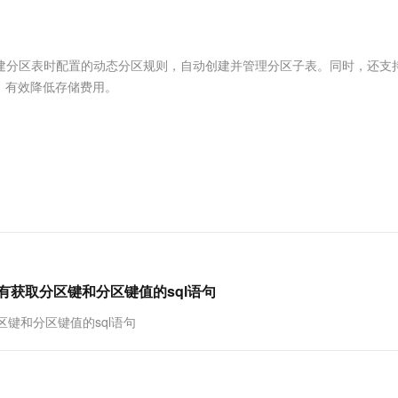
服务生态伙伴
视觉 Coding、空间感知、多模态思考等全面升级
1M上下文，专为长程任务能力而生
云工开物
企业应用
Works
Night Plan 支持 Qwen 3.8-Max
云原生大数据计算服务 MaxCompute
AI 办公
容器服务 Kub
NEW
Red Hat
30+ 款产品免费体验
Data Agent 驱动的一站式 Data+AI 开发治理平台
夜间 5 折，Qwen/Meoo/TokenPlan 客户专享
面向分析的企业级SaaS模式云数据仓库
AI智能应用
提供一站式管
科研合作
ERP
堂（旗舰版）
SUSE
据创建分区表时配置的动态分区规则，自动创建并管理分区子表。同时，还支
智能客服
AI 应用构建
大模型原生
CRM
，有效降低存储费用。
防护产品
2个月
自动承接线索
建站小程序
Qoder
大模型服务平台百炼-应用模版
OA 办公系统
HOT
NEW
面向真实软件
个人版上线、团队版降价；千问3.8-Max首发发尝鲜
丰富多元化的应用模版和解决方案
力提升
财税管理
模板建站
万有无界
大模型服务平台百炼-智能体
400电话
定制建站
的模型效果
灵活可视化地构建企业级 Agent
方案
广告营销
模板小程序
秒悟
人工智能平台 PAI
定制小程序
云端极速 AI 
新一代 AI 视频生成模型，深度适配广告营销等场景
AI Native 的算法工程平台，一站式完成建模、训练、推理服务部署
APP 开发
没有获取分区键和分区键值的sql语句
建站系统
分区键和分区键值的sql语句
AI 应用
10分钟微调：让0.6B模型媲美235B模
多模态数据信
型
依托云原生高可用架构,实现Dify私有化部署
用1%尺寸在特定领域达到大模型90%以上效果