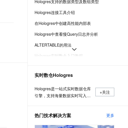
Hologres支持的数据类型及数组类型
t.diy 一步搞定创意建站
构建大模型应用的安全防护体系
通过自然语言交互简化开发流程,全栈开发支持
通过阿里云安全产品对 AI 应用进行安全防护
Hologres连接工具介绍
在Hologres中创建高性能内部表
Hologres中查看慢Query日志并分析
ALTERTABLE的用法
Hologres实时数仓入门教程
CREATE DYNAMIC TABLE
实时数仓Hologres
Dynamic Table介绍
Hologres日期和时间函数
Hologres是一站式实时数据仓库
+关注
引擎，支持海量数据实时写入、
实时更新、实时分析，支持标准
SQL（兼容PostgreSQL协
热门技术解决方案
更多
议），支持PB级数据多维分析
（OLAP）与即席分析（Ad