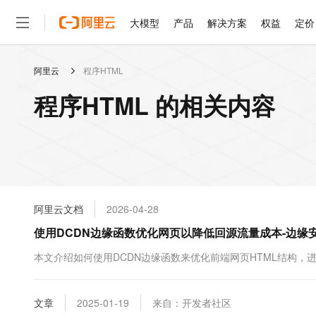
大模型
产品
解决方案
权益
定价
阿里云
程序HTML
大模型
产品
解决方案
权益
定价
云市场
伙伴
服务
了解阿里云
精选产品
精选解决方案
普惠上云
产品定价
精选商城
成为销售伙伴
售前咨询
为什么选择阿里云
千问AI平台
程序HTML 的相关内容
了解云产品的定价详情
大模型服务平台百炼
睿译宝，AI翻译排版一
普惠上云 官方力荐
分销伙伴
在线服务
网站建设
什么是云计算
大
大模型服务与应用平台
上传文档即自动完成翻译和
云服务器38元/年起，超
咨询伙伴
多端小程序
技术领先
云上成本管理
售后服务
轻量应用服务器
GLM-5.2：长任务时代
官方推荐返现计划
大模型
精选产品
精选解决方案
Salesforce 国际版订阅
稳定可靠
管理和优化成本
推荐新用户得奖励，单订单
销售伙伴合作计划
自助服务
友盟天域
安全合规
人工智能与机器学习
AI
文本生成
云数据库 RDS
Hermes Agent，打造
云工开物
无影生态合作计划
在线服务
阿里云文档
2026-04-28
观测云
分析师报告
自主进化，持久记忆，越用
高校专属算力普惠，学生认
计算
互联网应用开发
Qwen3.8-Max
HOT
Salesforce On Alibaba C
工单服务
使用DCDN边缘函数优化网页以降低回源流量成本-边缘
智能体时代全能旗舰模型
Tuya 物联网平台阿里云
研究报告与白皮书
人工智能平台 PAI
快速拥有专属 OpenClaw
大模
Consulting Partner 合
大数据
容器
免费试用
短信专区
一站式AI开发、训练和推
本文介绍如何使用DCDN边缘函数来优化前端网页HTML结构
蓝凌 OA
Qwen3.7-Plus
AI 大模型销售与服务生
现代化应用
存储
天池大赛
能看、能想、能动手的多模
云解析DNS
解决方案免费试用 新老
电子合同
最高领取价值200元试用
安全
文章
网络与CDN
2025-01-19
来自：开发者社区
AI 算法大赛
Qwen3-VL-Plus
畅捷通