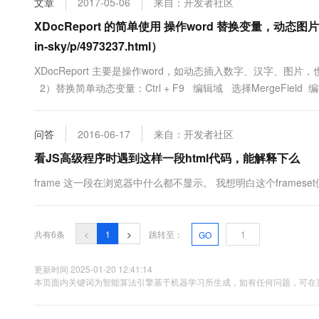
文章
2017-05-06
来自：开发者社区
10 分钟在聊天系统中增加
专有云
XDocReport 的简单使用 操作word 替换变量，动态图片，
in-sky/p/4973237.html）
XDocReport 主要是操作word，如动态插入数字、汉字、图
2）替换简单动态变量：Ctrl + F9 编辑域 选择MergeFiel
问答
2016-06-17
来自：开发者社区
看JS高级程序时遇到这样一段html代码，能解释下么
frame 这一段在浏览器中什么都不显示。 我想明白这个framese
共有6条
<
1
>
跳转至：
GO
更新时间 2025-01-20 12:41:14
本页面内关键词为智能算法引擎基于机器学习所生成，如有任何问题，可在页