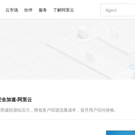
云市场
伙伴
服务
了解阿里云
AI 特惠
数据与 API
成为产品伙伴
企业增值服务
最佳实践
价格计算器
AI 场景体
基础软件
产品伙伴合
阿里云认证
市场活动
配置报价
大模型
自助选配和估算价格
步到位
智启 AI 普惠权益
产品生态集成认证中心
企业支持计划
云上春晚
域名与网站
Qwen Audio：打造专属 AI 语音助手
千问官方 MaaS 平台，为开发者和 Agent 而生，新用户赠送 1 亿 + tokens 额度
一句话生成原生
AI Coding
阿里云Maa
2026 阿里云
云服务器 E
为企业打
数据集
Windows
大模型认证
模型
NEW
NEW
格式还原
值低价云产品抢先购
至高享 1亿+免费 tokens，加速 Al 应用落地
提供智能易用的域名与建站服务
Qwen-Audio-3.0-Realtime 端到端实时语音角色扮演
输入一句话想法,
智能编程，一键
安全可靠、
产品生态伙伴
专家技术服务
云上奥运之旅
弹性计算合作
阿里云中企出
手机三要素
宝塔 Linux
全部认证
价格优势
开源旗舰模型
即刻拥有 DeepSeek-V4-Pro
阿里云 OPC 创新助力计划
千问大模型
一键部署幻兽
AI 电商营销
对象存储 O
大模型
产品生态伙伴工作台
企业增值服务台
云栖战略参考
云存储合作计
云栖大会
身份实名认证
CentOS
训练营
推动算力普惠，释放技术红利
最高返9万
真正可用的 1M 上下文,一次完成代码全链路开发
快速构建应用程序和网站，即刻迈出上云第一步
轻松解锁专属 DeepSeek-V4-Pro
至高百万元 Token 补贴，加速一人公司成长
多元化、高性能、安全可靠的大模型服务
一键购买专属
从图文生成到
云上的中国
数据库合作计
活动全景
短信
Docker
图片和
自进化智能体
5 分钟轻松部署专属 QwenPaw
Token Plan 模型订阅计划
数字证书管理服务（原SSL证书）
高效搭建 AI
AI 广告创作
无影云电脑
企业成长
NEW
HOT
信息公告
看见新力量
云网络合作计
OCR 文字识别
JAVA
越聪明
证享300元代金券
全托管，含MySQL、PostgreSQL、SQL Server、MariaDB多引擎
Qwen3.8-Max 首发尝鲜，限时加量 10 倍，夜间低至2折
实现全站 HTTPS，呈现可信的 Web 访问
从聊天伙伴进化为能主动干活的本地数字员工
图文、视频一
随时随地安
Kimi-K3
HappyHors
NEW
魔搭 Mode
loud
服务实践
官网公告
安全加速-阿里云
Kimi 最新旗舰模型，长程编程与推理利器
让文字生成流
金融模力时刻
Salesforce O
版
发票查验
全能环境
Claude Code + GStack 打造工程团队
千问办公，限时限量积分加倍
Qoder
低代码高效构
AI 建站
短信服务
型
NEW
作计划
计划
创新中心
魔搭 ModelSc
健康状态
理服务
让AI从“聊天伙伴”进化为能干活的“数字员工”
安装技能 GStack，拥有专属 AI 工程团队
你的AI工作搭子，覆盖日常办公高频场景
面向真实软件的智能体编程平台
0 代码专业建
，进而减轻源站压力，降低客户回源流量成本，提升用户访问体验。
客户案例
天气预报查询
操作系统
Deepseek-v4-pro
HappyHors
态合作计划
态智能体模型
旗舰 MoE 大模型，百万上下文与顶尖推理能力
图生视频，流
同享
万小智 AI 建站低至 15元/月
Qoder CN
AI 短剧/漫剧
云原生数据库 
快递物流查询
WordPress
成为服务伙
高校合作
点，立即开启云上创新
覆盖公网/内网、递归/权威、移动APP等全场景解析服务
送.CN域名，送备案服务码
基于千问大模型等，支持代码智能生成、研发智能问答
AI助力短剧
GLM-5.2
Wan2.7-T
Ubuntu