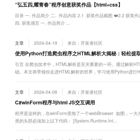
“弘五四,耀青春”程序创意获奖作品【html+css】
大数据开发治理平台 Data
AI 产品 免费试用
网络
安全
云开发大赛
Tableau 订阅
1亿+ 大模型 tokens 和 
目录 一. 作品简介 二. 作品内容 2.1 获奖作品截图 ❤️2.2 获奖作品
可观测
入门学习赛
中间件
AI空中课堂在线直播课
四. 获奖感言 一. 作品简介 ...
云防火墙
140+云产品 免费试用
大模型服务
上云与迁云
云原生的云上边界网络安全
产品新客免费试用，最长1
数据库
生态解决方案
千问AI平台-Token Plan
文章
2024-04-19
来自：开发者社区
企业出海
大模型ACA认证体验
大数据计算
助力企业全员 AI 认知与能
行业生态解决方案
使用Python打造爬虫程序之HTML解析大揭秘：轻松提
政企业务
媒体服务
千问AI平台-模型体验
开发者生态解决方案
引言 在爬虫技术中，HTML解析是至关重要的一环。通过解析H
在线体验全尺寸、多种模态
企业服务与云通信
础。本文将带领你走进HTML解析的世界，学习使用Python进行
AI 开发和 AI 应用解决
HTML（HyperText Markup Language...
Happy 系列大模型
域名与网站
文章
2024-04-08
来自：开发者社区
终端用户计算
C#winForm程序与html JS交互调用
Serverless
大模型解决方案
程序是这样的，在winForm里拖了一个webBrowser 如图，一大
类的头部必须加上以下代码： [System.Runtime.Int...
开发工具
快速部署 Dify，高效搭建 
迁移与运维管理