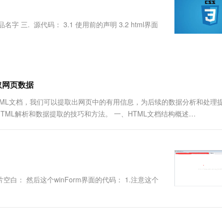
服务生态伙伴
视觉 Coding、空间感知、多模态思考等全面升级
1M上下文，专为长程任务能力而生
云工开物
企业应用
Works
Night Plan 支持 Qwen 3.8-Max
云原生大数据计算服务 MaxCompute
AI 办公
容器服务 Kub
NEW
Red Hat
30+ 款产品免费体验
Data Agent 驱动的一站式 Data+AI 开发治理平台
夜间 5 折，Qwen/Meoo/TokenPlan 客户专享
面向分析的企业级SaaS模式云数据仓库
AI智能应用
提供一站式管
科研合作
名字 三. 源代码： 3.1 使用前的声明 3.2 html界面
ERP
堂（旗舰版）
SUSE
智能客服
AI 应用构建
大模型原生
CRM
防护产品
2个月
自动承接线索
建站小程序
Qoder
大模型服务平台百炼-应用模版
OA 办公系统
HOT
NEW
面向真实软件
个人版上线、团队版降价；千问3.8-Max首发发尝鲜
丰富多元化的应用模版和解决方案
力提升
财税管理
模板建站
取网页数据
万有无界
大模型服务平台百炼-智能体
400电话
定制建站
TML文档，我们可以提取出网页中的有用信息，为后续的数据分析和处理
的模型效果
灵活可视化地构建企业级 Agent
HTML解析和数据提取的技巧和方法。 一、HTML文档结构概述
方案
广告营销
模板小程序
秒悟
人工智能平台 PAI
定制小程序
云端极速 AI 
新一代 AI 视频生成模型，深度适配广告营销等场景
AI Native 的算法工程平台，一站式完成建模、训练、推理服务部署
APP 开发
建站系统
片空白： 然后这个winForm界面的代码： 1.注意这个
AI 应用
10分钟微调：让0.6B模型媲美235B模
多模态数据信
型
依托云原生高可用架构,实现Dify私有化部署
用1%尺寸在特定领域达到大模型90%以上效果