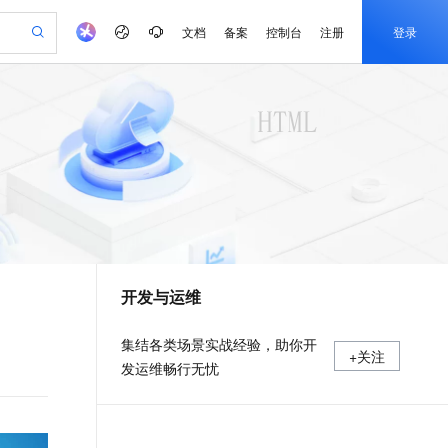
文档
备案
控制台
注册
登录
验
作计划
器
AI 活动
专业服务
服务伙伴合作计划
开发者社区
加入我们
产品动态
服务平台百炼
阿里云 OPC 创新助力计划
一站式生成采购清单，支持单品或批量购买
可编辑精美 PPT 文稿
S产品伙伴计划（繁花）
峰会
CS
造的大模型服务与应用开发平台
Agency Agents：拥有专属领域专家
AI 生产力先锋
Al MaaS 服务伙伴赋能合作
域名
博文
Careers
PolarDB Agentic Database
至高可申请百万元
 轻松生成专业的 PPT
开启高性价比 AI 编程新体验
弹性可伸缩的云计算服务
先锋实践拓展 AI 生产力的边界
发布
多领域专家智能体,一键组建 AI 虚拟交付团队
Token 补贴，五大权
计划
海大会
伙伴信用分合作计划
商标
问答
社会招聘
益加速 OPC 成功
帕鲁游戏服务器
SS
HappyHorse 打造一站式影视创作平台
飞天发布时刻
HOT
秒悟 Meoo CLI 支持一键部
划
备案
电子书
校园招聘
联机服务器，轻松开启游戏
视频创作，一键激活电商全链路生产力
稳定、安全、高性价比、高性能的云存储服务
所见，即是所愿
署项目至阿里云账号
可视化编排打通从文字构思到成片全链路闭环
更多支持
划
公司注册
镜像站
视频生成
语音识别与合成
 智能体与工作流应用
漫剧工坊：一站式动画创作平台
AI 实训营
Flink OSS 支持
合作伙伴培训与认证
开发与运维
划
上云迁移
站生成，高效打造优质广告素材
全接入的云上超级电脑
通过阿里云百炼高效搭建AI应用,助力高效开发
快速生产连贯的高质量长漫剧
从基础到进阶，Agent 创客手把手教你
AssumeRole 角色自定义
e-1.1-T2V
Qwen3-TTS-Flash
lScope
我要反馈
查询合作伙伴
畅细腻的高质量视频
离线语音合成大模型，多语言方言自适应，低延迟高稳定
n Alibaba Cloud ISV 合作
代维服务
建企业门户网站
10 分钟搭建微信、支付宝小程序
百炼 Qwen3.7-Flash 系列模
集结各类场景实战经验，助你开
+关注
创新加速
ope
登录合作伙伴管理后台
我要建议
站，无忧落地极速上线
以可视化方式快速构建移动和 PC 门户网站
国内短信简单易用，安全可靠，秒级触达，全球覆盖200+国家和地区。
高效部署网站，快速应用到小程序
型发布
发运维畅行无忧
e-1.1-I2V
Cosyvoice-V3-Flash
安全
畅自然，细节丰富
高表现力语音合成大模型，语音克隆听感自然
我要投诉
PolarDB
上云场景组合购
伴
Qoder CN V1.7.0 发布
漫剧创作，剧本、分镜、视频高效生成
100%兼容MySQL、PostgreSQL，兼容Oracle，支持集中和分布式
覆盖90%+业务场景，专享组合折扣价
2V
VPN
Fun-ASR