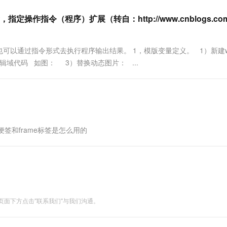
一个 AI 助手
超强辅助，Bol
即刻拥有 DeepSeek-R1 满血版
在企业官网、通讯软件中为客户提供 AI 客服
指定操作指令（程序）扩展（转自：http://www.cnblogs.com/f
多种方案随心选，轻松解锁专属 DeepSeek
片，也可以通过指令形式去执行程序输出结果。 1，模版变量定义。 1）新建w
d 编辑域代码 如图： 3）替换动态图片： ...
t便签和frame标签是怎么用的
面下方点击"联系我们"与我们沟通。