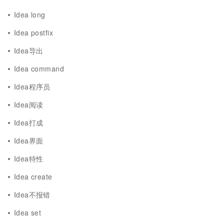
Idea long
Idea postfix
Idea导出
Idea command
Idea程序员
Idea阅读
Idea打成
Idea界面
Idea特性
Idea create
Idea不报错
Idea set