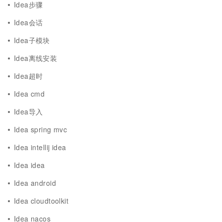
Idea步骤
Idea会话
Idea子模块
Idea离线安装
Idea超时
Idea cmd
Idea导入
Idea spring mvc
Idea intellij idea
Idea idea
Idea android
Idea cloudtoolkit
Idea nacos