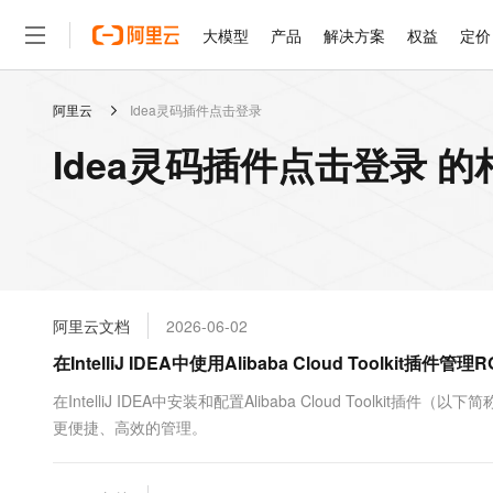
大模型
产品
解决方案
权益
定价
阿里云
Idea灵码插件点击登录
大模型
产品
解决方案
权益
定价
云市场
伙伴
服务
了解阿里云
精选产品
精选解决方案
普惠上云
产品定价
精选商城
成为销售伙伴
售前咨询
为什么选择阿里云
千问AI平台
Idea灵码插件点击登录 
了解云产品的定价详情
大模型服务平台百炼
千问办公，解锁你的工作
普惠上云 官方力荐
分销伙伴
在线服务
网站建设
什么是云计算
大
大模型服务与应用平台
企业级Agent产品，直接
云服务器38元/年起，超
咨询伙伴
多端小程序
技术领先
云上成本管理
售后服务
轻量应用服务器
Agency Agents：拥
官方推荐返现计划
大模型
精选产品
精选解决方案
Salesforce 国际版订阅
稳定可靠
管理和优化成本
推荐新用户得奖励，单订单
销售伙伴合作计划
自助服务
友盟天域
安全合规
人工智能与机器学习
AI
文本生成
云数据库 RDS
HappyHorse 打造一
云工开物
无影生态合作计划
在线服务
阿里云文档
2026-06-02
观测云
分析师报告
高校专属算力普惠，学生认
计算
互联网应用开发
Qwen3.8-Max
HOT
Salesforce On Alibaba C
工单服务
在IntelliJ IDEA中使用Alibaba Cloud Toolkit插
智能体时代全能旗舰模型
Tuya 物联网平台阿里云
研究报告与白皮书
人工智能平台 PAI
快速拥有专属 OpenClaw
大模
Consulting Partner 合
大数据
容器
免费试用
短信专区
一站式AI开发、训练和推
在IntelliJ IDEA中安装和配置Alibaba Cloud Toolki
蓝凌 OA
Qwen3.7-Plus
AI 大模型销售与服务生
现代化应用
更便捷、高效的管理。
存储
天池大赛
能看、能想、能动手的多模
云解析DNS
解决方案免费试用 新老
电子合同
最高领取价值200元试用
安全
网络与CDN
AI 算法大赛
Qwen3-VL-Plus
畅捷通