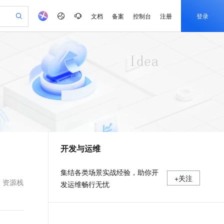
文档
备案
控制台
注册
登录
验
作计划
器
AI 活动
专业服务
服务伙伴合作计划
开发者社区
加入我们
产品动态
服务平台百炼
阿里云 OPC 创新助力计划
一站式生成采购清单，支持单品或批量购买
io：打造专属 AI 语音助手
S产品伙伴计划（繁花）
峰会
CS
造的大模型服务与应用开发平台
一句话生成原生可编辑精美 PPT 文稿
AI 生产力先锋
Al MaaS 服务伙伴赋能合作
域名
博文
Careers
至高可申请百万元
Qwen3.8-Max 模型上线
开启高性价比 AI 编程新体验
弹性可伸缩的云计算服务
Qwen-Audio-3.0-Realtime 端到端实时语音角色扮演
输入一句话想法, 轻松生成专业的 PPT
先锋实践拓展 AI 生产力的边界
Token 补贴，五大权
计划
海大会
伙伴信用分合作计划
商标
问答
社会招聘
益加速 OPC 成功
eek-V4-Pro
SS
一键部署幻兽帕鲁游戏服务器
飞天发布时刻
HOT
Open Search 向量检索版支
划
备案
电子书
校园招聘
pSeek-V4-Pro
视频创作，一键激活电商全链路生产力
稳定、安全、高性价比、高性能的云存储服务
一键购买专属联机服务器，轻松开启游戏
所见，即是所愿
持视频检索 Pipeline 功能
更多支持
划
公司注册
镜像站
视频生成
语音识别与合成
专属 QwenPaw
漫剧工坊：一站式动画创作平台
AI 实训营
HOT
应用身份服务 (IDaaS)
合作伙伴培训与认证
开发与运维
划
上云迁移
站生成，高效打造优质广告素材
全接入的云上超级电脑
从聊天伙伴进化为能主动干活的本地数字员工
快速生产连贯的高质量长漫剧
从基础到进阶，Agent 创客手把手教你
OpenClaw 管理能力上线
e-1.1-T2V
Qwen3-TTS-Flash
lScope
我要反馈
查询合作伙伴
畅细腻的高质量视频
离线语音合成大模型，多语言方言自适应，低延迟高稳定
n Alibaba Cloud ISV 合作
代维服务
建企业门户网站
10 分钟搭建微信、支付宝小程序
MaxCompute MaxFrame 提
集结各类场景实战经验，助你开
+关注
创新加速
ope
登录合作伙伴管理后台
我要建议
站，无忧落地极速上线
以可视化方式快速构建移动和 PC 门户网站
国内短信简单易用，安全可靠，秒级触达，全球覆盖200+国家和地区。
高效部署网站，快速应用到小程序
供自动弹性内存功能
板、资源栈
发运维畅行无忧
e-1.1-I2V
Cosyvoice-V3-Flash
安全
畅自然，细节丰富
高表现力语音合成大模型，语音克隆听感自然
我要投诉
PolarDB
上云场景组合购
Milvus 弹性伸缩功能新增节
伴
漫剧创作，剧本、分镜、视频高效生成
100%兼容MySQL、PostgreSQL，兼容Oracle，支持集中和分布式
覆盖90%+业务场景，专享组合折扣价
点支持范围
2V
VPN
Fun-ASR