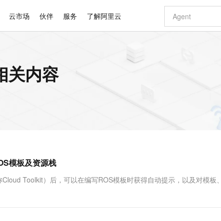
云市场
伙伴
服务
了解阿里云
AI 特惠
数据与 API
成为产品伙伴
企业增值服务
最佳实践
价格计算器
AI 场景体
基础软件
产品伙伴合
阿里云认证
市场活动
配置报价
大模型
的相关内容
自助选配和估算价格
新方式
睿译宝，AI翻译排版一步到位
智启 AI 普惠权益
产品生态集成认证中心
企业支持计划
云上春晚
域名与网站
千问官方 MaaS 平台，为开发者和 Agent 而生，新用户赠送 1 亿 + tokens 额度
Qwen Aud
AI Coding
阿里云Maa
2026 阿里云
云服务器 E
为企业打
数据集
Windows
大模型认证
模型
NEW
NEW
交付可用成果
值低价云产品抢先购
上传文档即自动完成翻译和格式还原
至高享 1亿+免费 tokens，加速 Al 应用落地
提供智能易用的域名与建站服务
智能编程，一键
安全可靠、
产品生态伙伴
专家技术服务
云上奥运之旅
弹性计算合作
阿里云中企出
手机三要素
宝塔 Linux
全部认证
价格优势
有专属领域专家
GLM-5.2：长任务时代开源旗舰模型
阿里云 OPC 创新助力计划
千问大模型
即刻拥有 DeepS
AI 电商营销
对象存储 O
大模型
产品生态伙伴工作台
企业增值服务台
云栖战略参考
云存储合作计
云栖大会
身份实名认证
CentOS
训练营
推动算力普惠，释放技术红利
最高返9万
多领域专家智能体,一键组建 AI 虚拟交付团队
快速构建应用程序和网站，即刻迈出上云第一步
至高百万元 Token 补贴，加速一人公司成长
多元化、高性能、安全可靠的大模型服务
真正可用的 1M 上下文,一次完成代码全链路开发
轻松解锁专属 Dee
从图文生成到
云上的中国
数据库合作计
活动全景
短信
Docker
图片和
站式影视创作平台
Hermes Agent，打造自进化智能体
Token Plan 模型订阅计划
数字证书管理服务（原SSL证书）
5 分钟轻松部署
AI 广告创作
无影云电脑
企业成长
NEW
信息公告
看见新力量
云网络合作计
OCR 文字识别
JAVA
证享300元代金券
可视化编排打通从文字构思到成片全链路闭环
全托管，含MySQL、PostgreSQL、SQL Server、MariaDB多引擎
自主进化，持久记忆，越用越聪明
Qwen3.8-Max 首发尝鲜，限时加量 10 倍，夜间低至2折
实现全站HTTPS，呈现可信的WEB访问
图文、视频一
随时随地安
Kimi-K3
HappyHors
NEW
魔搭 Mode
loud
服务实践
官网公告
件管理ROS模板及资源栈
Kimi 最新旗舰模型，长程编程与推理利器
让文字生成流
金融模力时刻
Salesforce O
版
发票查验
全能环境
Claude Code + GStack 打造工程团队
千问办公，限时限量积分加倍
Qoder
低代码高效构
AI 建站
短信服务
型
NEW
作计划
计划
创新中心
魔搭 ModelSc
健康状态
理服务
让AI从“聊天伙伴”进化为能干活的“数字员工”
安装技能 GStack，拥有专属 AI 工程团队
你的AI工作搭子，覆盖日常办公高频场景
面向真实软件的智能体编程平台
0 代码专业建
t插件（以下简称Cloud Toolkit）后，可以在编写ROS模板时获得自动提示，以及对模
客户案例
天气预报查询
操作系统
Deepseek-v4-pro
HappyHors
态合作计划
态智能体模型
旗舰 MoE 大模型，百万上下文与顶尖推理能力
图生视频，流
同享
万小智 AI 建站低至 15元/月
Qoder CN
AI 短剧/漫剧
云原生数据库 
快递物流查询
WordPress
成为服务伙
高校合作
点，立即开启云上创新
覆盖公网/内网、递归/权威、移动APP等全场景解析服务
送.CN域名，送备案服务码
基于千问大模型等，支持代码智能生成、研发智能问答
AI助力短剧
GLM-5.2
Wan2.7-T
Ubuntu