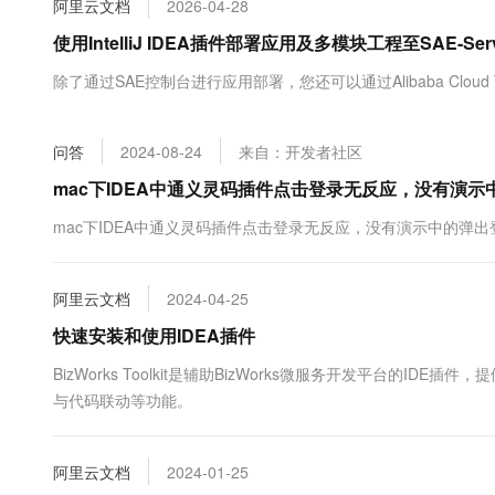
阿里云文档
2026-04-28
大数据开发治理平台 Data
AI 产品 免费试用
网络
安全
云开发大赛
Tableau 订阅
使用IntelliJ IDEA插件部署应用及多模块工程至SAE-Ser
1亿+ 大模型 tokens 和 
可观测
入门学习赛
中间件
AI空中课堂在线直播课
除了通过SAE控制台进行应用部署，您还可以通过Alibaba Cloud Toolkit
云防火墙
140+云产品 免费试用
大模型服务
上云与迁云
云原生的云上边界网络安全
产品新客免费试用，最长1
数据库
生态解决方案
千问AI平台-Token Plan
问答
2024-08-24
来自：开发者社区
企业出海
大模型ACA认证体验
大数据计算
助力企业全员 AI 认知与能
行业生态解决方案
mac下IDEA中通义灵码插件点击登录无反应，没有演
政企业务
媒体服务
千问AI平台-模型体验
开发者生态解决方案
mac下IDEA中通义灵码插件点击登录无反应，没有演示中的弹
在线体验全尺寸、多种模态
企业服务与云通信
AI 开发和 AI 应用解决
Happy 系列大模型
域名与网站
阿里云文档
2024-04-25
快速安装和使用IDEA插件
终端用户计算
BizWorks Toolkit是辅助BizWorks微服务开发平台的
Serverless
大模型解决方案
与代码联动等功能。
开发工具
快速部署 Dify，高效搭建 
阿里云文档
2024-01-25
迁移与运维管理