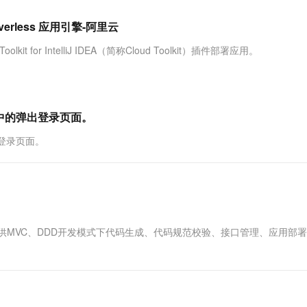
服务生态伙伴
视觉 Coding、空间感知、多模态思考等全面升级
1M上下文，专为长程任务能力而生
云工开物
企业应用
Works
Night Plan 支持 Qwen 3.8-Max
云原生大数据计算服务 MaxCompute
AI 办公
容器服务 Kub
NEW
Red Hat
verless 应用引擎-阿里云
30+ 款产品免费体验
Data Agent 驱动的一站式 Data+AI 开发治理平台
夜间 5 折，Qwen/Meoo/TokenPlan 客户专享
面向分析的企业级SaaS模式云数据仓库
AI智能应用
提供一站式管
科研合作
ERP
堂（旗舰版）
SUSE
 for IntelliJ IDEA（简称Cloud Toolkit）插件部署应用。
智能客服
AI 应用构建
大模型原生
CRM
防护产品
2个月
自动承接线索
建站小程序
Qoder
大模型服务平台百炼-应用模版
OA 办公系统
HOT
NEW
面向真实软件
个人版上线、团队版降价；千问3.8-Max首发发尝鲜
丰富多元化的应用模版和解决方案
力提升
财税管理
模板建站
示中的弹出登录页面。
万有无界
大模型服务平台百炼-智能体
400电话
定制建站
出登录页面。
的模型效果
灵活可视化地构建企业级 Agent
方案
广告营销
模板小程序
秒悟
人工智能平台 PAI
定制小程序
云端极速 AI 
新一代 AI 视频生成模型，深度适配广告营销等场景
AI Native 的算法工程平台，一站式完成建模、训练、推理服务部署
APP 开发
IDE插件，提供MVC、DDD开发模式下代码生成、代码规范校验、接口管理、应用部
建站系统
AI 应用
10分钟微调：让0.6B模型媲美235B模
多模态数据信
型
依托云原生高可用架构,实现Dify私有化部署
用1%尺寸在特定领域达到大模型90%以上效果