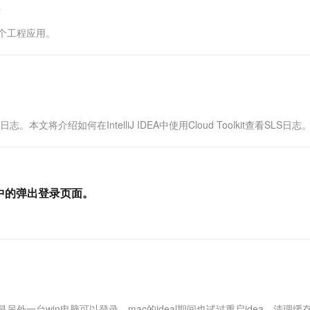
一个 AI 助手
超强辅助，Bol
即刻拥有 DeepSeek-R1 满血版
在企业官网、通讯软件中为客户提供 AI 客服
部署多个工程应用。
多种方案随心选，轻松解锁专属 DeepSeek
。本文将介绍如何在IntelliJ IDEA中使用Cloud Toolkit查看SLS日志
示中的弹出登录页面。
另外一台win电脑可以登录，mac的ideal期间也试过重启idea，清理缓