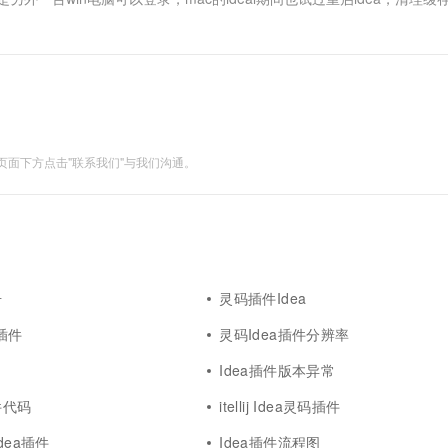
面下方点击"联系我们"与我们沟通。
击
灵码插件Idea
a插件
灵码Idea插件分辨率
Idea插件版本异常
件代码
itellij Idea灵码插件
j idea插件
Idea插件流程图