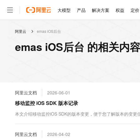
大模型
产品
解决方案
权益
定价
阿里云
emas iOS后台
大模型
产品
解决方案
权益
定价
云市场
伙伴
服务
了解阿里云
精选产品
精选解决方案
普惠上云
产品定价
精选商城
成为销售伙伴
售前咨询
为什么选择阿里云
千问AI平台
emas iOS后台 的相关内
了解云产品的定价详情
大模型服务平台百炼
千问办公，解锁你的工作
普惠上云 官方力荐
分销伙伴
在线服务
网站建设
什么是云计算
大
大模型服务与应用平台
企业级Agent产品，直接
云服务器38元/年起，超
咨询伙伴
多端小程序
技术领先
云上成本管理
售后服务
轻量应用服务器
Agency Agents：拥
官方推荐返现计划
大模型
精选产品
精选解决方案
Salesforce 国际版订阅
稳定可靠
管理和优化成本
推荐新用户得奖励，单订单
销售伙伴合作计划
自助服务
友盟天域
安全合规
人工智能与机器学习
AI
文本生成
云数据库 RDS
HappyHorse 打造一
云工开物
无影生态合作计划
在线服务
阿里云文档
2026-06-01
观测云
分析师报告
高校专属算力普惠，学生认
计算
互联网应用开发
Qwen3.8-Max
HOT
Salesforce On Alibaba C
工单服务
移动监控 iOS SDK 版本记录
智能体时代全能旗舰模型
Tuya 物联网平台阿里云
研究报告与白皮书
人工智能平台 PAI
快速拥有专属 OpenClaw
大模
Consulting Partner 合
大数据
容器
免费试用
短信专区
一站式AI开发、训练和推
本文介绍移动监控iOS SDK的版本变更，便于您了解版本的变更
蓝凌 OA
Qwen3.7-Plus
AI 大模型销售与服务生
现代化应用
存储
天池大赛
能看、能想、能动手的多模
云解析DNS
解决方案免费试用 新老
电子合同
最高领取价值200元试用
安全
阿里云文档
网络与CDN
2026-04-02
AI 算法大赛
Qwen3-VL-Plus
畅捷通