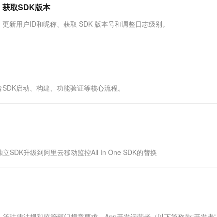
服务生态伙伴
视觉 Coding、空间感知、多模态思考等全面升级
1M上下文，专为长程任务能力而生
云工开物
别、获取SDK版本
企业应用
Works
Night Plan 支持 Qwen 3.8-Max
云原生大数据计算服务 MaxCompute
AI 办公
容器服务 Kub
NEW
Red Hat
30+ 款产品免费体验
Data Agent 驱动的一站式 Data+AI 开发治理平台
夜间 5 折，Qwen/Meoo/TokenPlan 客户专享
面向分析的企业级SaaS模式云数据仓库
AI智能应用
提供一站式管
科研合作
K 、更新用户ID和昵称、获取 SDK 版本号和调整日志级别。
ERP
堂（旗舰版）
SUSE
智能客服
AI 应用构建
大模型原生
CRM
防护产品
2个月
自动承接线索
建站小程序
Qoder
大模型服务平台百炼-应用模版
OA 办公系统
HOT
NEW
面向真实软件
个人版上线、团队版降价；千问3.8-Max首发发尝鲜
丰富多元化的应用模版和解决方案
力提升
财税管理
模板建站
含SDK启动、构建、功能验证等核心流程。
万有无界
大模型服务平台百炼-智能体
400电话
定制建站
的模型效果
灵活可视化地构建企业级 Agent
方案
广告营销
模板小程序
秒悟
人工智能平台 PAI
定制小程序
云端极速 AI 
新一代 AI 视频生成模型，深度适配广告营销等场景
AI Native 的算法工程平台，一站式完成建模、训练、推理服务部署
APP 开发
升级到阿里云移动监控All In One SDK的替换
建站系统
AI 应用
10分钟微调：让0.6B模型媲美235B模
多模态数据信
型
依托云原生高可用架构,实现Dify私有化部署
用1%尺寸在特定领域达到大模型90%以上效果
等法律法规和监管部门规章要求，App开发运营者（以下简称为“开发者