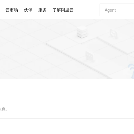
云市场
伙伴
服务
了解阿里云
AI 特惠
数据与 API
成为产品伙伴
企业增值服务
最佳实践
价格计算器
AI 场景体
基础软件
产品伙伴合
阿里云认证
市场活动
配置报价
大模型
容
自助选配和估算价格
新方式
睿译宝，AI翻译排版一步到位
智启 AI 普惠权益
产品生态集成认证中心
企业支持计划
云上春晚
域名与网站
千问官方 MaaS 平台，为开发者和 Agent 而生，新用户赠送 1 亿 + tokens 额度
Qwen Aud
AI Coding
阿里云Maa
2026 阿里云
云服务器 E
为企业打
数据集
Windows
大模型认证
模型
NEW
NEW
交付可用成果
值低价云产品抢先购
上传文档即自动完成翻译和格式还原
至高享 1亿+免费 tokens，加速 Al 应用落地
提供智能易用的域名与建站服务
智能编程，一键
安全可靠、
产品生态伙伴
专家技术服务
云上奥运之旅
弹性计算合作
阿里云中企出
手机三要素
宝塔 Linux
全部认证
价格优势
有专属领域专家
GLM-5.2：长任务时代开源旗舰模型
阿里云 OPC 创新助力计划
千问大模型
即刻拥有 DeepS
AI 电商营销
对象存储 O
大模型
产品生态伙伴工作台
企业增值服务台
云栖战略参考
云存储合作计
云栖大会
身份实名认证
CentOS
训练营
推动算力普惠，释放技术红利
最高返9万
多领域专家智能体,一键组建 AI 虚拟交付团队
快速构建应用程序和网站，即刻迈出上云第一步
至高百万元 Token 补贴，加速一人公司成长
多元化、高性能、安全可靠的大模型服务
真正可用的 1M 上下文,一次完成代码全链路开发
轻松解锁专属 Dee
从图文生成到
云上的中国
数据库合作计
活动全景
短信
Docker
图片和
站式影视创作平台
Hermes Agent，打造自进化智能体
Token Plan 模型订阅计划
数字证书管理服务（原SSL证书）
5 分钟轻松部署
AI 广告创作
无影云电脑
企业成长
NEW
信息公告
看见新力量
云网络合作计
OCR 文字识别
JAVA
证享300元代金券
可视化编排打通从文字构思到成片全链路闭环
全托管，含MySQL、PostgreSQL、SQL Server、MariaDB多引擎
自主进化，持久记忆，越用越聪明
Qwen3.8-Max 首发尝鲜，限时加量 10 倍，夜间低至2折
实现全站HTTPS，呈现可信的WEB访问
图文、视频一
随时随地安
Kimi-K3
HappyHors
NEW
魔搭 Mode
loud
服务实践
官网公告
Kimi 最新旗舰模型，长程编程与推理利器
让文字生成流
金融模力时刻
Salesforce O
版
发票查验
全能环境
Claude Code + GStack 打造工程团队
千问办公，限时限量积分加倍
Qoder
低代码高效构
AI 建站
短信服务
型
NEW
作计划
计划
创新中心
魔搭 ModelSc
健康状态
理服务
让AI从“聊天伙伴”进化为能干活的“数字员工”
安装技能 GStack，拥有专属 AI 工程团队
你的AI工作搭子，覆盖日常办公高频场景
面向真实软件的智能体编程平台
0 代码专业建
信息。
客户案例
天气预报查询
操作系统
Deepseek-v4-pro
HappyHors
态合作计划
态智能体模型
旗舰 MoE 大模型，百万上下文与顶尖推理能力
图生视频，流
同享
万小智 AI 建站低至 15元/月
Qoder CN
AI 短剧/漫剧
云原生数据库 
快递物流查询
WordPress
成为服务伙
高校合作
点，立即开启云上创新
覆盖公网/内网、递归/权威、移动APP等全场景解析服务
送.CN域名，送备案服务码
基于千问大模型等，支持代码智能生成、研发智能问答
AI助力短剧
GLM-5.2
Wan2.7-T
Ubuntu