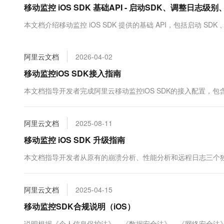
移动监控 iOS SDK 基础API - 启动SDK、调整日志级
大数据开发治理平台 Data
AI 产品 免费试用
网络
安全
云开发大赛
Tableau 订阅
1亿+ 大模型 tokens 和 
本文档介绍移动监控 iOS SDK 提供的基础 API，包括启动 SD
可观测
入门学习赛
中间件
AI空中课堂在线直播课
云防火墙
140+云产品 免费试用
大模型服务
上云与迁云
云原生的云上边界网络安全
产品新客免费试用，最长1
数据库
阿里云文档
2026-04-02
生态解决方案
千问AI平台-Token Plan
企业出海
大模型ACA认证体验
移动监控iOS SDK接入指南
大数据计算
助力企业全员 AI 认知与能
行业生态解决方案
政企业务
本文档指导开发者完成阿里云移动监控iOS SDK的接入配置，包
媒体服务
千问AI平台-模型体验
开发者生态解决方案
在线体验全尺寸、多种模态
企业服务与云通信
AI 开发和 AI 应用解决
阿里云文档
2025-08-11
Happy 系列大模型
域名与网站
移动监控 iOS SDK 升级指南
终端用户计算
本文档指导开发者从原有的崩溃分析、性能分析和远程日志三个独立SDK
Serverless
大模型解决方案
阿里云文档
2025-04-15
开发工具
快速部署 Dify，高效搭建 
移动监控SDK合规说明（iOS）
迁移与运维管理
说明根据《个人信息保护法》、《数据安全法》、《网络安全法》