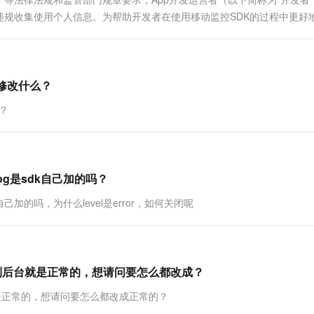
一个 AI 助手
超强辅助，Bol
规收集使用个人信息。为帮助开发者在使用移动监控SDK的过程中更好
即刻拥有 DeepSeek-R1 满血版
在企业官网、通讯软件中为客户提供 AI 客服
多种方案随心选，轻松解锁专属 DeepSeek
修改什么？
？
og是sdk自己加的吗？
己加的吗，为什么level是error，如何关闭呢
e，放到后台就是正常的，想请问要怎么都改成？
台就是正常的，想请问要怎么都改成正常的？