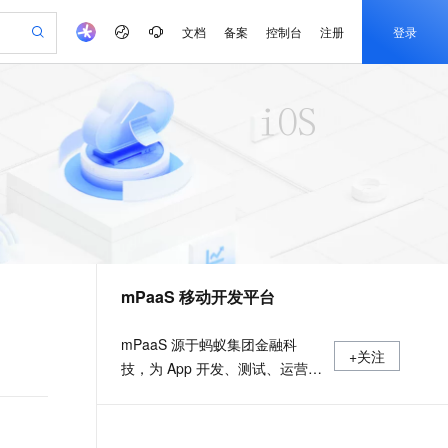
文档
备案
控制台
注册
登录
验
作计划
器
AI 活动
专业服务
服务伙伴合作计划
开发者社区
加入我们
产品动态
服务平台百炼
阿里云 OPC 创新助力计划
一站式生成采购清单，支持单品或批量购买
io：打造专属 AI 语音助手
S产品伙伴计划（繁花）
峰会
CS
造的大模型服务与应用开发平台
一句话生成原生可编辑精美 PPT 文稿
AI 生产力先锋
Al MaaS 服务伙伴赋能合作
域名
博文
Careers
至高可申请百万元
Qwen3.8-Max 模型上线
开启高性价比 AI 编程新体验
弹性可伸缩的云计算服务
Qwen-Audio-3.0-Realtime 端到端实时语音角色扮演
输入一句话想法, 轻松生成专业的 PPT
先锋实践拓展 AI 生产力的边界
Token 补贴，五大权
计划
海大会
伙伴信用分合作计划
商标
问答
社会招聘
益加速 OPC 成功
eek-V4-Pro
SS
一键部署幻兽帕鲁游戏服务器
飞天发布时刻
HOT
Open Search 向量检索版支
划
备案
电子书
校园招聘
pSeek-V4-Pro
视频创作，一键激活电商全链路生产力
稳定、安全、高性价比、高性能的云存储服务
一键购买专属联机服务器，轻松开启游戏
所见，即是所愿
持视频检索 Pipeline 功能
更多支持
划
公司注册
镜像站
视频生成
语音识别与合成
专属 QwenPaw
漫剧工坊：一站式动画创作平台
AI 实训营
HOT
应用身份服务 (IDaaS)
合作伙伴培训与认证
mPaaS 移动开发平台
划
上云迁移
站生成，高效打造优质广告素材
全接入的云上超级电脑
从聊天伙伴进化为能主动干活的本地数字员工
快速生产连贯的高质量长漫剧
从基础到进阶，Agent 创客手把手教你
OpenClaw 管理能力上线
e-1.1-T2V
Qwen3-TTS-Flash
lScope
我要反馈
查询合作伙伴
畅细腻的高质量视频
离线语音合成大模型，多语言方言自适应，低延迟高稳定
n Alibaba Cloud ISV 合作
代维服务
建企业门户网站
10 分钟搭建微信、支付宝小程序
MaxCompute MaxFrame 提
mPaaS 源于蚂蚁集团金融科
+关注
创新加速
ope
登录合作伙伴管理后台
我要建议
站，无忧落地极速上线
以可视化方式快速构建移动和 PC 门户网站
国内短信简单易用，安全可靠，秒级触达，全球覆盖200+国家和地区。
高效部署网站，快速应用到小程序
供自动弹性内存功能
技，为 App 开发、测试、运营及
e-1.1-I2V
Cosyvoice-V3-Flash
安全
运维提供云到端的一站式解决方
畅自然，细节丰富
高表现力语音合成大模型，语音克隆听感自然
我要投诉
PolarDB
上云场景组合购
Milvus 弹性伸缩功能新增节
伴
案，致力于提供高效、灵活、稳
漫剧创作，剧本、分镜、视频高效生成
100%兼容MySQL、PostgreSQL，兼容Oracle，支持集中和分布式
覆盖90%+业务场景，专享组合折扣价
点支持范围
2V
VPN
Fun-ASR
定的移动研发、管理平台。 官网