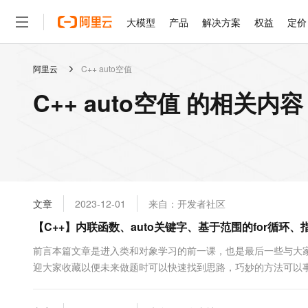
大模型
产品
解决方案
权益
定价
阿里云
C++ auto空值
大模型
产品
解决方案
权益
定价
云市场
伙伴
服务
了解阿里云
精选产品
精选解决方案
普惠上云
产品定价
精选商城
成为销售伙伴
售前咨询
为什么选择阿里云
千问AI平台
C++ auto空值 的相关内容
了解云产品的定价详情
大模型服务平台百炼
千问办公，解锁你的工作
普惠上云 官方力荐
分销伙伴
在线服务
网站建设
什么是云计算
大
大模型服务与应用平台
企业级Agent产品，直接
云服务器38元/年起，超
咨询伙伴
多端小程序
技术领先
云上成本管理
售后服务
轻量应用服务器
Agency Agents：拥
官方推荐返现计划
大模型
精选产品
精选解决方案
Salesforce 国际版订阅
稳定可靠
管理和优化成本
推荐新用户得奖励，单订单
销售伙伴合作计划
自助服务
友盟天域
安全合规
人工智能与机器学习
AI
文本生成
云数据库 RDS
HappyHorse 打造一
云工开物
无影生态合作计划
在线服务
文章
2023-12-01
来自：开发者社区
观测云
分析师报告
高校专属算力普惠，学生认
计算
互联网应用开发
Qwen3.8-Max
HOT
Salesforce On Alibaba C
工单服务
【C++】内联函数、auto关键字、基于范围的for循环、指针
智能体时代全能旗舰模型
Tuya 物联网平台阿里云
研究报告与白皮书
人工智能平台 PAI
快速拥有专属 OpenClaw
大模
Consulting Partner 合
大数据
容器
免费试用
短信专区
一站式AI开发、训练和推
前言本篇文章是进入类和对象学习的前一课，也是最后一些与大家
蓝凌 OA
Qwen3.7-Plus
AI 大模型销售与服务生
现代化应用
迎大家收藏以便未来做题时可以快速找到思路，巧妙的方法可以
存储
天池大赛
能看、能想、能动手的多模
云解析DNS
解决方案免费试用 新老
电子合同
===============================================
最高领取价值200元试用
安全
网络与CDN
AI 算法大赛
Qwen3-VL-Plus
fanfei_c的仓库===================....
畅捷通