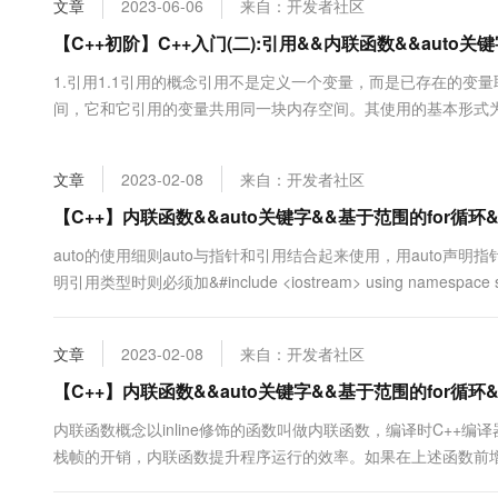
文章
2023-06-06
来自：开发者社区
大数据开发治理平台 Data
AI 产品 免费试用
网络
安全
云开发大赛
Tableau 订阅
【C++初阶】C++入门(二):引用&&内联函数&&auto关键字&
1亿+ 大模型 tokens 和 
可观测
入门学习赛
中间件
AI空中课堂在线直播课
1.引用1.1引用的概念引用不是定义一个变量，而是已存在的变
云防火墙
140+云产品 免费试用
大模型服务
间，它和它引用的变量共用同一块内存空间。其使用的基本形式为：类型&
上云与迁云
云原生的云上边界网络安全
产品新客免费试用，最长1
数据库
<iostream> using namespace std; int main() { int a = 10; int& b =
生态解决方案
千问AI平台-Token Plan
企业出海
大模型ACA认证体验
大数据计算
文章
2023-02-08
来自：开发者社区
助力企业全员 AI 认知与能
行业生态解决方案
政企业务
媒体服务
千问AI平台-模型体验
【C++】内联函数&&auto关键字&&基于范围的for循环&&
开发者生态解决方案
在线体验全尺寸、多种模态
企业服务与云通信
auto的使用细则auto与指针和引用结合起来使用，用auto声明指针
AI 开发和 AI 应用解决
明引用类型时则必须加&#include <iostream> using namespace std; int 
Happy 系列大模型
域名与网站
auto&...
终端用户计算
文章
2023-02-08
来自：开发者社区
Serverless
【C++】内联函数&&auto关键字&&基于范围的for循环&&
大模型解决方案
内联函数概念以inline修饰的函数叫做内联函数，编译时C++
开发工具
快速部署 Dify，高效搭建 
栈帧的开销，内联函数提升程序运行的效率。如果在上述函数前增加 
迁移与运维管理
器会用函数体替换函数的调用。如果有一个被频繁调用的小函数