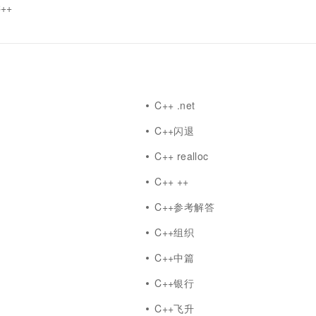
C++
C++ .net
C++闪退
式
C++ realloc
C++ ++
C++参考解答
C++组织
C++中篇
像
C++银行
C++飞升