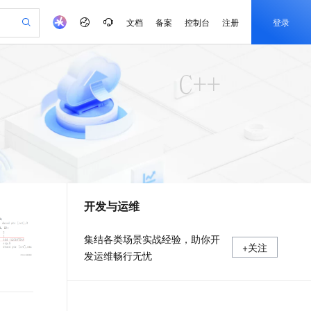
文档
备案
控制台
注册
登录
验
作计划
器
AI 活动
专业服务
服务伙伴合作计划
开发者社区
加入我们
产品动态
服务平台百炼
阿里云 OPC 创新助力计划
一站式生成采购清单，支持单品或批量购买
io：打造专属 AI 语音助手
S产品伙伴计划（繁花）
峰会
CS
造的大模型服务与应用开发平台
一句话生成原生可编辑精美 PPT 文稿
AI 生产力先锋
Al MaaS 服务伙伴赋能合作
域名
博文
Careers
至高可申请百万元
Qwen3.8-Max 模型上线
开启高性价比 AI 编程新体验
弹性可伸缩的云计算服务
Qwen-Audio-3.0-Realtime 端到端实时语音角色扮演
输入一句话想法, 轻松生成专业的 PPT
先锋实践拓展 AI 生产力的边界
Token 补贴，五大权
计划
海大会
伙伴信用分合作计划
商标
问答
社会招聘
益加速 OPC 成功
eek-V4-Pro
SS
一键部署幻兽帕鲁游戏服务器
飞天发布时刻
HOT
Open Search 向量检索版支
划
备案
电子书
校园招聘
pSeek-V4-Pro
视频创作，一键激活电商全链路生产力
稳定、安全、高性价比、高性能的云存储服务
一键购买专属联机服务器，轻松开启游戏
所见，即是所愿
持视频检索 Pipeline 功能
更多支持
划
公司注册
镜像站
视频生成
语音识别与合成
专属 QwenPaw
漫剧工坊：一站式动画创作平台
AI 实训营
HOT
应用身份服务 (IDaaS)
合作伙伴培训与认证
开发与运维
划
上云迁移
站生成，高效打造优质广告素材
全接入的云上超级电脑
从聊天伙伴进化为能主动干活的本地数字员工
快速生产连贯的高质量长漫剧
从基础到进阶，Agent 创客手把手教你
OpenClaw 管理能力上线
e-1.1-T2V
Qwen3-TTS-Flash
lScope
我要反馈
查询合作伙伴
畅细腻的高质量视频
离线语音合成大模型，多语言方言自适应，低延迟高稳定
n Alibaba Cloud ISV 合作
代维服务
建企业门户网站
10 分钟搭建微信、支付宝小程序
MaxCompute MaxFrame 提
集结各类场景实战经验，助你开
+关注
创新加速
ope
登录合作伙伴管理后台
我要建议
站，无忧落地极速上线
以可视化方式快速构建移动和 PC 门户网站
国内短信简单易用，安全可靠，秒级触达，全球覆盖200+国家和地区。
高效部署网站，快速应用到小程序
供自动弹性内存功能
发运维畅行无忧
e-1.1-I2V
Cosyvoice-V3-Flash
安全
畅自然，细节丰富
高表现力语音合成大模型，语音克隆听感自然
我要投诉
PolarDB
上云场景组合购
Milvus 弹性伸缩功能新增节
伴
漫剧创作，剧本、分镜、视频高效生成
100%兼容MySQL、PostgreSQL，兼容Oracle，支持集中和分布式
覆盖90%+业务场景，专享组合折扣价
点支持范围
2V
VPN
Fun-ASR