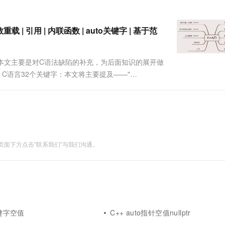
...
一个 AI 助手
超强辅助，Bol
即刻拥有 DeepSeek-R1 满血版
在企业官网、通讯软件中为客户提供 AI 客服
多种方案随心选，轻松解锁专属 DeepSeek
重载 | 引用 | 内联函数 | auto关键字 | 基于范
。本文主要是对C语法缺陷的补充，为后面知识的展开做
键字，C语言32个关键字：本文将主要提及——"
错：是由于，我们自己定义的rand变量与库函数中rand函数发生命名
面下方点击"联系我们"与我们沟通。
关键字空值
C++ auto指针空值nullptr