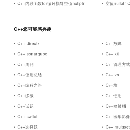
C++内联函数for循环指针空值nullptr
空值nullptr 
C++您可能感兴趣
C++ directx
C++故障
C++ sonarqube
C++ x0
C++周刊
C++管理方
C++使用总结
C++ vs
C++编程之路
C++堆
C++练级
C++惯用
C++试题
C++哈希桶
C++ switch
C++医学影
C++选择题
C++ multiset