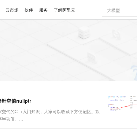
云市场
伙伴
服务
了解阿里云
AI 特惠
数据与 API
成为产品伙伴
企业增值服务
最佳实践
价格计算器
AI 场景体
基础软件
产品伙伴合
阿里云认证
市场活动
配置报价
大模型
自助选配和估算价格
新方式
睿译宝，AI翻译排版一步到位
智启 AI 普惠权益
产品生态集成认证中心
企业支持计划
云上春晚
域名与网站
千问官方 MaaS 平台，为开发者和 Agent 而生，新用户赠送 1 亿 + tokens 额度
Qwen Aud
AI Coding
阿里云Maa
2026 阿里云
云服务器 E
为企业打
数据集
Windows
大模型认证
模型
NEW
NEW
交付可用成果
值低价云产品抢先购
上传文档即自动完成翻译和格式还原
至高享 1亿+免费 tokens，加速 Al 应用落地
提供智能易用的域名与建站服务
智能编程，一键
安全可靠、
产品生态伙伴
专家技术服务
云上奥运之旅
弹性计算合作
阿里云中企出
手机三要素
宝塔 Linux
全部认证
价格优势
有专属领域专家
GLM-5.2：长任务时代开源旗舰模型
阿里云 OPC 创新助力计划
千问大模型
即刻拥有 DeepS
AI 电商营销
对象存储 O
大模型
产品生态伙伴工作台
企业增值服务台
云栖战略参考
云存储合作计
云栖大会
身份实名认证
CentOS
训练营
推动算力普惠，释放技术红利
最高返9万
多领域专家智能体,一键组建 AI 虚拟交付团队
快速构建应用程序和网站，即刻迈出上云第一步
至高百万元 Token 补贴，加速一人公司成长
多元化、高性能、安全可靠的大模型服务
真正可用的 1M 上下文,一次完成代码全链路开发
轻松解锁专属 Dee
从图文生成到
云上的中国
数据库合作计
活动全景
短信
Docker
图片和
站式影视创作平台
Hermes Agent，打造自进化智能体
Token Plan 模型订阅计划
数字证书管理服务（原SSL证书）
5 分钟轻松部署
AI 广告创作
无影云电脑
企业成长
NEW
信息公告
看见新力量
云网络合作计
OCR 文字识别
JAVA
证享300元代金券
可视化编排打通从文字构思到成片全链路闭环
全托管，含MySQL、PostgreSQL、SQL Server、MariaDB多引擎
自主进化，持久记忆，越用越聪明
Qwen3.8-Max 首发尝鲜，限时加量 10 倍，夜间低至2折
实现全站HTTPS，呈现可信的WEB访问
图文、视频一
随时随地安
Kimi-K3
HappyHors
NEW
魔搭 Mode
loud
服务实践
官网公告
空值nullptr
Kimi 最新旗舰模型，长程编程与推理利器
让文字生成流
金融模力时刻
Salesforce O
版
发票查验
全能环境
Claude Code + GStack 打造工程团队
千问办公，限时限量积分加倍
Qoder
低代码高效构
AI 建站
短信服务
型
NEW
作计划
计划
创新中心
魔搭 ModelSc
健康状态
理服务
让AI从“聊天伙伴”进化为能干活的“数字员工”
安装技能 GStack，拥有专属 AI 工程团队
你的AI工作搭子，覆盖日常办公高频场景
面向真实软件的智能体编程平台
0 代码专业建
交代的C++入门知识，大家可以收藏下方便记忆。欢
客户案例
天气预报查询
操作系统
Deepseek-v4-pro
HappyHors
态合作计划
事半功倍。
态智能体模型
旗舰 MoE 大模型，百万上下文与顶尖推理能力
图生视频，流
同享
万小智 AI 建站低至 15元/月
Qoder CN
AI 短剧/漫剧
云原生数据库 
快递物流查询
WordPress
成为服务伙
==========================GITEE相关代码：
高校合作
点，立即开启云上创新
覆盖公网/内网、递归/权威、移动APP等全场景解析服务
送.CN域名，送备案服务码
基于千问大模型等，支持代码智能生成、研发智能问答
AI助力短剧
GLM-5.2
Wan2.7-T
Ubuntu