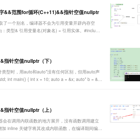
服务生态伙伴
视觉 Coding、空间感知、多模态思考等全面升级
1M上下文，专为长程任务能力而生
云工开物
企业应用
Works
Night Plan 支持 Qwen 3.8-Max
云原生大数据计算服务 MaxCompute
AI 办公
容器服务 Kub
NEW
Red Hat
&范围for循环(C++11)&&指针空值nullptr
30+ 款产品免费体验
Data Agent 驱动的一站式 Data+AI 开发治理平台
夜间 5 折，Qwen/Meoo/TokenPlan 客户专享
面向分析的企业级SaaS模式云数据仓库
AI智能应用
提供一站式管
科研合作
ERP
堂（旗舰版）
SUSE
量取了一个别名，编译器不会为引用变量开辟内存空
智能客服
AI 应用构建
大模型原生
CRM
 引用变量名(对象名) = 引用实体。#include
防护产品
2个月
自动承接线索
 a...
建站小程序
Qoder
大模型服务平台百炼-应用模版
OA 办公系统
HOT
NEW
面向真实软件
个人版上线、团队版降价；千问3.8-Max首发发尝鲜
丰富多元化的应用模版和解决方案
力提升
财税管理
模板建站
万有无界
大模型服务平台百炼-智能体
指针空值nullptr（下）
400电话
定制建站
的模型效果
灵活可视化地构建企业级 Agent
类型时，用auto和auto*没有任何区别，但用auto声
方案
广告营销
模板小程序
main() { int x = 10; auto a = &x; auto* b = &x;
秒悟
人工智能平台 PAI
定制小程序
云端极速 AI 
新一代 AI 视频生成模型，深度适配广告营销等场景
AI Native 的算法工程平台，一站式完成建模、训练、推理服务部署
APP 开发
建站系统
指针空值nullptr（上）
编译器会在调用内联函数的地方展开，没有函数调用建立
AI 应用
10分钟微调：让0.6B模型媲美235B模
多模态数据信
inline 关键字将其改成内联函数，在编译期间编译
型
依托云原生高可用架构,实现Dify私有化部署
，每次调用都需要建立栈帧，开销就会比较大。所以
用1%尺寸在特定领域达到大模型90%以上效果