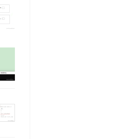
文戏情感细腻自然，动作戏激烈拳拳到肉，实现更强表演能力
支持中英文自由切换，具备更强的噪声鲁棒性
ernetes 版 ACK
云聚AI 严选权益
AI 原生数据库服务发布
SSL 证书
，一键激活高效办公新体验
理容器应用的 K8s 服务
精选AI产品，从模型到应用全链提效
Agent 数据网关
堡垒机
AI 用量加速计划
云原生数据库 PolarDB
应用
防火墙
、识别商机，让客服更高效、服务更出色。
新老同享，达量后返
Agentic Database 发布
千问办公
主机安全
NEW
的智能体编程平台
一站式AI生产力平台
AI 应用及服务市场
伶鹊
企业级人与Agent协作平台，接入和调度多个数字员工
智能客服平台，对话机器人、对话分析、智能外呼
AI 应用
大模型服务平台百炼 - 全妙
大模型
应用创作平台
多模态内容创作工具，已接入 DeepSeek
自然语言处理
数据标注
机器学习
息提取
与 AI 智能体进行实时音视频通话
从文本、图片、视频中提取结构化的属性信息
构建支持视频理解的 AI 音视频实时通话应用