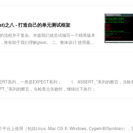
件，必须写一个类，继承testing::Environment
test)之八 - 打造自己的单元测试框架
整体的流程并不复杂。本篇我们就尝试编写一个精简版本
架，将有助于我们理解gtest。 二、整体设计 使用最精
测试案例的信息。 2. UnitTest类 负责所有测试案例
RT系列，一类是EXPECT系列； 1、ASSERT_*系列的断言，当检
PT_*系列的断言，当检查点失败时，继续往下执行；
用（包括Linux, Mac OS X, Windows, Cygwin和Symbian）