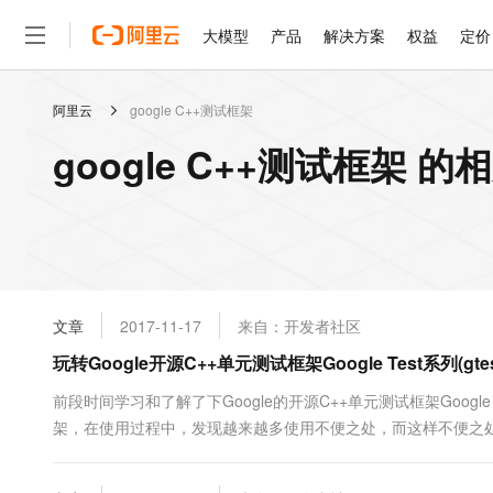
大模型
产品
解决方案
权益
定价
阿里云
google C++测试框架
大模型
产品
解决方案
权益
定价
云市场
伙伴
服务
了解阿里云
精选产品
精选解决方案
普惠上云
产品定价
精选商城
成为销售伙伴
售前咨询
为什么选择阿里云
千问AI平台
google C++测试框架 
了解云产品的定价详情
大模型服务平台百炼
千问办公，解锁你的工作
普惠上云 官方力荐
分销伙伴
在线服务
网站建设
什么是云计算
大
大模型服务与应用平台
企业级Agent产品，直接
云服务器38元/年起，超
咨询伙伴
多端小程序
技术领先
云上成本管理
售后服务
轻量应用服务器
Agency Agents：拥
官方推荐返现计划
大模型
精选产品
精选解决方案
Salesforce 国际版订阅
稳定可靠
管理和优化成本
推荐新用户得奖励，单订单
销售伙伴合作计划
自助服务
友盟天域
安全合规
人工智能与机器学习
AI
文本生成
云数据库 RDS
HappyHorse 打造一
云工开物
无影生态合作计划
在线服务
文章
2017-11-17
来自：开发者社区
观测云
分析师报告
高校专属算力普惠，学生认
计算
互联网应用开发
Qwen3.8-Max
HOT
Salesforce On Alibaba C
工单服务
玩转Google开源C++单元测试框架Google Test系列(gtest
智能体时代全能旗舰模型
Tuya 物联网平台阿里云
研究报告与白皮书
人工智能平台 PAI
快速拥有专属 OpenClaw
大模
Consulting Partner 合
大数据
容器
免费试用
短信专区
一站式AI开发、训练和推
前段时间学习和了解了下Google的开源C++单元测试框架Googl
蓝凌 OA
Qwen3.7-Plus
AI 大模型销售与服务生
现代化应用
架，在使用过程中，发现越来越多使用不便之处，而这样不便之处，g
存储
天池大赛
能看、能想、能动手的多模
云解析DNS
解决方案免费试用 新老
电子合同
gtest，不断的完善我们的测试框架， 但最后我们还是决定使用gte
最高领取价值200元试用
安全
网络与CDN
AI 算法大赛
Qwen3-VL-Plus
畅捷通