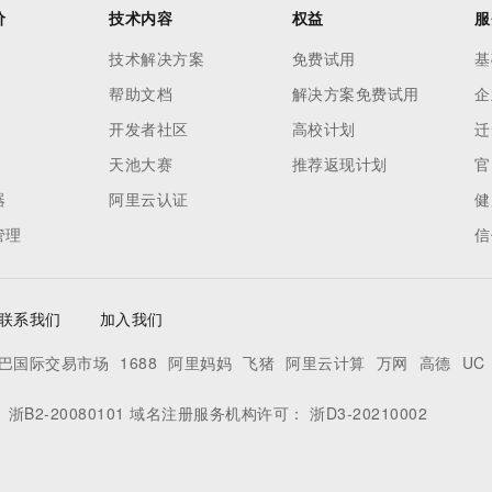
价
技术内容
权益
服
技术解决方案
免费试用
基
帮助文档
解决方案免费试用
企
开发者社区
高校计划
迁
天池大赛
推荐返现计划
官
器
阿里云认证
健
管理
信
联系我们
加入我们
巴国际交易市场
1688
阿里妈妈
飞猪
阿里云计算
万网
高德
UC
：
浙B2-20080101
域名注册服务机构许可：
浙D3-20210002