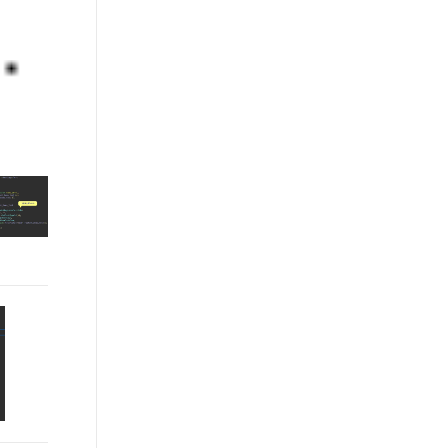
文戏情感细腻自然，动作戏激烈拳拳到肉，实现更强表演能力
支持中英文自由切换，具备更强的噪声鲁棒性
ernetes 版 ACK
云聚AI 严选权益
AI 原生数据库服务发布
SSL 证书
，一键激活高效办公新体验
理容器应用的 K8s 服务
精选AI产品，从模型到应用全链提效
Agent 数据网关
堡垒机
AI 用量加速计划
云原生数据库 PolarDB
应用
防火墙
、识别商机，让客服更高效、服务更出色。
新老同享，达量后返
Agentic Database 发布
千问办公
主机安全
NEW
的智能体编程平台
一站式AI生产力平台
AI 应用及服务市场
伶鹊
企业级人与Agent协作平台，接入和调度多个数字员工
智能客服平台，对话机器人、对话分析、智能外呼
AI 应用
大模型服务平台百炼 - 全妙
大模型
应用创作平台
多模态内容创作工具，已接入 DeepSeek
自然语言处理
数据标注
机器学习
息提取
与 AI 智能体进行实时音视频通话
从文本、图片、视频中提取结构化的属性信息
构建支持视频理解的 AI 音视频实时通话应用