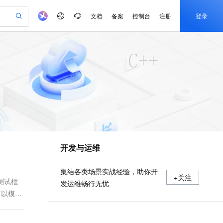
文档
备案
控制台
注册
登录
验
作计划
器
AI 活动
专业服务
服务伙伴合作计划
开发者社区
加入我们
产品动态
服务平台百炼
阿里云 OPC 创新助力计划
一站式生成采购清单，支持单品或批量购买
io：打造专属 AI 语音助手
S产品伙伴计划（繁花）
峰会
CS
造的大模型服务与应用开发平台
一句话生成原生可编辑精美 PPT 文稿
AI 生产力先锋
Al MaaS 服务伙伴赋能合作
域名
博文
Careers
至高可申请百万元
Qwen3.8-Max 模型上线
开启高性价比 AI 编程新体验
弹性可伸缩的云计算服务
Qwen-Audio-3.0-Realtime 端到端实时语音角色扮演
输入一句话想法, 轻松生成专业的 PPT
先锋实践拓展 AI 生产力的边界
Token 补贴，五大权
计划
海大会
伙伴信用分合作计划
商标
问答
社会招聘
益加速 OPC 成功
eek-V4-Pro
SS
一键部署幻兽帕鲁游戏服务器
飞天发布时刻
HOT
Open Search 向量检索版支
划
备案
电子书
校园招聘
pSeek-V4-Pro
视频创作，一键激活电商全链路生产力
稳定、安全、高性价比、高性能的云存储服务
一键购买专属联机服务器，轻松开启游戏
所见，即是所愿
持视频检索 Pipeline 功能
更多支持
划
公司注册
镜像站
视频生成
语音识别与合成
专属 QwenPaw
漫剧工坊：一站式动画创作平台
AI 实训营
HOT
应用身份服务 (IDaaS)
合作伙伴培训与认证
开发与运维
划
上云迁移
站生成，高效打造优质广告素材
全接入的云上超级电脑
从聊天伙伴进化为能主动干活的本地数字员工
快速生产连贯的高质量长漫剧
从基础到进阶，Agent 创客手把手教你
OpenClaw 管理能力上线
e-1.1-T2V
Qwen3-TTS-Flash
lScope
我要反馈
查询合作伙伴
畅细腻的高质量视频
离线语音合成大模型，多语言方言自适应，低延迟高稳定
n Alibaba Cloud ISV 合作
代维服务
建企业门户网站
10 分钟搭建微信、支付宝小程序
MaxCompute MaxFrame 提
集结各类场景实战经验，助你开
+关注
创新加速
ope
登录合作伙伴管理后台
我要建议
站，无忧落地极速上线
以可视化方式快速构建移动和 PC 门户网站
国内短信简单易用，安全可靠，秒级触达，全球覆盖200+国家和地区。
高效部署网站，快速应用到小程序
供自动弹性内存功能
元测试框
发运维畅行无忧
e-1.1-I2V
Cosyvoice-V3-Flash
可以模仿
安全
畅自然，细节丰富
高表现力语音合成大模型，语音克隆听感自然
我要投诉
PolarDB
上云场景组合购
Milvus 弹性伸缩功能新增节
伴
漫剧创作，剧本、分镜、视频高效生成
100%兼容MySQL、PostgreSQL，兼容Oracle，支持集中和分布式
覆盖90%+业务场景，专享组合折扣价
点支持范围
2V
VPN
Fun-ASR