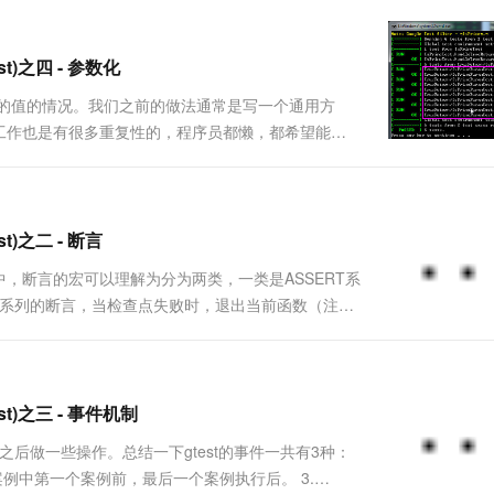
一个 AI 助手
超强辅助，Bol
即刻拥有 DeepSeek-R1 满血版
在企业官网、通讯软件中为客户提供 AI 客服
多种方案随心选，轻松解锁专属 DeepSeek
st)之四 - 参数化
同的值的情况。我们之前的做法通常是写一个通用方
工作也是有很多重复性的，程序员都懒，都希望能够
了这个问题，并且提供了一个灵活的参数化测试的方
函数IsPrime帖....
t)之二 - 断言
st中，断言的宏可以理解为分为两类，一类是ASSERT系
T_* 系列的断言，当检查点失败时，退出当前函数（注
点失败时，继续往下执行。 二、示例 Code
st)之三 - 事件机制
之后做一些操作。总结一下gtest的事件一共有3种：
一批案例中第一个案例前，最后一个案例执行后。 3.