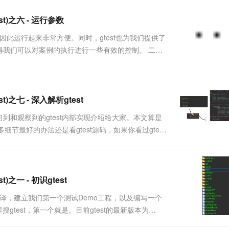
服务生态伙伴
视觉 Coding、空间感知、多模态思考等全面升级
1M上下文，专为长程任务能力而生
云工开物
企业应用
Works
Night Plan 支持 Qwen 3.8-Max
云原生大数据计算服务 MaxCompute
AI 办公
容器服务 Kub
NEW
Red Hat
st)之六 - 运行参数
30+ 款产品免费体验
Data Agent 驱动的一站式 Data+AI 开发治理平台
夜间 5 折，Qwen/Meoo/TokenPlan 客户专享
面向分析的企业级SaaS模式云数据仓库
AI智能应用
提供一站式管
科研合作
ERP
堂（旗舰版）
SUSE
因此运行起来非常方便。同时，gtest也为我们提供了
智能客服
AI 应用构建
大模型原生
CRM
得我们可以对案例的执行进行一些有效的控制。 二、
防护产品
2个月
自动承接线索
. 系统环境变量 2. 命令行参数 3. 代码中指定
建站小程序
Qoder
大模型服务平台百炼-应用模版
OA 办公系统
HOT
NEW
面向真实软件
个人版上线、团队版降价；千问3.8-Max首发发尝鲜
丰富多元化的应用模版和解决方案
力提升
财税管理
模板建站
万有无界
大模型服务平台百炼-智能体
t)之七 - 深入解析gtest
400电话
定制建站
的模型效果
灵活可视化地构建企业级 Agent
到和观察到的gtest内部实现介绍给大家。本文算是
方案
广告营销
模板小程序
节最好的办法还是看gtest源码，如果你看过gtest
秒悟
人工智能平台 PAI
定制小程序
云端极速 AI 
st吧。 二、从TEST宏开始 前面的文章已经介绍过
新一代 AI 视频生成模型，深度适配广告营销等场景
AI Native 的算法工程平台，一站式完成建模、训练、推理服务部署
APP 开发
建站系统
)之一 - 初识gtest
编译，建立我们第一个测试Demo工程，以及编写一个
AI 应用
10分钟微调：让0.6B模型媲美235B模
多模态数据信
搜gtest，第一个就是。目前gtest的最新版本为
型
依托云原生高可用架构,实现Dify私有化部署
.com/files/gtest-1.3.0.zip ...
用1%尺寸在特定领域达到大模型90%以上效果