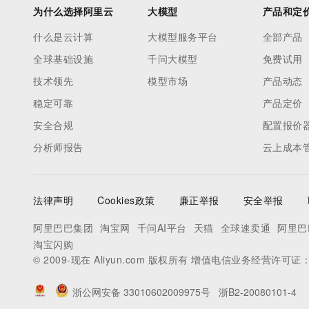
为什么选择阿里云
大模型
产品和定
什么是云计算
大模型服务平台
全部产品
全球基础设施
千问大模型
免费试用
技术领先
模型市场
产品动态
稳定可靠
产品定价
安全合规
配置报价
分析师报告
云上成本
法律声明
Cookies政策
廉正举报
安全举报
阿里巴巴集团
淘宝网
千问AI平台
天猫
全球速卖通
阿里巴
淘宝闪购
© 2009-现在 Aliyun.com 版权所有 增值电信业务经营许可证
浙公网安备 33010602009975号
浙B2-20080101-4