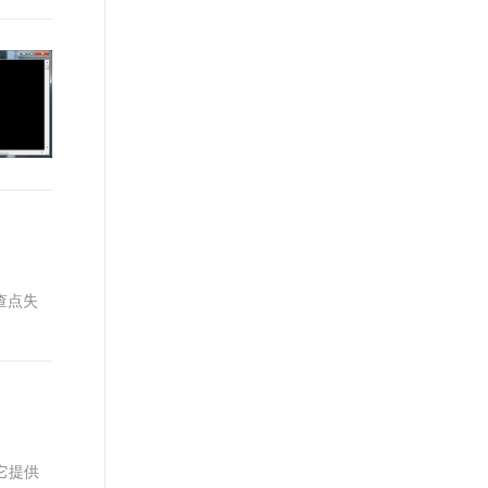
查点失
，它提供