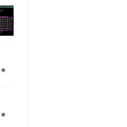
t.diy 一步搞定创意建站
构建大模型应用的安全防护体系
通过自然语言交互简化开发流程,全栈开发支持
通过阿里云安全产品对 AI 应用进行安全防护