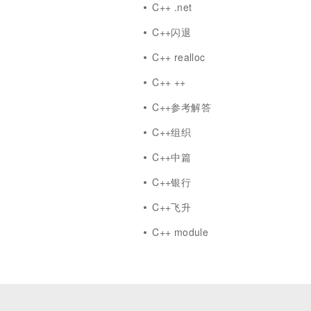
C++ .net
C++闪退
式
C++ realloc
C++ ++
C++参考解答
C++组织
C++中篇
像
C++银行
C++飞升
C++ module