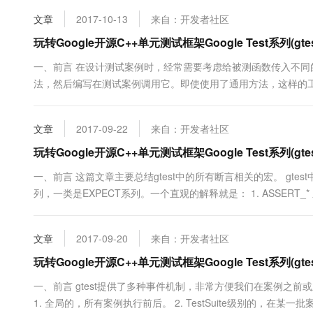
10 分钟在聊天系统中增加
专有云
文章
2017-10-13
来自：开发者社区
玩转Google开源C++单元测试框架Google Test系列(gte
一、前言 在设计测试案例时，经常需要考虑给被测函数传入不
法，然后编写在测试案例调用它。即使使用了通用方法，这样的
少写代码，多复用代码。Google的程序员也一样，他们考虑到
案。 二、旧的方案 为了对比，我还是把旧的方案提一下。首先我先把被测
文章
2017-09-22
来自：开发者社区
玩转Google开源C++单元测试框架Google Test系列(gtes
一、前言 这篇文章主要总结gtest中的所有断言相关的宏。 gte
列，一类是EXPECT系列。一个直观的解释就是： 1. ASSER
意：并非退出当前案例）。 2. EXPECT_* 系列的断言，当检查
highlighting prod...
文章
2017-09-20
来自：开发者社区
玩转Google开源C++单元测试框架Google Test系列(gte
一、前言 gtest提供了多种事件机制，非常方便我们在案例之前或
1. 全局的，所有案例执行前后。 2. TestSuite级别的，在某