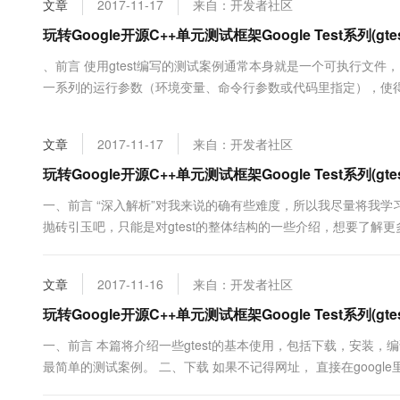
文章
2017-11-17
来自：开发者社区
大数据开发治理平台 Data
AI 产品 免费试用
网络
安全
云开发大赛
Tableau 订阅
玩转Google开源C++单元测试框架Google Test系列(gte
1亿+ 大模型 tokens 和 
可观测
入门学习赛
中间件
AI空中课堂在线直播课
、前言 使用gtest编写的测试案例通常本身就是一个可执行文件，
云防火墙
140+云产品 免费试用
大模型服务
一系列的运行参数（环境变量、命令行参数或代码里指定），使
上云与迁云
云原生的云上边界网络安全
产品新客免费试用，最长1
数据库
基本介绍 前面提到，对于运行参数，gtest提供了三种设置的途径： 1
生态解决方案
千问AI平台-Token Plan
企业出海
大模型ACA认证体验
FLAG 因为提供了三种途径，就会有优先级的问题， 有一....
大数据计算
文章
2017-11-17
来自：开发者社区
助力企业全员 AI 认知与能
行业生态解决方案
政企业务
媒体服务
千问AI平台-模型体验
玩转Google开源C++单元测试框架Google Test系列(gtes
开发者生态解决方案
在线体验全尺寸、多种模态
企业服务与云通信
一、前言 “深入解析”对我来说的确有些难度，所以我尽量将我学习
AI 开发和 AI 应用解决
抛砖引玉吧，只能是对gtest的整体结构的一些介绍，想要了解更多细
Happy 系列大模型
域名与网站
源码，你会发现里面的注释非常的详细！好了，下面就开始了解gte
TEST宏的用法了，通过TEST宏，我们可以非法简单....
终端用户计算
文章
2017-11-16
来自：开发者社区
Serverless
玩转Google开源C++单元测试框架Google Test系列(gtest
大模型解决方案
一、前言 本篇将介绍一些gtest的基本使用，包括下载，安装，
开发工具
快速部署 Dify，高效搭建 
最简单的测试案例。 二、下载 如果不记得网址， 直接在google里
迁移与运维管理
1.3.0，从下列地址可以下载到该最新版本： http://googletest.googlecode