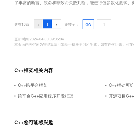
了丰富的断言、致命和非致命失败判断，能进行值参数化测试、类型
载，目前的代码发行版是1.6.0。 编译 源码包中的README
共有10条
<
1
>
跳转至：
GO
更新时间 2024-04-30 09:05:04
本页面内关键词为智能算法引擎基于机器学习所生成，如有任何问题，可在页
C++框架相关内容
C++跨平台框架
C++框架可
跨平台C++应用程序开发框架
开源项目C+
C++您可能感兴趣