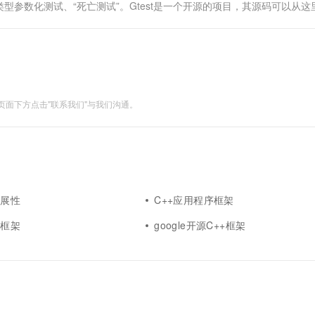
参数化测试、“死亡测试”。Gtest是一个开源的项目，其源码可以从这
文件说明了如何....
面下方点击"联系我们"与我们沟通。
扩展性
C++应用程序框架
+框架
google开源C++框架