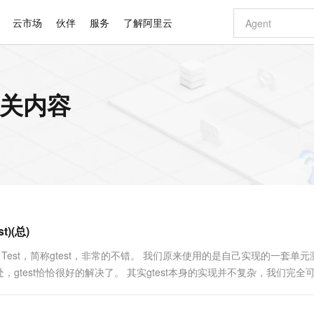
云市场
伙伴
服务
了解阿里云
AI 特惠
数据与 API
成为产品伙伴
企业增值服务
最佳实践
价格计算器
AI 场景体
基础软件
产品伙伴合
阿里云认证
市场活动
配置报价
大模型
的相关内容
自助选配和估算价格
新方式
睿译宝，AI翻译排版一步到位
智启 AI 普惠权益
产品生态集成认证中心
企业支持计划
云上春晚
域名与网站
千问官方 MaaS 平台，为开发者和 Agent 而生，新用户赠送 1 亿 + tokens 额度
Qwen Aud
AI Coding
阿里云Maa
2026 阿里云
云服务器 E
为企业打
数据集
Windows
大模型认证
模型
NEW
NEW
交付可用成果
值低价云产品抢先购
上传文档即自动完成翻译和格式还原
至高享 1亿+免费 tokens，加速 Al 应用落地
提供智能易用的域名与建站服务
智能编程，一键
安全可靠、
产品生态伙伴
专家技术服务
云上奥运之旅
弹性计算合作
阿里云中企出
手机三要素
宝塔 Linux
全部认证
价格优势
有专属领域专家
GLM-5.2：长任务时代开源旗舰模型
阿里云 OPC 创新助力计划
千问大模型
即刻拥有 DeepS
AI 电商营销
对象存储 O
大模型
产品生态伙伴工作台
企业增值服务台
云栖战略参考
云存储合作计
云栖大会
身份实名认证
CentOS
训练营
推动算力普惠，释放技术红利
最高返9万
多领域专家智能体,一键组建 AI 虚拟交付团队
快速构建应用程序和网站，即刻迈出上云第一步
至高百万元 Token 补贴，加速一人公司成长
多元化、高性能、安全可靠的大模型服务
真正可用的 1M 上下文,一次完成代码全链路开发
轻松解锁专属 Dee
从图文生成到
云上的中国
数据库合作计
活动全景
短信
Docker
图片和
站式影视创作平台
Hermes Agent，打造自进化智能体
Token Plan 模型订阅计划
数字证书管理服务（原SSL证书）
5 分钟轻松部署
AI 广告创作
无影云电脑
企业成长
NEW
信息公告
看见新力量
云网络合作计
OCR 文字识别
JAVA
证享300元代金券
可视化编排打通从文字构思到成片全链路闭环
全托管，含MySQL、PostgreSQL、SQL Server、MariaDB多引擎
自主进化，持久记忆，越用越聪明
Qwen3.8-Max 首发尝鲜，限时加量 10 倍，夜间低至2折
实现全站HTTPS，呈现可信的WEB访问
图文、视频一
随时随地安
Kimi-K3
HappyHors
NEW
魔搭 Mode
loud
服务实践
官网公告
)(总)
Kimi 最新旗舰模型，长程编程与推理利器
让文字生成流
金融模力时刻
Salesforce O
版
发票查验
全能环境
Claude Code + GStack 打造工程团队
千问办公，限时限量积分加倍
Qoder
低代码高效构
AI 建站
短信服务
型
NEW
作计划
计划
创新中心
魔搭 ModelSc
健康状态
理服务
让AI从“聊天伙伴”进化为能干活的“数字员工”
安装技能 GStack，拥有专属 AI 工程团队
你的AI工作搭子，覆盖日常办公高频场景
面向真实软件的智能体编程平台
0 代码专业建
e Test，简称gtest，非常的不错。 我们原来使用的是自己实现的一套单
客户案例
天气预报查询
操作系统
Deepseek-v4-pro
HappyHors
态合作计划
test恰恰很好的解决了。 其实gtest本身的实现并不复杂，我们完全
态智能体模型
旗舰 MoE 大模型，百万上下文与顶尖推理能力
图生视频，流
同享
万小智 AI 建站低至 15元/月
Qoder CN
AI 短剧/漫剧
云原生数据库 
快递物流查询
WordPress
成为服务伙
st取代掉原来的自己的测试框架，原因是....
高校合作
点，立即开启云上创新
覆盖公网/内网、递归/权威、移动APP等全场景解析服务
送.CN域名，送备案服务码
基于千问大模型等，支持代码智能生成、研发智能问答
AI助力短剧
GLM-5.2
Wan2.7-T
Ubuntu