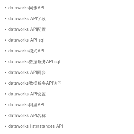
dataworks同步API
dataworks API字段
dataworks API配置
dataworks API sql
dataworks模式API
dataworks数据服务API sql
dataworks API同步
dataworks数据服务API访问
dataworks API设置
dataworks阿里API
dataworks API名称
dataworks listinstances API