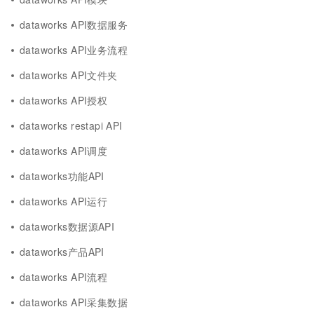
dataworks API数据服务
dataworks API业务流程
dataworks API文件夹
dataworks API授权
dataworks restapi API
dataworks API调度
dataworks功能API
dataworks API运行
dataworks数据源API
dataworks产品API
dataworks API流程
dataworks API采集数据