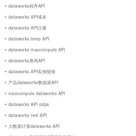
dataworks程序API
dataworks API域名
dataworks API注册
dataworks temp API
dataworks maxcompute API
dataworks查询API
dataworks API实例报错
产品dataworks数据源API
maxcompute dataworks API
dataworks API odps
dataworks rest API
大数据计算dataworks API