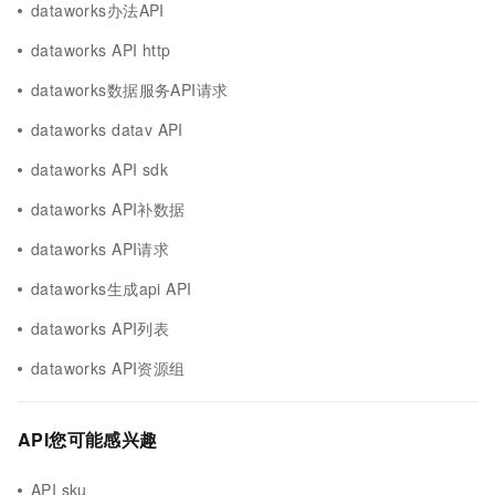
dataworks办法API
dataworks API http
dataworks数据服务API请求
dataworks datav API
dataworks API sdk
dataworks API补数据
dataworks API请求
dataworks生成api API
dataworks API列表
dataworks API资源组
API您可能感兴趣
API sku