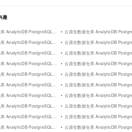
感兴趣
alyticDB PostgreSQL版get
云原生数据仓库 AnalyticDB PostgreSQ
lyticDB PostgreSQL版bridge
云原生数据仓库 AnalyticDB PostgreSQL版
yticDB PostgreSQL版greenplum
云原生数据仓库 AnalyticDB PostgreS
alyticDB PostgreSQL版sql
云原生数据仓库 AnalyticDB PostgreS
yticDB PostgreSQL版analyticdb
云原生数据仓库 AnalyticDB PostgreS
lyticDB PostgreSQL版shell
云原生数据仓库 AnalyticDB PostgreS
lyticDB PostgreSQL版error
云原生数据仓库 AnalyticDB PostgreS
alyticDB PostgreSQL版企业
云原生数据仓库 AnalyticDB PostgreS
alyticDB PostgreSQL版方法
云原生数据仓库 AnalyticDB PostgreS
alyticDB PostgreSQL版id
云原生数据仓库 AnalyticDB PostgreSQL版maxc