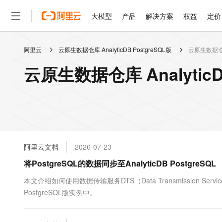
大模型
产品
解决方案
权益
定价
阿里云
云原生数据仓库 AnalyticDB PostgreSQL版
云原生数据仓库 
大模型
产品
解决方案
权益
定价
云市场
伙伴
服务
了解阿里云
精选产品
精选解决方案
普惠上云
产品定价
精选商城
成为销售伙伴
售前咨询
为什么选择阿里云
千问AI平台
云原生数据仓库 Analytic
了解云产品的定价详情
大模型服务平台百炼
睿译宝，AI翻译排版一
普惠上云 官方力荐
分销伙伴
在线服务
网站建设
什么是云计算
大
大模型服务与应用平台
上传文档即自动完成翻译和
云服务器38元/年起，超
咨询伙伴
多端小程序
技术领先
云上成本管理
售后服务
轻量应用服务器
GLM-5.2：长任务时代
官方推荐返现计划
大模型
精选产品
精选解决方案
Salesforce 国际版订阅
稳定可靠
管理和优化成本
推荐新用户得奖励，单订单
销售伙伴合作计划
自助服务
友盟天域
安全合规
人工智能与机器学习
AI
文本生成
云数据库 RDS
Hermes Agent，打造
云工开物
无影生态合作计划
在线服务
阿里云文档
2026-07-23
观测云
分析师报告
自主进化，持久记忆，越用
高校专属算力普惠，学生认
计算
互联网应用开发
Qwen3.8-Max
HOT
Salesforce On Alibaba C
工单服务
将PostgreSQL的数据同步至AnalyticDB PostgreSQL
智能体时代全能旗舰模型
Tuya 物联网平台阿里云
研究报告与白皮书
人工智能平台 PAI
快速拥有专属 OpenClaw
大模
Consulting Partner 合
大数据
容器
免费试用
短信专区
一站式AI开发、训练和推
本文介绍如何使用数据传输服务DTS（Data Transmission Serv
蓝凌 OA
Qwen3.7-Plus
AI 大模型销售与服务生
现代化应用
PostgreSQL版实例中。
存储
天池大赛
能看、能想、能动手的多模
云解析DNS
解决方案免费试用 新老
电子合同
最高领取价值200元试用
安全
网络与CDN
AI 算法大赛
Qwen3-VL-Plus
畅捷通