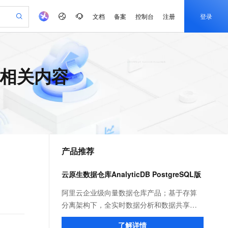
文档
备案
控制台
注册
登录
验
作计划
器
AI 活动
专业服务
服务伙伴合作计划
开发者社区
加入我们
产品动态
服务平台百炼
阿里云 OPC 创新助力计划
 的相关内容
一站式生成采购清单，支持单品或批量购买
可编辑精美 PPT 文稿
S产品伙伴计划（繁花）
峰会
CS
造的大模型服务与应用开发平台
Agency Agents：拥有专属领域专家
AI 生产力先锋
Al MaaS 服务伙伴赋能合作
域名
博文
Careers
至高可申请百万元
Qwen3.8-Max 模型上线
 轻松生成专业的 PPT
开启高性价比 AI 编程新体验
弹性可伸缩的云计算服务
先锋实践拓展 AI 生产力的边界
多领域专家智能体,一键组建 AI 虚拟交付团队
Token 补贴，五大权
计划
海大会
伙伴信用分合作计划
商标
问答
社会招聘
益加速 OPC 成功
帕鲁游戏服务器
SS
HappyHorse 打造一站式影视创作平台
飞天发布时刻
HOT
Open Search 向量检索版支
划
备案
电子书
校园招聘
联机服务器，轻松开启游戏
视频创作，一键激活电商全链路生产力
稳定、安全、高性价比、高性能的云存储服务
所见，即是所愿
持视频检索 Pipeline 功能
可视化编排打通从文字构思到成片全链路闭环
更多支持
划
公司注册
镜像站
视频生成
语音识别与合成
 智能体与工作流应用
漫剧工坊：一站式动画创作平台
AI 实训营
应用身份服务 (IDaaS)
合作伙伴培训与认证
产品推荐
划
上云迁移
站生成，高效打造优质广告素材
全接入的云上超级电脑
通过阿里云百炼高效搭建AI应用,助力高效开发
快速生产连贯的高质量长漫剧
从基础到进阶，Agent 创客手把手教你
OpenClaw 管理能力上线
e-1.1-T2V
Qwen3-TTS-Flash
lScope
我要反馈
查询合作伙伴
畅细腻的高质量视频
离线语音合成大模型，多语言方言自适应，低延迟高稳定
n Alibaba Cloud ISV 合作
代维服务
建企业门户网站
10 分钟搭建微信、支付宝小程序
云原生数据仓库AnalyticDB PostgreSQL版
MaxCompute MaxFrame 提
创新加速
ope
登录合作伙伴管理后台
我要建议
站，无忧落地极速上线
以可视化方式快速构建移动和 PC 门户网站
国内短信简单易用，安全可靠，秒级触达，全球覆盖200+国家和地区。
高效部署网站，快速应用到小程序
供自动弹性内存功能
e-1.1-I2V
Cosyvoice-V3-Flash
阿里云企业级向量数据仓库产品；基于存算
安全
畅自然，细节丰富
高表现力语音合成大模型，语音克隆听感自然
我要投诉
PolarDB
分离架构下，全实时数据分析和数据共享等
上云场景组合购
Milvus 弹性伸缩功能新增节
伴
漫剧创作，剧本、分镜、视频高效生成
100%兼容MySQL、PostgreSQL，兼容Oracle，支持集中和分布式
覆盖90%+业务场景，专享组合折扣价
点支持范围
国内领先的产品能力; 自研高性能的向量检索
2V
VPN
Fun-ASR
了解详情