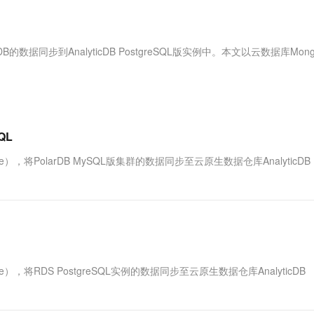
服务生态伙伴
视觉 Coding、空间感知、多模态思考等全面升级
1M上下文，专为长程任务能力而生
云工开物
企业应用
Works
Night Plan 支持 Qwen 3.8-Max
云原生大数据计算服务 MaxCompute
AI 办公
容器服务 Kub
NEW
Red Hat
30+ 款产品免费体验
Data Agent 驱动的一站式 Data+AI 开发治理平台
夜间 5 折，Qwen/Meoo/TokenPlan 客户专享
面向分析的企业级SaaS模式云数据仓库
AI智能应用
提供一站式管
科研合作
ERP
堂（旗舰版）
SUSE
ngoDB的数据同步到AnalyticDB PostgreSQL版实例中。本文以云数据库Mon
智能客服
AI 应用构建
大模型原生
CRM
防护产品
2个月
自动承接线索
建站小程序
Qoder
大模型服务平台百炼-应用模版
OA 办公系统
HOT
NEW
面向真实软件
个人版上线、团队版降价；千问3.8-Max首发发尝鲜
丰富多元化的应用模版和解决方案
力提升
财税管理
模板建站
万有无界
大模型服务平台百炼-智能体
QL
400电话
定制建站
的模型效果
灵活可视化地构建企业级 Agent
ice），将PolarDB MySQL版集群的数据同步至云原生数据仓库AnalyticDB
方案
广告营销
模板小程序
秒悟
人工智能平台 PAI
定制小程序
云端极速 AI 
新一代 AI 视频生成模型，深度适配广告营销等场景
AI Native 的算法工程平台，一站式完成建模、训练、推理服务部署
APP 开发
建站系统
ice），将RDS PostgreSQL实例的数据同步至云原生数据仓库AnalyticDB
AI 应用
10分钟微调：让0.6B模型媲美235B模
多模态数据信
型
依托云原生高可用架构,实现Dify私有化部署
用1%尺寸在特定领域达到大模型90%以上效果