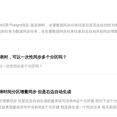
一个 AI 助手
超强辅助，Bol
即刻拥有 DeepSeek-R1 满血版
在企业官网、通讯软件中为客户提供 AI 客服
多种方案随心选，轻松解锁专属 DeepSeek
icDB PostgreSQL 版实例时，全量数据同步任务结束后是否会自动转
版A：如果您的任务为数据同步任务，在全量数据同步任务结束后会自动开始同步增量.
e的分区表时，可以一次性同步多个分区吗？
时，可以一次性同步多个分区吗？
可以选择时间分区增量同步 但是右边自动生成
时间分区增量同步 但是右边自动生成的建表语句没有dt这个分区键 想问下这个
以及如果我建表语句中没有dt这个分区键 我直接生成一个同步任务 每天刷