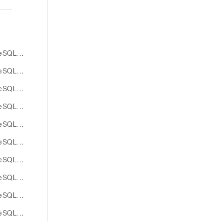
L版智能体
debug
QL版文本
QL版pg
QL版区别
QL版导入
QL版引擎
QL版调度
QL版io
ompute