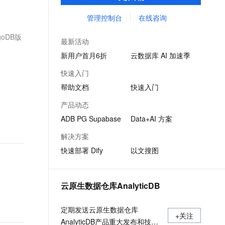
引擎，助力企业打造丰富 AIGC 应用场景。
文戏情感细腻自然，动作戏激烈拳拳到肉，实现更强表演能力
支持中英文自由切换，具备更强的噪声鲁棒性
ernetes 版 ACK
云聚AI 严选权益
AI 原生数据库服务发布
SSL 证书
管理控制台
在线咨询
，一键激活高效办公新体验
理容器应用的 K8s 服务
精选AI产品，从模型到应用全链提效
Agent 数据网关
堡垒机
goDB版
AI 用量加速计划
云原生数据库 PolarDB
最新活动
应用
防火墙
、识别商机，让客服更高效、服务更出色。
新老同享，达量后返
Agentic Database 发布
新用户首月6折
云数据库 AI 加速季
千问办公
主机安全
NEW
快速入门
的智能体编程平台
一站式AI生产力平台
帮助文档
快速入门
AI 应用及服务市场
伶鹊
产品动态
企业级人与Agent协作平台，接入和调度多个数字员工
智能客服平台，对话机器人、对话分析、智能外呼
AI 应用
ADB PG Supabase
Data+AI 方案
大模型服务平台百炼 - 全妙
大模型
解决方案
应用创作平台
多模态内容创作工具，已接入 DeepSeek
快速部署 Dify
以文搜图
自然语言处理
数据标注
云原生数据仓库AnalyticDB
机器学习
息提取
与 AI 智能体进行实时音视频通话
定期发送云原生数据仓库
从文本、图片、视频中提取结构化的属性信息
构建支持视频理解的 AI 音视频实时通话应用
+关注
AnalyticDB产品重大发布和技术