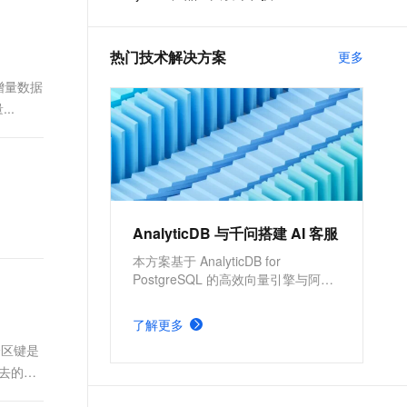
t.diy 一步搞定创意建站
构建大模型应用的安全防护体系
干货
通过自然语言交互简化开发流程,全栈开发支持
通过阿里云安全产品对 AI 应用进行安全防护
热门技术解决方案
更多
为增量数据
..
AnalyticDB 与千问搭建 AI 客服
本方案基于 AnalyticDB for
PostgreSQL 的高效向量引擎与阿里
云自主研发的千问 LLM 模型，构建
一个高性能的检索增强生成
了解更多
（Retrieval-Augmented Generation,
分区键是
RAG）应用，实现企业的AI智能客
服，更高效地解决客户问题。
进去的数