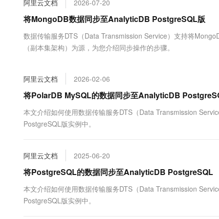
阿里云文档
2026-07-20
大数据开发治理平台 Data
AI 产品 免费试用
网络
安全
云开发大赛
Tableau 订阅
将MongoDB数据同步至AnalyticDB PostgreSQL版
1亿+ 大模型 tokens 和 
可观测
入门学习赛
中间件
AI空中课堂在线直播课
数据传输服务DTS（Data Transmission Service）支持将Mo
云防火墙
140+云产品 免费试用
大模型服务
（副本集架构）为源，为您介绍同步操作的步骤。
上云与迁云
云原生的云上边界网络安全
产品新客免费试用，最长1
数据库
生态解决方案
千问AI平台-Token Plan
企业出海
大模型ACA认证体验
大数据计算
阿里云文档
2026-02-06
助力企业全员 AI 认知与能
行业生态解决方案
政企业务
媒体服务
千问AI平台-模型体验
将PolarDB MySQL的数据同步至AnalyticDB PostgreS
开发者生态解决方案
在线体验全尺寸、多种模态
企业服务与云通信
本文介绍如何使用数据传输服务DTS（Data Transmission Serv
AI 开发和 AI 应用解决
PostgreSQL版实例中。
Happy 系列大模型
域名与网站
终端用户计算
阿里云文档
2025-06-20
Serverless
将PostgreSQL的数据同步至AnalyticDB PostgreSQL
大模型解决方案
本文介绍如何使用数据传输服务DTS（Data Transmission Serv
开发工具
快速部署 Dify，高效搭建 
PostgreSQL版实例中。
迁移与运维管理