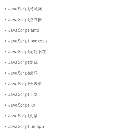
JavaScript局域网
JavaScript控制器
JavaScript antd
JavaScript pyexecjs
JavaScript无处不在
JavaScript集锦
JavaScript娱乐
JavaScript子表单
JavaScript上网
JavaScript kb
JavaScript文章
JavaScript uniapp