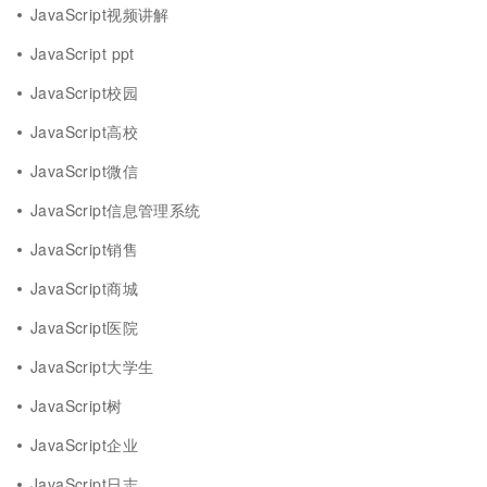
JavaScript视频讲解
JavaScript ppt
JavaScript校园
JavaScript高校
JavaScript微信
JavaScript信息管理系统
JavaScript销售
JavaScript商城
JavaScript医院
JavaScript大学生
JavaScript树
JavaScript企业
JavaScript日志