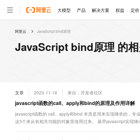
大模型
产品
解决方案
权益
定价
阿里云
JavaScript bind原理
大模型
产品
解决方案
权益
定价
云市场
伙伴
服务
了解阿里云
精选产品
精选解决方案
普惠上云
产品定价
精选商城
成为销售伙伴
售前咨询
为什么选择阿里云
千问AI平台
JavaScript bind原理 
了解云产品的定价详情
大模型服务平台百炼
千问办公，解锁你的工作
普惠上云 官方力荐
分销伙伴
在线服务
网站建设
什么是云计算
大
大模型服务与应用平台
企业级Agent产品，直接
云服务器38元/年起，超
咨询伙伴
多端小程序
技术领先
云上成本管理
售后服务
轻量应用服务器
Agency Agents：拥
官方推荐返现计划
大模型
精选产品
精选解决方案
Salesforce 国际版订阅
稳定可靠
管理和优化成本
推荐新用户得奖励，单订单
销售伙伴合作计划
自助服务
友盟天域
安全合规
人工智能与机器学习
AI
文本生成
云数据库 RDS
HappyHorse 打造一
云工开物
无影生态合作计划
在线服务
文章
2023-11-16
来自：开发者社区
观测云
分析师报告
高校专属算力普惠，学生认
计算
互联网应用开发
Qwen3.8-Max
HOT
Salesforce On Alibaba C
工单服务
javascript函数的call、apply和bind的原理及作用详解
智能体时代全能旗舰模型
Tuya 物联网平台阿里云
研究报告与白皮书
人工智能平台 PAI
快速拥有专属 OpenClaw
大模
Consulting Partner 合
大数据
容器
免费试用
短信专区
一站式AI开发、训练和推
javascript函数的 call、apply和bind 本质是用来实
蓝凌 OA
Qwen3.7-Plus
AI 大模型销售与服务生
现代化应用
这3个来从有相关功能的对象里借用过来。 最早javascript实现继承
存储
天池大赛
能看、能想、能动手的多模
云解析DNS
解决方案免费试用 新老
电子合同
实...
最高领取价值200元试用
安全
网络与CDN
AI 算法大赛
Qwen3-VL-Plus
畅捷通