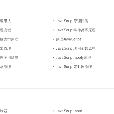
一个 AI 助手
超强辅助，Bol
即刻拥有 DeepSeek-R1 满血版
在企业官网、通讯软件中为客户提供 AI 客服
多种方案随心选，轻松解锁专属 DeepSeek
t原理用法
JavaScript原理性能
t原理流程
JavaScript事件循环原理
pt数据类型原理
原理JavaScript
t引擎原理
JavaScript调用函数原理
pt原理应用场景
JavaScript apply原理
t继承原理
JavaScript定时器原理
t控制器
JavaScript antd