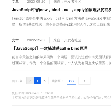
文章
2023-09-20
来自：开发者社区
大数据开发治理平台 Data
AI 产品 免费试用
网络
安全
云开发大赛
Tableau 订阅
JavaScript中的new，bind，call，apply的原理及简
1亿+ 大模型 tokens 和 
可观测
入门学习赛
中间件
AI空中课堂在线直播课
Function原型链中的 apply，call 和 bind 方法是 Jav
云防火墙
140+云产品 免费试用
大模型服务
显，所谓js基础扎实，绕不开这些基础常用的API，这次让我们来
上云与迁云
云原生的云上边界网络安全
产品新客免费试用，最长1
数据库
简单JavaScript对象（即{}）；链接该对象（设置该对象的constructo
生态解决方案
千问AI平台-Token Plan
企业出海
大模型ACA认证体验
大数据计算
文章
2022-12-07
来自：开发者社区
助力企业全员 AI 认知与能
行业生态解决方案
政企业务
媒体服务
千问AI平台-模型体验
【JavaScript】一次搞清楚call & bind原理
开发者生态解决方案
在线体验全尺寸、多种模态
企业服务与云通信
前言今天被之前的学弟问到一个问题，面试的过程中有无面试官问过
AI 开发和 AI 应用解决
过面试官，作为一个合格的面试官，个人认为有两点比较重要，
Happy 系列大模型
域名与网站
者的回答是否达到标准。所以对于这道题，写不写的出来不是关
道如何去实....
终端用户计算
共有3条
<
1
>
跳转至：
GO
Serverless
大模型解决方案
更新时间 2024-04-30 13:26:28
开发工具
本页面内关键词为智能算法引擎基于机器学习所生成，如有任何问题，可在页
快速部署 Dify，高效搭建 
迁移与运维管理