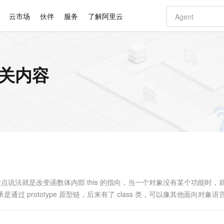
云市场
伙伴
服务
了解阿里云
AI 特惠
数据与 API
成为产品伙伴
企业增值服务
最佳实践
价格计算器
AI 场景体
基础软件
产品伙伴合
阿里云认证
市场活动
配置报价
大模型
的相关内容
自助选配和估算价格
新方式
睿译宝，AI翻译排版一步到位
智启 AI 普惠权益
产品生态集成认证中心
企业支持计划
云上春晚
域名与网站
千问官方 MaaS 平台，为开发者和 Agent 而生，新用户赠送 1 亿 + tokens 额度
Qwen Aud
AI Coding
阿里云Maa
2026 阿里云
云服务器 E
为企业打
数据集
Windows
大模型认证
模型
NEW
NEW
交付可用成果
值低价云产品抢先购
上传文档即自动完成翻译和格式还原
至高享 1亿+免费 tokens，加速 Al 应用落地
提供智能易用的域名与建站服务
智能编程，一键
安全可靠、
产品生态伙伴
专家技术服务
云上奥运之旅
弹性计算合作
阿里云中企出
手机三要素
宝塔 Linux
全部认证
价格优势
有专属领域专家
GLM-5.2：长任务时代开源旗舰模型
阿里云 OPC 创新助力计划
千问大模型
即刻拥有 DeepS
AI 电商营销
对象存储 O
大模型
产品生态伙伴工作台
企业增值服务台
云栖战略参考
云存储合作计
云栖大会
身份实名认证
CentOS
训练营
推动算力普惠，释放技术红利
最高返9万
多领域专家智能体,一键组建 AI 虚拟交付团队
快速构建应用程序和网站，即刻迈出上云第一步
至高百万元 Token 补贴，加速一人公司成长
多元化、高性能、安全可靠的大模型服务
真正可用的 1M 上下文,一次完成代码全链路开发
轻松解锁专属 Dee
从图文生成到
云上的中国
数据库合作计
活动全景
短信
Docker
图片和
站式影视创作平台
Hermes Agent，打造自进化智能体
Token Plan 模型订阅计划
数字证书管理服务（原SSL证书）
5 分钟轻松部署
AI 广告创作
无影云电脑
企业成长
NEW
信息公告
看见新力量
云网络合作计
OCR 文字识别
JAVA
证享300元代金券
可视化编排打通从文字构思到成片全链路闭环
全托管，含MySQL、PostgreSQL、SQL Server、MariaDB多引擎
自主进化，持久记忆，越用越聪明
Qwen3.8-Max 首发尝鲜，限时加量 10 倍，夜间低至2折
实现全站HTTPS，呈现可信的WEB访问
图文、视频一
随时随地安
Kimi-K3
HappyHors
NEW
魔搭 Mode
loud
服务实践
官网公告
Kimi 最新旗舰模型，长程编程与推理利器
让文字生成流
金融模力时刻
Salesforce O
版
发票查验
全能环境
Claude Code + GStack 打造工程团队
千问办公，限时限量积分加倍
Qoder
低代码高效构
AI 建站
短信服务
型
NEW
作计划
计划
创新中心
魔搭 ModelSc
健康状态
理服务
让AI从“聊天伙伴”进化为能干活的“数字员工”
安装技能 GStack，拥有专属 AI 工程团队
你的AI工作搭子，覆盖日常办公高频场景
面向真实软件的智能体编程平台
0 代码专业建
现继承的，专业点说法就是改变函数体内部 this 的指向，当一个对象没有某个功能时
客户案例
天气预报查询
操作系统
Deepseek-v4-pro
HappyHors
态合作计划
是通过 prototype 原型链，后来有了 class 类，可以像其他面向对象
态智能体模型
旗舰 MoE 大模型，百万上下文与顶尖推理能力
图生视频，流
同享
万小智 AI 建站低至 15元/月
Qoder CN
AI 短剧/漫剧
云原生数据库 
快递物流查询
WordPress
成为服务伙
高校合作
点，立即开启云上创新
覆盖公网/内网、递归/权威、移动APP等全场景解析服务
送.CN域名，送备案服务码
基于千问大模型等，支持代码智能生成、研发智能问答
AI助力短剧
GLM-5.2
Wan2.7-T
Ubuntu