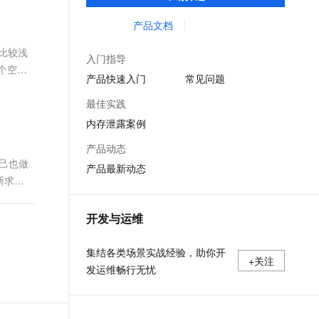
等服务的整体性解决方案。提供完善的工具
文戏情感细腻自然，动作戏激烈拳拳到肉，实现更强表演能力
支持中英文自由切换，具备更强的噪声鲁棒性
ernetes 版 ACK
云聚AI 严选权益
AI 原生数据库服务发布
SSL 证书
链和服务，协助客户主动、快速发现和定位
产品文档
，一键激活高效办公新体验
理容器应用的 K8s 服务
精选AI产品，从模型到应用全链提效
Agent 数据网关
线上问题。
堡垒机
是比较浅
AI 用量加速计划
云原生数据库 PolarDB
入门指导
应用
防火墙
个空的
、识别商机，让客服更高效、服务更出色。
新老同享，达量后返
Agentic Database 发布
产品快速入门
常见问题
千问办公
主机安全
NEW
最佳实践
的智能体编程平台
一站式AI生产力平台
内存泄露案例
AI 应用及服务市场
伶鹊
产品动态
企业级人与Agent协作平台，接入和调度多个数字员工
智能客服平台，对话机器人、对话分析、智能外呼
自己也做
AI 应用
产品最新动态
断求职
大模型服务平台百炼 - 全妙
大模型
应用创作平台
多模态内容创作工具，已接入 DeepSeek
并不知
自然语言处理
开发与运维
数据标注
集结各类场景实战经验，助你开
+关注
机器学习
发运维畅行无忧
息提取
与 AI 智能体进行实时音视频通话
从文本、图片、视频中提取结构化的属性信息
构建支持视频理解的 AI 音视频实时通话应用