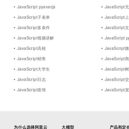
JavaScript pyexecjs
JavaScrip
JavaScript子表单
JavaScript
JavaScript多条件
JavaScript
JavaScript视频讲解
JavaScript p
JavaScript高校
JavaScript
JavaScript销售
JavaScript
JavaScript大学生
JavaScript
JavaScript日志
JavaScript
JavaScript疫情
JavaScript
为什么选择阿里云
大模型
产品和定