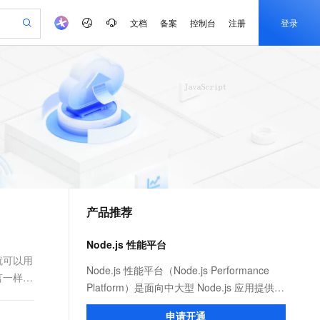
文档
备案
控制台
注册
登录
验
作计划
器
AI 活动
专业服务
服务伙伴合作计划
开发者社区
加入我们
产品动态
服务平台百炼
阿里云 OPC 创新助力计划
一站式生成采购清单，支持单品或批量购买
io：打造专属 AI 语音助手
S产品伙伴计划（繁花）
峰会
CS
造的大模型服务与应用开发平台
一句话生成原生可编辑精美 PPT 文稿
AI 生产力先锋
Al MaaS 服务伙伴赋能合作
域名
博文
Careers
至高可申请百万元
Qwen3.8-Max 模型上线
开启高性价比 AI 编程新体验
弹性可伸缩的云计算服务
Qwen-Audio-3.0-Realtime 端到端实时语音角色扮演
输入一句话想法, 轻松生成专业的 PPT
先锋实践拓展 AI 生产力的边界
Token 补贴，五大权
计划
海大会
伙伴信用分合作计划
商标
问答
社会招聘
益加速 OPC 成功
eek-V4-Pro
SS
一键部署幻兽帕鲁游戏服务器
飞天发布时刻
HOT
Open Search 向量检索版支
划
备案
电子书
校园招聘
pSeek-V4-Pro
视频创作，一键激活电商全链路生产力
稳定、安全、高性价比、高性能的云存储服务
一键购买专属联机服务器，轻松开启游戏
所见，即是所愿
持视频检索 Pipeline 功能
更多支持
划
公司注册
镜像站
视频生成
语音识别与合成
专属 QwenPaw
漫剧工坊：一站式动画创作平台
AI 实训营
HOT
应用身份服务 (IDaaS)
合作伙伴培训与认证
产品推荐
划
上云迁移
站生成，高效打造优质广告素材
全接入的云上超级电脑
从聊天伙伴进化为能主动干活的本地数字员工
快速生产连贯的高质量长漫剧
从基础到进阶，Agent 创客手把手教你
OpenClaw 管理能力上线
e-1.1-T2V
Qwen3-TTS-Flash
lScope
我要反馈
查询合作伙伴
畅细腻的高质量视频
离线语音合成大模型，多语言方言自适应，低延迟高稳定
n Alibaba Cloud ISV 合作
代维服务
建企业门户网站
10 分钟搭建微信、支付宝小程序
Node.js 性能平台
MaxCompute MaxFrame 提
创新加速
ope
登录合作伙伴管理后台
我要建议
站，无忧落地极速上线
以可视化方式快速构建移动和 PC 门户网站
国内短信简单易用，安全可靠，秒级触达，全球覆盖200+国家和地区。
高效部署网站，快速应用到小程序
供自动弹性内存功能
，就可以用
e-1.1-I2V
Cosyvoice-V3-Flash
Node.js 性能平台（Node.js Performance
语言一样来
安全
畅自然，细节丰富
高表现力语音合成大模型，语音克隆听感自然
我要投诉
PolarDB
Platform）是面向中大型 Node.js 应用提供
上云场景组合购
Milvus 弹性伸缩功能新增节
伴
漫剧创作，剧本、分镜、视频高效生成
100%兼容MySQL、PostgreSQL，兼容Oracle，支持集中和分布式
覆盖90%+业务场景，专享组合折扣价
点支持范围
性能监控、安全提醒、故障排查、性能优化
2V
VPN
Fun-ASR
申请开通