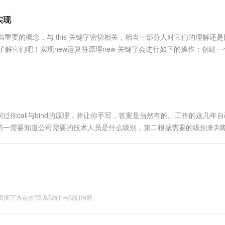
服务生态伙伴
视觉 Coding、空间感知、多模态思考等全面升级
1M上下文，专为长程任务能力而生
云工开物
企业应用
Works
Night Plan 支持 Qwen 3.8-Max
云原生大数据计算服务 MaxCompute
AI 办公
容器服务 Kub
NEW
Red Hat
易实现
30+ 款产品免费体验
Data Agent 驱动的一站式 Data+AI 开发治理平台
夜间 5 折，Qwen/Meoo/TokenPlan 客户专享
面向分析的企业级SaaS模式云数据仓库
AI智能应用
提供一站式管
科研合作
ERP
堂（旗舰版）
SUSE
aScript 中相当重要的概念，与 this 关键字密切相关，相当一部分人对它们的理解还
智能客服
AI 应用构建
大模型原生
CRM
了解它们吧！实现new运算符原理new 关键字会进行如下的操作：创建一
防护产品
2个月
自动承接线索
....
建站小程序
Qoder
大模型服务平台百炼-应用模版
OA 办公系统
HOT
NEW
面向真实软件
个人版上线、团队版降价；千问3.8-Max首发发尝鲜
丰富多元化的应用模版和解决方案
力提升
财税管理
模板建站
万有无界
大模型服务平台百炼-智能体
400电话
定制建站
的模型效果
灵活可视化地构建企业级 Agent
你call与bind的原理，并让你手写，答案是当然有的。工作的这几年
方案
广告营销
模板小程序
第一需要知道公司需要的技术人员是什么级别，第二根据需要的级别来判
秒悟
人工智能平台 PAI
定制小程序
云端极速 AI 
键，关键是看你的思路是否清晰。当然如果是一个初级开发甚至中级开发
新一代 AI 视频生成模型，深度适配广告营销等场景
AI Native 的算法工程平台，一站式完成建模、训练、推理服务部署
APP 开发
建站系统
面下方点击"联系我们"与我们沟通。
AI 应用
10分钟微调：让0.6B模型媲美235B模
多模态数据信
型
依托云原生高可用架构,实现Dify私有化部署
用1%尺寸在特定领域达到大模型90%以上效果