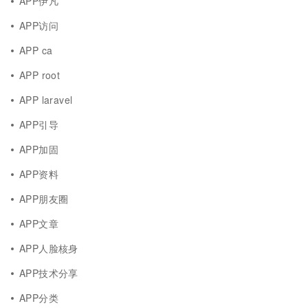
APP伊凡
APP访问
APP ca
APP root
APP laravel
APP引导
APP加固
APP资料
APP朋友圈
APP文章
APP人脸核身
APP技术分享
APP分类