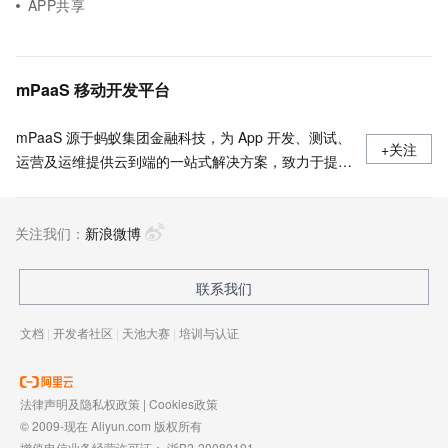
APP共享
mPaaS 移动开发平台
mPaaS 源于蚂蚁集团金融科技，为 App 开发、测试、
+关注
运营及运维提供云到端的一站式解决方案，致力于提供
高效、灵活、稳定的移动研发、管理平台。 官网地
址：
关注我们：
https://www.aliyun.com/product/mobilepaas/mpaas
新浪微博
联系我们
文档
|
开发者社区
|
天池大赛
|
培训与认证
法律声明及隐私权政策
|
Cookies政策
© 2009-现在 Aliyun.com 版权所有
增值电信业务经营许可证：
浙B2-20080101