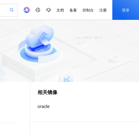
文档
备案
控制台
注册
登录
验
作计划
器
AI 活动
专业服务
服务伙伴合作计划
开发者社区
加入我们
产品动态
服务平台百炼
阿里云 OPC 创新助力计划
一站式生成采购清单，支持单品或批量购买
可编辑精美 PPT 文稿
S产品伙伴计划（繁花）
峰会
CS
造的大模型服务与应用开发平台
Agency Agents：拥有专属领域专家
AI 生产力先锋
Al MaaS 服务伙伴赋能合作
域名
博文
Careers
至高可申请百万元
Qwen3.8-Max 模型上线
 轻松生成专业的 PPT
开启高性价比 AI 编程新体验
弹性可伸缩的云计算服务
先锋实践拓展 AI 生产力的边界
多领域专家智能体,一键组建 AI 虚拟交付团队
Token 补贴，五大权
计划
海大会
伙伴信用分合作计划
商标
问答
社会招聘
益加速 OPC 成功
帕鲁游戏服务器
SS
HappyHorse 打造一站式影视创作平台
飞天发布时刻
HOT
Open Search 向量检索版支
划
备案
电子书
校园招聘
联机服务器，轻松开启游戏
视频创作，一键激活电商全链路生产力
稳定、安全、高性价比、高性能的云存储服务
所见，即是所愿
持视频检索 Pipeline 功能
可视化编排打通从文字构思到成片全链路闭环
更多支持
划
公司注册
镜像站
视频生成
语音识别与合成
 智能体与工作流应用
漫剧工坊：一站式动画创作平台
AI 实训营
应用身份服务 (IDaaS)
合作伙伴培训与认证
相关镜像
划
上云迁移
站生成，高效打造优质广告素材
全接入的云上超级电脑
通过阿里云百炼高效搭建AI应用,助力高效开发
快速生产连贯的高质量长漫剧
从基础到进阶，Agent 创客手把手教你
OpenClaw 管理能力上线
e-1.1-T2V
Qwen3-TTS-Flash
lScope
我要反馈
查询合作伙伴
畅细腻的高质量视频
离线语音合成大模型，多语言方言自适应，低延迟高稳定
n Alibaba Cloud ISV 合作
代维服务
建企业门户网站
10 分钟搭建微信、支付宝小程序
oracle
MaxCompute MaxFrame 提
创新加速
ope
登录合作伙伴管理后台
我要建议
站，无忧落地极速上线
以可视化方式快速构建移动和 PC 门户网站
国内短信简单易用，安全可靠，秒级触达，全球覆盖200+国家和地区。
高效部署网站，快速应用到小程序
供自动弹性内存功能
e-1.1-I2V
Cosyvoice-V3-Flash
安全
畅自然，细节丰富
高表现力语音合成大模型，语音克隆听感自然
我要投诉
PolarDB
上云场景组合购
Milvus 弹性伸缩功能新增节
伴
漫剧创作，剧本、分镜、视频高效生成
100%兼容MySQL、PostgreSQL，兼容Oracle，支持集中和分布式
覆盖90%+业务场景，专享组合折扣价
点支持范围
2V
VPN
Fun-ASR