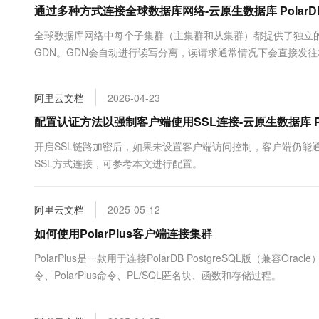
通过多种方式连接全球数据库网络-云原生数据库 PolarD
大数据开发治理平台 Data
AI 产品 免费试用
网络
安全
云开发大赛
Tableau 订阅
1亿+ 大模型 tokens 和 
全球数据库网络中每个子集群（主集群和从集群）都提供了独立
可观测
入门学习赛
中间件
AI空中课堂在线直播课
GDN。GDN会自动进行读写分离，读请求通常情况下会直接发
云防火墙
140+云产品 免费试用
大模型服务
上云与迁云
云原生的云上边界网络安全
产品新客免费试用，最长1
数据库
生态解决方案
千问AI平台-Token Plan
阿里云文档
2026-04-23
企业出海
大模型ACA认证体验
大数据计算
助力企业全员 AI 认知与能
行业生态解决方案
配置认证方法以强制客户端使用SSL连接-云原生数据库 Po
政企业务
媒体服务
千问AI平台-模型体验
开发者生态解决方案
开启SSL链路加密后，如果未设置客户端访问控制，客户端仍能通过参
在线体验全尺寸、多种模态
企业服务与云通信
SSL方式连接，可参考本文进行配置。
AI 开发和 AI 应用解决
Happy 系列大模型
域名与网站
阿里云文档
2025-05-12
终端用户计算
如何使用PolarPlus客户端连接集群
Serverless
大模型解决方案
PolarPlus是一款用于连接PolarDB PostgreSQL版（兼
令、PolarPlus命令、PL/SQL匿名块、函数和存储过程。
开发工具
快速部署 Dify，高效搭建 
迁移与运维管理