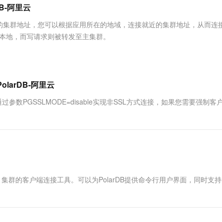
服务生态伙伴
视觉 Coding、空间感知、多模态思考等全面升级
1M上下文，专为长程任务能力而生
云工开物
B-阿里云
企业应用
Works
Night Plan 支持 Qwen 3.8-Max
云原生大数据计算服务 MaxCompute
AI 办公
容器服务 Kub
NEW
Red Hat
30+ 款产品免费体验
Data Agent 驱动的一站式 Data+AI 开发治理平台
夜间 5 折，Qwen/Meoo/TokenPlan 客户专享
面向分析的企业级SaaS模式云数据仓库
AI智能应用
提供一站式管
科研合作
的集群地址，您可以根据应用所在的地域，连接就近的集群地址，从而连
ERP
堂（旗舰版）
SUSE
往本地，而写请求则被转发至主集群。
智能客服
AI 应用构建
大模型原生
CRM
防护产品
2个月
自动承接线索
建站小程序
Qoder
大模型服务平台百炼-应用模版
OA 办公系统
HOT
NEW
面向真实软件
个人版上线、团队版降价；千问3.8-Max首发发尝鲜
丰富多元化的应用模版和解决方案
力提升
财税管理
模板建站
larDB-阿里云
万有无界
大模型服务平台百炼-智能体
400电话
定制建站
数PGSSLMODE=disable实现非SSL方式连接，如果您需要强制客
的模型效果
灵活可视化地构建企业级 Agent
方案
广告营销
模板小程序
秒悟
人工智能平台 PAI
定制小程序
云端极速 AI 
新一代 AI 视频生成模型，深度适配广告营销等场景
AI Native 的算法工程平台，一站式完成建模、训练、推理服务部署
APP 开发
建站系统
容Oracle）集群的客户端连接工具。可以为PolarDB提供命令行用户界面，同时支持
AI 应用
10分钟微调：让0.6B模型媲美235B模
多模态数据信
型
依托云原生高可用架构,实现Dify私有化部署
用1%尺寸在特定领域达到大模型90%以上效果