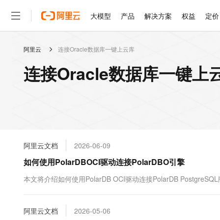
大模型
产品
解决方案
权益
定价
阿里云
连接Oracle数据库一键上云库
大模型
产品
解决方案
权益
定价
云市场
伙伴
服务
了解阿里云
精选产品
精选解决方案
普惠上云
产品定价
精选商城
成为销售伙伴
售前咨询
为什么选择阿里云
千问AI平台
连接Oracle数据库一键上
了解云产品的定价详情
大模型服务平台百炼
睿译宝，AI翻译排版一
普惠上云 官方力荐
分销伙伴
在线服务
网站建设
什么是云计算
大
大模型服务与应用平台
上传文档即自动完成翻译和
云服务器38元/年起，超
咨询伙伴
多端小程序
技术领先
云上成本管理
售后服务
轻量应用服务器
GLM-5.2：长任务时代
官方推荐返现计划
大模型
精选产品
精选解决方案
Salesforce 国际版订阅
稳定可靠
管理和优化成本
推荐新用户得奖励，单订单
销售伙伴合作计划
自助服务
友盟天域
安全合规
人工智能与机器学习
AI
文本生成
云数据库 RDS
Hermes Agent，打造
云工开物
无影生态合作计划
在线服务
阿里云文档
2026-06-09
观测云
分析师报告
自主进化，持久记忆，越用
高校专属算力普惠，学生认
计算
互联网应用开发
Qwen3.8-Max
HOT
Salesforce On Alibaba C
工单服务
如何使用PolarDBOCI驱动连接PolarDBO引擎
智能体时代全能旗舰模型
Tuya 物联网平台阿里云
研究报告与白皮书
人工智能平台 PAI
快速拥有专属 OpenClaw
大模
Consulting Partner 合
大数据
容器
免费试用
短信专区
一站式AI开发、训练和推
本文将介绍如何使用PolarDB OCI驱动连接PolarDB PostgreSQ
蓝凌 OA
Qwen3.7-Plus
AI 大模型销售与服务生
现代化应用
存储
天池大赛
能看、能想、能动手的多模
云解析DNS
解决方案免费试用 新老
电子合同
最高领取价值200元试用
安全
阿里云文档
网络与CDN
2026-05-06
AI 算法大赛
Qwen3-VL-Plus
畅捷通