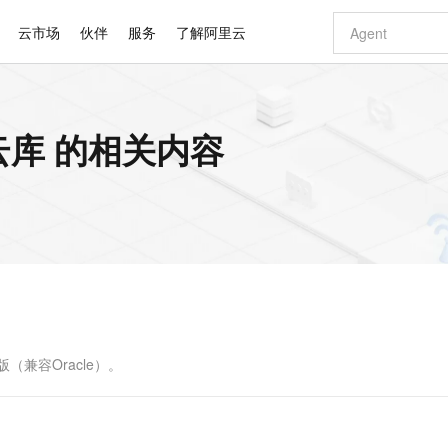
云市场
伙伴
服务
了解阿里云
AI 特惠
数据与 API
成为产品伙伴
企业增值服务
最佳实践
价格计算器
AI 场景体
基础软件
产品伙伴合
阿里云认证
市场活动
配置报价
大模型
云库 的相关内容
自助选配和估算价格
步到位
智启 AI 普惠权益
产品生态集成认证中心
企业支持计划
云上春晚
域名与网站
Qwen Audio：打造专属 AI 语音助手
千问官方 MaaS 平台，为开发者和 Agent 而生，新用户赠送 1 亿 + tokens 额度
一句话生成原生
AI Coding
阿里云Maa
2026 阿里云
云服务器 E
为企业打
数据集
Windows
大模型认证
模型
NEW
NEW
格式还原
值低价云产品抢先购
至高享 1亿+免费 tokens，加速 Al 应用落地
提供智能易用的域名与建站服务
Qwen-Audio-3.0-Realtime 端到端实时语音角色扮演
输入一句话想法,
智能编程，一键
安全可靠、
产品生态伙伴
专家技术服务
云上奥运之旅
弹性计算合作
阿里云中企出
手机三要素
宝塔 Linux
全部认证
价格优势
开源旗舰模型
即刻拥有 DeepSeek-V4-Pro
阿里云 OPC 创新助力计划
千问大模型
一键部署幻兽
AI 电商营销
对象存储 O
大模型
产品生态伙伴工作台
企业增值服务台
云栖战略参考
云存储合作计
云栖大会
身份实名认证
CentOS
训练营
推动算力普惠，释放技术红利
最高返9万
真正可用的 1M 上下文,一次完成代码全链路开发
快速构建应用程序和网站，即刻迈出上云第一步
轻松解锁专属 DeepSeek-V4-Pro
至高百万元 Token 补贴，加速一人公司成长
多元化、高性能、安全可靠的大模型服务
一键购买专属
从图文生成到
云上的中国
数据库合作计
活动全景
短信
Docker
图片和
自进化智能体
5 分钟轻松部署专属 QwenPaw
Token Plan 模型订阅计划
数字证书管理服务（原SSL证书）
高效搭建 AI
AI 广告创作
无影云电脑
企业成长
NEW
HOT
信息公告
看见新力量
云网络合作计
OCR 文字识别
JAVA
越聪明
证享300元代金券
全托管，含MySQL、PostgreSQL、SQL Server、MariaDB多引擎
Qwen3.8-Max 首发尝鲜，限时加量 10 倍，夜间低至2折
实现全站HTTPS，呈现可信的WEB访问
从聊天伙伴进化为能主动干活的本地数字员工
图文、视频一
随时随地安
Kimi-K3
HappyHors
NEW
魔搭 Mode
loud
服务实践
官网公告
Kimi 最新旗舰模型，长程编程与推理利器
让文字生成流
金融模力时刻
Salesforce O
版
发票查验
全能环境
Claude Code + GStack 打造工程团队
千问办公，限时限量积分加倍
Qoder
低代码高效构
AI 建站
短信服务
型
NEW
作计划
计划
创新中心
魔搭 ModelSc
健康状态
理服务
让AI从“聊天伙伴”进化为能干活的“数字员工”
安装技能 GStack，拥有专属 AI 工程团队
你的AI工作搭子，覆盖日常办公高频场景
面向真实软件的智能体编程平台
0 代码专业建
L版（兼容Oracle）。
客户案例
天气预报查询
操作系统
Deepseek-v4-pro
HappyHors
态合作计划
态智能体模型
旗舰 MoE 大模型，百万上下文与顶尖推理能力
图生视频，流
同享
万小智 AI 建站低至 15元/月
Qoder CN
AI 短剧/漫剧
云原生数据库 
快递物流查询
WordPress
成为服务伙
高校合作
点，立即开启云上创新
覆盖公网/内网、递归/权威、移动APP等全场景解析服务
送.CN域名，送备案服务码
基于千问大模型等，支持代码智能生成、研发智能问答
AI助力短剧
GLM-5.2
Wan2.7-T
Ubuntu