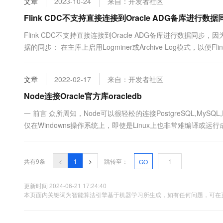
文章
2023-10-24
来自：开发者社区
Flink CDC不支持直接连接到Oracle ADG备库进行数据
Flink CDC不支持直接连接到Oracle ADG备库进行数据
据的同步： 在主库上启用Logminer或Archive Log模式，以便
同步...
文章
2022-02-17
来自：开发者社区
Node连接Oracle官方库oracledb
一 前言 众所周知，Node可以很轻松的连接PostgreSQL,MySQL
仅在Windowns操作系统上，即使是Linux上也非常难编译或运行
oracledb，是之前npm上已经存在一个山寨的oracle包，安装过程如
共有9条
<
1
>
跳转至：
GO
更新时间 2024-06-21 17:24:40
本页面内关键词为智能算法引擎基于机器学习所生成，如有任何问题，可在页