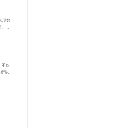
实现数
据。 将
难，不仅
之所以叫