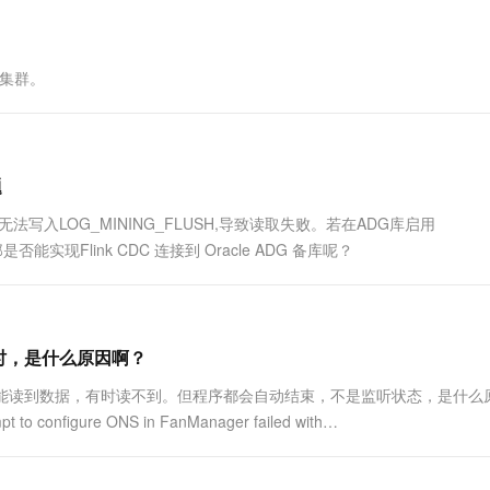
一个 AI 助手
超强辅助，Bol
即刻拥有 DeepSeek-R1 满血版
在企业官网、通讯软件中为客户提供 AI 客服
多种方案随心选，轻松解锁专属 DeepSeek
）集群。
题
会因为无法写入LOG_MINING_FLUSH,导致读取失败。若在ADG库启用
能实现Flink CDC 连接到 Oracle ADG 备库呢？
模式）时，是什么原因啊？
式）时，有时能读到数据，有时读不到。但程序都会自动结束，不是监听状态，是什么
configure ONS in FanManager failed with