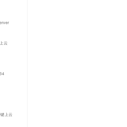
rver
键上云
34
库一键上云