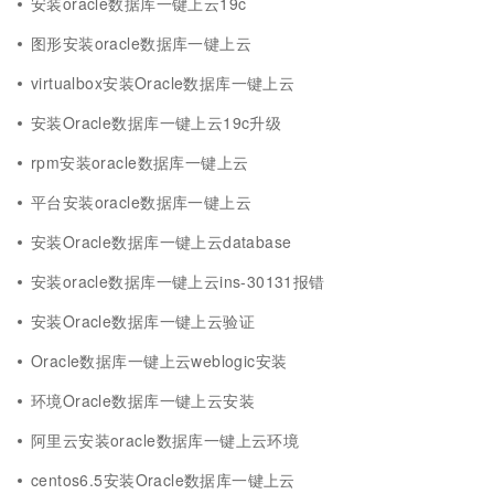
安装oracle数据库一键上云19c
图形安装oracle数据库一键上云
virtualbox安装Oracle数据库一键上云
安装Oracle数据库一键上云19c升级
rpm安装oracle数据库一键上云
平台安装oracle数据库一键上云
安装Oracle数据库一键上云database
安装oracle数据库一键上云ins-30131报错
安装Oracle数据库一键上云验证
Oracle数据库一键上云weblogic安装
环境Oracle数据库一键上云安装
阿里云安装oracle数据库一键上云环境
centos6.5安装Oracle数据库一键上云