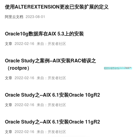
使用ALTEREXTENSION更改已安装扩展的定义
阿里云文档
2023-08-01
Oracle10g数据库在AIX 5.3上的安装
文章
2022-02-16
来自：开发者社区
Oracle Study之案例--AIX安装RAC错误之
（rootpre）
文章
2022-02-16
来自：开发者社区
Oracle Study之--AIX 6.1安装Oracle 10gR2
文章
2022-02-16
来自：开发者社区
Oracle Study之--AIX 6.1安装Oracle 11gR2
文章
2022-02-16
来自：开发者社区