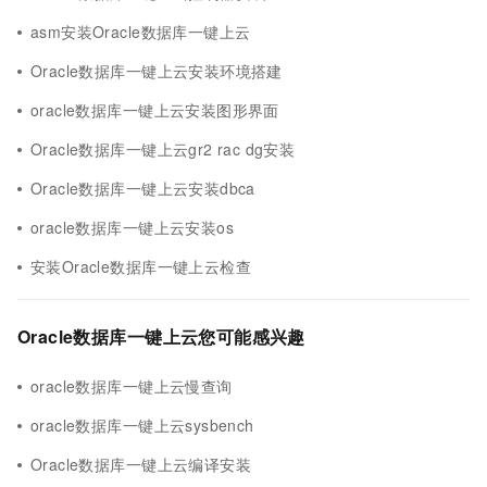
asm安装Oracle数据库一键上云
Oracle数据库一键上云安装环境搭建
oracle数据库一键上云安装图形界面
Oracle数据库一键上云gr2 rac dg安装
Oracle数据库一键上云安装dbca
oracle数据库一键上云安装os
安装Oracle数据库一键上云检查
Oracle数据库一键上云您可能感兴趣
oracle数据库一键上云慢查询
oracle数据库一键上云sysbench
Oracle数据库一键上云编译安装